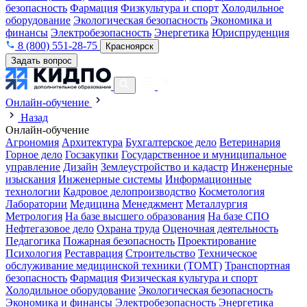
безопасность
Фармация
Физкультура и спорт
Холодильное
оборудование
Экологическая безопасность
Экономика и
финансы
Электробезопасность
Энергетика
Юриспруденция
8 (800) 551-28-75
Красноярск
Задать вопрос
Онлайн-обучение
Назад
Онлайн-обучение
Агрономия
Архитектура
Бухгалтерское дело
Ветеринария
Горное дело
Госзакупки
Государственное и муниципальное
управление
Дизайн
Землеустройство и кадастр
Инженерные
изыскания
Инженерные системы
Информационные
технологии
Кадровое делопроизводство
Косметология
Лаборатории
Медицина
Менеджмент
Металлургия
Метрология
На базе высшего образования
На базе СПО
Нефтегазовое дело
Охрана труда
Оценочная деятельность
Педагогика
Пожарная безопасность
Проектирование
Психология
Реставрация
Строительство
Техническое
обслуживание медицинской техники (ТОМТ)
Транспортная
безопасность
Фармация
Физическая культура и спорт
Холодильное оборудование
Экологическая безопасность
Экономика и финансы
Электробезопасность
Энергетика