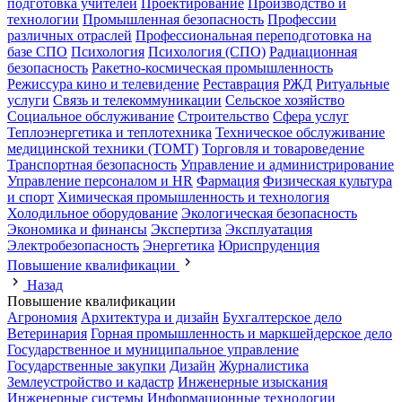
подготовка учителей
Проектирование
Производство и
технологии
Промышленная безопасность
Профессии
различных отраслей
Профессиональная переподготовка на
базе СПО
Психология
Психология (СПО)
Радиационная
безопасность
Ракетно-космическая промышленность
Режиссура кино и телевидение
Реставрация
РЖД
Ритуальные
услуги
Связь и телекоммуникации
Сельское хозяйство
Социальное обслуживание
Строительство
Сфера услуг
Теплоэнергетика и теплотехника
Техническое обслуживание
медицинской техники (ТОМТ)
Торговля и товароведение
Транспортная безопасность
Управление и администрирование
Управление персоналом и HR
Фармация
Физическая культура
и спорт
Химическая промышленность и технология
Холодильное оборудование
Экологическая безопасность
Экономика и финансы
Экспертиза
Эксплуатация
Электробезопасность
Энергетика
Юриспруденция
Повышение квалификации
Назад
Повышение квалификации
Агрономия
Архитектура и дизайн
Бухгалтерское дело
Ветеринария
Горная промышленность и маркшейдерское дело
Государственное и муниципальное управление
Государственные закупки
Дизайн
Журналистика
Землеустройство и кадастр
Инженерные изыскания
Инженерные системы
Информационные технологии