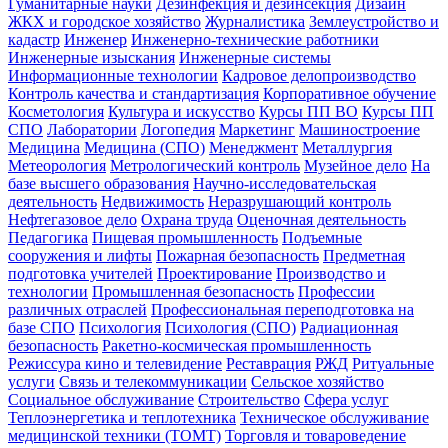
Гуманитарные науки
Дезинфекция и дезинсекция
Дизайн
ЖКХ и городское хозяйство
Журналистика
Землеустройство и
кадастр
Инженер
Инженерно-технические работники
Инженерные изыскания
Инженерные системы
Информационные технологии
Кадровое делопроизводство
Контроль качества и стандартизация
Корпоративное обучение
Косметология
Культура и искусство
Курсы ПП ВО
Курсы ПП
СПО
Лаборатории
Логопедия
Маркетинг
Машиностроение
Медицина
Медицина (СПО)
Менеджмент
Металлургия
Метеорология
Метрологический контроль
Музейное дело
На
базе высшего образования
Научно-исследовательская
деятельность
Недвижимость
Неразрушающий контроль
Нефтегазовое дело
Охрана труда
Оценочная деятельность
Педагогика
Пищевая промышленность
Подъемные
сооружения и лифты
Пожарная безопасность
Предметная
подготовка учителей
Проектирование
Производство и
технологии
Промышленная безопасность
Профессии
различных отраслей
Профессиональная переподготовка на
базе СПО
Психология
Психология (СПО)
Радиационная
безопасность
Ракетно-космическая промышленность
Режиссура кино и телевидение
Реставрация
РЖД
Ритуальные
услуги
Связь и телекоммуникации
Сельское хозяйство
Социальное обслуживание
Строительство
Сфера услуг
Теплоэнергетика и теплотехника
Техническое обслуживание
медицинской техники (ТОМТ)
Торговля и товароведение