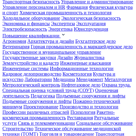
Транспортная безопасность
Управление и администрирование
Управление персоналом и HR
Фармация
Физическая культура
и спорт
Химическая промышленность и технология
Холодильное оборудование
Экологическая безопасность
Экономика и финансы
Экспертиза
Эксплуатация
Электробезопасность
Энергетика
Юриспруденция
Повышение квалификации
Агрономия
Архитектура и дизайн
Бухгалтерское дело
Ветеринария
Горная промышленность и маркшейдерское дело
Государственное и муниципальное управление
Государственные закупки
Дизайн
Журналистика
Землеустройство и кадастр
Инженерные изыскания
Инженерные системы
Информационные технологии
Кадровое делопроизводство
Косметология
Культура и
искусство
Лаборатории
Медицина
Менеджмент
Металлургия
Метрологический контроль
Нефтегазовое дело
Охрана труда.
Специальная оценка условий труда (СОУТ)
Оценочная
деятельность
Педагогика
Подъемные сооружения и лифты
Подъемные сооружения и лифты
Пожарно-технический
минимум
Проектирование
Производство и технологии
Профессии различных отраслей
Психология
Ракетно-
космическая промышленность
Реставрация
Ритуальные
услуги
Связь и телекоммуникации
Социальное обслуживание
Строительство
Техническое обслуживание медицинской
техники (ТОМТ)
Торговля и товароведение
Транспортная