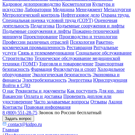
Кадровое делопроизводство
Косметология
Культура и
искусство
Лаборатории
Медицина
Менеджмент
Металлургия
Метрологический контроль
Нефтегазовое дело
Охрана труда.
Специальная оценка условий труда (СОУТ)
Оценочная
деятельность
Педагогика
Подъемные сооружения и лифты
Подъемные сооружения и лифты
Пожарно-технический
минимум
Проектирование
Производство и технологии
Профессии различных отраслей
Психология
Ракетно-
космическая промышленность
Реставрация
Ритуальные
услуги
Связь и телекоммуникации
Социальное обслуживание
Строительство
Техническое обслуживание медицинской
техники (ТОМТ)
Торговля и товароведение
Транспортная
безопасность
Фармация
Физкультура и спорт
Холодильное
оборудование
Экологическая безопасность
Экономика и
финансы
Электробезопасность
Энергетика
Юриспруденция
Войти в СДО
О нас
Реквизиты и документы
Как поступить
Для юр. лиц
Вакансии
Оплата и доставка
Проверить диплом или
удостоверение
Часто задаваемые вопросы
Отзывы
Акции
Контакты
Правовая информация
8 (800) 551-28-75
Звонок по России бесплатный
Задать вопрос
contact@kidpo.ru
Главная