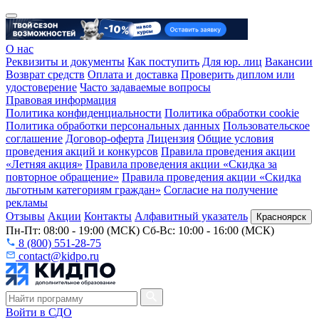
О нас
Реквизиты и документы
Как поступить
Для юр. лиц
Вакансии
Возврат средств
Оплата и доставка
Проверить диплом или
удостоверение
Часто задаваемые вопросы
Правовая информация
Политика конфиденциальности
Политика обработки cookie
Политика обработки персональных данных
Пользовательское
соглашение
Договор-оферта
Лицензия
Общие условия
проведения акций и конкурсов
Правила проведения акции
«Летняя акция»
Правила проведения акции «Скидка за
повторное обращение»
Правила проведения акции «Скидка
льготным категориям граждан»
Согласие на получение
рекламы
Отзывы
Акции
Контакты
Алфавитный указатель
Красноярск
Пн-Пт: 08:00 - 19:00 (МСК) Сб-Вс: 10:00 - 16:00 (МСК)
8 (800) 551-28-75
contact@kidpo.ru
Войти в СДО