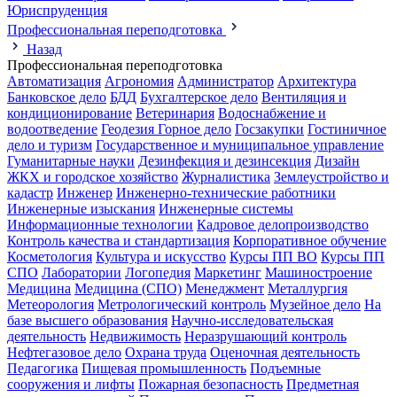
Юриспруденция
Профессиональная переподготовка
Назад
Профессиональная переподготовка
Автоматизация
Агрономия
Администратор
Архитектура
Банковское дело
БДД
Бухгалтерское дело
Вентиляция и
кондиционирование
Ветеринария
Водоснабжение и
водоотведение
Геодезия
Горное дело
Госзакупки
Гостиничное
дело и туризм
Государственное и муниципальное управление
Гуманитарные науки
Дезинфекция и дезинсекция
Дизайн
ЖКХ и городское хозяйство
Журналистика
Землеустройство и
кадастр
Инженер
Инженерно-технические работники
Инженерные изыскания
Инженерные системы
Информационные технологии
Кадровое делопроизводство
Контроль качества и стандартизация
Корпоративное обучение
Косметология
Культура и искусство
Курсы ПП ВО
Курсы ПП
СПО
Лаборатории
Логопедия
Маркетинг
Машиностроение
Медицина
Медицина (СПО)
Менеджмент
Металлургия
Метеорология
Метрологический контроль
Музейное дело
На
базе высшего образования
Научно-исследовательская
деятельность
Недвижимость
Неразрушающий контроль
Нефтегазовое дело
Охрана труда
Оценочная деятельность
Педагогика
Пищевая промышленность
Подъемные
сооружения и лифты
Пожарная безопасность
Предметная