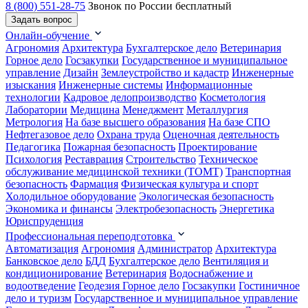
8 (800) 551-28-75
Звонок по России бесплатный
Задать вопрос
Онлайн-обучение
Агрономия
Архитектура
Бухгалтерское дело
Ветеринария
Горное дело
Госзакупки
Государственное и муниципальное
управление
Дизайн
Землеустройство и кадастр
Инженерные
изыскания
Инженерные системы
Информационные
технологии
Кадровое делопроизводство
Косметология
Лаборатории
Медицина
Менеджмент
Металлургия
Метрология
На базе высшего образования
На базе СПО
Нефтегазовое дело
Охрана труда
Оценочная деятельность
Педагогика
Пожарная безопасность
Проектирование
Психология
Реставрация
Строительство
Техническое
обслуживание медицинской техники (ТОМТ)
Транспортная
безопасность
Фармация
Физическая культура и спорт
Холодильное оборудование
Экологическая безопасность
Экономика и финансы
Электробезопасность
Энергетика
Юриспруденция
Профессиональная переподготовка
Автоматизация
Агрономия
Администратор
Архитектура
Банковское дело
БДД
Бухгалтерское дело
Вентиляция и
кондиционирование
Ветеринария
Водоснабжение и
водоотведение
Геодезия
Горное дело
Госзакупки
Гостиничное
дело и туризм
Государственное и муниципальное управление