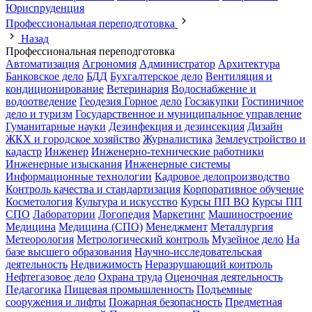
Юриспруденция
Профессиональная переподготовка
Назад
Профессиональная переподготовка
Автоматизация
Агрономия
Администратор
Архитектура
Банковское дело
БДД
Бухгалтерское дело
Вентиляция и
кондиционирование
Ветеринария
Водоснабжение и
водоотведение
Геодезия
Горное дело
Госзакупки
Гостиничное
дело и туризм
Государственное и муниципальное управление
Гуманитарные науки
Дезинфекция и дезинсекция
Дизайн
ЖКХ и городское хозяйство
Журналистика
Землеустройство и
кадастр
Инженер
Инженерно-технические работники
Инженерные изыскания
Инженерные системы
Информационные технологии
Кадровое делопроизводство
Контроль качества и стандартизация
Корпоративное обучение
Косметология
Культура и искусство
Курсы ПП ВО
Курсы ПП
СПО
Лаборатории
Логопедия
Маркетинг
Машиностроение
Медицина
Медицина (СПО)
Менеджмент
Металлургия
Метеорология
Метрологический контроль
Музейное дело
На
базе высшего образования
Научно-исследовательская
деятельность
Недвижимость
Неразрушающий контроль
Нефтегазовое дело
Охрана труда
Оценочная деятельность
Педагогика
Пищевая промышленность
Подъемные
сооружения и лифты
Пожарная безопасность
Предметная