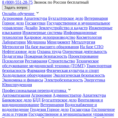
8 (800) 551-28-75
Звонок по России бесплатный
Задать вопрос
Онлайн-обучение
Агрономия
Архитектура
Бухгалтерское дело
Ветеринария
Горное дело
Госзакупки
Государственное и муниципальное
управление
Дизайн
Землеустройство и кадастр
Инженерные
изыскания
Инженерные системы
Информационные
технологии
Кадровое делопроизводство
Косметология
Лаборатории
Медицина
Менеджмент
Металлургия
Метрология
На базе высшего образования
На базе СПО
Нефтегазовое дело
Охрана труда
Оценочная деятельность
Педагогика
Пожарная безопасность
Проектирование
Психология
Реставрация
Строительство
Техническое
обслуживание медицинской техники (ТОМТ)
Транспортная
безопасность
Фармация
Физическая культура и спорт
Холодильное оборудование
Экологическая безопасность
Экономика и финансы
Электробезопасность
Энергетика
Юриспруденция
Профессиональная переподготовка
Автоматизация
Агрономия
Администратор
Архитектура
Банковское дело
БДД
Бухгалтерское дело
Вентиляция и
кондиционирование
Ветеринария
Водоснабжение и
водоотведение
Геодезия
Горное дело
Госзакупки
Гостиничное
дело и туризм
Государственное и муниципальное управление