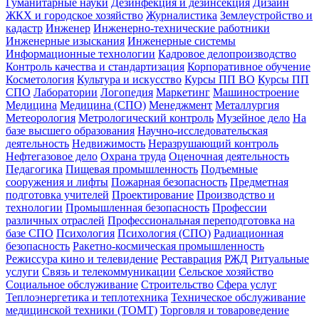
Гуманитарные науки
Дезинфекция и дезинсекция
Дизайн
ЖКХ и городское хозяйство
Журналистика
Землеустройство и
кадастр
Инженер
Инженерно-технические работники
Инженерные изыскания
Инженерные системы
Информационные технологии
Кадровое делопроизводство
Контроль качества и стандартизация
Корпоративное обучение
Косметология
Культура и искусство
Курсы ПП ВО
Курсы ПП
СПО
Лаборатории
Логопедия
Маркетинг
Машиностроение
Медицина
Медицина (СПО)
Менеджмент
Металлургия
Метеорология
Метрологический контроль
Музейное дело
На
базе высшего образования
Научно-исследовательская
деятельность
Недвижимость
Неразрушающий контроль
Нефтегазовое дело
Охрана труда
Оценочная деятельность
Педагогика
Пищевая промышленность
Подъемные
сооружения и лифты
Пожарная безопасность
Предметная
подготовка учителей
Проектирование
Производство и
технологии
Промышленная безопасность
Профессии
различных отраслей
Профессиональная переподготовка на
базе СПО
Психология
Психология (СПО)
Радиационная
безопасность
Ракетно-космическая промышленность
Режиссура кино и телевидение
Реставрация
РЖД
Ритуальные
услуги
Связь и телекоммуникации
Сельское хозяйство
Социальное обслуживание
Строительство
Сфера услуг
Теплоэнергетика и теплотехника
Техническое обслуживание
медицинской техники (ТОМТ)
Торговля и товароведение