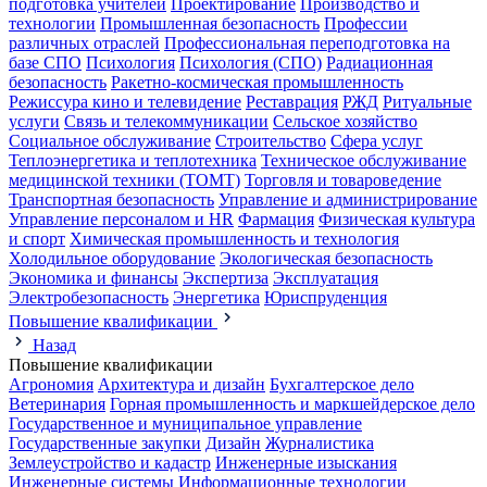
подготовка учителей
Проектирование
Производство и
технологии
Промышленная безопасность
Профессии
различных отраслей
Профессиональная переподготовка на
базе СПО
Психология
Психология (СПО)
Радиационная
безопасность
Ракетно-космическая промышленность
Режиссура кино и телевидение
Реставрация
РЖД
Ритуальные
услуги
Связь и телекоммуникации
Сельское хозяйство
Социальное обслуживание
Строительство
Сфера услуг
Теплоэнергетика и теплотехника
Техническое обслуживание
медицинской техники (ТОМТ)
Торговля и товароведение
Транспортная безопасность
Управление и администрирование
Управление персоналом и HR
Фармация
Физическая культура
и спорт
Химическая промышленность и технология
Холодильное оборудование
Экологическая безопасность
Экономика и финансы
Экспертиза
Эксплуатация
Электробезопасность
Энергетика
Юриспруденция
Повышение квалификации
Назад
Повышение квалификации
Агрономия
Архитектура и дизайн
Бухгалтерское дело
Ветеринария
Горная промышленность и маркшейдерское дело
Государственное и муниципальное управление
Государственные закупки
Дизайн
Журналистика
Землеустройство и кадастр
Инженерные изыскания
Инженерные системы
Информационные технологии