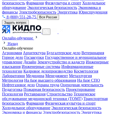
безопасность
Фармация
Физкультура и спорт
Холодильное
оборудование
Экологическая безопасность
Экономика и
финансы
Электробезопасность
Энергетика
Юриспруденция
8 (800) 551-28-75
Вся Россия
Задать вопрос
Онлайн-обучение
Назад
Онлайн-обучение
Агрономия
Архитектура
Бухгалтерское дело
Ветеринария
Горное дело
Госзакупки
Государственное и муниципальное
управление
Дизайн
Землеустройство и кадастр
Инженерные
изыскания
Инженерные системы
Информационные
технологии
Кадровое делопроизводство
Косметология
Лаборатории
Медицина
Менеджмент
Металлургия
Метрология
На базе высшего образования
На базе СПО
Нефтегазовое дело
Охрана труда
Оценочная деятельность
Педагогика
Пожарная безопасность
Проектирование
Психология
Реставрация
Строительство
Техническое
обслуживание медицинской техники (ТОМТ)
Транспортная
безопасность
Фармация
Физическая культура и спорт
Холодильное оборудование
Экологическая безопасность
Экономика и финансы
Электробезопасность
Энергетика