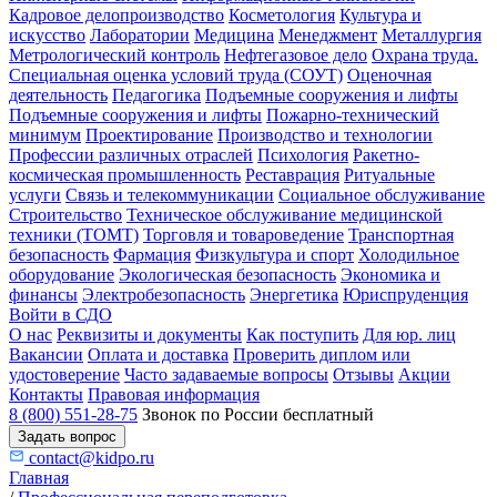
Кадровое делопроизводство
Косметология
Культура и
искусство
Лаборатории
Медицина
Менеджмент
Металлургия
Метрологический контроль
Нефтегазовое дело
Охрана труда.
Специальная оценка условий труда (СОУТ)
Оценочная
деятельность
Педагогика
Подъемные сооружения и лифты
Подъемные сооружения и лифты
Пожарно-технический
минимум
Проектирование
Производство и технологии
Профессии различных отраслей
Психология
Ракетно-
космическая промышленность
Реставрация
Ритуальные
услуги
Связь и телекоммуникации
Социальное обслуживание
Строительство
Техническое обслуживание медицинской
техники (ТОМТ)
Торговля и товароведение
Транспортная
безопасность
Фармация
Физкультура и спорт
Холодильное
оборудование
Экологическая безопасность
Экономика и
финансы
Электробезопасность
Энергетика
Юриспруденция
Войти в СДО
О нас
Реквизиты и документы
Как поступить
Для юр. лиц
Вакансии
Оплата и доставка
Проверить диплом или
удостоверение
Часто задаваемые вопросы
Отзывы
Акции
Контакты
Правовая информация
8 (800) 551-28-75
Звонок по России бесплатный
Задать вопрос
contact@kidpo.ru
Главная