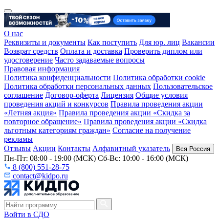
О нас
Реквизиты и документы
Как поступить
Для юр. лиц
Вакансии
Возврат средств
Оплата и доставка
Проверить диплом или
удостоверение
Часто задаваемые вопросы
Правовая информация
Политика конфиденциальности
Политика обработки cookie
Политика обработки персональных данных
Пользовательское
соглашение
Договор-оферта
Лицензия
Общие условия
проведения акций и конкурсов
Правила проведения акции
«Летняя акция»
Правила проведения акции «Скидка за
повторное обращение»
Правила проведения акции «Скидка
льготным категориям граждан»
Согласие на получение
рекламы
Отзывы
Акции
Контакты
Алфавитный указатель
Вся Россия
Пн-Пт: 08:00 - 19:00 (МСК) Сб-Вс: 10:00 - 16:00 (МСК)
8 (800) 551-28-75
contact@kidpo.ru
Войти в СДО