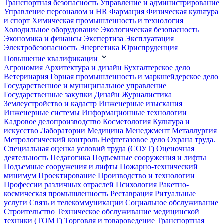
Транспортная безопасность
Управление и администрирование
Управление персоналом и HR
Фармация
Физическая культура
и спорт
Химическая промышленность и технология
Холодильное оборудование
Экологическая безопасность
Экономика и финансы
Экспертиза
Эксплуатация
Электробезопасность
Энергетика
Юриспруденция
Повышение квалификации
Агрономия
Архитектура и дизайн
Бухгалтерское дело
Ветеринария
Горная промышленность и маркшейдерское дело
Государственное и муниципальное управление
Государственные закупки
Дизайн
Журналистика
Землеустройство и кадастр
Инженерные изыскания
Инженерные системы
Информационные технологии
Кадровое делопроизводство
Косметология
Культура и
искусство
Лаборатории
Медицина
Менеджмент
Металлургия
Метрологический контроль
Нефтегазовое дело
Охрана труда.
Специальная оценка условий труда (СОУТ)
Оценочная
деятельность
Педагогика
Подъемные сооружения и лифты
Подъемные сооружения и лифты
Пожарно-технический
минимум
Проектирование
Производство и технологии
Профессии различных отраслей
Психология
Ракетно-
космическая промышленность
Реставрация
Ритуальные
услуги
Связь и телекоммуникации
Социальное обслуживание
Строительство
Техническое обслуживание медицинской
техники (ТОМТ)
Торговля и товароведение
Транспортная