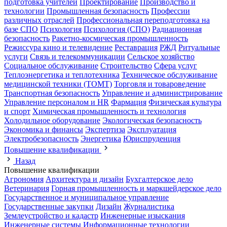
подготовка учителей
Проектирование
Производство и
технологии
Промышленная безопасность
Профессии
различных отраслей
Профессиональная переподготовка на
базе СПО
Психология
Психология (СПО)
Радиационная
безопасность
Ракетно-космическая промышленность
Режиссура кино и телевидение
Реставрация
РЖД
Ритуальные
услуги
Связь и телекоммуникации
Сельское хозяйство
Социальное обслуживание
Строительство
Сфера услуг
Теплоэнергетика и теплотехника
Техническое обслуживание
медицинской техники (ТОМТ)
Торговля и товароведение
Транспортная безопасность
Управление и администрирование
Управление персоналом и HR
Фармация
Физическая культура
и спорт
Химическая промышленность и технология
Холодильное оборудование
Экологическая безопасность
Экономика и финансы
Экспертиза
Эксплуатация
Электробезопасность
Энергетика
Юриспруденция
Повышение квалификации
Назад
Повышение квалификации
Агрономия
Архитектура и дизайн
Бухгалтерское дело
Ветеринария
Горная промышленность и маркшейдерское дело
Государственное и муниципальное управление
Государственные закупки
Дизайн
Журналистика
Землеустройство и кадастр
Инженерные изыскания
Инженерные системы
Информационные технологии