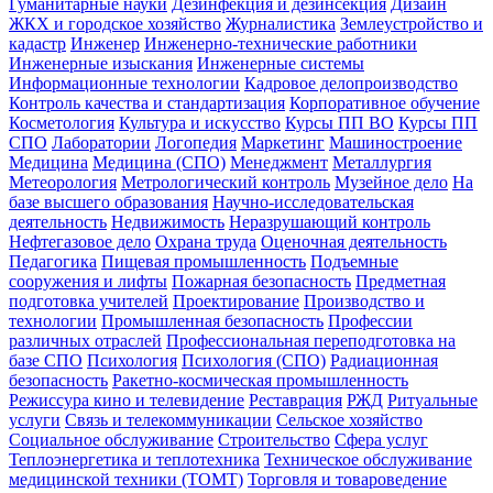
Гуманитарные науки
Дезинфекция и дезинсекция
Дизайн
ЖКХ и городское хозяйство
Журналистика
Землеустройство и
кадастр
Инженер
Инженерно-технические работники
Инженерные изыскания
Инженерные системы
Информационные технологии
Кадровое делопроизводство
Контроль качества и стандартизация
Корпоративное обучение
Косметология
Культура и искусство
Курсы ПП ВО
Курсы ПП
СПО
Лаборатории
Логопедия
Маркетинг
Машиностроение
Медицина
Медицина (СПО)
Менеджмент
Металлургия
Метеорология
Метрологический контроль
Музейное дело
На
базе высшего образования
Научно-исследовательская
деятельность
Недвижимость
Неразрушающий контроль
Нефтегазовое дело
Охрана труда
Оценочная деятельность
Педагогика
Пищевая промышленность
Подъемные
сооружения и лифты
Пожарная безопасность
Предметная
подготовка учителей
Проектирование
Производство и
технологии
Промышленная безопасность
Профессии
различных отраслей
Профессиональная переподготовка на
базе СПО
Психология
Психология (СПО)
Радиационная
безопасность
Ракетно-космическая промышленность
Режиссура кино и телевидение
Реставрация
РЖД
Ритуальные
услуги
Связь и телекоммуникации
Сельское хозяйство
Социальное обслуживание
Строительство
Сфера услуг
Теплоэнергетика и теплотехника
Техническое обслуживание
медицинской техники (ТОМТ)
Торговля и товароведение