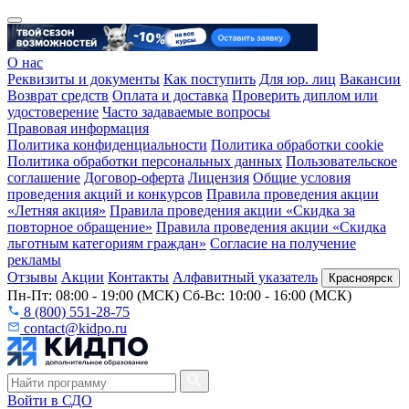
О нас
Реквизиты и документы
Как поступить
Для юр. лиц
Вакансии
Возврат средств
Оплата и доставка
Проверить диплом или
удостоверение
Часто задаваемые вопросы
Правовая информация
Политика конфиденциальности
Политика обработки cookie
Политика обработки персональных данных
Пользовательское
соглашение
Договор-оферта
Лицензия
Общие условия
проведения акций и конкурсов
Правила проведения акции
«Летняя акция»
Правила проведения акции «Скидка за
повторное обращение»
Правила проведения акции «Скидка
льготным категориям граждан»
Согласие на получение
рекламы
Отзывы
Акции
Контакты
Алфавитный указатель
Красноярск
Пн-Пт: 08:00 - 19:00 (МСК) Сб-Вс: 10:00 - 16:00 (МСК)
8 (800) 551-28-75
contact@kidpo.ru
Войти в СДО