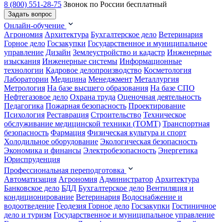
8 (800) 551-28-75
Звонок по России бесплатный
Задать вопрос
Онлайн-обучение
Агрономия
Архитектура
Бухгалтерское дело
Ветеринария
Горное дело
Госзакупки
Государственное и муниципальное
управление
Дизайн
Землеустройство и кадастр
Инженерные
изыскания
Инженерные системы
Информационные
технологии
Кадровое делопроизводство
Косметология
Лаборатории
Медицина
Менеджмент
Металлургия
Метрология
На базе высшего образования
На базе СПО
Нефтегазовое дело
Охрана труда
Оценочная деятельность
Педагогика
Пожарная безопасность
Проектирование
Психология
Реставрация
Строительство
Техническое
обслуживание медицинской техники (ТОМТ)
Транспортная
безопасность
Фармация
Физическая культура и спорт
Холодильное оборудование
Экологическая безопасность
Экономика и финансы
Электробезопасность
Энергетика
Юриспруденция
Профессиональная переподготовка
Автоматизация
Агрономия
Администратор
Архитектура
Банковское дело
БДД
Бухгалтерское дело
Вентиляция и
кондиционирование
Ветеринария
Водоснабжение и
водоотведение
Геодезия
Горное дело
Госзакупки
Гостиничное
дело и туризм
Государственное и муниципальное управление