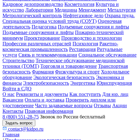
Кадровое делопроизводство
Косметология
Культура и
искусство
Лаборатории
Медицина
Менеджмент
Металлургия
Метрологический контроль
Нефтегазовое дело
Охрана труда.
Специальная оценка условий труда (СОУТ)
Оценочная
деятельность
Педагогика
Подъемные сооружения и лифты
Подъемные сооружения и лифты
Пожарно-технический
минимум
Проектирование
Производство и технологии
Профессии различных отраслей
Психология
Ракетно-
космическая промышленность
Реставрация
Ритуальные
услуги
Связь и телекоммуникации
Социальное обслуживание
Строительство
Техническое обслуживание медицинской
техники (ТОМТ)
Торговля и товароведение
Транспортная
безопасность
Фармация
Физкультура и спорт
Холодильное
оборудование
Экологическая безопасность
Экономика и
финансы
Электробезопасность
Энергетика
Юриспруденция
Войти в СДО
О нас
Реквизиты и документы
Как поступить
Для юр. лиц
Вакансии
Оплата и доставка
Проверить диплом или
удостоверение
Часто задаваемые вопросы
Отзывы
Акции
Контакты
Правовая информация
8 (800) 551-28-75
Звонок по России бесплатный
Задать вопрос
contact@kidpo.ru
Главная