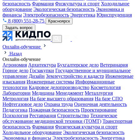
безопасность
Фармация
Физкультура и спорт
Холодильное
оборудование
Экологическая безопасность
Экономика и
финансы
Электробезопасность
Энергетика
Юриспруденция
8 (800) 551-28-75
Красноярск
Задать вопрос
Онлайн-обучение
Назад
Онлайн-обучение
Агрономия
Архитектура
Бухгалтерское дело
Ветеринария
Горное дело
Госзакупки
Государственное и муниципальное
управление
Дизайн
Землеустройство и кадастр
Инженерные
изыскания
Инженерные системы
Информационные
технологии
Кадровое делопроизводство
Косметология
Лаборатории
Медицина
Менеджмент
Металлургия
Метрология
На базе высшего образования
На базе СПО
Нефтегазовое дело
Охрана труда
Оценочная деятельность
Педагогика
Пожарная безопасность
Проектирование
Психология
Реставрация
Строительство
Техническое
обслуживание медицинской техники (ТОМТ)
Транспортная
безопасность
Фармация
Физическая культура и спорт
Холодильное оборудование
Экологическая безопасность
Экономика и финансы
Электробезопасность
Энергетика