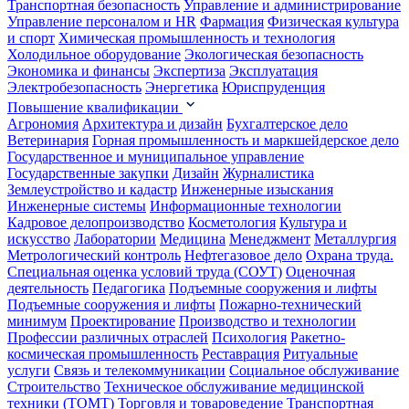
Транспортная безопасность
Управление и администрирование
Управление персоналом и HR
Фармация
Физическая культура
и спорт
Химическая промышленность и технология
Холодильное оборудование
Экологическая безопасность
Экономика и финансы
Экспертиза
Эксплуатация
Электробезопасность
Энергетика
Юриспруденция
Повышение квалификации
Агрономия
Архитектура и дизайн
Бухгалтерское дело
Ветеринария
Горная промышленность и маркшейдерское дело
Государственное и муниципальное управление
Государственные закупки
Дизайн
Журналистика
Землеустройство и кадастр
Инженерные изыскания
Инженерные системы
Информационные технологии
Кадровое делопроизводство
Косметология
Культура и
искусство
Лаборатории
Медицина
Менеджмент
Металлургия
Метрологический контроль
Нефтегазовое дело
Охрана труда.
Специальная оценка условий труда (СОУТ)
Оценочная
деятельность
Педагогика
Подъемные сооружения и лифты
Подъемные сооружения и лифты
Пожарно-технический
минимум
Проектирование
Производство и технологии
Профессии различных отраслей
Психология
Ракетно-
космическая промышленность
Реставрация
Ритуальные
услуги
Связь и телекоммуникации
Социальное обслуживание
Строительство
Техническое обслуживание медицинской
техники (ТОМТ)
Торговля и товароведение
Транспортная