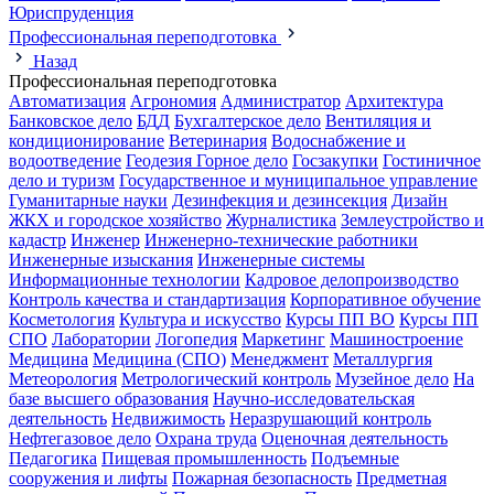
Юриспруденция
Профессиональная переподготовка
Назад
Профессиональная переподготовка
Автоматизация
Агрономия
Администратор
Архитектура
Банковское дело
БДД
Бухгалтерское дело
Вентиляция и
кондиционирование
Ветеринария
Водоснабжение и
водоотведение
Геодезия
Горное дело
Госзакупки
Гостиничное
дело и туризм
Государственное и муниципальное управление
Гуманитарные науки
Дезинфекция и дезинсекция
Дизайн
ЖКХ и городское хозяйство
Журналистика
Землеустройство и
кадастр
Инженер
Инженерно-технические работники
Инженерные изыскания
Инженерные системы
Информационные технологии
Кадровое делопроизводство
Контроль качества и стандартизация
Корпоративное обучение
Косметология
Культура и искусство
Курсы ПП ВО
Курсы ПП
СПО
Лаборатории
Логопедия
Маркетинг
Машиностроение
Медицина
Медицина (СПО)
Менеджмент
Металлургия
Метеорология
Метрологический контроль
Музейное дело
На
базе высшего образования
Научно-исследовательская
деятельность
Недвижимость
Неразрушающий контроль
Нефтегазовое дело
Охрана труда
Оценочная деятельность
Педагогика
Пищевая промышленность
Подъемные
сооружения и лифты
Пожарная безопасность
Предметная