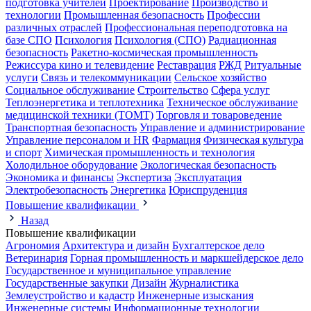
подготовка учителей
Проектирование
Производство и
технологии
Промышленная безопасность
Профессии
различных отраслей
Профессиональная переподготовка на
базе СПО
Психология
Психология (СПО)
Радиационная
безопасность
Ракетно-космическая промышленность
Режиссура кино и телевидение
Реставрация
РЖД
Ритуальные
услуги
Связь и телекоммуникации
Сельское хозяйство
Социальное обслуживание
Строительство
Сфера услуг
Теплоэнергетика и теплотехника
Техническое обслуживание
медицинской техники (ТОМТ)
Торговля и товароведение
Транспортная безопасность
Управление и администрирование
Управление персоналом и HR
Фармация
Физическая культура
и спорт
Химическая промышленность и технология
Холодильное оборудование
Экологическая безопасность
Экономика и финансы
Экспертиза
Эксплуатация
Электробезопасность
Энергетика
Юриспруденция
Повышение квалификации
Назад
Повышение квалификации
Агрономия
Архитектура и дизайн
Бухгалтерское дело
Ветеринария
Горная промышленность и маркшейдерское дело
Государственное и муниципальное управление
Государственные закупки
Дизайн
Журналистика
Землеустройство и кадастр
Инженерные изыскания
Инженерные системы
Информационные технологии