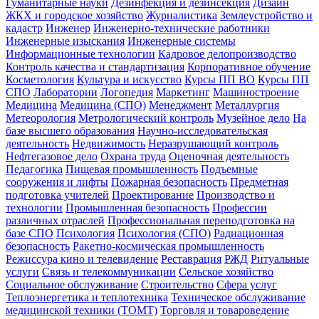
Гуманитарные науки
Дезинфекция и дезинсекция
Дизайн
ЖКХ и городское хозяйство
Журналистика
Землеустройство и
кадастр
Инженер
Инженерно-технические работники
Инженерные изыскания
Инженерные системы
Информационные технологии
Кадровое делопроизводство
Контроль качества и стандартизация
Корпоративное обучение
Косметология
Культура и искусство
Курсы ПП ВО
Курсы ПП
СПО
Лаборатории
Логопедия
Маркетинг
Машиностроение
Медицина
Медицина (СПО)
Менеджмент
Металлургия
Метеорология
Метрологический контроль
Музейное дело
На
базе высшего образования
Научно-исследовательская
деятельность
Недвижимость
Неразрушающий контроль
Нефтегазовое дело
Охрана труда
Оценочная деятельность
Педагогика
Пищевая промышленность
Подъемные
сооружения и лифты
Пожарная безопасность
Предметная
подготовка учителей
Проектирование
Производство и
технологии
Промышленная безопасность
Профессии
различных отраслей
Профессиональная переподготовка на
базе СПО
Психология
Психология (СПО)
Радиационная
безопасность
Ракетно-космическая промышленность
Режиссура кино и телевидение
Реставрация
РЖД
Ритуальные
услуги
Связь и телекоммуникации
Сельское хозяйство
Социальное обслуживание
Строительство
Сфера услуг
Теплоэнергетика и теплотехника
Техническое обслуживание
медицинской техники (ТОМТ)
Торговля и товароведение