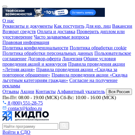
О нас
Реквизиты и документы
Как поступить
Для юр. лиц
Вакансии
Возврат средств
Оплата и доставка
Проверить диплом или
удостоверение
Часто задаваемые вопросы
Правовая информация
Политика конфиденциальности
Политика обработки cookie
Политика обработки персональных данных
Пользовательское
соглашение
Договор-оферта
Лицензия
Общие условия
проведения акций и конкурсов
Правила проведения акции
«Летняя акция»
Правила проведения акции «Скидка за
повторное обращение»
Правила проведения акции «Скидка
льготным категориям граждан»
Согласие на получение
рекламы
Отзывы
Акции
Контакты
Алфавитный указатель
Вся Россия
Пн-Пт: 08:00 - 19:00 (МСК) Сб-Вс: 10:00 - 16:00 (МСК)
8 (800) 551-28-75
contact@kidpo.ru
Войти в СДО