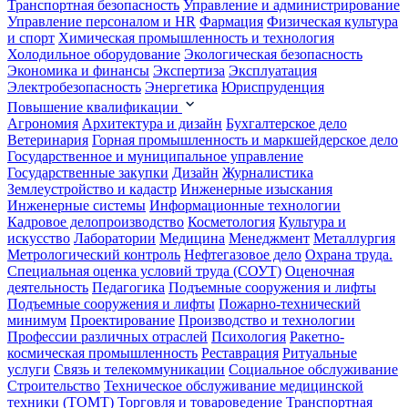
Транспортная безопасность
Управление и администрирование
Управление персоналом и HR
Фармация
Физическая культура
и спорт
Химическая промышленность и технология
Холодильное оборудование
Экологическая безопасность
Экономика и финансы
Экспертиза
Эксплуатация
Электробезопасность
Энергетика
Юриспруденция
Повышение квалификации
Агрономия
Архитектура и дизайн
Бухгалтерское дело
Ветеринария
Горная промышленность и маркшейдерское дело
Государственное и муниципальное управление
Государственные закупки
Дизайн
Журналистика
Землеустройство и кадастр
Инженерные изыскания
Инженерные системы
Информационные технологии
Кадровое делопроизводство
Косметология
Культура и
искусство
Лаборатории
Медицина
Менеджмент
Металлургия
Метрологический контроль
Нефтегазовое дело
Охрана труда.
Специальная оценка условий труда (СОУТ)
Оценочная
деятельность
Педагогика
Подъемные сооружения и лифты
Подъемные сооружения и лифты
Пожарно-технический
минимум
Проектирование
Производство и технологии
Профессии различных отраслей
Психология
Ракетно-
космическая промышленность
Реставрация
Ритуальные
услуги
Связь и телекоммуникации
Социальное обслуживание
Строительство
Техническое обслуживание медицинской
техники (ТОМТ)
Торговля и товароведение
Транспортная