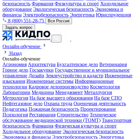
безопасность
Фармация
Физкультура и спорт
Холодильное
оборудование
Экологическая безопасность
Экономика и
финансы
Электробезопасность
Энергетика
Юриспруденция
8 (800) 551-28-75
Вся Россия
Задать вопрос
Онлайн-обучение
Назад
Онлайн-обучение
Агрономия
Архитектура
Бухгалтерское дело
Ветеринария
Горное дело
Госзакупки
Государственное и муниципальное
управление
Дизайн
Землеустройство и кадастр
Инженерные
изыскания
Инженерные системы
Информационные
технологии
Кадровое делопроизводство
Косметология
Лаборатории
Медицина
Менеджмент
Металлургия
Метрология
На базе высшего образования
На базе СПО
Нефтегазовое дело
Охрана труда
Оценочная деятельность
Педагогика
Пожарная безопасность
Проектирование
Психология
Реставрация
Строительство
Техническое
обслуживание медицинской техники (ТОМТ)
Транспортная
безопасность
Фармация
Физическая культура и спорт
Холодильное оборудование
Экологическая безопасность
Экономика и финансы
Электробезопасность
Энергетика