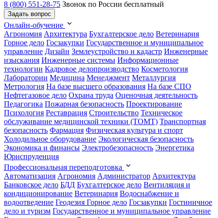
8 (800) 551-28-75
Звонок по России бесплатный
Задать вопрос
Онлайн-обучение
Агрономия
Архитектура
Бухгалтерское дело
Ветеринария
Горное дело
Госзакупки
Государственное и муниципальное
управление
Дизайн
Землеустройство и кадастр
Инженерные
изыскания
Инженерные системы
Информационные
технологии
Кадровое делопроизводство
Косметология
Лаборатории
Медицина
Менеджмент
Металлургия
Метрология
На базе высшего образования
На базе СПО
Нефтегазовое дело
Охрана труда
Оценочная деятельность
Педагогика
Пожарная безопасность
Проектирование
Психология
Реставрация
Строительство
Техническое
обслуживание медицинской техники (ТОМТ)
Транспортная
безопасность
Фармация
Физическая культура и спорт
Холодильное оборудование
Экологическая безопасность
Экономика и финансы
Электробезопасность
Энергетика
Юриспруденция
Профессиональная переподготовка
Автоматизация
Агрономия
Администратор
Архитектура
Банковское дело
БДД
Бухгалтерское дело
Вентиляция и
кондиционирование
Ветеринария
Водоснабжение и
водоотведение
Геодезия
Горное дело
Госзакупки
Гостиничное
дело и туризм
Государственное и муниципальное управление