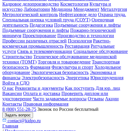
Кадровое делопроизводство
Косметология
Культура и
искусство
Лаборатории
Медицина
Менеджмент
Металлургия
Метрологический контроль
Нефтегазовое дело
Охрана труда.
Специальная оценка условий труда (СОУТ)
Оценочная
деятельность
Педагогика
Подъемные сооружения и лифты
Подъемные сооружения и лифты
Пожарно-технический
минимум
Проектирование
Производство и технологии
Профессии различных отраслей
Психология
Ракетно-
космическая промышленность
Реставрация
Ритуальные
услуги
Связь и телекоммуникации
Социальное обслуживание
Строительство
Техническое обслуживание медицинской
техники (ТОМТ)
Торговля и товароведение
Транспортная
безопасность
Фармация
Физкультура и спорт
Холодильное
оборудование
Экологическая безопасность
Экономика и
финансы
Электробезопасность
Энергетика
Юриспруденция
Войти в СДО
О нас
Реквизиты и документы
Как поступить
Для юр. лиц
Вакансии
Оплата и доставка
Проверить диплом или
удостоверение
Часто задаваемые вопросы
Отзывы
Акции
Контакты
Правовая информация
8 (800) 551-28-75
Звонок по России бесплатный
Задать вопрос
contact@kidpo.ru
Главная