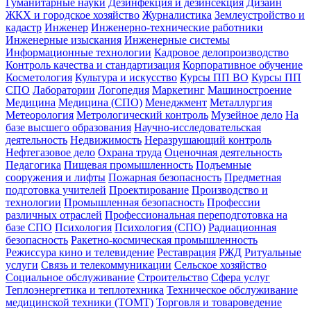
Гуманитарные науки
Дезинфекция и дезинсекция
Дизайн
ЖКХ и городское хозяйство
Журналистика
Землеустройство и
кадастр
Инженер
Инженерно-технические работники
Инженерные изыскания
Инженерные системы
Информационные технологии
Кадровое делопроизводство
Контроль качества и стандартизация
Корпоративное обучение
Косметология
Культура и искусство
Курсы ПП ВО
Курсы ПП
СПО
Лаборатории
Логопедия
Маркетинг
Машиностроение
Медицина
Медицина (СПО)
Менеджмент
Металлургия
Метеорология
Метрологический контроль
Музейное дело
На
базе высшего образования
Научно-исследовательская
деятельность
Недвижимость
Неразрушающий контроль
Нефтегазовое дело
Охрана труда
Оценочная деятельность
Педагогика
Пищевая промышленность
Подъемные
сооружения и лифты
Пожарная безопасность
Предметная
подготовка учителей
Проектирование
Производство и
технологии
Промышленная безопасность
Профессии
различных отраслей
Профессиональная переподготовка на
базе СПО
Психология
Психология (СПО)
Радиационная
безопасность
Ракетно-космическая промышленность
Режиссура кино и телевидение
Реставрация
РЖД
Ритуальные
услуги
Связь и телекоммуникации
Сельское хозяйство
Социальное обслуживание
Строительство
Сфера услуг
Теплоэнергетика и теплотехника
Техническое обслуживание
медицинской техники (ТОМТ)
Торговля и товароведение