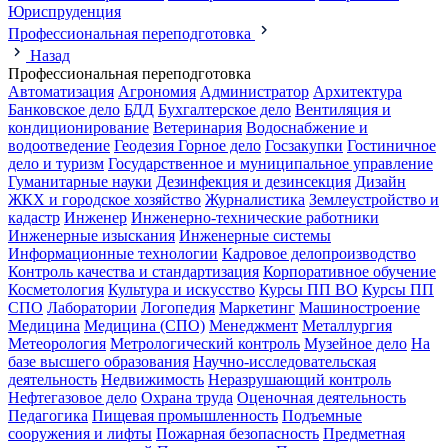
Юриспруденция
Профессиональная переподготовка
Назад
Профессиональная переподготовка
Автоматизация
Агрономия
Администратор
Архитектура
Банковское дело
БДД
Бухгалтерское дело
Вентиляция и
кондиционирование
Ветеринария
Водоснабжение и
водоотведение
Геодезия
Горное дело
Госзакупки
Гостиничное
дело и туризм
Государственное и муниципальное управление
Гуманитарные науки
Дезинфекция и дезинсекция
Дизайн
ЖКХ и городское хозяйство
Журналистика
Землеустройство и
кадастр
Инженер
Инженерно-технические работники
Инженерные изыскания
Инженерные системы
Информационные технологии
Кадровое делопроизводство
Контроль качества и стандартизация
Корпоративное обучение
Косметология
Культура и искусство
Курсы ПП ВО
Курсы ПП
СПО
Лаборатории
Логопедия
Маркетинг
Машиностроение
Медицина
Медицина (СПО)
Менеджмент
Металлургия
Метеорология
Метрологический контроль
Музейное дело
На
базе высшего образования
Научно-исследовательская
деятельность
Недвижимость
Неразрушающий контроль
Нефтегазовое дело
Охрана труда
Оценочная деятельность
Педагогика
Пищевая промышленность
Подъемные
сооружения и лифты
Пожарная безопасность
Предметная