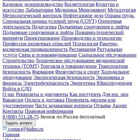
Кадровое делопроизводство
Косметология
Культура и
искусство
Лаборатории
Медицина
Менеджмент
Металлургия
Метрологический контроль
Нефтегазовое дело
Охрана труда.
Специальная оценка условий труда (СОУТ)
Оценочная
деятельность
Педагогика
Подъемные сооружения и лифты
Подъемные сооружения и лифты
Пожарно-технический
минимум
Проектирование
Производство и технологии
Профессии различных отраслей
Психология
Ракетно-
космическая промышленность
Реставрация
Ритуальные
услуги
Связь и телекоммуникации
Социальное обслуживание
Строительство
Техническое обслуживание медицинской
техники (ТОМТ)
Торговля и товароведение
Транспортная
безопасность
Фармация
Физкультура и спорт
Холодильное
оборудование
Экологическая безопасность
Экономика и
финансы
Электробезопасность
Энергетика
Юриспруденция
Войти в СДО
О нас
Реквизиты и документы
Как поступить
Для юр. лиц
Вакансии
Оплата и доставка
Проверить диплом или
удостоверение
Часто задаваемые вопросы
Отзывы
Акции
Контакты
Правовая информация
8 (800) 551-28-75
Звонок по России бесплатный
Задать вопрос
contact@kidpo.ru
Главная