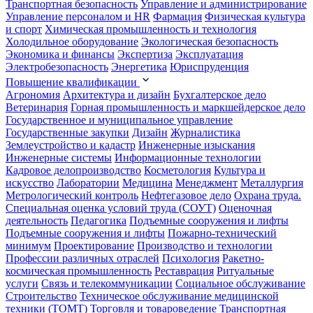
Транспортная безопасность
Управление и администрирование
Управление персоналом и HR
Фармация
Физическая культура
и спорт
Химическая промышленность и технология
Холодильное оборудование
Экологическая безопасность
Экономика и финансы
Экспертиза
Эксплуатация
Электробезопасность
Энергетика
Юриспруденция
Повышение квалификации
Агрономия
Архитектура и дизайн
Бухгалтерское дело
Ветеринария
Горная промышленность и маркшейдерское дело
Государственное и муниципальное управление
Государственные закупки
Дизайн
Журналистика
Землеустройство и кадастр
Инженерные изыскания
Инженерные системы
Информационные технологии
Кадровое делопроизводство
Косметология
Культура и
искусство
Лаборатории
Медицина
Менеджмент
Металлургия
Метрологический контроль
Нефтегазовое дело
Охрана труда.
Специальная оценка условий труда (СОУТ)
Оценочная
деятельность
Педагогика
Подъемные сооружения и лифты
Подъемные сооружения и лифты
Пожарно-технический
минимум
Проектирование
Производство и технологии
Профессии различных отраслей
Психология
Ракетно-
космическая промышленность
Реставрация
Ритуальные
услуги
Связь и телекоммуникации
Социальное обслуживание
Строительство
Техническое обслуживание медицинской
техники (ТОМТ)
Торговля и товароведение
Транспортная