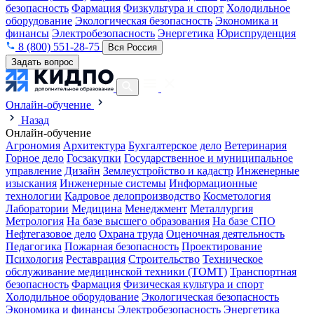
безопасность
Фармация
Физкультура и спорт
Холодильное
оборудование
Экологическая безопасность
Экономика и
финансы
Электробезопасность
Энергетика
Юриспруденция
8 (800) 551-28-75
Вся Россия
Задать вопрос
Онлайн-обучение
Назад
Онлайн-обучение
Агрономия
Архитектура
Бухгалтерское дело
Ветеринария
Горное дело
Госзакупки
Государственное и муниципальное
управление
Дизайн
Землеустройство и кадастр
Инженерные
изыскания
Инженерные системы
Информационные
технологии
Кадровое делопроизводство
Косметология
Лаборатории
Медицина
Менеджмент
Металлургия
Метрология
На базе высшего образования
На базе СПО
Нефтегазовое дело
Охрана труда
Оценочная деятельность
Педагогика
Пожарная безопасность
Проектирование
Психология
Реставрация
Строительство
Техническое
обслуживание медицинской техники (ТОМТ)
Транспортная
безопасность
Фармация
Физическая культура и спорт
Холодильное оборудование
Экологическая безопасность
Экономика и финансы
Электробезопасность
Энергетика