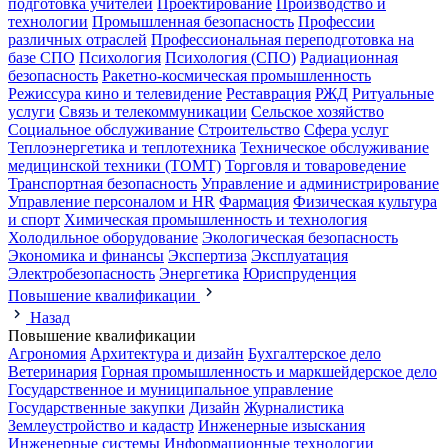
подготовка учителей
Проектирование
Производство и
технологии
Промышленная безопасность
Профессии
различных отраслей
Профессиональная переподготовка на
базе СПО
Психология
Психология (СПО)
Радиационная
безопасность
Ракетно-космическая промышленность
Режиссура кино и телевидение
Реставрация
РЖД
Ритуальные
услуги
Связь и телекоммуникации
Сельское хозяйство
Социальное обслуживание
Строительство
Сфера услуг
Теплоэнергетика и теплотехника
Техническое обслуживание
медицинской техники (ТОМТ)
Торговля и товароведение
Транспортная безопасность
Управление и администрирование
Управление персоналом и HR
Фармация
Физическая культура
и спорт
Химическая промышленность и технология
Холодильное оборудование
Экологическая безопасность
Экономика и финансы
Экспертиза
Эксплуатация
Электробезопасность
Энергетика
Юриспруденция
Повышение квалификации
Назад
Повышение квалификации
Агрономия
Архитектура и дизайн
Бухгалтерское дело
Ветеринария
Горная промышленность и маркшейдерское дело
Государственное и муниципальное управление
Государственные закупки
Дизайн
Журналистика
Землеустройство и кадастр
Инженерные изыскания
Инженерные системы
Информационные технологии