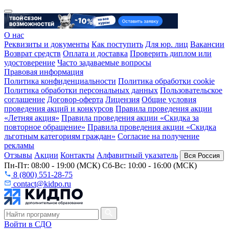
О нас
Реквизиты и документы
Как поступить
Для юр. лиц
Вакансии
Возврат средств
Оплата и доставка
Проверить диплом или
удостоверение
Часто задаваемые вопросы
Правовая информация
Политика конфиденциальности
Политика обработки cookie
Политика обработки персональных данных
Пользовательское
соглашение
Договор-оферта
Лицензия
Общие условия
проведения акций и конкурсов
Правила проведения акции
«Летняя акция»
Правила проведения акции «Скидка за
повторное обращение»
Правила проведения акции «Скидка
льготным категориям граждан»
Согласие на получение
рекламы
Отзывы
Акции
Контакты
Алфавитный указатель
Вся Россия
Пн-Пт: 08:00 - 19:00 (МСК) Сб-Вс: 10:00 - 16:00 (МСК)
8 (800) 551-28-75
contact@kidpo.ru
Войти в СДО