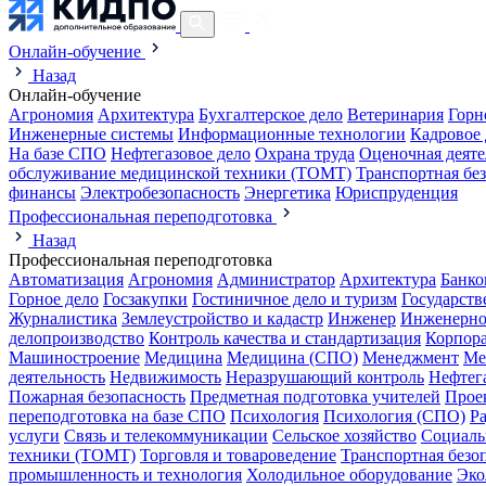
Онлайн-обучение
Назад
Онлайн-обучение
Агрономия
Архитектура
Бухгалтерское дело
Ветеринария
Горн
Инженерные системы
Информационные технологии
Кадровое 
На базе СПО
Нефтегазовое дело
Охрана труда
Оценочная деяте
обслуживание медицинской техники (ТОМТ)
Транспортная бе
финансы
Электробезопасность
Энергетика
Юриспруденция
Профессиональная переподготовка
Назад
Профессиональная переподготовка
Автоматизация
Агрономия
Администратор
Архитектура
Банко
Горное дело
Госзакупки
Гостиничное дело и туризм
Государств
Журналистика
Землеустройство и кадастр
Инженер
Инженерно
делопроизводство
Контроль качества и стандартизация
Корпора
Машиностроение
Медицина
Медицина (СПО)
Менеджмент
Ме
деятельность
Недвижимость
Неразрушающий контроль
Нефтег
Пожарная безопасность
Предметная подготовка учителей
Прое
переподготовка на базе СПО
Психология
Психология (СПО)
Р
услуги
Связь и телекоммуникации
Сельское хозяйство
Социаль
техники (ТОМТ)
Торговля и товароведение
Транспортная безо
промышленность и технология
Холодильное оборудование
Эко