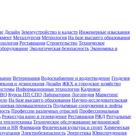
ие
Дизайн
Землеустройство и кадастр
Инженерные изыскания
жмент
Металлургия
Метрология
На базе высшего образования
ихология
Реставрация
Строительство
Техническое
оборудование
Экологическая безопасность
Экономика и
вание
Ветеринария
Водоснабжение и водоотведение
Геодезия
екция и дезинсекция
Дизайн
ЖКХ и городское хозяйство
истемы
Информационные технологии
Кадровое
 ВО
Курсы ПП СПО
Лаборатории
Логопедия
Маркетинг
дело
На базе высшего образования
Научно-исследовательская
ищевая промышленность
Подъемные сооружения и лифты
ность
Профессии различных отраслей
Профессиональная
ь
Режиссура кино и телевидение
Реставрация
РЖД
Ритуальные
и теплотехника
Техническое обслуживание медицинской
лом и HR
Фармация
Физическая культура и спорт
Химическая
плуатация
Электробезопасность
Энергетика
Юриспруденция