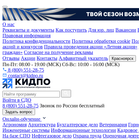
О нас
Реквизиты и документы
Как поступить
Для юр. лиц
Вакансии
Правовая информация
Политика конфиденциальности
Политика обработки cookie
Пол
акций и конкурсов
Правила проведения акции «Летняя акция»
граждан»
Согласие на получение рекламы
Отзывы
Акции
Контакты
Алфавитный указатель
Красноярск
Пн-Пт: 08:00 - 19:00 (МСК) Сб-Вс: 10:00 - 16:00 (МСК)
8 (800) 551-28-75
contact@kidpo.ru
Войти в СДО
8 (800) 551-28-75
Звонок по России бесплатный
Задать вопрос
Онлайн-обучение
Агрономия
Архитектура
Бухгалтерское дело
Ветеринария
Горн
Инженерные системы
Информационные технологии
Кадровое 
На базе СПО
Нефтегазовое дело
Охрана труда
Оценочная деяте