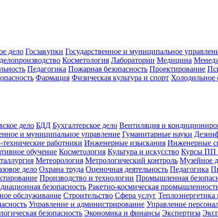
ое дело
Госзакупки
Государственное и муниципальное управлен
делопроизводство
Косметология
Лаборатории
Медицина
Менед
льность
Педагогика
Пожарная безопасность
Проектирование
Пс
зопасность
Фармация
Физическая культура и спорт
Холодильное 
вское дело
БДД
Бухгалтерское дело
Вентиляция и кондициониро
енное и муниципальное управление
Гуманитарные науки
Дезинф
-технические работники
Инженерные изыскания
Инженерные с
тивное обучение
Косметология
Культура и искусство
Курсы ПП
таллургия
Метеорология
Метрологический контроль
Музейное 
азовое дело
Охрана труда
Оценочная деятельность
Педагогика
П
ктирование
Производство и технологии
Промышленная безопас
адиационная безопасность
Ракетно-космическая промышленност
ное обслуживание
Строительство
Сфера услуг
Теплоэнергетика 
пасность
Управление и администрирование
Управление персона
логическая безопасность
Экономика и финансы
Экспертиза
Экс