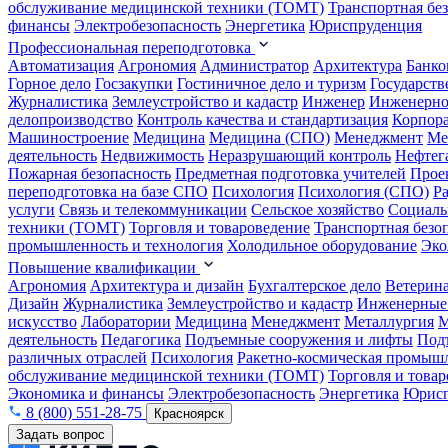
обслуживание медицинской техники (ТОМТ)
Транспортная бе
финансы
Электробезопасность
Энергетика
Юриспруденция
Профессиональная переподготовка
Автоматизация
Агрономия
Администратор
Архитектура
Банко
Горное дело
Госзакупки
Гостиничное дело и туризм
Государств
Журналистика
Землеустройство и кадастр
Инженер
Инженерно
делопроизводство
Контроль качества и стандартизация
Корпора
Машиностроение
Медицина
Медицина (СПО)
Менеджмент
Ме
деятельность
Недвижимость
Неразрушающий контроль
Нефтег
Пожарная безопасность
Предметная подготовка учителей
Прое
переподготовка на базе СПО
Психология
Психология (СПО)
Р
услуги
Связь и телекоммуникации
Сельское хозяйство
Социаль
техники (ТОМТ)
Торговля и товароведение
Транспортная безо
промышленность и технология
Холодильное оборудование
Эко
Повышение квалификации
Агрономия
Архитектура и дизайн
Бухгалтерское дело
Ветерин
Дизайн
Журналистика
Землеустройство и кадастр
Инженерные
искусство
Лаборатории
Медицина
Менеджмент
Металлургия
М
деятельность
Педагогика
Подъемные сооружения и лифты
Под
различных отраслей
Психология
Ракетно-космическая промыш
обслуживание медицинской техники (ТОМТ)
Торговля и това
Экономика и финансы
Электробезопасность
Энергетика
Юрисп
8 (800) 551-28-75
Красноярск
Задать вопрос