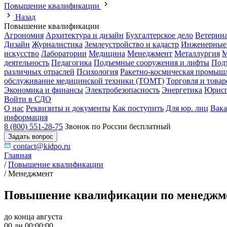
Повышение квалификации
Назад
Повышение квалификации
Агрономия
Архитектура и дизайн
Бухгалтерское дело
Ветерин
Дизайн
Журналистика
Землеустройство и кадастр
Инженерные
искусство
Лаборатории
Медицина
Менеджмент
Металлургия
М
деятельность
Педагогика
Подъемные сооружения и лифты
Под
различных отраслей
Психология
Ракетно-космическая промыш
обслуживание медицинской техники (ТОМТ)
Торговля и това
Экономика и финансы
Электробезопасность
Энергетика
Юрисп
Войти в СДО
О нас
Реквизиты и документы
Как поступить
Для юр. лиц
Вак
информация
8 (800) 551-28-75
Звонок по России бесплатный
Задать вопрос
contact@kidpo.ru
Главная
/
Повышение квалификации
/
Менеджмент
Повышение квалификации по менеджме
до конца августа
00 дн 00:00:00