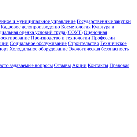
енное и муниципальное управление
Государственные закупки
Кадровое делопроизводство
Косметология
Культура и
циальная оценка условий труда (СОУТ)
Оценочная
оектирование
Производство и технологии
Профессии
ации
Социальное обслуживание
Строительство
Техническое
порт
Холодильное оборудование
Экологическая безопасность
асто задаваемые вопросы
Отзывы
Акции
Контакты
Правовая