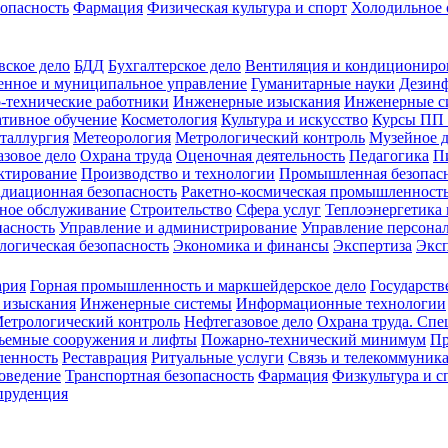
зопасность
Фармация
Физическая культура и спорт
Холодильное 
вское дело
БДД
Бухгалтерское дело
Вентиляция и кондициониро
енное и муниципальное управление
Гуманитарные науки
Дезинф
-технические работники
Инженерные изыскания
Инженерные с
тивное обучение
Косметология
Культура и искусство
Курсы ПП
таллургия
Метеорология
Метрологический контроль
Музейное 
азовое дело
Охрана труда
Оценочная деятельность
Педагогика
П
ктирование
Производство и технологии
Промышленная безопас
адиационная безопасность
Ракетно-космическая промышленност
ное обслуживание
Строительство
Сфера услуг
Теплоэнергетика 
пасность
Управление и администрирование
Управление персона
логическая безопасность
Экономика и финансы
Экспертиза
Экс
ария
Горная промышленность и маркшейдерское дело
Государств
 изыскания
Инженерные системы
Информационные технологии
етрологический контроль
Нефтегазовое дело
Охрана труда. Спе
ъемные сооружения и лифты
Пожарно-технический минимум
Пр
ленность
Реставрация
Ритуальные услуги
Связь и телекоммуник
роведение
Транспортная безопасность
Фармация
Физкультура и с
руденция