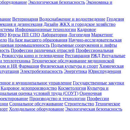
оборудование
Экологическая безопасность
Экономика и
вание
Ветеринария
Водоснабжение и водоотведение
Геодезия
екция и дезинсекция
Дизайн
ЖКХ и городское хозяйство
истемы
Информационные технологии
Кадровое
 ВО
Курсы ПП СПО
Лаборатории
Логопедия
Маркетинг
дело
На базе высшего образования
Научно-исследовательская
ищевая промышленность
Подъемные сооружения и лифты
ность
Профессии различных отраслей
Профессиональная
ь
Режиссура кино и телевидение
Реставрация
РЖД
Ритуальные
и теплотехника
Техническое обслуживание медицинской
лом и HR
Фармация
Физическая культура и спорт
Химическая
плуатация
Электробезопасность
Энергетика
Юриспруденция
енное и муниципальное управление
Государственные закупки
Кадровое делопроизводство
Косметология
Культура и
циальная оценка условий труда (СОУТ)
Оценочная
оектирование
Производство и технологии
Профессии
ации
Социальное обслуживание
Строительство
Техническое
порт
Холодильное оборудование
Экологическая безопасность