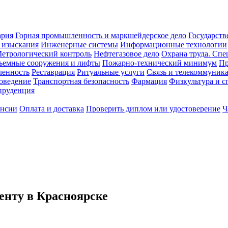
ария
Горная промышленность и маркшейдерское дело
Государств
 изыскания
Инженерные системы
Информационные технологии
етрологический контроль
Нефтегазовое дело
Охрана труда. Спе
ъемные сооружения и лифты
Пожарно-технический минимум
Пр
ленность
Реставрация
Ритуальные услуги
Связь и телекоммуник
роведение
Транспортная безопасность
Фармация
Физкультура и с
руденция
ансии
Оплата и доставка
Проверить диплом или удостоверение
Ч
нту в Красноярске