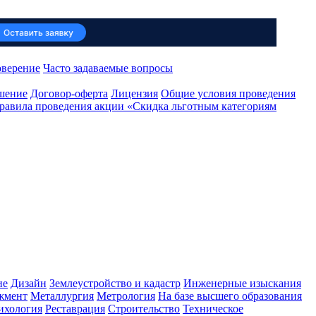
оверение
Часто задаваемые вопросы
ашение
Договор-оферта
Лицензия
Общие условия проведения
равила проведения акции «Скидка льготным категориям
ие
Дизайн
Землеустройство и кадастр
Инженерные изыскания
жмент
Металлургия
Метрология
На базе высшего образования
ихология
Реставрация
Строительство
Техническое