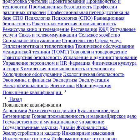
подготовка учителей
Проектирование
Производство и
технологии
Промышленная безопасность
Профессии
различных отраслей
Профессиональная переподготовка на
базе СПО
Психология
Психология (СПО)
Радиационная
безопасность
Ракетно-космическая промышленность
Режиссура кино и телевидение
Реставрация
РЖД
Ритуальные
услуги
Связь и телекоммуникации
Сельское хозяйство
Социальное обслуживание
Строительство
Сфера услуг
Теплоэнергетика и теплотехника
Техническое обслуживание
медицинской техники (ТОМТ)
Торговля и товароведение
Транспортная безопасность
Управление и администрирование
Управление персоналом и HR
Фармация
Физическая культура
и спорт
Химическая промышленность и технология
Холодильное оборудование
Экологическая безопасность
Экономика и финансы
Экспертиза
Эксплуатация
Электробезопасность
Энергетика
Юриспруденция
Повышение квалификации
Назад
Повышение квалификации
Агрономия
Архитектура и дизайн
Бухгалтерское дело
Ветеринария
Горная промышленность и маркшейдерское дело
Государственное и муниципальное управление
Государственные закупки
Дизайн
Журналистика
Землеустройство и кадастр
Инженерные изыскания
Инженерные системы
Информационные технологии