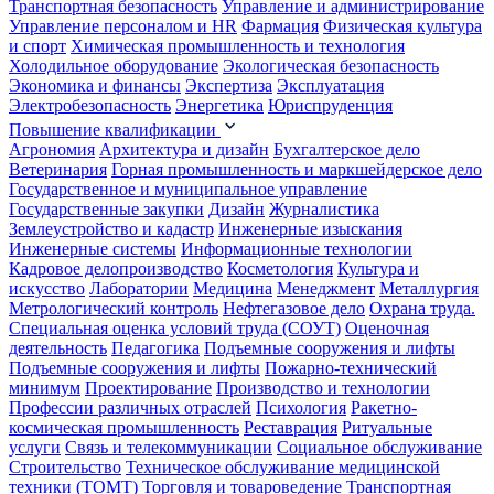
Транспортная безопасность
Управление и администрирование
Управление персоналом и HR
Фармация
Физическая культура
и спорт
Химическая промышленность и технология
Холодильное оборудование
Экологическая безопасность
Экономика и финансы
Экспертиза
Эксплуатация
Электробезопасность
Энергетика
Юриспруденция
Повышение квалификации
Агрономия
Архитектура и дизайн
Бухгалтерское дело
Ветеринария
Горная промышленность и маркшейдерское дело
Государственное и муниципальное управление
Государственные закупки
Дизайн
Журналистика
Землеустройство и кадастр
Инженерные изыскания
Инженерные системы
Информационные технологии
Кадровое делопроизводство
Косметология
Культура и
искусство
Лаборатории
Медицина
Менеджмент
Металлургия
Метрологический контроль
Нефтегазовое дело
Охрана труда.
Специальная оценка условий труда (СОУТ)
Оценочная
деятельность
Педагогика
Подъемные сооружения и лифты
Подъемные сооружения и лифты
Пожарно-технический
минимум
Проектирование
Производство и технологии
Профессии различных отраслей
Психология
Ракетно-
космическая промышленность
Реставрация
Ритуальные
услуги
Связь и телекоммуникации
Социальное обслуживание
Строительство
Техническое обслуживание медицинской
техники (ТОМТ)
Торговля и товароведение
Транспортная