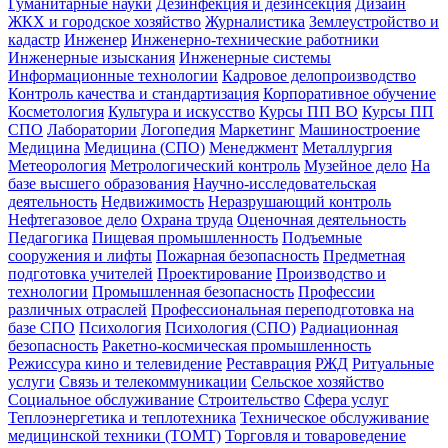
Гуманитарные науки
Дезинфекция и дезинсекция
Дизайн
ЖКХ и городское хозяйство
Журналистика
Землеустройство и
кадастр
Инженер
Инженерно-технические работники
Инженерные изыскания
Инженерные системы
Информационные технологии
Кадровое делопроизводство
Контроль качества и стандартизация
Корпоративное обучение
Косметология
Культура и искусство
Курсы ПП ВО
Курсы ПП
СПО
Лаборатории
Логопедия
Маркетинг
Машиностроение
Медицина
Медицина (СПО)
Менеджмент
Металлургия
Метеорология
Метрологический контроль
Музейное дело
На
базе высшего образования
Научно-исследовательская
деятельность
Недвижимость
Неразрушающий контроль
Нефтегазовое дело
Охрана труда
Оценочная деятельность
Педагогика
Пищевая промышленность
Подъемные
сооружения и лифты
Пожарная безопасность
Предметная
подготовка учителей
Проектирование
Производство и
технологии
Промышленная безопасность
Профессии
различных отраслей
Профессиональная переподготовка на
базе СПО
Психология
Психология (СПО)
Радиационная
безопасность
Ракетно-космическая промышленность
Режиссура кино и телевидение
Реставрация
РЖД
Ритуальные
услуги
Связь и телекоммуникации
Сельское хозяйство
Социальное обслуживание
Строительство
Сфера услуг
Теплоэнергетика и теплотехника
Техническое обслуживание
медицинской техники (ТОМТ)
Торговля и товароведение