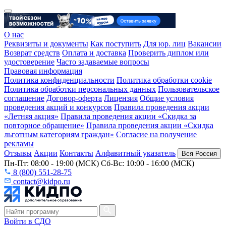
О нас
Реквизиты и документы
Как поступить
Для юр. лиц
Вакансии
Возврат средств
Оплата и доставка
Проверить диплом или
удостоверение
Часто задаваемые вопросы
Правовая информация
Политика конфиденциальности
Политика обработки cookie
Политика обработки персональных данных
Пользовательское
соглашение
Договор-оферта
Лицензия
Общие условия
проведения акций и конкурсов
Правила проведения акции
«Летняя акция»
Правила проведения акции «Скидка за
повторное обращение»
Правила проведения акции «Скидка
льготным категориям граждан»
Согласие на получение
рекламы
Отзывы
Акции
Контакты
Алфавитный указатель
Вся Россия
Пн-Пт: 08:00 - 19:00 (МСК) Сб-Вс: 10:00 - 16:00 (МСК)
8 (800) 551-28-75
contact@kidpo.ru
Войти в СДО