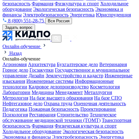
безопасность
Фармация
Физкультура и спорт
Холодильное
оборудование
Экологическая безопасность
Экономика и
финансы
Электробезопасность
Энергетика
Юриспруденция
8 (800) 551-28-75
Вся Россия
Задать вопрос
Онлайн-обучение
Назад
Онлайн-обучение
Агрономия
Архитектура
Бухгалтерское дело
Ветеринария
Горное дело
Госзакупки
Государственное и муниципальное
управление
Дизайн
Землеустройство и кадастр
Инженерные
изыскания
Инженерные системы
Информационные
технологии
Кадровое делопроизводство
Косметология
Лаборатории
Медицина
Менеджмент
Металлургия
Метрология
На базе высшего образования
На базе СПО
Нефтегазовое дело
Охрана труда
Оценочная деятельность
Педагогика
Пожарная безопасность
Проектирование
Психология
Реставрация
Строительство
Техническое
обслуживание медицинской техники (ТОМТ)
Транспортная
безопасность
Фармация
Физическая культура и спорт
Холодильное оборудование
Экологическая безопасность
Экономика и финансы
Электробезопасность
Энергетика