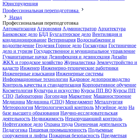
Юриспруденция
Профессиональная переподготовка
Назад
Профессиональная переподготовка
Автоматизация
Агрономия
Администратор
Архитектура
Банковское дело
БДД
Бухгалтерское дело
Вентиляция и
кондиционирование
Ветеринария
Водоснабжение и
водоотведение
Геодезия
Горное дело
Госзакупки
Гостиничное
дело и туризм
Государственное и муниципальное управление
Гуманитарные науки
Дезинфекция и дезинсекция
Дизайн
ЖКХ и городское хозяйство
Журналистика
Землеустройство и
кадастр
Инженер
Инженерно-технические работники
Инженерные изыскания
Инженерные системы
Информационные технологии
Кадровое делопроизводство
Контроль качества и стандартизация
Корпоративное обучение
Косметология
Культура и искусство
Курсы ПП ВО
Курсы ПП
СПО
Лаборатории
Логопедия
Маркетинг
Машиностроение
Медицина
Медицина (СПО)
Менеджмент
Металлургия
Метеорология
Метрологический контроль
Музейное дело
На
базе высшего образования
Научно-исследовательская
деятельность
Недвижимость
Неразрушающий контроль
Нефтегазовое дело
Охрана труда
Оценочная деятельность
Педагогика
Пищевая промышленность
Подъемные
сооружения и лифты
Пожарная безопасность
Предметная