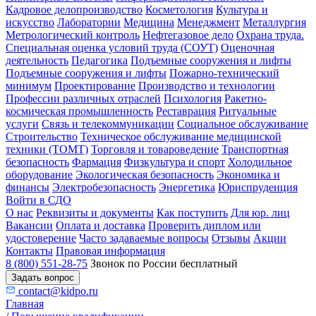
Кадровое делопроизводство
Косметология
Культура и
искусство
Лаборатории
Медицина
Менеджмент
Металлургия
Метрологический контроль
Нефтегазовое дело
Охрана труда.
Специальная оценка условий труда (СОУТ)
Оценочная
деятельность
Педагогика
Подъемные сооружения и лифты
Подъемные сооружения и лифты
Пожарно-технический
минимум
Проектирование
Производство и технологии
Профессии различных отраслей
Психология
Ракетно-
космическая промышленность
Реставрация
Ритуальные
услуги
Связь и телекоммуникации
Социальное обслуживание
Строительство
Техническое обслуживание медицинской
техники (ТОМТ)
Торговля и товароведение
Транспортная
безопасность
Фармация
Физкультура и спорт
Холодильное
оборудование
Экологическая безопасность
Экономика и
финансы
Электробезопасность
Энергетика
Юриспруденция
Войти в СДО
О нас
Реквизиты и документы
Как поступить
Для юр. лиц
Вакансии
Оплата и доставка
Проверить диплом или
удостоверение
Часто задаваемые вопросы
Отзывы
Акции
Контакты
Правовая информация
8 (800) 551-28-75
Звонок по России бесплатный
Задать вопрос
contact@kidpo.ru
Главная