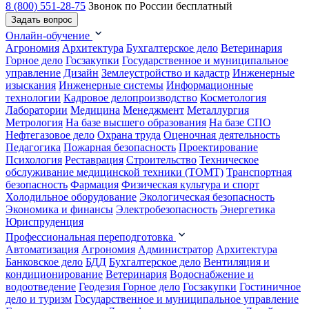
8 (800) 551-28-75
Звонок по России бесплатный
Задать вопрос
Онлайн-обучение
Агрономия
Архитектура
Бухгалтерское дело
Ветеринария
Горное дело
Госзакупки
Государственное и муниципальное
управление
Дизайн
Землеустройство и кадастр
Инженерные
изыскания
Инженерные системы
Информационные
технологии
Кадровое делопроизводство
Косметология
Лаборатории
Медицина
Менеджмент
Металлургия
Метрология
На базе высшего образования
На базе СПО
Нефтегазовое дело
Охрана труда
Оценочная деятельность
Педагогика
Пожарная безопасность
Проектирование
Психология
Реставрация
Строительство
Техническое
обслуживание медицинской техники (ТОМТ)
Транспортная
безопасность
Фармация
Физическая культура и спорт
Холодильное оборудование
Экологическая безопасность
Экономика и финансы
Электробезопасность
Энергетика
Юриспруденция
Профессиональная переподготовка
Автоматизация
Агрономия
Администратор
Архитектура
Банковское дело
БДД
Бухгалтерское дело
Вентиляция и
кондиционирование
Ветеринария
Водоснабжение и
водоотведение
Геодезия
Горное дело
Госзакупки
Гостиничное
дело и туризм
Государственное и муниципальное управление