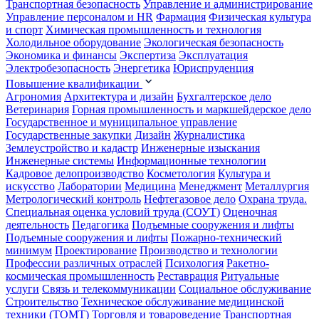
Транспортная безопасность
Управление и администрирование
Управление персоналом и HR
Фармация
Физическая культура
и спорт
Химическая промышленность и технология
Холодильное оборудование
Экологическая безопасность
Экономика и финансы
Экспертиза
Эксплуатация
Электробезопасность
Энергетика
Юриспруденция
Повышение квалификации
Агрономия
Архитектура и дизайн
Бухгалтерское дело
Ветеринария
Горная промышленность и маркшейдерское дело
Государственное и муниципальное управление
Государственные закупки
Дизайн
Журналистика
Землеустройство и кадастр
Инженерные изыскания
Инженерные системы
Информационные технологии
Кадровое делопроизводство
Косметология
Культура и
искусство
Лаборатории
Медицина
Менеджмент
Металлургия
Метрологический контроль
Нефтегазовое дело
Охрана труда.
Специальная оценка условий труда (СОУТ)
Оценочная
деятельность
Педагогика
Подъемные сооружения и лифты
Подъемные сооружения и лифты
Пожарно-технический
минимум
Проектирование
Производство и технологии
Профессии различных отраслей
Психология
Ракетно-
космическая промышленность
Реставрация
Ритуальные
услуги
Связь и телекоммуникации
Социальное обслуживание
Строительство
Техническое обслуживание медицинской
техники (ТОМТ)
Торговля и товароведение
Транспортная