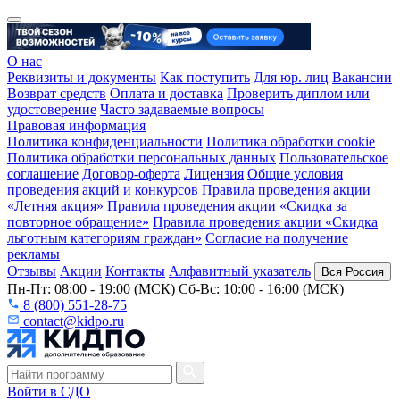
О нас
Реквизиты и документы
Как поступить
Для юр. лиц
Вакансии
Возврат средств
Оплата и доставка
Проверить диплом или
удостоверение
Часто задаваемые вопросы
Правовая информация
Политика конфиденциальности
Политика обработки cookie
Политика обработки персональных данных
Пользовательское
соглашение
Договор-оферта
Лицензия
Общие условия
проведения акций и конкурсов
Правила проведения акции
«Летняя акция»
Правила проведения акции «Скидка за
повторное обращение»
Правила проведения акции «Скидка
льготным категориям граждан»
Согласие на получение
рекламы
Отзывы
Акции
Контакты
Алфавитный указатель
Вся Россия
Пн-Пт: 08:00 - 19:00 (МСК) Сб-Вс: 10:00 - 16:00 (МСК)
8 (800) 551-28-75
contact@kidpo.ru
Войти в СДО