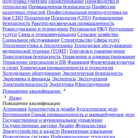
подготовка учителей
Проектирование
Производство и
технологии
Промышленная безопасность
Профессии
различных отраслей
Профессиональная переподготовка на
базе СПО
Психология
Психология (СПО)
Радиационная
безопасность
Ракетно-космическая промышленность
Режиссура кино и телевидение
Реставрация
РЖД
Ритуальные
услуги
Связь и телекоммуникации
Сельское хозяйство
Социальное обслуживание
Строительство
Сфера услуг
Теплоэнергетика и теплотехника
Техническое обслуживание
медицинской техники (ТОМТ)
Торговля и товароведение
Транспортная безопасность
Управление и администрирование
Управление персоналом и HR
Фармация
Физическая культура
и спорт
Химическая промышленность и технология
Холодильное оборудование
Экологическая безопасность
Экономика и финансы
Экспертиза
Эксплуатация
Электробезопасность
Энергетика
Юриспруденция
Повышение квалификации
Назад
Повышение квалификации
Агрономия
Архитектура и дизайн
Бухгалтерское дело
Ветеринария
Горная промышленность и маркшейдерское дело
Государственное и муниципальное управление
Государственные закупки
Дизайн
Журналистика
Землеустройство и кадастр
Инженерные изыскания
Инженерные системы
Информационные технологии