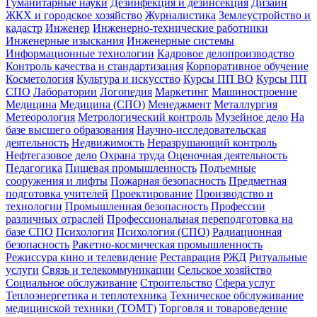
Гуманитарные науки
Дезинфекция и дезинсекция
Дизайн
ЖКХ и городское хозяйство
Журналистика
Землеустройство и
кадастр
Инженер
Инженерно-технические работники
Инженерные изыскания
Инженерные системы
Информационные технологии
Кадровое делопроизводство
Контроль качества и стандартизация
Корпоративное обучение
Косметология
Культура и искусство
Курсы ПП ВО
Курсы ПП
СПО
Лаборатории
Логопедия
Маркетинг
Машиностроение
Медицина
Медицина (СПО)
Менеджмент
Металлургия
Метеорология
Метрологический контроль
Музейное дело
На
базе высшего образования
Научно-исследовательская
деятельность
Недвижимость
Неразрушающий контроль
Нефтегазовое дело
Охрана труда
Оценочная деятельность
Педагогика
Пищевая промышленность
Подъемные
сооружения и лифты
Пожарная безопасность
Предметная
подготовка учителей
Проектирование
Производство и
технологии
Промышленная безопасность
Профессии
различных отраслей
Профессиональная переподготовка на
базе СПО
Психология
Психология (СПО)
Радиационная
безопасность
Ракетно-космическая промышленность
Режиссура кино и телевидение
Реставрация
РЖД
Ритуальные
услуги
Связь и телекоммуникации
Сельское хозяйство
Социальное обслуживание
Строительство
Сфера услуг
Теплоэнергетика и теплотехника
Техническое обслуживание
медицинской техники (ТОМТ)
Торговля и товароведение