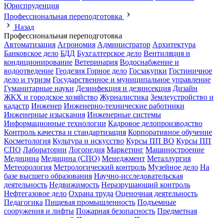
Юриспруденция
Профессиональная переподготовка
Назад
Профессиональная переподготовка
Автоматизация
Агрономия
Администратор
Архитектура
Банковское дело
БДД
Бухгалтерское дело
Вентиляция и
кондиционирование
Ветеринария
Водоснабжение и
водоотведение
Геодезия
Горное дело
Госзакупки
Гостиничное
дело и туризм
Государственное и муниципальное управление
Гуманитарные науки
Дезинфекция и дезинсекция
Дизайн
ЖКХ и городское хозяйство
Журналистика
Землеустройство и
кадастр
Инженер
Инженерно-технические работники
Инженерные изыскания
Инженерные системы
Информационные технологии
Кадровое делопроизводство
Контроль качества и стандартизация
Корпоративное обучение
Косметология
Культура и искусство
Курсы ПП ВО
Курсы ПП
СПО
Лаборатории
Логопедия
Маркетинг
Машиностроение
Медицина
Медицина (СПО)
Менеджмент
Металлургия
Метеорология
Метрологический контроль
Музейное дело
На
базе высшего образования
Научно-исследовательская
деятельность
Недвижимость
Неразрушающий контроль
Нефтегазовое дело
Охрана труда
Оценочная деятельность
Педагогика
Пищевая промышленность
Подъемные
сооружения и лифты
Пожарная безопасность
Предметная