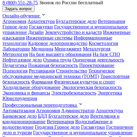
8 (800) 551-28-75
Звонок по России бесплатный
Задать вопрос
Онлайн-обучение
Агрономия
Архитектура
Бухгалтерское дело
Ветеринария
Горное дело
Госзакупки
Государственное и муниципальное
управление
Дизайн
Землеустройство и кадастр
Инженерные
изыскания
Инженерные системы
Информационные
технологии
Кадровое делопроизводство
Косметология
Лаборатории
Медицина
Менеджмент
Металлургия
Метрология
На базе высшего образования
На базе СПО
Нефтегазовое дело
Охрана труда
Оценочная деятельность
Педагогика
Пожарная безопасность
Проектирование
Психология
Реставрация
Строительство
Техническое
обслуживание медицинской техники (ТОМТ)
Транспортная
безопасность
Фармация
Физическая культура и спорт
Холодильное оборудование
Экологическая безопасность
Экономика и финансы
Электробезопасность
Энергетика
Юриспруденция
Профессиональная переподготовка
Автоматизация
Агрономия
Администратор
Архитектура
Банковское дело
БДД
Бухгалтерское дело
Вентиляция и
кондиционирование
Ветеринария
Водоснабжение и
водоотведение
Геодезия
Горное дело
Госзакупки
Гостиничное
дело и туризм
Государственное и муниципальное управление