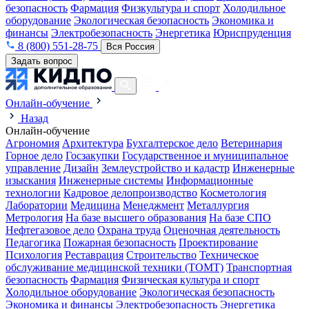
безопасность
Фармация
Физкультура и спорт
Холодильное
оборудование
Экологическая безопасность
Экономика и
финансы
Электробезопасность
Энергетика
Юриспруденция
8 (800) 551-28-75
Вся Россия
Задать вопрос
Онлайн-обучение
Назад
Онлайн-обучение
Агрономия
Архитектура
Бухгалтерское дело
Ветеринария
Горное дело
Госзакупки
Государственное и муниципальное
управление
Дизайн
Землеустройство и кадастр
Инженерные
изыскания
Инженерные системы
Информационные
технологии
Кадровое делопроизводство
Косметология
Лаборатории
Медицина
Менеджмент
Металлургия
Метрология
На базе высшего образования
На базе СПО
Нефтегазовое дело
Охрана труда
Оценочная деятельность
Педагогика
Пожарная безопасность
Проектирование
Психология
Реставрация
Строительство
Техническое
обслуживание медицинской техники (ТОМТ)
Транспортная
безопасность
Фармация
Физическая культура и спорт
Холодильное оборудование
Экологическая безопасность
Экономика и финансы
Электробезопасность
Энергетика