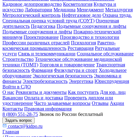
Кадровое делопроизводство
Косметология
Культура и
искусство
Лаборатории
Медицина
Менеджмент
Металлургия
Метрологический контроль
Нефтегазовое дело
Охрана труда.
Специальная оценка условий труда (СОУТ)
Оценочная
деятельность
Педагогика
Подъемные сооружения и лифты
Подъемные сооружения и лифты
Пожарно-технический
минимум
Проектирование
Производство и технологии
Профессии различных отраслей
Психология
Ракетно-
космическая промышленность
Реставрация
Ритуальные
услуги
Связь и телекоммуникации
Социальное обслуживание
Строительство
Техническое обслуживание медицинской
техники (ТОМТ)
Торговля и товароведение
Транспортная
безопасность
Фармация
Физкультура и спорт
Холодильное
оборудование
Экологическая безопасность
Экономика и
финансы
Электробезопасность
Энергетика
Юриспруденция
Войти в СДО
О нас
Реквизиты и документы
Как поступить
Для юр. лиц
Вакансии
Оплата и доставка
Проверить диплом или
удостоверение
Часто задаваемые вопросы
Отзывы
Акции
Контакты
Правовая информация
8 (800) 551-28-75
Звонок по России бесплатный
Задать вопрос
contact@kidpo.ru
Главная