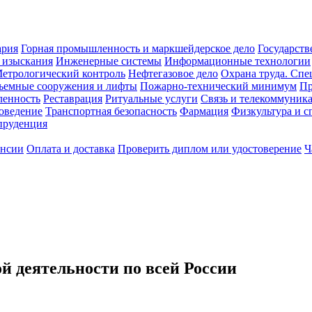
ария
Горная промышленность и маркшейдерское дело
Государств
 изыскания
Инженерные системы
Информационные технологии
етрологический контроль
Нефтегазовое дело
Охрана труда. Спе
ъемные сооружения и лифты
Пожарно-технический минимум
Пр
ленность
Реставрация
Ритуальные услуги
Связь и телекоммуник
роведение
Транспортная безопасность
Фармация
Физкультура и с
руденция
ансии
Оплата и доставка
Проверить диплом или удостоверение
Ч
 деятельности по всей России