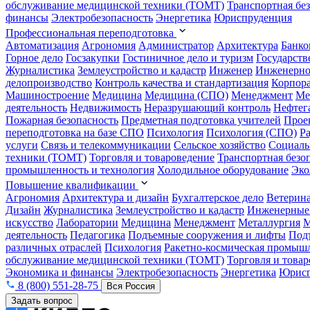
обслуживание медицинской техники (ТОМТ)
Транспортная бе
финансы
Электробезопасность
Энергетика
Юриспруденция
Профессиональная переподготовка
Автоматизация
Агрономия
Администратор
Архитектура
Банко
Горное дело
Госзакупки
Гостиничное дело и туризм
Государств
Журналистика
Землеустройство и кадастр
Инженер
Инженерно
делопроизводство
Контроль качества и стандартизация
Корпора
Машиностроение
Медицина
Медицина (СПО)
Менеджмент
Ме
деятельность
Недвижимость
Неразрушающий контроль
Нефтег
Пожарная безопасность
Предметная подготовка учителей
Прое
переподготовка на базе СПО
Психология
Психология (СПО)
Р
услуги
Связь и телекоммуникации
Сельское хозяйство
Социаль
техники (ТОМТ)
Торговля и товароведение
Транспортная безо
промышленность и технология
Холодильное оборудование
Эко
Повышение квалификации
Агрономия
Архитектура и дизайн
Бухгалтерское дело
Ветерин
Дизайн
Журналистика
Землеустройство и кадастр
Инженерные
искусство
Лаборатории
Медицина
Менеджмент
Металлургия
М
деятельность
Педагогика
Подъемные сооружения и лифты
Под
различных отраслей
Психология
Ракетно-космическая промыш
обслуживание медицинской техники (ТОМТ)
Торговля и това
Экономика и финансы
Электробезопасность
Энергетика
Юрисп
8 (800) 551-28-75
Вся Россия
Задать вопрос