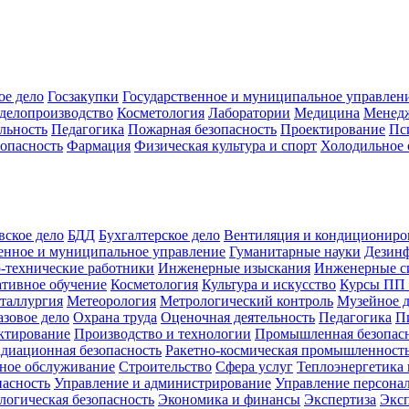
ое дело
Госзакупки
Государственное и муниципальное управлен
делопроизводство
Косметология
Лаборатории
Медицина
Менед
льность
Педагогика
Пожарная безопасность
Проектирование
Пс
зопасность
Фармация
Физическая культура и спорт
Холодильное 
вское дело
БДД
Бухгалтерское дело
Вентиляция и кондициониро
енное и муниципальное управление
Гуманитарные науки
Дезинф
-технические работники
Инженерные изыскания
Инженерные с
тивное обучение
Косметология
Культура и искусство
Курсы ПП
таллургия
Метеорология
Метрологический контроль
Музейное 
азовое дело
Охрана труда
Оценочная деятельность
Педагогика
П
ктирование
Производство и технологии
Промышленная безопас
адиационная безопасность
Ракетно-космическая промышленност
ное обслуживание
Строительство
Сфера услуг
Теплоэнергетика 
пасность
Управление и администрирование
Управление персона
логическая безопасность
Экономика и финансы
Экспертиза
Экс