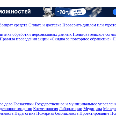
Возврат средств
Оплата и доставка
Проверить диплом или удост
итика обработки персональных данных
Пользовательское согл
Правила проведения акции «Скидка за повторное обращение»
П
ое дело
Госзакупки
Государственное и муниципальное управлен
делопроизводство
Косметология
Лаборатории
Медицина
Менед
льность
Педагогика
Пожарная безопасность
Проектирование
Пс