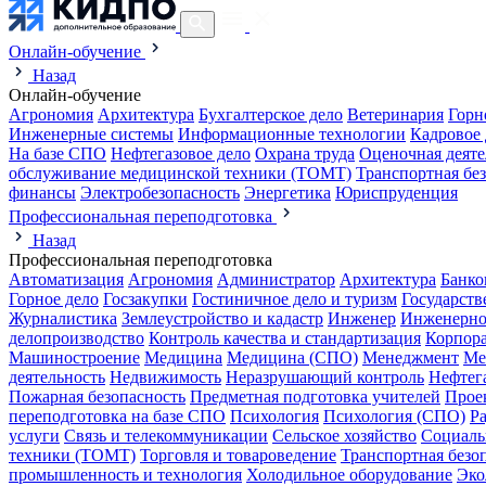
Онлайн-обучение
Назад
Онлайн-обучение
Агрономия
Архитектура
Бухгалтерское дело
Ветеринария
Горн
Инженерные системы
Информационные технологии
Кадровое 
На базе СПО
Нефтегазовое дело
Охрана труда
Оценочная деяте
обслуживание медицинской техники (ТОМТ)
Транспортная бе
финансы
Электробезопасность
Энергетика
Юриспруденция
Профессиональная переподготовка
Назад
Профессиональная переподготовка
Автоматизация
Агрономия
Администратор
Архитектура
Банко
Горное дело
Госзакупки
Гостиничное дело и туризм
Государств
Журналистика
Землеустройство и кадастр
Инженер
Инженерно
делопроизводство
Контроль качества и стандартизация
Корпора
Машиностроение
Медицина
Медицина (СПО)
Менеджмент
Ме
деятельность
Недвижимость
Неразрушающий контроль
Нефтег
Пожарная безопасность
Предметная подготовка учителей
Прое
переподготовка на базе СПО
Психология
Психология (СПО)
Р
услуги
Связь и телекоммуникации
Сельское хозяйство
Социаль
техники (ТОМТ)
Торговля и товароведение
Транспортная безо
промышленность и технология
Холодильное оборудование
Эко