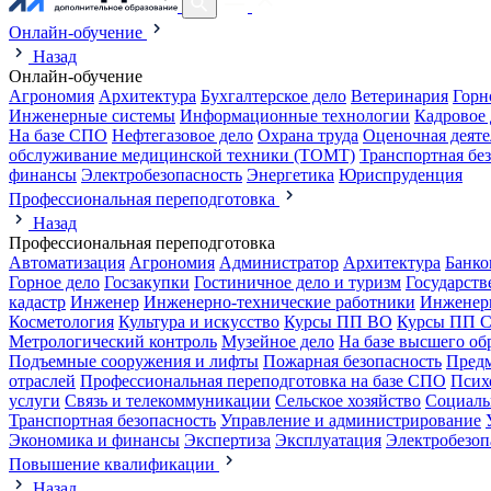
Онлайн-обучение
Назад
Онлайн-обучение
Агрономия
Архитектура
Бухгалтерское дело
Ветеринария
Горн
Инженерные системы
Информационные технологии
Кадровое 
На базе СПО
Нефтегазовое дело
Охрана труда
Оценочная деяте
обслуживание медицинской техники (ТОМТ)
Транспортная бе
финансы
Электробезопасность
Энергетика
Юриспруденция
Профессиональная переподготовка
Назад
Профессиональная переподготовка
Автоматизация
Агрономия
Администратор
Архитектура
Банко
Горное дело
Госзакупки
Гостиничное дело и туризм
Государств
кадастр
Инженер
Инженерно-технические работники
Инженер
Косметология
Культура и искусство
Курсы ПП ВО
Курсы ПП 
Метрологический контроль
Музейное дело
На базе высшего об
Подъемные сооружения и лифты
Пожарная безопасность
Предм
отраслей
Профессиональная переподготовка на базе СПО
Псих
услуги
Связь и телекоммуникации
Сельское хозяйство
Социаль
Транспортная безопасность
Управление и администрирование
Экономика и финансы
Экспертиза
Эксплуатация
Электробезоп
Повышение квалификации
Назад