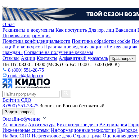
О нас
Реквизиты и документы
Как поступить
Для юр. лиц
Вакансии
Правовая информация
Политика конфиденциальности
Политика обработки cookie
Пол
акций и конкурсов
Правила проведения акции «Летняя акция»
граждан»
Согласие на получение рекламы
Отзывы
Акции
Контакты
Алфавитный указатель
Красноярск
Пн-Пт: 08:00 - 19:00 (МСК) Сб-Вс: 10:00 - 16:00 (МСК)
8 (800) 551-28-75
contact@kidpo.ru
Войти в СДО
8 (800) 551-28-75
Звонок по России бесплатный
Задать вопрос
Онлайн-обучение
Агрономия
Архитектура
Бухгалтерское дело
Ветеринария
Горн
Инженерные системы
Информационные технологии
Кадровое 
На базе СПО
Нефтегазовое дело
Охрана труда
Оценочная деяте