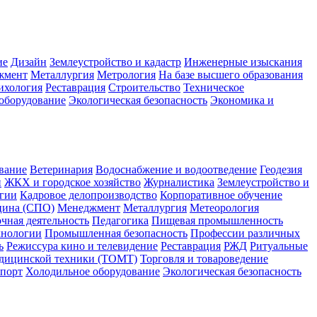
ие
Дизайн
Землеустройство и кадастр
Инженерные изыскания
жмент
Металлургия
Метрология
На базе высшего образования
ихология
Реставрация
Строительство
Техническое
оборудование
Экологическая безопасность
Экономика и
вание
Ветеринария
Водоснабжение и водоотведение
Геодезия
н
ЖКХ и городское хозяйство
Журналистика
Землеустройство и
гии
Кадровое делопроизводство
Корпоративное обучение
ина (СПО)
Менеджмент
Металлургия
Метеорология
чная деятельность
Педагогика
Пищевая промышленность
хнологии
Промышленная безопасность
Профессии различных
ь
Режиссура кино и телевидение
Реставрация
РЖД
Ритуальные
едицинской техники (ТОМТ)
Торговля и товароведение
спорт
Холодильное оборудование
Экологическая безопасность