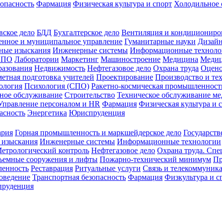
зопасность
Фармация
Физическая культура и спорт
Холодильное 
вское дело
БДД
Бухгалтерское дело
Вентиляция и кондициониро
енное и муниципальное управление
Гуманитарные науки
Дизай
ные изыскания
Инженерные системы
Информационные техноло
СПО
Лаборатории
Маркетинг
Машиностроение
Медицина
Медиц
разования
Недвижимость
Нефтегазовое дело
Охрана труда
Оцено
етная подготовка учителей
Проектирование
Производство и те
ология
Психология (СПО)
Ракетно-космическая промышленност
ное обслуживание
Строительство
Техническое обслуживание м
Управление персоналом и HR
Фармация
Физическая культура и 
асность
Энергетика
Юриспруденция
ария
Горная промышленность и маркшейдерское дело
Государств
 изыскания
Инженерные системы
Информационные технологии
етрологический контроль
Нефтегазовое дело
Охрана труда. Спе
ъемные сооружения и лифты
Пожарно-технический минимум
Пр
ленность
Реставрация
Ритуальные услуги
Связь и телекоммуник
роведение
Транспортная безопасность
Фармация
Физкультура и с
руденция