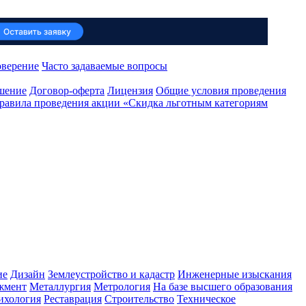
оверение
Часто задаваемые вопросы
ашение
Договор-оферта
Лицензия
Общие условия проведения
равила проведения акции «Скидка льготным категориям
ие
Дизайн
Землеустройство и кадастр
Инженерные изыскания
жмент
Металлургия
Метрология
На базе высшего образования
ихология
Реставрация
Строительство
Техническое