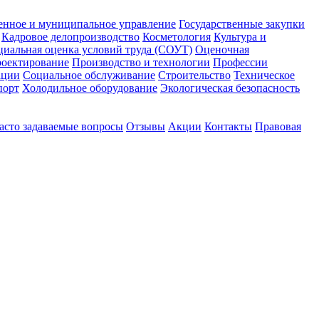
енное и муниципальное управление
Государственные закупки
Кадровое делопроизводство
Косметология
Культура и
циальная оценка условий труда (СОУТ)
Оценочная
оектирование
Производство и технологии
Профессии
ации
Социальное обслуживание
Строительство
Техническое
порт
Холодильное оборудование
Экологическая безопасность
асто задаваемые вопросы
Отзывы
Акции
Контакты
Правовая