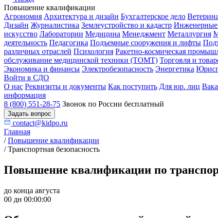
Повышение квалификации
Агрономия
Архитектура и дизайн
Бухгалтерское дело
Ветерин
Дизайн
Журналистика
Землеустройство и кадастр
Инженерные
искусство
Лаборатории
Медицина
Менеджмент
Металлургия
М
деятельность
Педагогика
Подъемные сооружения и лифты
Под
различных отраслей
Психология
Ракетно-космическая промыш
обслуживание медицинской техники (ТОМТ)
Торговля и това
Экономика и финансы
Электробезопасность
Энергетика
Юрисп
Войти в СДО
О нас
Реквизиты и документы
Как поступить
Для юр. лиц
Вак
информация
8 (800) 551-28-75
Звонок по России бесплатный
Задать вопрос
contact@kidpo.ru
Главная
/
Повышение квалификации
/
Транспортная безопасность
Повышение квалификации по транспорт
до конца августа
00 дн 00:00:00