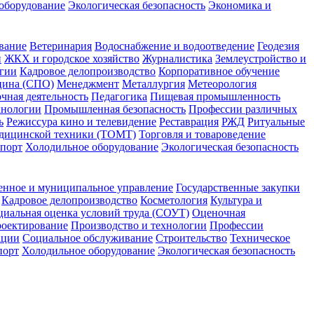
оборудование
Экологическая безопасность
Экономика и
вание
Ветеринария
Водоснабжение и водоотведение
Геодезия
н
ЖКХ и городское хозяйство
Журналистика
Землеустройство и
гии
Кадровое делопроизводство
Корпоративное обучение
ина (СПО)
Менеджмент
Металлургия
Метеорология
чная деятельность
Педагогика
Пищевая промышленность
хнологии
Промышленная безопасность
Профессии различных
ь
Режиссура кино и телевидение
Реставрация
РЖД
Ритуальные
едицинской техники (ТОМТ)
Торговля и товароведение
спорт
Холодильное оборудование
Экологическая безопасность
енное и муниципальное управление
Государственные закупки
Кадровое делопроизводство
Косметология
Культура и
циальная оценка условий труда (СОУТ)
Оценочная
оектирование
Производство и технологии
Профессии
ации
Социальное обслуживание
Строительство
Техническое
порт
Холодильное оборудование
Экологическая безопасность