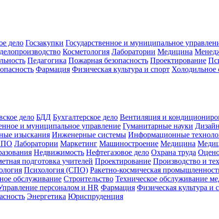
ое дело
Госзакупки
Государственное и муниципальное управлен
делопроизводство
Косметология
Лаборатории
Медицина
Менед
льность
Педагогика
Пожарная безопасность
Проектирование
Пс
зопасность
Фармация
Физическая культура и спорт
Холодильное 
вское дело
БДД
Бухгалтерское дело
Вентиляция и кондициониро
енное и муниципальное управление
Гуманитарные науки
Дизай
ные изыскания
Инженерные системы
Информационные техноло
СПО
Лаборатории
Маркетинг
Машиностроение
Медицина
Медиц
разования
Недвижимость
Нефтегазовое дело
Охрана труда
Оцено
етная подготовка учителей
Проектирование
Производство и те
ология
Психология (СПО)
Ракетно-космическая промышленност
ное обслуживание
Строительство
Техническое обслуживание м
Управление персоналом и HR
Фармация
Физическая культура и 
асность
Энергетика
Юриспруденция