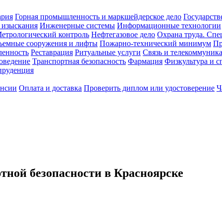
ария
Горная промышленность и маркшейдерское дело
Государств
 изыскания
Инженерные системы
Информационные технологии
етрологический контроль
Нефтегазовое дело
Охрана труда. Спе
ъемные сооружения и лифты
Пожарно-технический минимум
Пр
ленность
Реставрация
Ритуальные услуги
Связь и телекоммуник
роведение
Транспортная безопасность
Фармация
Физкультура и с
руденция
ансии
Оплата и доставка
Проверить диплом или удостоверение
Ч
ной безопасности в Красноярске