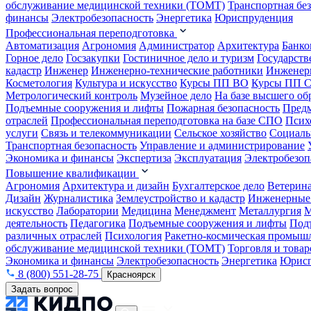
обслуживание медицинской техники (ТОМТ)
Транспортная бе
финансы
Электробезопасность
Энергетика
Юриспруденция
Профессиональная переподготовка
Автоматизация
Агрономия
Администратор
Архитектура
Банко
Горное дело
Госзакупки
Гостиничное дело и туризм
Государств
кадастр
Инженер
Инженерно-технические работники
Инженер
Косметология
Культура и искусство
Курсы ПП ВО
Курсы ПП 
Метрологический контроль
Музейное дело
На базе высшего об
Подъемные сооружения и лифты
Пожарная безопасность
Предм
отраслей
Профессиональная переподготовка на базе СПО
Псих
услуги
Связь и телекоммуникации
Сельское хозяйство
Социаль
Транспортная безопасность
Управление и администрирование
Экономика и финансы
Экспертиза
Эксплуатация
Электробезоп
Повышение квалификации
Агрономия
Архитектура и дизайн
Бухгалтерское дело
Ветерин
Дизайн
Журналистика
Землеустройство и кадастр
Инженерные
искусство
Лаборатории
Медицина
Менеджмент
Металлургия
М
деятельность
Педагогика
Подъемные сооружения и лифты
Под
различных отраслей
Психология
Ракетно-космическая промыш
обслуживание медицинской техники (ТОМТ)
Торговля и това
Экономика и финансы
Электробезопасность
Энергетика
Юрисп
8 (800) 551-28-75
Красноярск
Задать вопрос