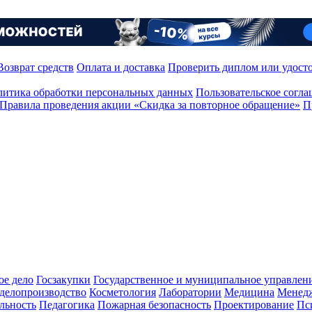
Возврат средств
Оплата и доставка
Проверить диплом или удост
итика обработки персональных данных
Пользовательское согл
Правила проведения акции «Скидка за повторное обращение»
П
ое дело
Госзакупки
Государственное и муниципальное управлен
делопроизводство
Косметология
Лаборатории
Медицина
Менед
льность
Педагогика
Пожарная безопасность
Проектирование
Пс