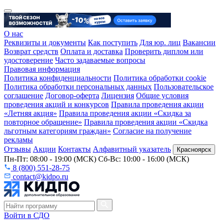
О нас
Реквизиты и документы
Как поступить
Для юр. лиц
Вакансии
Возврат средств
Оплата и доставка
Проверить диплом или
удостоверение
Часто задаваемые вопросы
Правовая информация
Политика конфиденциальности
Политика обработки cookie
Политика обработки персональных данных
Пользовательское
соглашение
Договор-оферта
Лицензия
Общие условия
проведения акций и конкурсов
Правила проведения акции
«Летняя акция»
Правила проведения акции «Скидка за
повторное обращение»
Правила проведения акции «Скидка
льготным категориям граждан»
Согласие на получение
рекламы
Отзывы
Акции
Контакты
Алфавитный указатель
Красноярск
Пн-Пт: 08:00 - 19:00 (МСК) Сб-Вс: 10:00 - 16:00 (МСК)
8 (800) 551-28-75
contact@kidpo.ru
Войти в СДО