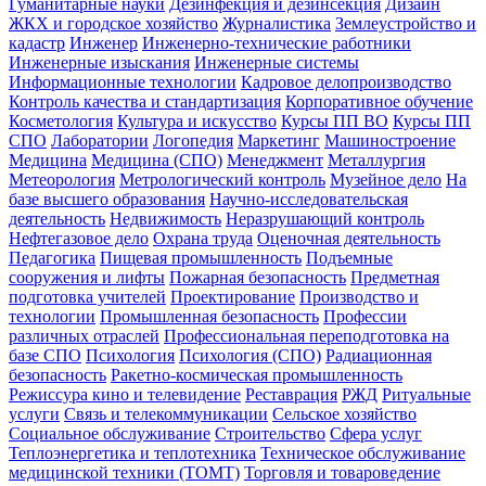
Гуманитарные науки
Дезинфекция и дезинсекция
Дизайн
ЖКХ и городское хозяйство
Журналистика
Землеустройство и
кадастр
Инженер
Инженерно-технические работники
Инженерные изыскания
Инженерные системы
Информационные технологии
Кадровое делопроизводство
Контроль качества и стандартизация
Корпоративное обучение
Косметология
Культура и искусство
Курсы ПП ВО
Курсы ПП
СПО
Лаборатории
Логопедия
Маркетинг
Машиностроение
Медицина
Медицина (СПО)
Менеджмент
Металлургия
Метеорология
Метрологический контроль
Музейное дело
На
базе высшего образования
Научно-исследовательская
деятельность
Недвижимость
Неразрушающий контроль
Нефтегазовое дело
Охрана труда
Оценочная деятельность
Педагогика
Пищевая промышленность
Подъемные
сооружения и лифты
Пожарная безопасность
Предметная
подготовка учителей
Проектирование
Производство и
технологии
Промышленная безопасность
Профессии
различных отраслей
Профессиональная переподготовка на
базе СПО
Психология
Психология (СПО)
Радиационная
безопасность
Ракетно-космическая промышленность
Режиссура кино и телевидение
Реставрация
РЖД
Ритуальные
услуги
Связь и телекоммуникации
Сельское хозяйство
Социальное обслуживание
Строительство
Сфера услуг
Теплоэнергетика и теплотехника
Техническое обслуживание
медицинской техники (ТОМТ)
Торговля и товароведение