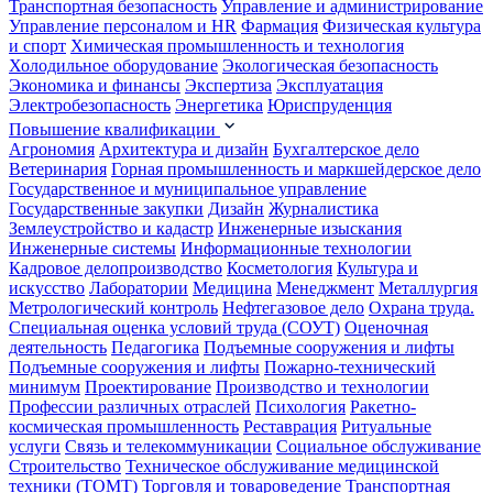
Транспортная безопасность
Управление и администрирование
Управление персоналом и HR
Фармация
Физическая культура
и спорт
Химическая промышленность и технология
Холодильное оборудование
Экологическая безопасность
Экономика и финансы
Экспертиза
Эксплуатация
Электробезопасность
Энергетика
Юриспруденция
Повышение квалификации
Агрономия
Архитектура и дизайн
Бухгалтерское дело
Ветеринария
Горная промышленность и маркшейдерское дело
Государственное и муниципальное управление
Государственные закупки
Дизайн
Журналистика
Землеустройство и кадастр
Инженерные изыскания
Инженерные системы
Информационные технологии
Кадровое делопроизводство
Косметология
Культура и
искусство
Лаборатории
Медицина
Менеджмент
Металлургия
Метрологический контроль
Нефтегазовое дело
Охрана труда.
Специальная оценка условий труда (СОУТ)
Оценочная
деятельность
Педагогика
Подъемные сооружения и лифты
Подъемные сооружения и лифты
Пожарно-технический
минимум
Проектирование
Производство и технологии
Профессии различных отраслей
Психология
Ракетно-
космическая промышленность
Реставрация
Ритуальные
услуги
Связь и телекоммуникации
Социальное обслуживание
Строительство
Техническое обслуживание медицинской
техники (ТОМТ)
Торговля и товароведение
Транспортная