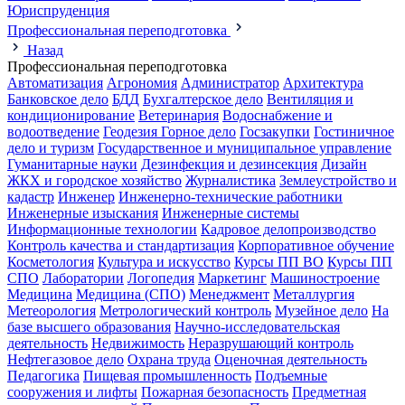
Юриспруденция
Профессиональная переподготовка
Назад
Профессиональная переподготовка
Автоматизация
Агрономия
Администратор
Архитектура
Банковское дело
БДД
Бухгалтерское дело
Вентиляция и
кондиционирование
Ветеринария
Водоснабжение и
водоотведение
Геодезия
Горное дело
Госзакупки
Гостиничное
дело и туризм
Государственное и муниципальное управление
Гуманитарные науки
Дезинфекция и дезинсекция
Дизайн
ЖКХ и городское хозяйство
Журналистика
Землеустройство и
кадастр
Инженер
Инженерно-технические работники
Инженерные изыскания
Инженерные системы
Информационные технологии
Кадровое делопроизводство
Контроль качества и стандартизация
Корпоративное обучение
Косметология
Культура и искусство
Курсы ПП ВО
Курсы ПП
СПО
Лаборатории
Логопедия
Маркетинг
Машиностроение
Медицина
Медицина (СПО)
Менеджмент
Металлургия
Метеорология
Метрологический контроль
Музейное дело
На
базе высшего образования
Научно-исследовательская
деятельность
Недвижимость
Неразрушающий контроль
Нефтегазовое дело
Охрана труда
Оценочная деятельность
Педагогика
Пищевая промышленность
Подъемные
сооружения и лифты
Пожарная безопасность
Предметная