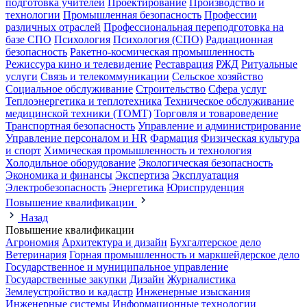
подготовка учителей
Проектирование
Производство и
технологии
Промышленная безопасность
Профессии
различных отраслей
Профессиональная переподготовка на
базе СПО
Психология
Психология (СПО)
Радиационная
безопасность
Ракетно-космическая промышленность
Режиссура кино и телевидение
Реставрация
РЖД
Ритуальные
услуги
Связь и телекоммуникации
Сельское хозяйство
Социальное обслуживание
Строительство
Сфера услуг
Теплоэнергетика и теплотехника
Техническое обслуживание
медицинской техники (ТОМТ)
Торговля и товароведение
Транспортная безопасность
Управление и администрирование
Управление персоналом и HR
Фармация
Физическая культура
и спорт
Химическая промышленность и технология
Холодильное оборудование
Экологическая безопасность
Экономика и финансы
Экспертиза
Эксплуатация
Электробезопасность
Энергетика
Юриспруденция
Повышение квалификации
Назад
Повышение квалификации
Агрономия
Архитектура и дизайн
Бухгалтерское дело
Ветеринария
Горная промышленность и маркшейдерское дело
Государственное и муниципальное управление
Государственные закупки
Дизайн
Журналистика
Землеустройство и кадастр
Инженерные изыскания
Инженерные системы
Информационные технологии