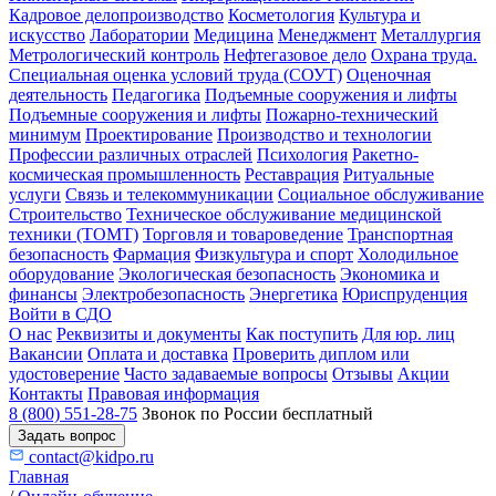
Кадровое делопроизводство
Косметология
Культура и
искусство
Лаборатории
Медицина
Менеджмент
Металлургия
Метрологический контроль
Нефтегазовое дело
Охрана труда.
Специальная оценка условий труда (СОУТ)
Оценочная
деятельность
Педагогика
Подъемные сооружения и лифты
Подъемные сооружения и лифты
Пожарно-технический
минимум
Проектирование
Производство и технологии
Профессии различных отраслей
Психология
Ракетно-
космическая промышленность
Реставрация
Ритуальные
услуги
Связь и телекоммуникации
Социальное обслуживание
Строительство
Техническое обслуживание медицинской
техники (ТОМТ)
Торговля и товароведение
Транспортная
безопасность
Фармация
Физкультура и спорт
Холодильное
оборудование
Экологическая безопасность
Экономика и
финансы
Электробезопасность
Энергетика
Юриспруденция
Войти в СДО
О нас
Реквизиты и документы
Как поступить
Для юр. лиц
Вакансии
Оплата и доставка
Проверить диплом или
удостоверение
Часто задаваемые вопросы
Отзывы
Акции
Контакты
Правовая информация
8 (800) 551-28-75
Звонок по России бесплатный
Задать вопрос
contact@kidpo.ru
Главная