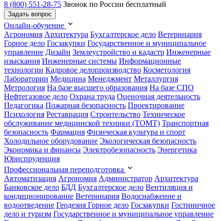
8 (800) 551-28-75
Звонок по России бесплатный
Задать вопрос
Онлайн-обучение
Агрономия
Архитектура
Бухгалтерское дело
Ветеринария
Горное дело
Госзакупки
Государственное и муниципальное
управление
Дизайн
Землеустройство и кадастр
Инженерные
изыскания
Инженерные системы
Информационные
технологии
Кадровое делопроизводство
Косметология
Лаборатории
Медицина
Менеджмент
Металлургия
Метрология
На базе высшего образования
На базе СПО
Нефтегазовое дело
Охрана труда
Оценочная деятельность
Педагогика
Пожарная безопасность
Проектирование
Психология
Реставрация
Строительство
Техническое
обслуживание медицинской техники (ТОМТ)
Транспортная
безопасность
Фармация
Физическая культура и спорт
Холодильное оборудование
Экологическая безопасность
Экономика и финансы
Электробезопасность
Энергетика
Юриспруденция
Профессиональная переподготовка
Автоматизация
Агрономия
Администратор
Архитектура
Банковское дело
БДД
Бухгалтерское дело
Вентиляция и
кондиционирование
Ветеринария
Водоснабжение и
водоотведение
Геодезия
Горное дело
Госзакупки
Гостиничное
дело и туризм
Государственное и муниципальное управление