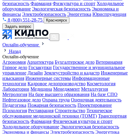
безопасность
Фармация
Физкультура и спорт
Холодильное
оборудование
Экологическая безопасность
Экономика и
финансы
Электробезопасность
Энергетика
Юриспруденция
8 (800) 551-28-75
Красноярск
Задать вопрос
Онлайн-обучение
Назад
Онлайн-обучение
Агрономия
Архитектура
Бухгалтерское дело
Ветеринария
Горное дело
Госзакупки
Государственное и муниципальное
управление
Дизайн
Землеустройство и кадастр
Инженерные
изыскания
Инженерные системы
Информационные
технологии
Кадровое делопроизводство
Косметология
Лаборатории
Медицина
Менеджмент
Металлургия
Метрология
На базе высшего образования
На базе СПО
Нефтегазовое дело
Охрана труда
Оценочная деятельность
Педагогика
Пожарная безопасность
Проектирование
Психология
Реставрация
Строительство
Техническое
обслуживание медицинской техники (ТОМТ)
Транспортная
безопасность
Фармация
Физическая культура и спорт
Холодильное оборудование
Экологическая безопасность
Экономика и финансы
Электробезопасность
Энергетика