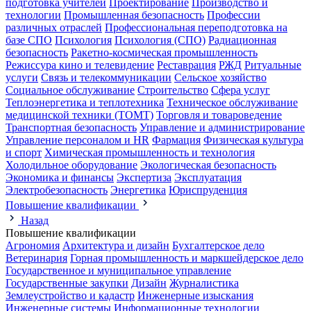
подготовка учителей
Проектирование
Производство и
технологии
Промышленная безопасность
Профессии
различных отраслей
Профессиональная переподготовка на
базе СПО
Психология
Психология (СПО)
Радиационная
безопасность
Ракетно-космическая промышленность
Режиссура кино и телевидение
Реставрация
РЖД
Ритуальные
услуги
Связь и телекоммуникации
Сельское хозяйство
Социальное обслуживание
Строительство
Сфера услуг
Теплоэнергетика и теплотехника
Техническое обслуживание
медицинской техники (ТОМТ)
Торговля и товароведение
Транспортная безопасность
Управление и администрирование
Управление персоналом и HR
Фармация
Физическая культура
и спорт
Химическая промышленность и технология
Холодильное оборудование
Экологическая безопасность
Экономика и финансы
Экспертиза
Эксплуатация
Электробезопасность
Энергетика
Юриспруденция
Повышение квалификации
Назад
Повышение квалификации
Агрономия
Архитектура и дизайн
Бухгалтерское дело
Ветеринария
Горная промышленность и маркшейдерское дело
Государственное и муниципальное управление
Государственные закупки
Дизайн
Журналистика
Землеустройство и кадастр
Инженерные изыскания
Инженерные системы
Информационные технологии