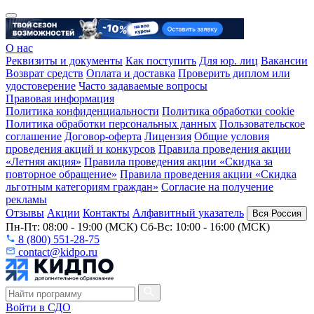
О нас
Реквизиты и документы
Как поступить
Для юр. лиц
Вакансии
Возврат средств
Оплата и доставка
Проверить диплом или
удостоверение
Часто задаваемые вопросы
Правовая информация
Политика конфиденциальности
Политика обработки cookie
Политика обработки персональных данных
Пользовательское
соглашение
Договор-оферта
Лицензия
Общие условия
проведения акций и конкурсов
Правила проведения акции
«Летняя акция»
Правила проведения акции «Скидка за
повторное обращение»
Правила проведения акции «Скидка
льготным категориям граждан»
Согласие на получение
рекламы
Отзывы
Акции
Контакты
Алфавитный указатель
Вся Россия
Пн-Пт: 08:00 - 19:00 (МСК) Сб-Вс: 10:00 - 16:00 (МСК)
8 (800) 551-28-75
contact@kidpo.ru
Войти в СДО