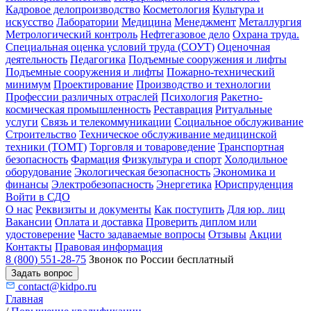
Кадровое делопроизводство
Косметология
Культура и
искусство
Лаборатории
Медицина
Менеджмент
Металлургия
Метрологический контроль
Нефтегазовое дело
Охрана труда.
Специальная оценка условий труда (СОУТ)
Оценочная
деятельность
Педагогика
Подъемные сооружения и лифты
Подъемные сооружения и лифты
Пожарно-технический
минимум
Проектирование
Производство и технологии
Профессии различных отраслей
Психология
Ракетно-
космическая промышленность
Реставрация
Ритуальные
услуги
Связь и телекоммуникации
Социальное обслуживание
Строительство
Техническое обслуживание медицинской
техники (ТОМТ)
Торговля и товароведение
Транспортная
безопасность
Фармация
Физкультура и спорт
Холодильное
оборудование
Экологическая безопасность
Экономика и
финансы
Электробезопасность
Энергетика
Юриспруденция
Войти в СДО
О нас
Реквизиты и документы
Как поступить
Для юр. лиц
Вакансии
Оплата и доставка
Проверить диплом или
удостоверение
Часто задаваемые вопросы
Отзывы
Акции
Контакты
Правовая информация
8 (800) 551-28-75
Звонок по России бесплатный
Задать вопрос
contact@kidpo.ru
Главная