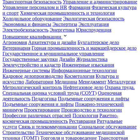
Транспортная безопасность
Управление и администрирование
Управление персоналом и HR
Фармация
Физическая культура
и спорт
Химическая промышленность и технология
Холодильное оборудование
Экологическая безопасность
Экономика и финансы
Экспертиза
Эксплуатация
Электробезопасность
Энергетика
Юриспруденция
Повышение квалификации
Агрономия
Архитектура и дизайн
Бухгалтерское дело
Ветеринария
Горная промышленность и маркшейдерское дело
Государственное и муниципальное управление
Государственные закупки
Дизайн
Журналистика
Землеустройство и кадастр
Инженерные изыскания
Инженерные системы
Информационные технологии
Кадровое делопроизводство
Косметология
Культура и
искусство
Лаборатории
Медицина
Менеджмент
Металлургия
Метрологический контроль
Нефтегазовое дело
Охрана труда.
Специальная оценка условий труда (СОУТ)
Оценочная
деятельность
Педагогика
Подъемные сооружения и лифты
Подъемные сооружения и лифты
Пожарно-технический
минимум
Проектирование
Производство и технологии
Профессии различных отраслей
Психология
Ракетно-
космическая промышленность
Реставрация
Ритуальные
услуги
Связь и телекоммуникации
Социальное обслуживание
Строительство
Техническое обслуживание медицинской
техники (ТОМТ)
Торговля и товароведение
Транспортная