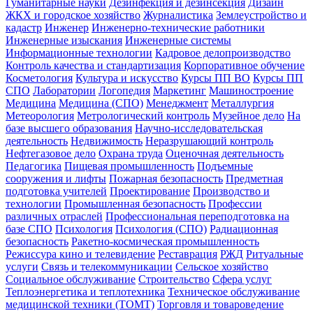
Гуманитарные науки
Дезинфекция и дезинсекция
Дизайн
ЖКХ и городское хозяйство
Журналистика
Землеустройство и
кадастр
Инженер
Инженерно-технические работники
Инженерные изыскания
Инженерные системы
Информационные технологии
Кадровое делопроизводство
Контроль качества и стандартизация
Корпоративное обучение
Косметология
Культура и искусство
Курсы ПП ВО
Курсы ПП
СПО
Лаборатории
Логопедия
Маркетинг
Машиностроение
Медицина
Медицина (СПО)
Менеджмент
Металлургия
Метеорология
Метрологический контроль
Музейное дело
На
базе высшего образования
Научно-исследовательская
деятельность
Недвижимость
Неразрушающий контроль
Нефтегазовое дело
Охрана труда
Оценочная деятельность
Педагогика
Пищевая промышленность
Подъемные
сооружения и лифты
Пожарная безопасность
Предметная
подготовка учителей
Проектирование
Производство и
технологии
Промышленная безопасность
Профессии
различных отраслей
Профессиональная переподготовка на
базе СПО
Психология
Психология (СПО)
Радиационная
безопасность
Ракетно-космическая промышленность
Режиссура кино и телевидение
Реставрация
РЖД
Ритуальные
услуги
Связь и телекоммуникации
Сельское хозяйство
Социальное обслуживание
Строительство
Сфера услуг
Теплоэнергетика и теплотехника
Техническое обслуживание
медицинской техники (ТОМТ)
Торговля и товароведение