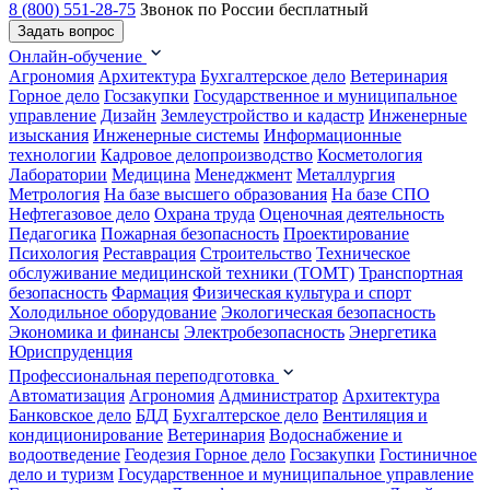
8 (800) 551-28-75
Звонок по России бесплатный
Задать вопрос
Онлайн-обучение
Агрономия
Архитектура
Бухгалтерское дело
Ветеринария
Горное дело
Госзакупки
Государственное и муниципальное
управление
Дизайн
Землеустройство и кадастр
Инженерные
изыскания
Инженерные системы
Информационные
технологии
Кадровое делопроизводство
Косметология
Лаборатории
Медицина
Менеджмент
Металлургия
Метрология
На базе высшего образования
На базе СПО
Нефтегазовое дело
Охрана труда
Оценочная деятельность
Педагогика
Пожарная безопасность
Проектирование
Психология
Реставрация
Строительство
Техническое
обслуживание медицинской техники (ТОМТ)
Транспортная
безопасность
Фармация
Физическая культура и спорт
Холодильное оборудование
Экологическая безопасность
Экономика и финансы
Электробезопасность
Энергетика
Юриспруденция
Профессиональная переподготовка
Автоматизация
Агрономия
Администратор
Архитектура
Банковское дело
БДД
Бухгалтерское дело
Вентиляция и
кондиционирование
Ветеринария
Водоснабжение и
водоотведение
Геодезия
Горное дело
Госзакупки
Гостиничное
дело и туризм
Государственное и муниципальное управление