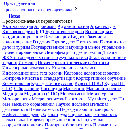
Юриспруденция
Профессиональная переподготовка
Назад
Профессиональная переподготовка
Автоматизация
Агрономия
Администратор
Архитектура
Банковское дело
БДД
Бухгалтерское дело
Вентиляция и
кондиционирование
Ветеринария
Водоснабжение и
водоотведение
Геодезия
Горное дело
Госзакупки
Гостиничное
дело и туризм
Государственное и муниципальное управление
Гуманитарные науки
Дезинфекция и дезинсекция
Дизайн
ЖКХ и городское хозяйство
Журналистика
Землеустройство и
кадастр
Инженер
Инженерно-технические работники
Инженерные изыскания
Инженерные системы
Информационные технологии
Кадровое делопроизводство
Контроль качества и стандартизация
Корпоративное обучение
Косметология
Культура и искусство
Курсы ПП ВО
Курсы ПП
СПО
Лаборатории
Логопедия
Маркетинг
Машиностроение
Медицина
Медицина (СПО)
Менеджмент
Металлургия
Метеорология
Метрологический контроль
Музейное дело
На
базе высшего образования
Научно-исследовательская
деятельность
Недвижимость
Неразрушающий контроль
Нефтегазовое дело
Охрана труда
Оценочная деятельность
Педагогика
Пищевая промышленность
Подъемные
сооружения и лифты
Пожарная безопасность
Предметная