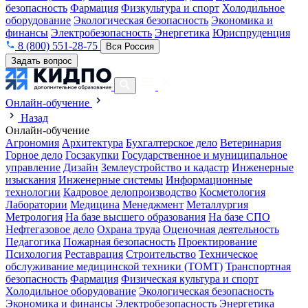
безопасность
Фармация
Физкультура и спорт
Холодильное
оборудование
Экологическая безопасность
Экономика и
финансы
Электробезопасность
Энергетика
Юриспруденция
8 (800) 551-28-75
Вся Россия
Задать вопрос
Онлайн-обучение
Назад
Онлайн-обучение
Агрономия
Архитектура
Бухгалтерское дело
Ветеринария
Горное дело
Госзакупки
Государственное и муниципальное
управление
Дизайн
Землеустройство и кадастр
Инженерные
изыскания
Инженерные системы
Информационные
технологии
Кадровое делопроизводство
Косметология
Лаборатории
Медицина
Менеджмент
Металлургия
Метрология
На базе высшего образования
На базе СПО
Нефтегазовое дело
Охрана труда
Оценочная деятельность
Педагогика
Пожарная безопасность
Проектирование
Психология
Реставрация
Строительство
Техническое
обслуживание медицинской техники (ТОМТ)
Транспортная
безопасность
Фармация
Физическая культура и спорт
Холодильное оборудование
Экологическая безопасность
Экономика и финансы
Электробезопасность
Энергетика