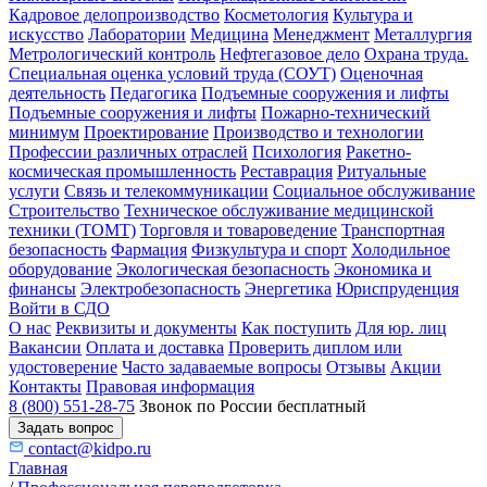
Кадровое делопроизводство
Косметология
Культура и
искусство
Лаборатории
Медицина
Менеджмент
Металлургия
Метрологический контроль
Нефтегазовое дело
Охрана труда.
Специальная оценка условий труда (СОУТ)
Оценочная
деятельность
Педагогика
Подъемные сооружения и лифты
Подъемные сооружения и лифты
Пожарно-технический
минимум
Проектирование
Производство и технологии
Профессии различных отраслей
Психология
Ракетно-
космическая промышленность
Реставрация
Ритуальные
услуги
Связь и телекоммуникации
Социальное обслуживание
Строительство
Техническое обслуживание медицинской
техники (ТОМТ)
Торговля и товароведение
Транспортная
безопасность
Фармация
Физкультура и спорт
Холодильное
оборудование
Экологическая безопасность
Экономика и
финансы
Электробезопасность
Энергетика
Юриспруденция
Войти в СДО
О нас
Реквизиты и документы
Как поступить
Для юр. лиц
Вакансии
Оплата и доставка
Проверить диплом или
удостоверение
Часто задаваемые вопросы
Отзывы
Акции
Контакты
Правовая информация
8 (800) 551-28-75
Звонок по России бесплатный
Задать вопрос
contact@kidpo.ru
Главная