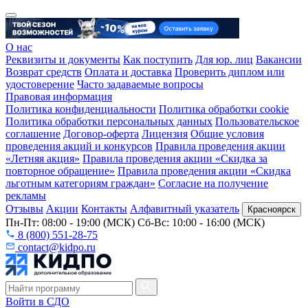
О нас
Реквизиты и документы
Как поступить
Для юр. лиц
Вакансии
Возврат средств
Оплата и доставка
Проверить диплом или
удостоверение
Часто задаваемые вопросы
Правовая информация
Политика конфиденциальности
Политика обработки cookie
Политика обработки персональных данных
Пользовательское
соглашение
Договор-оферта
Лицензия
Общие условия
проведения акций и конкурсов
Правила проведения акции
«Летняя акция»
Правила проведения акции «Скидка за
повторное обращение»
Правила проведения акции «Скидка
льготным категориям граждан»
Согласие на получение
рекламы
Отзывы
Акции
Контакты
Алфавитный указатель
Красноярск
Пн-Пт: 08:00 - 19:00 (МСК) Сб-Вс: 10:00 - 16:00 (МСК)
8 (800) 551-28-75
contact@kidpo.ru
Войти в СДО