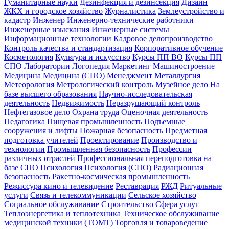
Гуманитарные науки
Дезинфекция и дезинсекция
Дизайн
ЖКХ и городское хозяйство
Журналистика
Землеустройство и
кадастр
Инженер
Инженерно-технические работники
Инженерные изыскания
Инженерные системы
Информационные технологии
Кадровое делопроизводство
Контроль качества и стандартизация
Корпоративное обучение
Косметология
Культура и искусство
Курсы ПП ВО
Курсы ПП
СПО
Лаборатории
Логопедия
Маркетинг
Машиностроение
Медицина
Медицина (СПО)
Менеджмент
Металлургия
Метеорология
Метрологический контроль
Музейное дело
На
базе высшего образования
Научно-исследовательская
деятельность
Недвижимость
Неразрушающий контроль
Нефтегазовое дело
Охрана труда
Оценочная деятельность
Педагогика
Пищевая промышленность
Подъемные
сооружения и лифты
Пожарная безопасность
Предметная
подготовка учителей
Проектирование
Производство и
технологии
Промышленная безопасность
Профессии
различных отраслей
Профессиональная переподготовка на
базе СПО
Психология
Психология (СПО)
Радиационная
безопасность
Ракетно-космическая промышленность
Режиссура кино и телевидение
Реставрация
РЖД
Ритуальные
услуги
Связь и телекоммуникации
Сельское хозяйство
Социальное обслуживание
Строительство
Сфера услуг
Теплоэнергетика и теплотехника
Техническое обслуживание
медицинской техники (ТОМТ)
Торговля и товароведение