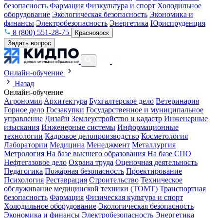
безопасность
Фармация
Физкультура и спорт
Холодильное
оборудование
Экологическая безопасность
Экономика и
финансы
Электробезопасность
Энергетика
Юриспруденция
8 (800) 551-28-75
Красноярск
Задать вопрос
Онлайн-обучение
Назад
Онлайн-обучение
Агрономия
Архитектура
Бухгалтерское дело
Ветеринария
Горное дело
Госзакупки
Государственное и муниципальное
управление
Дизайн
Землеустройство и кадастр
Инженерные
изыскания
Инженерные системы
Информационные
технологии
Кадровое делопроизводство
Косметология
Лаборатории
Медицина
Менеджмент
Металлургия
Метрология
На базе высшего образования
На базе СПО
Нефтегазовое дело
Охрана труда
Оценочная деятельность
Педагогика
Пожарная безопасность
Проектирование
Психология
Реставрация
Строительство
Техническое
обслуживание медицинской техники (ТОМТ)
Транспортная
безопасность
Фармация
Физическая культура и спорт
Холодильное оборудование
Экологическая безопасность
Экономика и финансы
Электробезопасность
Энергетика