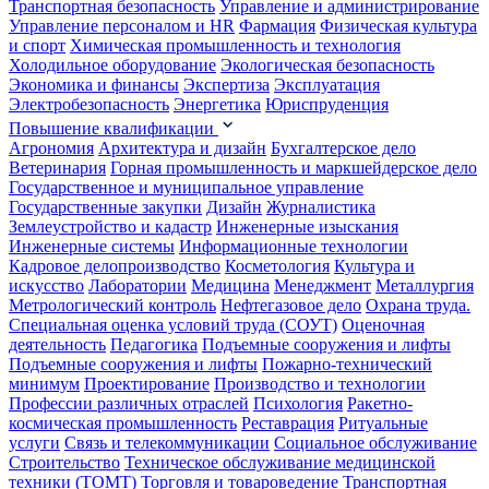
Транспортная безопасность
Управление и администрирование
Управление персоналом и HR
Фармация
Физическая культура
и спорт
Химическая промышленность и технология
Холодильное оборудование
Экологическая безопасность
Экономика и финансы
Экспертиза
Эксплуатация
Электробезопасность
Энергетика
Юриспруденция
Повышение квалификации
Агрономия
Архитектура и дизайн
Бухгалтерское дело
Ветеринария
Горная промышленность и маркшейдерское дело
Государственное и муниципальное управление
Государственные закупки
Дизайн
Журналистика
Землеустройство и кадастр
Инженерные изыскания
Инженерные системы
Информационные технологии
Кадровое делопроизводство
Косметология
Культура и
искусство
Лаборатории
Медицина
Менеджмент
Металлургия
Метрологический контроль
Нефтегазовое дело
Охрана труда.
Специальная оценка условий труда (СОУТ)
Оценочная
деятельность
Педагогика
Подъемные сооружения и лифты
Подъемные сооружения и лифты
Пожарно-технический
минимум
Проектирование
Производство и технологии
Профессии различных отраслей
Психология
Ракетно-
космическая промышленность
Реставрация
Ритуальные
услуги
Связь и телекоммуникации
Социальное обслуживание
Строительство
Техническое обслуживание медицинской
техники (ТОМТ)
Торговля и товароведение
Транспортная