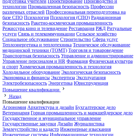
подготовка учителей
Проектирование
Производство и
технологии
Промышленная безопасность
Профессии
различных отраслей
Профессиональная переподготовка на
базе СПО
Психология
Психология (СПО)
Радиационная
безопасность
Ракетно-космическая промышленность
Режиссура кино и телевидение
Реставрация
РЖД
Ритуальные
услуги
Связь и телекоммуникации
Сельское хозяйство
Социальное обслуживание
Строительство
Сфера услуг
Теплоэнергетика и теплотехника
Техническое обслуживание
медицинской техники (ТОМТ)
Торговля и товароведение
Транспортная безопасность
Управление и администрирование
Управление персоналом и HR
Фармация
Физическая культура
и спорт
Химическая промышленность и технология
Холодильное оборудование
Экологическая безопасность
Экономика и финансы
Экспертиза
Эксплуатация
Электробезопасность
Энергетика
Юриспруденция
Повышение квалификации
Назад
Повышение квалификации
Агрономия
Архитектура и дизайн
Бухгалтерское дело
Ветеринария
Горная промышленность и маркшейдерское дело
Государственное и муниципальное управление
Государственные закупки
Дизайн
Журналистика
Землеустройство и кадастр
Инженерные изыскания
Инженерные системы
Информационные технологии