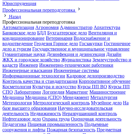
Юриспруденция
Профессиональная переподготовка
Назад
Профессиональная переподготовка
Автоматизация
Агрономия
Администратор
Архитектура
Банковское дело
БДД
Бухгалтерское дело
Вентиляция и
кондиционирование
Ветеринария
Водоснабжение и
водоотведение
Геодезия
Горное дело
Госзакупки
Гостиничное
дело и туризм
Государственное и муниципальное управление
Гуманитарные науки
Дезинфекция и дезинсекция
Дизайн
ЖКХ и городское хозяйство
Журналистика
Землеустройство и
кадастр
Инженер
Инженерно-технические работники
Инженерные изыскания
Инженерные системы
Информационные технологии
Кадровое делопроизводство
Контроль качества и стандартизация
Корпоративное обучение
Косметология
Культура и искусство
Курсы ПП ВО
Курсы ПП
СПО
Лаборатории
Логопедия
Маркетинг
Машиностроение
Медицина
Медицина (СПО)
Менеджмент
Металлургия
Метеорология
Метрологический контроль
Музейное дело
На
базе высшего образования
Научно-исследовательская
деятельность
Недвижимость
Неразрушающий контроль
Нефтегазовое дело
Охрана труда
Оценочная деятельность
Педагогика
Пищевая промышленность
Подъемные
сооружения и лифты
Пожарная безопасность
Предметная