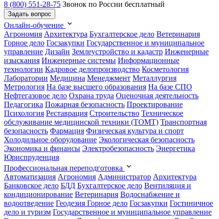
8 (800) 551-28-75
Звонок по России бесплатный
Задать вопрос
Онлайн-обучение
Агрономия
Архитектура
Бухгалтерское дело
Ветеринария
Горное дело
Госзакупки
Государственное и муниципальное
управление
Дизайн
Землеустройство и кадастр
Инженерные
изыскания
Инженерные системы
Информационные
технологии
Кадровое делопроизводство
Косметология
Лаборатории
Медицина
Менеджмент
Металлургия
Метрология
На базе высшего образования
На базе СПО
Нефтегазовое дело
Охрана труда
Оценочная деятельность
Педагогика
Пожарная безопасность
Проектирование
Психология
Реставрация
Строительство
Техническое
обслуживание медицинской техники (ТОМТ)
Транспортная
безопасность
Фармация
Физическая культура и спорт
Холодильное оборудование
Экологическая безопасность
Экономика и финансы
Электробезопасность
Энергетика
Юриспруденция
Профессиональная переподготовка
Автоматизация
Агрономия
Администратор
Архитектура
Банковское дело
БДД
Бухгалтерское дело
Вентиляция и
кондиционирование
Ветеринария
Водоснабжение и
водоотведение
Геодезия
Горное дело
Госзакупки
Гостиничное
дело и туризм
Государственное и муниципальное управление