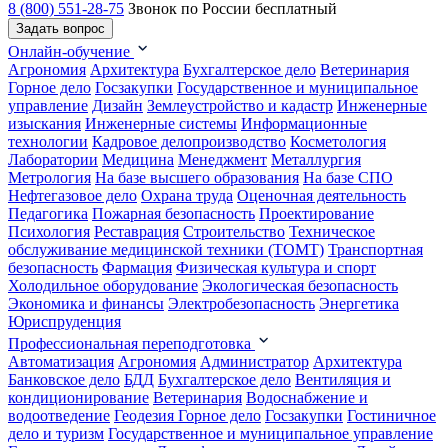
8 (800) 551-28-75
Звонок по России бесплатный
Задать вопрос
Онлайн-обучение
Агрономия
Архитектура
Бухгалтерское дело
Ветеринария
Горное дело
Госзакупки
Государственное и муниципальное
управление
Дизайн
Землеустройство и кадастр
Инженерные
изыскания
Инженерные системы
Информационные
технологии
Кадровое делопроизводство
Косметология
Лаборатории
Медицина
Менеджмент
Металлургия
Метрология
На базе высшего образования
На базе СПО
Нефтегазовое дело
Охрана труда
Оценочная деятельность
Педагогика
Пожарная безопасность
Проектирование
Психология
Реставрация
Строительство
Техническое
обслуживание медицинской техники (ТОМТ)
Транспортная
безопасность
Фармация
Физическая культура и спорт
Холодильное оборудование
Экологическая безопасность
Экономика и финансы
Электробезопасность
Энергетика
Юриспруденция
Профессиональная переподготовка
Автоматизация
Агрономия
Администратор
Архитектура
Банковское дело
БДД
Бухгалтерское дело
Вентиляция и
кондиционирование
Ветеринария
Водоснабжение и
водоотведение
Геодезия
Горное дело
Госзакупки
Гостиничное
дело и туризм
Государственное и муниципальное управление