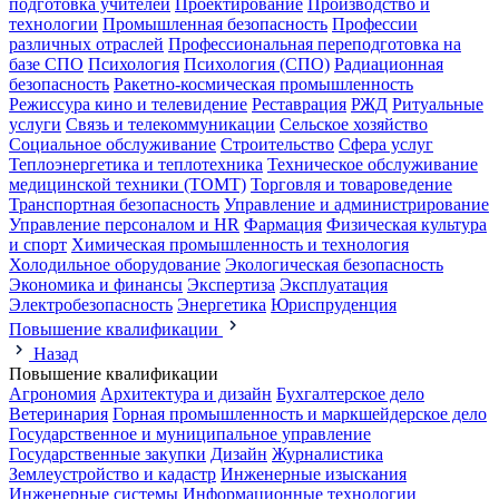
подготовка учителей
Проектирование
Производство и
технологии
Промышленная безопасность
Профессии
различных отраслей
Профессиональная переподготовка на
базе СПО
Психология
Психология (СПО)
Радиационная
безопасность
Ракетно-космическая промышленность
Режиссура кино и телевидение
Реставрация
РЖД
Ритуальные
услуги
Связь и телекоммуникации
Сельское хозяйство
Социальное обслуживание
Строительство
Сфера услуг
Теплоэнергетика и теплотехника
Техническое обслуживание
медицинской техники (ТОМТ)
Торговля и товароведение
Транспортная безопасность
Управление и администрирование
Управление персоналом и HR
Фармация
Физическая культура
и спорт
Химическая промышленность и технология
Холодильное оборудование
Экологическая безопасность
Экономика и финансы
Экспертиза
Эксплуатация
Электробезопасность
Энергетика
Юриспруденция
Повышение квалификации
Назад
Повышение квалификации
Агрономия
Архитектура и дизайн
Бухгалтерское дело
Ветеринария
Горная промышленность и маркшейдерское дело
Государственное и муниципальное управление
Государственные закупки
Дизайн
Журналистика
Землеустройство и кадастр
Инженерные изыскания
Инженерные системы
Информационные технологии