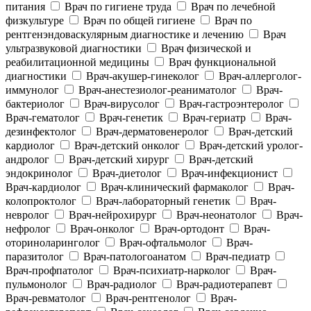
питания
Врач по гигиене труда
Врач по лечебной
физкультуре
Врач по общей гигиене
Врач по
рентгенэндоваскулярным диагностике и лечению
Врач
ультразвуковой диагностики
Врач физической и
реабилитационной медицины
Врач функциональной
диагностики
Врач-акушер-гинеколог
Врач-аллерголог-
иммунолог
Врач-анестезиолог-реаниматолог
Врач-
бактериолог
Врач-вирусолог
Врач-гастроэнтеролог
Врач-гематолог
Врач-генетик
Врач-гериатр
Врач-
дезинфектолог
Врач-дерматовенеролог
Врач-детский
кардиолог
Врач-детский онколог
Врач-детский уролог-
андролог
Врач-детский хирург
Врач-детский
эндокринолог
Врач-диетолог
Врач-инфекционист
Врач-кардиолог
Врач-клинический фармаколог
Врач-
колопроктолог
Врач-лабораторный генетик
Врач-
невролог
Врач-нейрохирург
Врач-неонатолог
Врач-
нефролог
Врач-онколог
Врач-ортодонт
Врач-
оториноларинголог
Врач-офтальмолог
Врач-
паразитолог
Врач-патологоанатом
Врач-педиатр
Врач-профпатолог
Врач-психиатр-нарколог
Врач-
пульмонолог
Врач-радиолог
Врач-радиотерапевт
Врач-ревматолог
Врач-рентгенолог
Врач-