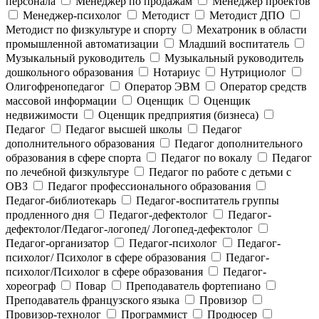
персонала
Менеджер по продажам
Менеджер проектов
Менеджер-психолог
Методист
Методист ДПО
Методист по физкультуре и спорту
Мехатроник в области
промышленной автоматизации
Младший воспитатель
Музыкальный руководитель
Музыкальный руководитель
дошкольного образования
Нотариус
Нутрициолог
Олигофренопедагог
Оператор ЭВМ
Оператор средств
массовой информации
Оценщик
Оценщик
недвижимости
Оценщик предприятия (бизнеса)
Педагог
Педагог высшей школы
Педагог
дополнительного образования
Педагог дополнительного
образования в сфере спорта
Педагог по вокалу
Педагог
по лечебной физкультуре
Педагог по работе с детьми с
ОВЗ
Педагог профессионального образования
Педагог-библиотекарь
Педагог-воспитатель группы
продленного дня
Педагог-дефектолог
Педагог-
дефектолог/Педагог-логопед/ Логопед-дефектолог
Педагог-организатор
Педагог-психолог
Педагог-
психолог/ Психолог в сфере образования
Педагог-
психолог/Психолог в сфере образования
Педагог-
хореограф
Повар
Преподаватель фортепиано
Преподаватель французского языка
Провизор
Провизор-технолог
Программист
Продюсер