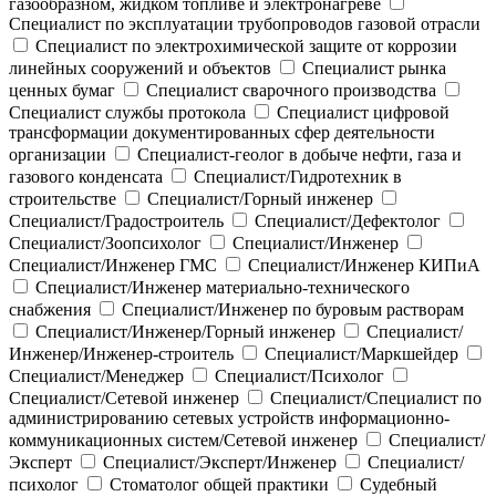
газообразном, жидком топливе и электронагреве
Специалист по эксплуатации трубопроводов газовой отрасли
Специалист по электрохимической защите от коррозии
линейных сооружений и объектов
Специалист рынка
ценных бумаг
Специалист сварочного производства
Специалист службы протокола
Специалист цифровой
трансформации документированных сфер деятельности
организации
Специалист-геолог в добыче нефти, газа и
газового конденсата
Специалист/Гидротехник в
строительстве
Специалист/Горный инженер
Специалист/Градостроитель
Специалист/Дефектолог
Специалист/Зоопсихолог
Специалист/Инженер
Специалист/Инженер ГМС
Специалист/Инженер КИПиА
Специалист/Инженер материально-технического
снабжения
Специалист/Инженер по буровым растворам
Специалист/Инженер/Горный инженер
Специалист/
Инженер/Инженер-строитель
Специалист/Маркшейдер
Специалист/Менеджер
Специалист/Психолог
Специалист/Сетевой инженер
Специалист/Специалист по
администрированию сетевых устройств информационно-
коммуникационных систем/Сетевой инженер
Специалист/
Эксперт
Специалист/Эксперт/Инженер
Специалист/
психолог
Стоматолог общей практики
Судебный