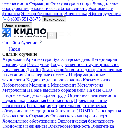
безопасность
Фармация
Физкультура и спорт
Холодильное
оборудование
Экологическая безопасность
Экономика и
финансы
Электробезопасность
Энергетика
Юриспруденция
8 (800) 551-28-75
Красноярск
Задать вопрос
Онлайн-обучение
Назад
Онлайн-обучение
Агрономия
Архитектура
Бухгалтерское дело
Ветеринария
Горное дело
Госзакупки
Государственное и муниципальное
управление
Дизайн
Землеустройство и кадастр
Инженерные
изыскания
Инженерные системы
Информационные
технологии
Кадровое делопроизводство
Косметология
Лаборатории
Медицина
Менеджмент
Металлургия
Метрология
На базе высшего образования
На базе СПО
Нефтегазовое дело
Охрана труда
Оценочная деятельность
Педагогика
Пожарная безопасность
Проектирование
Психология
Реставрация
Строительство
Техническое
обслуживание медицинской техники (ТОМТ)
Транспортная
безопасность
Фармация
Физическая культура и спорт
Холодильное оборудование
Экологическая безопасность
Экономика и финансы
Электробезопасность
Энергетика