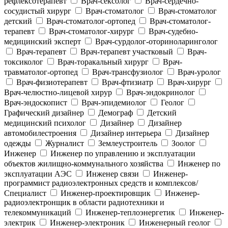
рефлексотерапевт
Врач-сексолог
Врач-сердечно-
сосудистый хирург
Врач-стоматолог
Врач-стоматолог
детский
Врач-стоматолог-ортопед
Врач-стоматолог-
терапевт
Врач-стоматолог-хирург
Врач-судебно-
медицинский эксперт
Врач-сурдолог-оториноларинголог
Врач-терапевт
Врач-терапевт участковый
Врач-
токсиколог
Врач-торакальный хирург
Врач-
травматолог-ортопед
Врач-трансфузиолог
Врач-уролог
Врач-физиотерапевт
Врач-фтизиатр
Врач-хирург
Врач-челюстно-лицевой хирур
Врач-эндокринолог
Врач-эндоскопист
Врач-эпидемиолог
Геолог
Графический дизайнер
Демограф
Детский
медицинский психолог
Дизайнер
Дизайнер
автомобилестроения
Дизайнер интерьера
Дизайнер
одежды
Журналист
Землеустроитель
Зоолог
Инженер
Инженер по управлению и эксплуатации
объектов жилищно-коммунального хозяйства
Инженер по
эксплуатации АЭС
Инженер связи
Инженер-
программист радиоэлектронных средств и комплексов/
Специалист
Инженер-проектировщик
Инженер-
радиоэлектронщик в области радиотехники и
телекоммуникаций
Инженер-теплоэнергетик
Инженер-
электрик
Инженер-электроник
Инженерный геолог