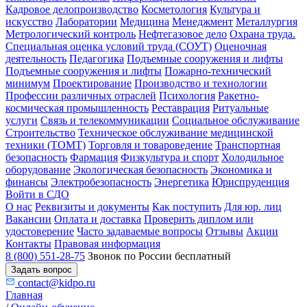
Кадровое делопроизводство
Косметология
Культура и
искусство
Лаборатории
Медицина
Менеджмент
Металлургия
Метрологический контроль
Нефтегазовое дело
Охрана труда.
Специальная оценка условий труда (СОУТ)
Оценочная
деятельность
Педагогика
Подъемные сооружения и лифты
Подъемные сооружения и лифты
Пожарно-технический
минимум
Проектирование
Производство и технологии
Профессии различных отраслей
Психология
Ракетно-
космическая промышленность
Реставрация
Ритуальные
услуги
Связь и телекоммуникации
Социальное обслуживание
Строительство
Техническое обслуживание медицинской
техники (ТОМТ)
Торговля и товароведение
Транспортная
безопасность
Фармация
Физкультура и спорт
Холодильное
оборудование
Экологическая безопасность
Экономика и
финансы
Электробезопасность
Энергетика
Юриспруденция
Войти в СДО
О нас
Реквизиты и документы
Как поступить
Для юр. лиц
Вакансии
Оплата и доставка
Проверить диплом или
удостоверение
Часто задаваемые вопросы
Отзывы
Акции
Контакты
Правовая информация
8 (800) 551-28-75
Звонок по России бесплатный
Задать вопрос
contact@kidpo.ru
Главная