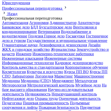
Юриспруденция
Профессиональная переподготовка
Назад
Профессиональная переподготовка
Автоматизация
Агрономия
Администратор
Архитектура
Банковское дело
БДД
Бухгалтерское дело
Вентиляция и
кондиционирование
Ветеринария
Водоснабжение и
водоотведение
Геодезия
Горное дело
Госзакупки
Гостиничное
дело и туризм
Государственное и муниципальное управление
Гуманитарные науки
Дезинфекция и дезинсекция
Дизайн
ЖКХ и городское хозяйство
Журналистика
Землеустройство и
кадастр
Инженер
Инженерно-технические работники
Инженерные изыскания
Инженерные системы
Информационные технологии
Кадровое делопроизводство
Контроль качества и стандартизация
Корпоративное обучение
Косметология
Культура и искусство
Курсы ПП ВО
Курсы ПП
СПО
Лаборатории
Логопедия
Маркетинг
Машиностроение
Медицина
Медицина (СПО)
Менеджмент
Металлургия
Метеорология
Метрологический контроль
Музейное дело
На
базе высшего образования
Научно-исследовательская
деятельность
Недвижимость
Неразрушающий контроль
Нефтегазовое дело
Охрана труда
Оценочная деятельность
Педагогика
Пищевая промышленность
Подъемные
сооружения и лифты
Пожарная безопасность
Предметная