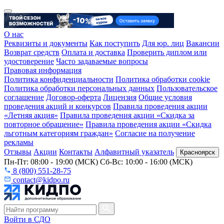
О нас
Реквизиты и документы
Как поступить
Для юр. лиц
Вакансии
Возврат средств
Оплата и доставка
Проверить диплом или
удостоверение
Часто задаваемые вопросы
Правовая информация
Политика конфиденциальности
Политика обработки cookie
Политика обработки персональных данных
Пользовательское
соглашение
Договор-оферта
Лицензия
Общие условия
проведения акций и конкурсов
Правила проведения акции
«Летняя акция»
Правила проведения акции «Скидка за
повторное обращение»
Правила проведения акции «Скидка
льготным категориям граждан»
Согласие на получение
рекламы
Отзывы
Акции
Контакты
Алфавитный указатель
Красноярск
Пн-Пт: 08:00 - 19:00 (МСК) Сб-Вс: 10:00 - 16:00 (МСК)
8 (800) 551-28-75
contact@kidpo.ru
Войти в СДО