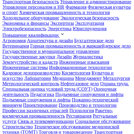
Транспортная безопасность
Управление и администрирование
Управление персоналом и HR
Фармация
Физическая культура
и спорт
Химическая промышленность и технология
Холодильное оборудование
Экологическая безопасность
Экономика и финансы
Экспертиза
Эксплуатация
Электробезопасность
Энергетика
Юриспруденция
Повышение квалификации
Агрономия
Архитектура и дизайн
Бухгалтерское дело
Ветеринария
Горная промышленность и маркшейдерское дело
Государственное и муниципальное управление
Государственные закупки
Дизайн
Журналистика
Землеустройство и кадастр
Инженерные изыскания
Инженерные системы
Информационные технологии
Кадровое делопроизводство
Косметология
Культура и
искусство
Лаборатории
Медицина
Менеджмент
Металлургия
Метрологический контроль
Нефтегазовое дело
Охрана труда.
Специальная оценка условий труда (СОУТ)
Оценочная
деятельность
Педагогика
Подъемные сооружения и лифты
Подъемные сооружения и лифты
Пожарно-технический
минимум
Проектирование
Производство и технологии
Профессии различных отраслей
Психология
Ракетно-
космическая промышленность
Реставрация
Ритуальные
услуги
Связь и телекоммуникации
Социальное обслуживание
Строительство
Техническое обслуживание медицинской
техники (ТОМТ)
Торговля и товароведение
Транспортная