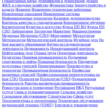
Гуманитарные науки
Дезинфекция и дезинсекция
Дизайн
ЖКХ и городское хозяйство
Журналистика
Землеустройство и
кадастр
Инженер
Инженерно-технические работники
Инженерные изыскания
Инженерные системы
Информационные технологии
Кадровое делопроизводство
Контроль качества и стандартизация
Корпоративное обучение
Косметология
Культура и искусство
Курсы ПП ВО
Курсы ПП
СПО
Лаборатории
Логопедия
Маркетинг
Машиностроение
Медицина
Медицина (СПО)
Менеджмент
Металлургия
Метеорология
Метрологический контроль
Музейное дело
На
базе высшего образования
Научно-исследовательская
деятельность
Недвижимость
Неразрушающий контроль
Нефтегазовое дело
Охрана труда
Оценочная деятельность
Педагогика
Пищевая промышленность
Подъемные
сооружения и лифты
Пожарная безопасность
Предметная
подготовка учителей
Проектирование
Производство и
технологии
Промышленная безопасность
Профессии
различных отраслей
Профессиональная переподготовка на
базе СПО
Психология
Психология (СПО)
Радиационная
безопасность
Ракетно-космическая промышленность
Режиссура кино и телевидение
Реставрация
РЖД
Ритуальные
услуги
Связь и телекоммуникации
Сельское хозяйство
Социальное обслуживание
Строительство
Сфера услуг
Теплоэнергетика и теплотехника
Техническое обслуживание
медицинской техники (ТОМТ)
Торговля и товароведение