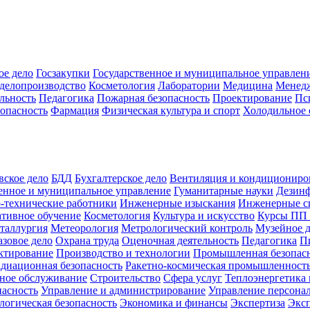
ое дело
Госзакупки
Государственное и муниципальное управлен
делопроизводство
Косметология
Лаборатории
Медицина
Менед
льность
Педагогика
Пожарная безопасность
Проектирование
Пс
зопасность
Фармация
Физическая культура и спорт
Холодильное 
вское дело
БДД
Бухгалтерское дело
Вентиляция и кондициониро
енное и муниципальное управление
Гуманитарные науки
Дезинф
-технические работники
Инженерные изыскания
Инженерные с
тивное обучение
Косметология
Культура и искусство
Курсы ПП
таллургия
Метеорология
Метрологический контроль
Музейное 
азовое дело
Охрана труда
Оценочная деятельность
Педагогика
П
ктирование
Производство и технологии
Промышленная безопас
адиационная безопасность
Ракетно-космическая промышленност
ное обслуживание
Строительство
Сфера услуг
Теплоэнергетика 
пасность
Управление и администрирование
Управление персона
логическая безопасность
Экономика и финансы
Экспертиза
Экс