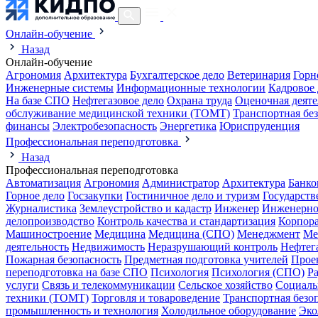
Онлайн-обучение
Назад
Онлайн-обучение
Агрономия
Архитектура
Бухгалтерское дело
Ветеринария
Горн
Инженерные системы
Информационные технологии
Кадровое 
На базе СПО
Нефтегазовое дело
Охрана труда
Оценочная деяте
обслуживание медицинской техники (ТОМТ)
Транспортная бе
финансы
Электробезопасность
Энергетика
Юриспруденция
Профессиональная переподготовка
Назад
Профессиональная переподготовка
Автоматизация
Агрономия
Администратор
Архитектура
Банко
Горное дело
Госзакупки
Гостиничное дело и туризм
Государств
Журналистика
Землеустройство и кадастр
Инженер
Инженерно
делопроизводство
Контроль качества и стандартизация
Корпора
Машиностроение
Медицина
Медицина (СПО)
Менеджмент
Ме
деятельность
Недвижимость
Неразрушающий контроль
Нефтег
Пожарная безопасность
Предметная подготовка учителей
Прое
переподготовка на базе СПО
Психология
Психология (СПО)
Р
услуги
Связь и телекоммуникации
Сельское хозяйство
Социаль
техники (ТОМТ)
Торговля и товароведение
Транспортная безо
промышленность и технология
Холодильное оборудование
Эко