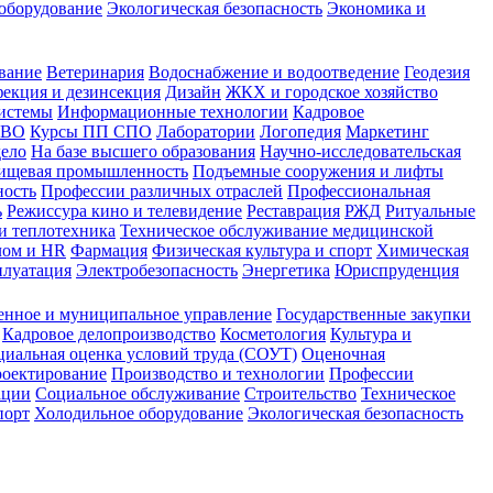
оборудование
Экологическая безопасность
Экономика и
вание
Ветеринария
Водоснабжение и водоотведение
Геодезия
екция и дезинсекция
Дизайн
ЖКХ и городское хозяйство
истемы
Информационные технологии
Кадровое
 ВО
Курсы ПП СПО
Лаборатории
Логопедия
Маркетинг
дело
На базе высшего образования
Научно-исследовательская
ищевая промышленность
Подъемные сооружения и лифты
ность
Профессии различных отраслей
Профессиональная
ь
Режиссура кино и телевидение
Реставрация
РЖД
Ритуальные
и теплотехника
Техническое обслуживание медицинской
лом и HR
Фармация
Физическая культура и спорт
Химическая
плуатация
Электробезопасность
Энергетика
Юриспруденция
енное и муниципальное управление
Государственные закупки
Кадровое делопроизводство
Косметология
Культура и
циальная оценка условий труда (СОУТ)
Оценочная
оектирование
Производство и технологии
Профессии
ации
Социальное обслуживание
Строительство
Техническое
порт
Холодильное оборудование
Экологическая безопасность