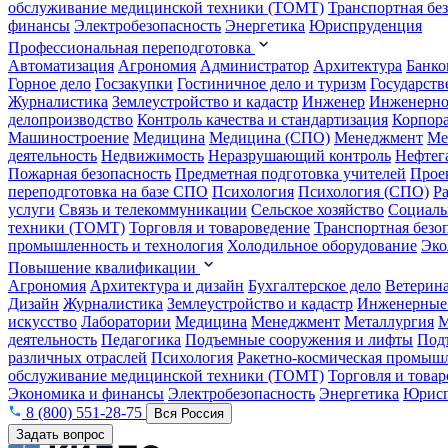
обслуживание медицинской техники (ТОМТ)
Транспортная бе
финансы
Электробезопасность
Энергетика
Юриспруденция
Профессиональная переподготовка
Автоматизация
Агрономия
Администратор
Архитектура
Банко
Горное дело
Госзакупки
Гостиничное дело и туризм
Государств
Журналистика
Землеустройство и кадастр
Инженер
Инженерно
делопроизводство
Контроль качества и стандартизация
Корпора
Машиностроение
Медицина
Медицина (СПО)
Менеджмент
Ме
деятельность
Недвижимость
Неразрушающий контроль
Нефтег
Пожарная безопасность
Предметная подготовка учителей
Прое
переподготовка на базе СПО
Психология
Психология (СПО)
Р
услуги
Связь и телекоммуникации
Сельское хозяйство
Социаль
техники (ТОМТ)
Торговля и товароведение
Транспортная безо
промышленность и технология
Холодильное оборудование
Эко
Повышение квалификации
Агрономия
Архитектура и дизайн
Бухгалтерское дело
Ветерин
Дизайн
Журналистика
Землеустройство и кадастр
Инженерные
искусство
Лаборатории
Медицина
Менеджмент
Металлургия
М
деятельность
Педагогика
Подъемные сооружения и лифты
Под
различных отраслей
Психология
Ракетно-космическая промыш
обслуживание медицинской техники (ТОМТ)
Торговля и това
Экономика и финансы
Электробезопасность
Энергетика
Юрисп
8 (800) 551-28-75
Вся Россия
Задать вопрос