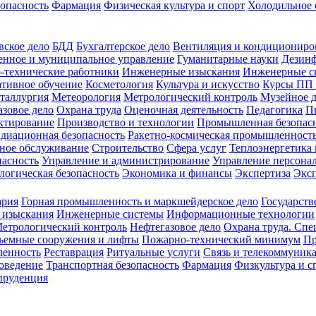
зопасность
Фармация
Физическая культура и спорт
Холодильное 
вское дело
БДД
Бухгалтерское дело
Вентиляция и кондициониро
енное и муниципальное управление
Гуманитарные науки
Дезинф
-технические работники
Инженерные изыскания
Инженерные с
тивное обучение
Косметология
Культура и искусство
Курсы ПП
таллургия
Метеорология
Метрологический контроль
Музейное 
азовое дело
Охрана труда
Оценочная деятельность
Педагогика
П
ктирование
Производство и технологии
Промышленная безопас
адиационная безопасность
Ракетно-космическая промышленност
ное обслуживание
Строительство
Сфера услуг
Теплоэнергетика 
пасность
Управление и администрирование
Управление персона
логическая безопасность
Экономика и финансы
Экспертиза
Экс
ария
Горная промышленность и маркшейдерское дело
Государств
 изыскания
Инженерные системы
Информационные технологии
етрологический контроль
Нефтегазовое дело
Охрана труда. Спе
ъемные сооружения и лифты
Пожарно-технический минимум
Пр
ленность
Реставрация
Ритуальные услуги
Связь и телекоммуник
роведение
Транспортная безопасность
Фармация
Физкультура и с
руденция