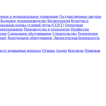
енное и муниципальное управление
Государственные закупки
Кадровое делопроизводство
Косметология
Культура и
циальная оценка условий труда (СОУТ)
Оценочная
оектирование
Производство и технологии
Профессии
ации
Социальное обслуживание
Строительство
Техническое
порт
Холодильное оборудование
Экологическая безопасность
асто задаваемые вопросы
Отзывы
Акции
Контакты
Правовая