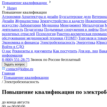
Повышение квалификации
Назад
Повышение квалификации
Агрономия
Архитектура и дизайн
Бухгалтерское дело
Ветерин
Дизайн
Журналистика
Землеустройство и кадастр
Инженерные
искусство
Лаборатории
Медицина
Менеджмент
Металлургия
М
деятельность
Педагогика
Подъемные сооружения и лифты
Под
различных отраслей
Психология
Ракетно-космическая промыш
обслуживание медицинской техники (ТОМТ)
Торговля и това
Экономика и финансы
Электробезопасность
Энергетика
Юрисп
Войти в СДО
О нас
Реквизиты и документы
Как поступить
Для юр. лиц
Вак
информация
8 (800) 551-28-75
Звонок по России бесплатный
Задать вопрос
contact@kidpo.ru
Главная
/
Повышение квалификации
/
Электробезопасность
Повышение квалификации по электробе
до конца августа
00 дн 00:00:00