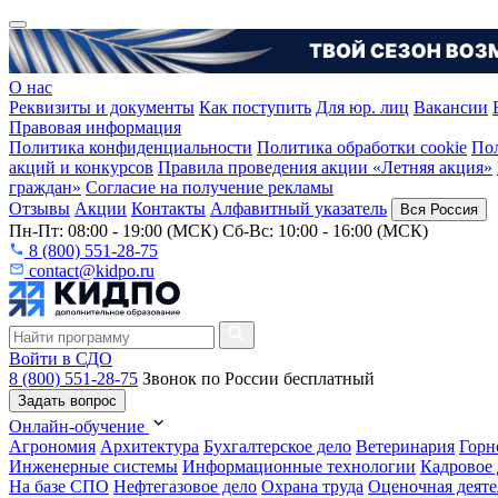
О нас
Реквизиты и документы
Как поступить
Для юр. лиц
Вакансии
Правовая информация
Политика конфиденциальности
Политика обработки cookie
Пол
акций и конкурсов
Правила проведения акции «Летняя акция»
граждан»
Согласие на получение рекламы
Отзывы
Акции
Контакты
Алфавитный указатель
Вся Россия
Пн-Пт: 08:00 - 19:00 (МСК) Сб-Вс: 10:00 - 16:00 (МСК)
8 (800) 551-28-75
contact@kidpo.ru
Войти в СДО
8 (800) 551-28-75
Звонок по России бесплатный
Задать вопрос
Онлайн-обучение
Агрономия
Архитектура
Бухгалтерское дело
Ветеринария
Горн
Инженерные системы
Информационные технологии
Кадровое 
На базе СПО
Нефтегазовое дело
Охрана труда
Оценочная деяте