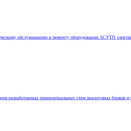
ическому обслуживанию и ремонту оборудования АСУТП электри
ания разработанных принципиальных схем аналоговых блоков и