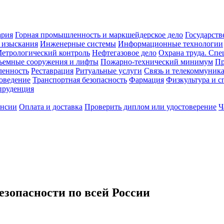
ария
Горная промышленность и маркшейдерское дело
Государств
 изыскания
Инженерные системы
Информационные технологии
етрологический контроль
Нефтегазовое дело
Охрана труда. Спе
ъемные сооружения и лифты
Пожарно-технический минимум
Пр
ленность
Реставрация
Ритуальные услуги
Связь и телекоммуник
роведение
Транспортная безопасность
Фармация
Физкультура и с
руденция
ансии
Оплата и доставка
Проверить диплом или удостоверение
Ч
зопасности по всей России