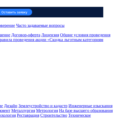
оверение
Часто задаваемые вопросы
ашение
Договор-оферта
Лицензия
Общие условия проведения
равила проведения акции «Скидка льготным категориям
ие
Дизайн
Землеустройство и кадастр
Инженерные изыскания
жмент
Металлургия
Метрология
На базе высшего образования
ихология
Реставрация
Строительство
Техническое