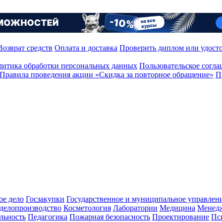
Возврат средств
Оплата и доставка
Проверить диплом или удост
итика обработки персональных данных
Пользовательское согл
Правила проведения акции «Скидка за повторное обращение»
П
ое дело
Госзакупки
Государственное и муниципальное управлен
делопроизводство
Косметология
Лаборатории
Медицина
Менед
льность
Педагогика
Пожарная безопасность
Проектирование
Пс