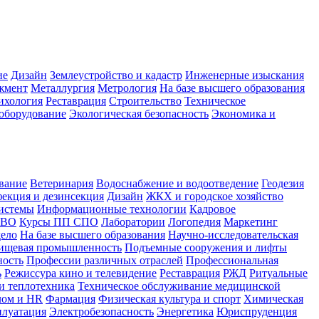
ие
Дизайн
Землеустройство и кадастр
Инженерные изыскания
жмент
Металлургия
Метрология
На базе высшего образования
ихология
Реставрация
Строительство
Техническое
оборудование
Экологическая безопасность
Экономика и
вание
Ветеринария
Водоснабжение и водоотведение
Геодезия
екция и дезинсекция
Дизайн
ЖКХ и городское хозяйство
истемы
Информационные технологии
Кадровое
 ВО
Курсы ПП СПО
Лаборатории
Логопедия
Маркетинг
дело
На базе высшего образования
Научно-исследовательская
ищевая промышленность
Подъемные сооружения и лифты
ность
Профессии различных отраслей
Профессиональная
ь
Режиссура кино и телевидение
Реставрация
РЖД
Ритуальные
и теплотехника
Техническое обслуживание медицинской
лом и HR
Фармация
Физическая культура и спорт
Химическая
плуатация
Электробезопасность
Энергетика
Юриспруденция