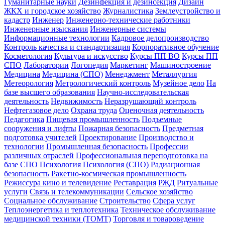
Гуманитарные науки
Дезинфекция и дезинсекция
Дизайн
ЖКХ и городское хозяйство
Журналистика
Землеустройство и
кадастр
Инженер
Инженерно-технические работники
Инженерные изыскания
Инженерные системы
Информационные технологии
Кадровое делопроизводство
Контроль качества и стандартизация
Корпоративное обучение
Косметология
Культура и искусство
Курсы ПП ВО
Курсы ПП
СПО
Лаборатории
Логопедия
Маркетинг
Машиностроение
Медицина
Медицина (СПО)
Менеджмент
Металлургия
Метеорология
Метрологический контроль
Музейное дело
На
базе высшего образования
Научно-исследовательская
деятельность
Недвижимость
Неразрушающий контроль
Нефтегазовое дело
Охрана труда
Оценочная деятельность
Педагогика
Пищевая промышленность
Подъемные
сооружения и лифты
Пожарная безопасность
Предметная
подготовка учителей
Проектирование
Производство и
технологии
Промышленная безопасность
Профессии
различных отраслей
Профессиональная переподготовка на
базе СПО
Психология
Психология (СПО)
Радиационная
безопасность
Ракетно-космическая промышленность
Режиссура кино и телевидение
Реставрация
РЖД
Ритуальные
услуги
Связь и телекоммуникации
Сельское хозяйство
Социальное обслуживание
Строительство
Сфера услуг
Теплоэнергетика и теплотехника
Техническое обслуживание
медицинской техники (ТОМТ)
Торговля и товароведение