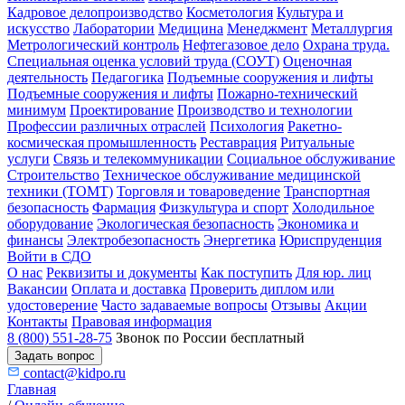
Кадровое делопроизводство
Косметология
Культура и
искусство
Лаборатории
Медицина
Менеджмент
Металлургия
Метрологический контроль
Нефтегазовое дело
Охрана труда.
Специальная оценка условий труда (СОУТ)
Оценочная
деятельность
Педагогика
Подъемные сооружения и лифты
Подъемные сооружения и лифты
Пожарно-технический
минимум
Проектирование
Производство и технологии
Профессии различных отраслей
Психология
Ракетно-
космическая промышленность
Реставрация
Ритуальные
услуги
Связь и телекоммуникации
Социальное обслуживание
Строительство
Техническое обслуживание медицинской
техники (ТОМТ)
Торговля и товароведение
Транспортная
безопасность
Фармация
Физкультура и спорт
Холодильное
оборудование
Экологическая безопасность
Экономика и
финансы
Электробезопасность
Энергетика
Юриспруденция
Войти в СДО
О нас
Реквизиты и документы
Как поступить
Для юр. лиц
Вакансии
Оплата и доставка
Проверить диплом или
удостоверение
Часто задаваемые вопросы
Отзывы
Акции
Контакты
Правовая информация
8 (800) 551-28-75
Звонок по России бесплатный
Задать вопрос
contact@kidpo.ru
Главная