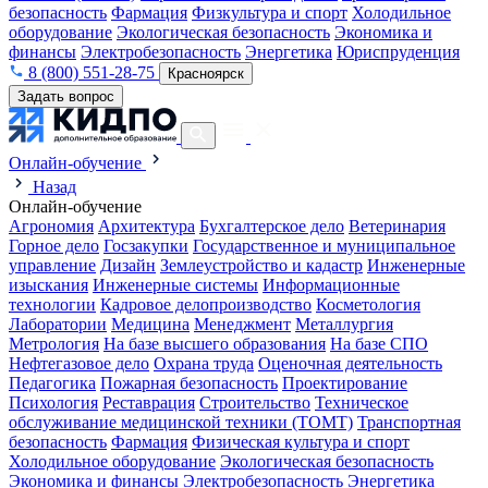
безопасность
Фармация
Физкультура и спорт
Холодильное
оборудование
Экологическая безопасность
Экономика и
финансы
Электробезопасность
Энергетика
Юриспруденция
8 (800) 551-28-75
Красноярск
Задать вопрос
Онлайн-обучение
Назад
Онлайн-обучение
Агрономия
Архитектура
Бухгалтерское дело
Ветеринария
Горное дело
Госзакупки
Государственное и муниципальное
управление
Дизайн
Землеустройство и кадастр
Инженерные
изыскания
Инженерные системы
Информационные
технологии
Кадровое делопроизводство
Косметология
Лаборатории
Медицина
Менеджмент
Металлургия
Метрология
На базе высшего образования
На базе СПО
Нефтегазовое дело
Охрана труда
Оценочная деятельность
Педагогика
Пожарная безопасность
Проектирование
Психология
Реставрация
Строительство
Техническое
обслуживание медицинской техники (ТОМТ)
Транспортная
безопасность
Фармация
Физическая культура и спорт
Холодильное оборудование
Экологическая безопасность
Экономика и финансы
Электробезопасность
Энергетика