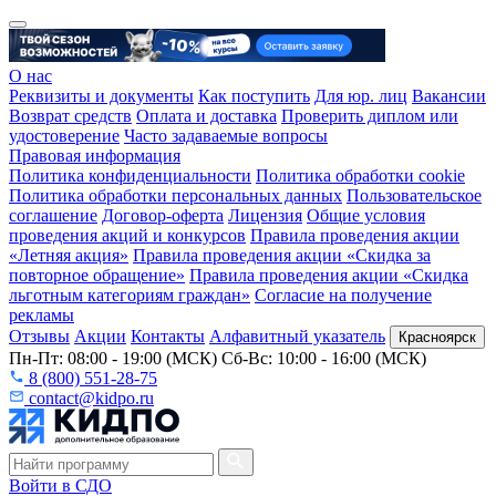
О нас
Реквизиты и документы
Как поступить
Для юр. лиц
Вакансии
Возврат средств
Оплата и доставка
Проверить диплом или
удостоверение
Часто задаваемые вопросы
Правовая информация
Политика конфиденциальности
Политика обработки cookie
Политика обработки персональных данных
Пользовательское
соглашение
Договор-оферта
Лицензия
Общие условия
проведения акций и конкурсов
Правила проведения акции
«Летняя акция»
Правила проведения акции «Скидка за
повторное обращение»
Правила проведения акции «Скидка
льготным категориям граждан»
Согласие на получение
рекламы
Отзывы
Акции
Контакты
Алфавитный указатель
Красноярск
Пн-Пт: 08:00 - 19:00 (МСК) Сб-Вс: 10:00 - 16:00 (МСК)
8 (800) 551-28-75
contact@kidpo.ru
Войти в СДО