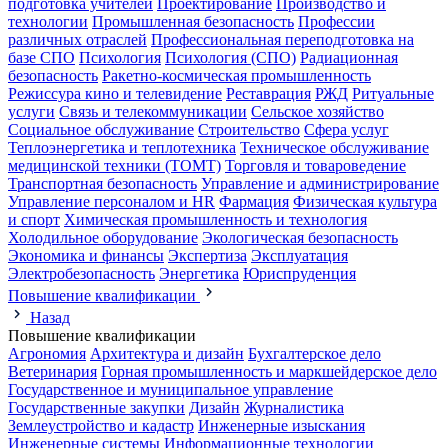
подготовка учителей
Проектирование
Производство и
технологии
Промышленная безопасность
Профессии
различных отраслей
Профессиональная переподготовка на
базе СПО
Психология
Психология (СПО)
Радиационная
безопасность
Ракетно-космическая промышленность
Режиссура кино и телевидение
Реставрация
РЖД
Ритуальные
услуги
Связь и телекоммуникации
Сельское хозяйство
Социальное обслуживание
Строительство
Сфера услуг
Теплоэнергетика и теплотехника
Техническое обслуживание
медицинской техники (ТОМТ)
Торговля и товароведение
Транспортная безопасность
Управление и администрирование
Управление персоналом и HR
Фармация
Физическая культура
и спорт
Химическая промышленность и технология
Холодильное оборудование
Экологическая безопасность
Экономика и финансы
Экспертиза
Эксплуатация
Электробезопасность
Энергетика
Юриспруденция
Повышение квалификации
Назад
Повышение квалификации
Агрономия
Архитектура и дизайн
Бухгалтерское дело
Ветеринария
Горная промышленность и маркшейдерское дело
Государственное и муниципальное управление
Государственные закупки
Дизайн
Журналистика
Землеустройство и кадастр
Инженерные изыскания
Инженерные системы
Информационные технологии