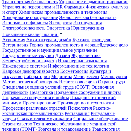
Транспортная безопасность
Управление и администрирование
Управление персоналом и HR
Фармация
Физическая культура
и спорт
Химическая промышленность и технология
Холодильное оборудование
Экологическая безопасность
Экономика и финансы
Экспертиза
Эксплуатация
Электробезопасность
Энергетика
Юриспруденция
Повышение квалификации
Агрономия
Архитектура и дизайн
Бухгалтерское дело
Ветеринария
Горная промышленность и маркшейдерское дело
Государственное и муниципальное управление
Государственные закупки
Дизайн
Журналистика
Землеустройство и кадастр
Инженерные изыскания
Инженерные системы
Информационные технологии
Кадровое делопроизводство
Косметология
Культура и
искусство
Лаборатории
Медицина
Менеджмент
Металлургия
Метрологический контроль
Нефтегазовое дело
Охрана труда.
Специальная оценка условий труда (СОУТ)
Оценочная
деятельность
Педагогика
Подъемные сооружения и лифты
Подъемные сооружения и лифты
Пожарно-технический
минимум
Проектирование
Производство и технологии
Профессии различных отраслей
Психология
Ракетно-
космическая промышленность
Реставрация
Ритуальные
услуги
Связь и телекоммуникации
Социальное обслуживание
Строительство
Техническое обслуживание медицинской
техники (ТОМТ)
Торговля и товароведение
Транспортная