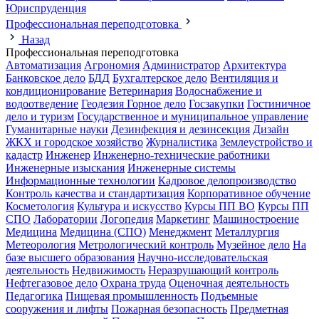
Юриспруденция
Профессиональная переподготовка
Назад
Профессиональная переподготовка
Автоматизация
Агрономия
Администратор
Архитектура
Банковское дело
БДД
Бухгалтерское дело
Вентиляция и
кондиционирование
Ветеринария
Водоснабжение и
водоотведение
Геодезия
Горное дело
Госзакупки
Гостиничное
дело и туризм
Государственное и муниципальное управление
Гуманитарные науки
Дезинфекция и дезинсекция
Дизайн
ЖКХ и городское хозяйство
Журналистика
Землеустройство и
кадастр
Инженер
Инженерно-технические работники
Инженерные изыскания
Инженерные системы
Информационные технологии
Кадровое делопроизводство
Контроль качества и стандартизация
Корпоративное обучение
Косметология
Культура и искусство
Курсы ПП ВО
Курсы ПП
СПО
Лаборатории
Логопедия
Маркетинг
Машиностроение
Медицина
Медицина (СПО)
Менеджмент
Металлургия
Метеорология
Метрологический контроль
Музейное дело
На
базе высшего образования
Научно-исследовательская
деятельность
Недвижимость
Неразрушающий контроль
Нефтегазовое дело
Охрана труда
Оценочная деятельность
Педагогика
Пищевая промышленность
Подъемные
сооружения и лифты
Пожарная безопасность
Предметная