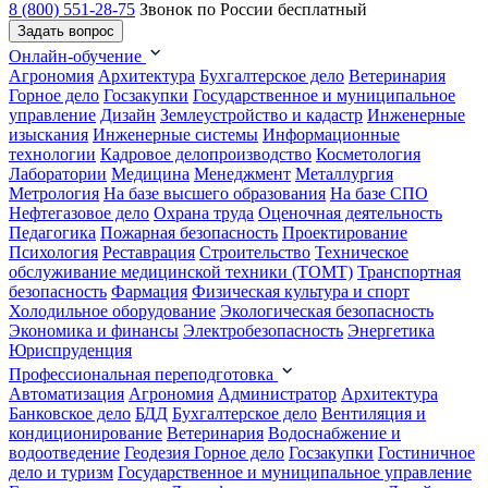
8 (800) 551-28-75
Звонок по России бесплатный
Задать вопрос
Онлайн-обучение
Агрономия
Архитектура
Бухгалтерское дело
Ветеринария
Горное дело
Госзакупки
Государственное и муниципальное
управление
Дизайн
Землеустройство и кадастр
Инженерные
изыскания
Инженерные системы
Информационные
технологии
Кадровое делопроизводство
Косметология
Лаборатории
Медицина
Менеджмент
Металлургия
Метрология
На базе высшего образования
На базе СПО
Нефтегазовое дело
Охрана труда
Оценочная деятельность
Педагогика
Пожарная безопасность
Проектирование
Психология
Реставрация
Строительство
Техническое
обслуживание медицинской техники (ТОМТ)
Транспортная
безопасность
Фармация
Физическая культура и спорт
Холодильное оборудование
Экологическая безопасность
Экономика и финансы
Электробезопасность
Энергетика
Юриспруденция
Профессиональная переподготовка
Автоматизация
Агрономия
Администратор
Архитектура
Банковское дело
БДД
Бухгалтерское дело
Вентиляция и
кондиционирование
Ветеринария
Водоснабжение и
водоотведение
Геодезия
Горное дело
Госзакупки
Гостиничное
дело и туризм
Государственное и муниципальное управление