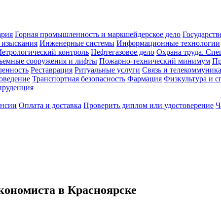
ария
Горная промышленность и маркшейдерское дело
Государств
 изыскания
Инженерные системы
Информационные технологии
етрологический контроль
Нефтегазовое дело
Охрана труда. Спе
ъемные сооружения и лифты
Пожарно-технический минимум
Пр
ленность
Реставрация
Ритуальные услуги
Связь и телекоммуник
роведение
Транспортная безопасность
Фармация
Физкультура и с
руденция
ансии
Оплата и доставка
Проверить диплом или удостоверение
Ч
кономиста в Красноярске