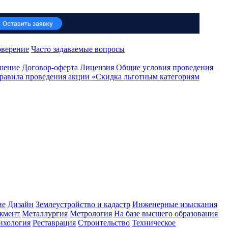
оверение
Часто задаваемые вопросы
ашение
Договор-оферта
Лицензия
Общие условия проведения
равила проведения акции «Скидка льготным категориям
ие
Дизайн
Землеустройство и кадастр
Инженерные изыскания
жмент
Металлургия
Метрология
На базе высшего образования
ихология
Реставрация
Строительство
Техническое