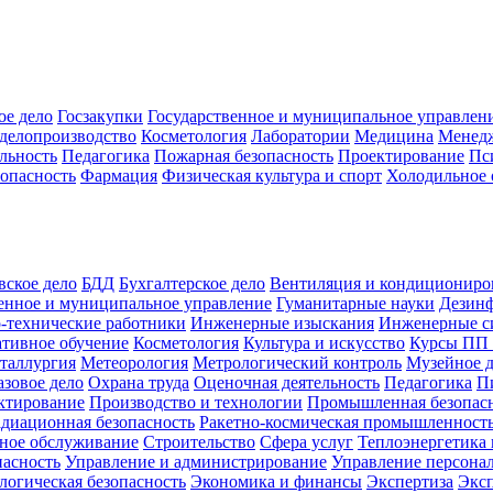
ое дело
Госзакупки
Государственное и муниципальное управлен
делопроизводство
Косметология
Лаборатории
Медицина
Менед
льность
Педагогика
Пожарная безопасность
Проектирование
Пс
зопасность
Фармация
Физическая культура и спорт
Холодильное 
вское дело
БДД
Бухгалтерское дело
Вентиляция и кондициониро
енное и муниципальное управление
Гуманитарные науки
Дезинф
-технические работники
Инженерные изыскания
Инженерные с
тивное обучение
Косметология
Культура и искусство
Курсы ПП
таллургия
Метеорология
Метрологический контроль
Музейное 
азовое дело
Охрана труда
Оценочная деятельность
Педагогика
П
ктирование
Производство и технологии
Промышленная безопас
адиационная безопасность
Ракетно-космическая промышленност
ное обслуживание
Строительство
Сфера услуг
Теплоэнергетика 
пасность
Управление и администрирование
Управление персона
логическая безопасность
Экономика и финансы
Экспертиза
Экс