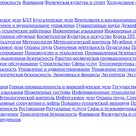
зопасность
Фармация
Физическая культура и спорт
Холодильное 
вское дело
БДД
Бухгалтерское дело
Вентиляция и кондициониро
енное и муниципальное управление
Гуманитарные науки
Дезинф
-технические работники
Инженерные изыскания
Инженерные с
тивное обучение
Косметология
Культура и искусство
Курсы ПП
таллургия
Метеорология
Метрологический контроль
Музейное 
азовое дело
Охрана труда
Оценочная деятельность
Педагогика
П
ктирование
Производство и технологии
Промышленная безопас
адиационная безопасность
Ракетно-космическая промышленност
ное обслуживание
Строительство
Сфера услуг
Теплоэнергетика 
пасность
Управление и администрирование
Управление персона
логическая безопасность
Экономика и финансы
Экспертиза
Экс
ария
Горная промышленность и маркшейдерское дело
Государств
 изыскания
Инженерные системы
Информационные технологии
етрологический контроль
Нефтегазовое дело
Охрана труда. Спе
ъемные сооружения и лифты
Пожарно-технический минимум
Пр
ленность
Реставрация
Ритуальные услуги
Связь и телекоммуник
роведение
Транспортная безопасность
Фармация
Физкультура и с
руденция