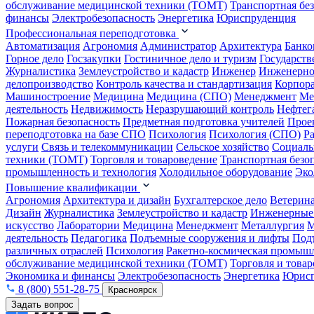
обслуживание медицинской техники (ТОМТ)
Транспортная бе
финансы
Электробезопасность
Энергетика
Юриспруденция
Профессиональная переподготовка
Автоматизация
Агрономия
Администратор
Архитектура
Банко
Горное дело
Госзакупки
Гостиничное дело и туризм
Государств
Журналистика
Землеустройство и кадастр
Инженер
Инженерно
делопроизводство
Контроль качества и стандартизация
Корпора
Машиностроение
Медицина
Медицина (СПО)
Менеджмент
Ме
деятельность
Недвижимость
Неразрушающий контроль
Нефтег
Пожарная безопасность
Предметная подготовка учителей
Прое
переподготовка на базе СПО
Психология
Психология (СПО)
Р
услуги
Связь и телекоммуникации
Сельское хозяйство
Социаль
техники (ТОМТ)
Торговля и товароведение
Транспортная безо
промышленность и технология
Холодильное оборудование
Эко
Повышение квалификации
Агрономия
Архитектура и дизайн
Бухгалтерское дело
Ветерин
Дизайн
Журналистика
Землеустройство и кадастр
Инженерные
искусство
Лаборатории
Медицина
Менеджмент
Металлургия
М
деятельность
Педагогика
Подъемные сооружения и лифты
Под
различных отраслей
Психология
Ракетно-космическая промыш
обслуживание медицинской техники (ТОМТ)
Торговля и това
Экономика и финансы
Электробезопасность
Энергетика
Юрисп
8 (800) 551-28-75
Красноярск
Задать вопрос