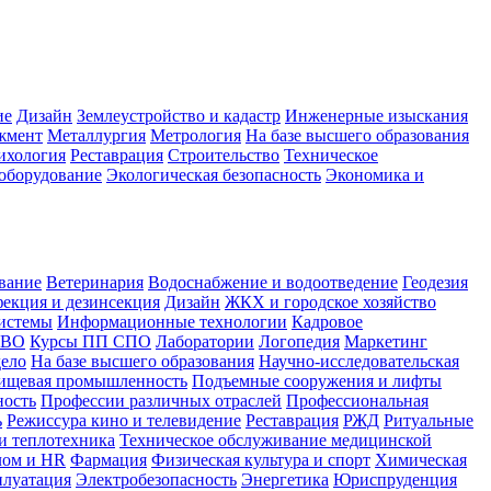
ие
Дизайн
Землеустройство и кадастр
Инженерные изыскания
жмент
Металлургия
Метрология
На базе высшего образования
ихология
Реставрация
Строительство
Техническое
оборудование
Экологическая безопасность
Экономика и
вание
Ветеринария
Водоснабжение и водоотведение
Геодезия
екция и дезинсекция
Дизайн
ЖКХ и городское хозяйство
истемы
Информационные технологии
Кадровое
 ВО
Курсы ПП СПО
Лаборатории
Логопедия
Маркетинг
дело
На базе высшего образования
Научно-исследовательская
ищевая промышленность
Подъемные сооружения и лифты
ность
Профессии различных отраслей
Профессиональная
ь
Режиссура кино и телевидение
Реставрация
РЖД
Ритуальные
и теплотехника
Техническое обслуживание медицинской
лом и HR
Фармация
Физическая культура и спорт
Химическая
плуатация
Электробезопасность
Энергетика
Юриспруденция