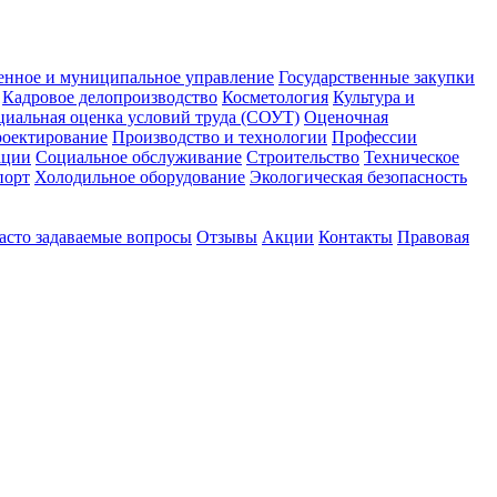
енное и муниципальное управление
Государственные закупки
Кадровое делопроизводство
Косметология
Культура и
циальная оценка условий труда (СОУТ)
Оценочная
оектирование
Производство и технологии
Профессии
ации
Социальное обслуживание
Строительство
Техническое
порт
Холодильное оборудование
Экологическая безопасность
асто задаваемые вопросы
Отзывы
Акции
Контакты
Правовая