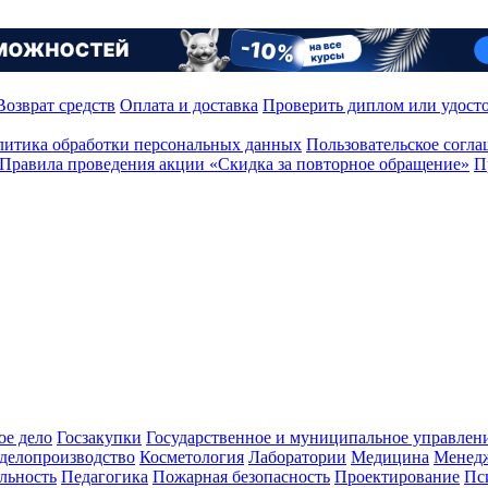
Возврат средств
Оплата и доставка
Проверить диплом или удост
итика обработки персональных данных
Пользовательское согл
Правила проведения акции «Скидка за повторное обращение»
П
ое дело
Госзакупки
Государственное и муниципальное управлен
делопроизводство
Косметология
Лаборатории
Медицина
Менед
льность
Педагогика
Пожарная безопасность
Проектирование
Пс