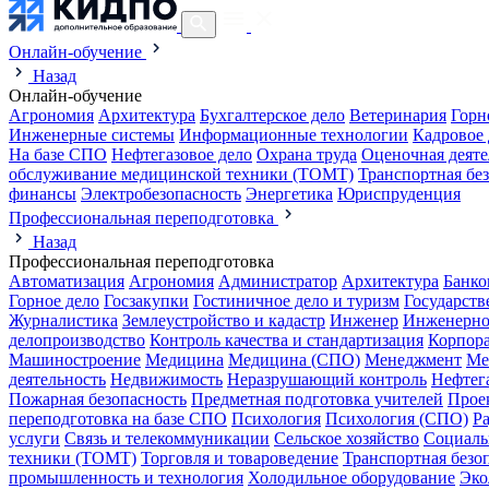
Онлайн-обучение
Назад
Онлайн-обучение
Агрономия
Архитектура
Бухгалтерское дело
Ветеринария
Горн
Инженерные системы
Информационные технологии
Кадровое 
На базе СПО
Нефтегазовое дело
Охрана труда
Оценочная деяте
обслуживание медицинской техники (ТОМТ)
Транспортная бе
финансы
Электробезопасность
Энергетика
Юриспруденция
Профессиональная переподготовка
Назад
Профессиональная переподготовка
Автоматизация
Агрономия
Администратор
Архитектура
Банко
Горное дело
Госзакупки
Гостиничное дело и туризм
Государств
Журналистика
Землеустройство и кадастр
Инженер
Инженерно
делопроизводство
Контроль качества и стандартизация
Корпора
Машиностроение
Медицина
Медицина (СПО)
Менеджмент
Ме
деятельность
Недвижимость
Неразрушающий контроль
Нефтег
Пожарная безопасность
Предметная подготовка учителей
Прое
переподготовка на базе СПО
Психология
Психология (СПО)
Р
услуги
Связь и телекоммуникации
Сельское хозяйство
Социаль
техники (ТОМТ)
Торговля и товароведение
Транспортная безо
промышленность и технология
Холодильное оборудование
Эко