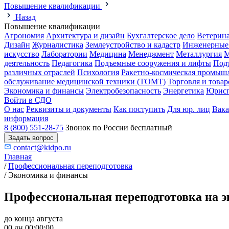
Повышение квалификации
Назад
Повышение квалификации
Агрономия
Архитектура и дизайн
Бухгалтерское дело
Ветерин
Дизайн
Журналистика
Землеустройство и кадастр
Инженерные
искусство
Лаборатории
Медицина
Менеджмент
Металлургия
М
деятельность
Педагогика
Подъемные сооружения и лифты
Под
различных отраслей
Психология
Ракетно-космическая промыш
обслуживание медицинской техники (ТОМТ)
Торговля и това
Экономика и финансы
Электробезопасность
Энергетика
Юрисп
Войти в СДО
О нас
Реквизиты и документы
Как поступить
Для юр. лиц
Вак
информация
8 (800) 551-28-75
Звонок по России бесплатный
Задать вопрос
contact@kidpo.ru
Главная
/
Профессиональная переподготовка
/
Экономика и финансы
Профессиональная переподготовка на э
до конца августа
00 дн 00:00:00