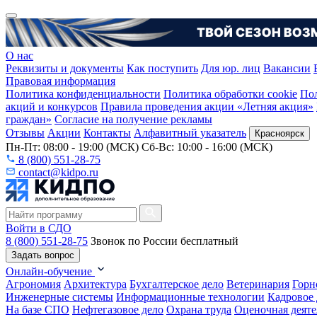
О нас
Реквизиты и документы
Как поступить
Для юр. лиц
Вакансии
Правовая информация
Политика конфиденциальности
Политика обработки cookie
Пол
акций и конкурсов
Правила проведения акции «Летняя акция»
граждан»
Согласие на получение рекламы
Отзывы
Акции
Контакты
Алфавитный указатель
Красноярск
Пн-Пт: 08:00 - 19:00 (МСК) Сб-Вс: 10:00 - 16:00 (МСК)
8 (800) 551-28-75
contact@kidpo.ru
Войти в СДО
8 (800) 551-28-75
Звонок по России бесплатный
Задать вопрос
Онлайн-обучение
Агрономия
Архитектура
Бухгалтерское дело
Ветеринария
Горн
Инженерные системы
Информационные технологии
Кадровое 
На базе СПО
Нефтегазовое дело
Охрана труда
Оценочная деяте