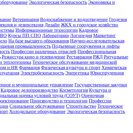
оборудование
Экологическая безопасность
Экономика и
вание
Ветеринария
Водоснабжение и водоотведение
Геодезия
екция и дезинсекция
Дизайн
ЖКХ и городское хозяйство
истемы
Информационные технологии
Кадровое
 ВО
Курсы ПП СПО
Лаборатории
Логопедия
Маркетинг
дело
На базе высшего образования
Научно-исследовательская
ищевая промышленность
Подъемные сооружения и лифты
ность
Профессии различных отраслей
Профессиональная
ь
Режиссура кино и телевидение
Реставрация
РЖД
Ритуальные
и теплотехника
Техническое обслуживание медицинской
лом и HR
Фармация
Физическая культура и спорт
Химическая
плуатация
Электробезопасность
Энергетика
Юриспруденция
енное и муниципальное управление
Государственные закупки
Кадровое делопроизводство
Косметология
Культура и
циальная оценка условий труда (СОУТ)
Оценочная
оектирование
Производство и технологии
Профессии
ации
Социальное обслуживание
Строительство
Техническое
порт
Холодильное оборудование
Экологическая безопасность