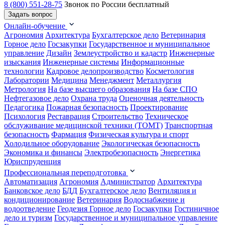
8 (800) 551-28-75
Звонок по России бесплатный
Задать вопрос
Онлайн-обучение
Агрономия
Архитектура
Бухгалтерское дело
Ветеринария
Горное дело
Госзакупки
Государственное и муниципальное
управление
Дизайн
Землеустройство и кадастр
Инженерные
изыскания
Инженерные системы
Информационные
технологии
Кадровое делопроизводство
Косметология
Лаборатории
Медицина
Менеджмент
Металлургия
Метрология
На базе высшего образования
На базе СПО
Нефтегазовое дело
Охрана труда
Оценочная деятельность
Педагогика
Пожарная безопасность
Проектирование
Психология
Реставрация
Строительство
Техническое
обслуживание медицинской техники (ТОМТ)
Транспортная
безопасность
Фармация
Физическая культура и спорт
Холодильное оборудование
Экологическая безопасность
Экономика и финансы
Электробезопасность
Энергетика
Юриспруденция
Профессиональная переподготовка
Автоматизация
Агрономия
Администратор
Архитектура
Банковское дело
БДД
Бухгалтерское дело
Вентиляция и
кондиционирование
Ветеринария
Водоснабжение и
водоотведение
Геодезия
Горное дело
Госзакупки
Гостиничное
дело и туризм
Государственное и муниципальное управление