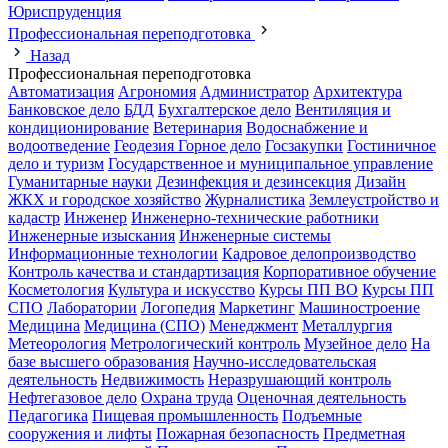
Юриспруденция
Профессиональная переподготовка
Назад
Профессиональная переподготовка
Автоматизация
Агрономия
Администратор
Архитектура
Банковское дело
БДД
Бухгалтерское дело
Вентиляция и
кондиционирование
Ветеринария
Водоснабжение и
водоотведение
Геодезия
Горное дело
Госзакупки
Гостиничное
дело и туризм
Государственное и муниципальное управление
Гуманитарные науки
Дезинфекция и дезинсекция
Дизайн
ЖКХ и городское хозяйство
Журналистика
Землеустройство и
кадастр
Инженер
Инженерно-технические работники
Инженерные изыскания
Инженерные системы
Информационные технологии
Кадровое делопроизводство
Контроль качества и стандартизация
Корпоративное обучение
Косметология
Культура и искусство
Курсы ПП ВО
Курсы ПП
СПО
Лаборатории
Логопедия
Маркетинг
Машиностроение
Медицина
Медицина (СПО)
Менеджмент
Металлургия
Метеорология
Метрологический контроль
Музейное дело
На
базе высшего образования
Научно-исследовательская
деятельность
Недвижимость
Неразрушающий контроль
Нефтегазовое дело
Охрана труда
Оценочная деятельность
Педагогика
Пищевая промышленность
Подъемные
сооружения и лифты
Пожарная безопасность
Предметная