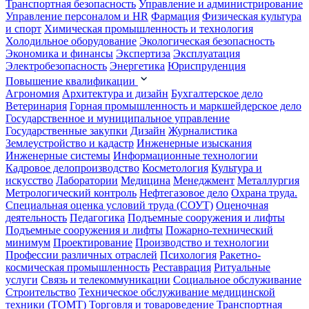
Транспортная безопасность
Управление и администрирование
Управление персоналом и HR
Фармация
Физическая культура
и спорт
Химическая промышленность и технология
Холодильное оборудование
Экологическая безопасность
Экономика и финансы
Экспертиза
Эксплуатация
Электробезопасность
Энергетика
Юриспруденция
Повышение квалификации
Агрономия
Архитектура и дизайн
Бухгалтерское дело
Ветеринария
Горная промышленность и маркшейдерское дело
Государственное и муниципальное управление
Государственные закупки
Дизайн
Журналистика
Землеустройство и кадастр
Инженерные изыскания
Инженерные системы
Информационные технологии
Кадровое делопроизводство
Косметология
Культура и
искусство
Лаборатории
Медицина
Менеджмент
Металлургия
Метрологический контроль
Нефтегазовое дело
Охрана труда.
Специальная оценка условий труда (СОУТ)
Оценочная
деятельность
Педагогика
Подъемные сооружения и лифты
Подъемные сооружения и лифты
Пожарно-технический
минимум
Проектирование
Производство и технологии
Профессии различных отраслей
Психология
Ракетно-
космическая промышленность
Реставрация
Ритуальные
услуги
Связь и телекоммуникации
Социальное обслуживание
Строительство
Техническое обслуживание медицинской
техники (ТОМТ)
Торговля и товароведение
Транспортная