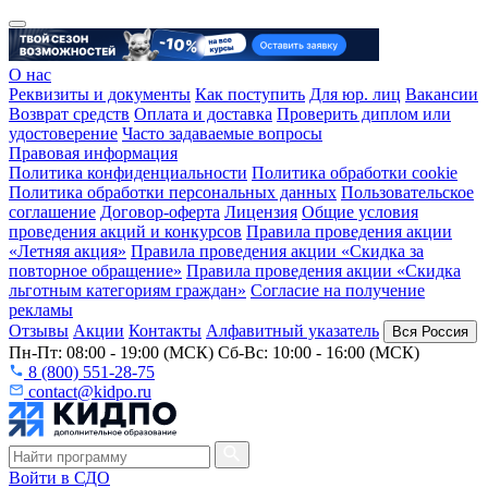
О нас
Реквизиты и документы
Как поступить
Для юр. лиц
Вакансии
Возврат средств
Оплата и доставка
Проверить диплом или
удостоверение
Часто задаваемые вопросы
Правовая информация
Политика конфиденциальности
Политика обработки cookie
Политика обработки персональных данных
Пользовательское
соглашение
Договор-оферта
Лицензия
Общие условия
проведения акций и конкурсов
Правила проведения акции
«Летняя акция»
Правила проведения акции «Скидка за
повторное обращение»
Правила проведения акции «Скидка
льготным категориям граждан»
Согласие на получение
рекламы
Отзывы
Акции
Контакты
Алфавитный указатель
Вся Россия
Пн-Пт: 08:00 - 19:00 (МСК) Сб-Вс: 10:00 - 16:00 (МСК)
8 (800) 551-28-75
contact@kidpo.ru
Войти в СДО