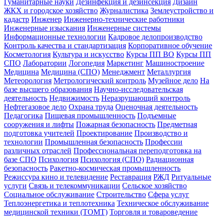
Гуманитарные науки
Дезинфекция и дезинсекция
Дизайн
ЖКХ и городское хозяйство
Журналистика
Землеустройство и
кадастр
Инженер
Инженерно-технические работники
Инженерные изыскания
Инженерные системы
Информационные технологии
Кадровое делопроизводство
Контроль качества и стандартизация
Корпоративное обучение
Косметология
Культура и искусство
Курсы ПП ВО
Курсы ПП
СПО
Лаборатории
Логопедия
Маркетинг
Машиностроение
Медицина
Медицина (СПО)
Менеджмент
Металлургия
Метеорология
Метрологический контроль
Музейное дело
На
базе высшего образования
Научно-исследовательская
деятельность
Недвижимость
Неразрушающий контроль
Нефтегазовое дело
Охрана труда
Оценочная деятельность
Педагогика
Пищевая промышленность
Подъемные
сооружения и лифты
Пожарная безопасность
Предметная
подготовка учителей
Проектирование
Производство и
технологии
Промышленная безопасность
Профессии
различных отраслей
Профессиональная переподготовка на
базе СПО
Психология
Психология (СПО)
Радиационная
безопасность
Ракетно-космическая промышленность
Режиссура кино и телевидение
Реставрация
РЖД
Ритуальные
услуги
Связь и телекоммуникации
Сельское хозяйство
Социальное обслуживание
Строительство
Сфера услуг
Теплоэнергетика и теплотехника
Техническое обслуживание
медицинской техники (ТОМТ)
Торговля и товароведение