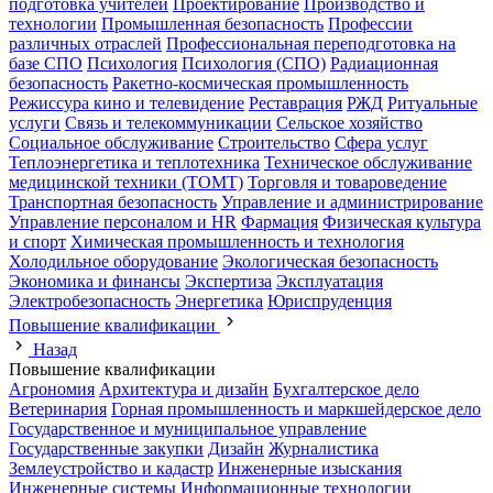
подготовка учителей
Проектирование
Производство и
технологии
Промышленная безопасность
Профессии
различных отраслей
Профессиональная переподготовка на
базе СПО
Психология
Психология (СПО)
Радиационная
безопасность
Ракетно-космическая промышленность
Режиссура кино и телевидение
Реставрация
РЖД
Ритуальные
услуги
Связь и телекоммуникации
Сельское хозяйство
Социальное обслуживание
Строительство
Сфера услуг
Теплоэнергетика и теплотехника
Техническое обслуживание
медицинской техники (ТОМТ)
Торговля и товароведение
Транспортная безопасность
Управление и администрирование
Управление персоналом и HR
Фармация
Физическая культура
и спорт
Химическая промышленность и технология
Холодильное оборудование
Экологическая безопасность
Экономика и финансы
Экспертиза
Эксплуатация
Электробезопасность
Энергетика
Юриспруденция
Повышение квалификации
Назад
Повышение квалификации
Агрономия
Архитектура и дизайн
Бухгалтерское дело
Ветеринария
Горная промышленность и маркшейдерское дело
Государственное и муниципальное управление
Государственные закупки
Дизайн
Журналистика
Землеустройство и кадастр
Инженерные изыскания
Инженерные системы
Информационные технологии