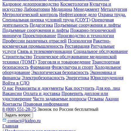
Кадровое делопроизводство
Косметология
Культура и
искусство
Лаборатории
Медицина
Менеджмент
Металлургия
Метрологический контроль
Нефтегазовое дело
Охрана труда.
Специальная оценка условий труда (СОУТ)
Оценочная
деятельность
Педагогика
Подъемные сооружения и лифты
Подъемные сооружения и лифты
Пожарно-технический
минимум
Проектирование
Производство и технологии
Профессии различных отраслей
Психология
Ракетно-
космическая промышленность
Реставрация
Ритуальные
услуги
Связь и телекоммуникации
Социальное обслуживание
Строительство
Техническое обслуживание медицинской
техники (ТОМТ)
Торговля и товароведение
Транспортная
безопасность
Фармация
Физкультура и спорт
Холодильное
оборудование
Экологическая безопасность
Экономика и
финансы
Электробезопасность
Энергетика
Юриспруденция
Войти в СДО
О нас
Реквизиты и документы
Как поступить
Для юр. лиц
Вакансии
Оплата и доставка
Проверить диплом или
удостоверение
Часто задаваемые вопросы
Отзывы
Акции
Контакты
Правовая информация
8 (800) 551-28-75
Звонок по России бесплатный
Задать вопрос
contact@kidpo.ru
Главная