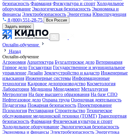
безопасность
Фармация
Физкультура и спорт
Холодильное
оборудование
Экологическая безопасность
Экономика и
финансы
Электробезопасность
Энергетика
Юриспруденция
8 (800) 551-28-75
Вся Россия
Задать вопрос
Онлайн-обучение
Назад
Онлайн-обучение
Агрономия
Архитектура
Бухгалтерское дело
Ветеринария
Горное дело
Госзакупки
Государственное и муниципальное
управление
Дизайн
Землеустройство и кадастр
Инженерные
изыскания
Инженерные системы
Информационные
технологии
Кадровое делопроизводство
Косметология
Лаборатории
Медицина
Менеджмент
Металлургия
Метрология
На базе высшего образования
На базе СПО
Нефтегазовое дело
Охрана труда
Оценочная деятельность
Педагогика
Пожарная безопасность
Проектирование
Психология
Реставрация
Строительство
Техническое
обслуживание медицинской техники (ТОМТ)
Транспортная
безопасность
Фармация
Физическая культура и спорт
Холодильное оборудование
Экологическая безопасность
Экономика и финансы
Электробезопасность
Энергетика