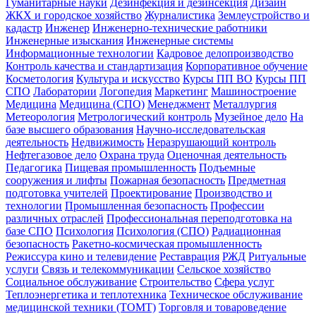
Гуманитарные науки
Дезинфекция и дезинсекция
Дизайн
ЖКХ и городское хозяйство
Журналистика
Землеустройство и
кадастр
Инженер
Инженерно-технические работники
Инженерные изыскания
Инженерные системы
Информационные технологии
Кадровое делопроизводство
Контроль качества и стандартизация
Корпоративное обучение
Косметология
Культура и искусство
Курсы ПП ВО
Курсы ПП
СПО
Лаборатории
Логопедия
Маркетинг
Машиностроение
Медицина
Медицина (СПО)
Менеджмент
Металлургия
Метеорология
Метрологический контроль
Музейное дело
На
базе высшего образования
Научно-исследовательская
деятельность
Недвижимость
Неразрушающий контроль
Нефтегазовое дело
Охрана труда
Оценочная деятельность
Педагогика
Пищевая промышленность
Подъемные
сооружения и лифты
Пожарная безопасность
Предметная
подготовка учителей
Проектирование
Производство и
технологии
Промышленная безопасность
Профессии
различных отраслей
Профессиональная переподготовка на
базе СПО
Психология
Психология (СПО)
Радиационная
безопасность
Ракетно-космическая промышленность
Режиссура кино и телевидение
Реставрация
РЖД
Ритуальные
услуги
Связь и телекоммуникации
Сельское хозяйство
Социальное обслуживание
Строительство
Сфера услуг
Теплоэнергетика и теплотехника
Техническое обслуживание
медицинской техники (ТОМТ)
Торговля и товароведение