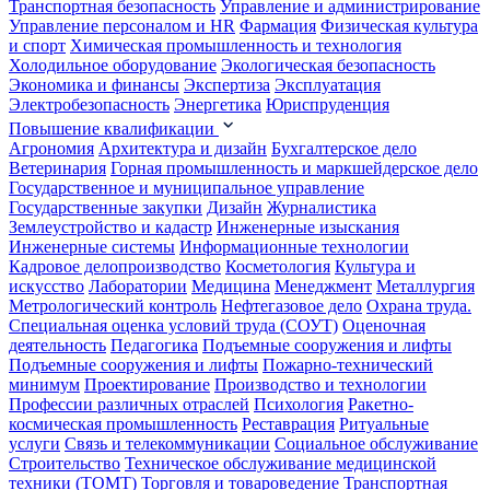
Транспортная безопасность
Управление и администрирование
Управление персоналом и HR
Фармация
Физическая культура
и спорт
Химическая промышленность и технология
Холодильное оборудование
Экологическая безопасность
Экономика и финансы
Экспертиза
Эксплуатация
Электробезопасность
Энергетика
Юриспруденция
Повышение квалификации
Агрономия
Архитектура и дизайн
Бухгалтерское дело
Ветеринария
Горная промышленность и маркшейдерское дело
Государственное и муниципальное управление
Государственные закупки
Дизайн
Журналистика
Землеустройство и кадастр
Инженерные изыскания
Инженерные системы
Информационные технологии
Кадровое делопроизводство
Косметология
Культура и
искусство
Лаборатории
Медицина
Менеджмент
Металлургия
Метрологический контроль
Нефтегазовое дело
Охрана труда.
Специальная оценка условий труда (СОУТ)
Оценочная
деятельность
Педагогика
Подъемные сооружения и лифты
Подъемные сооружения и лифты
Пожарно-технический
минимум
Проектирование
Производство и технологии
Профессии различных отраслей
Психология
Ракетно-
космическая промышленность
Реставрация
Ритуальные
услуги
Связь и телекоммуникации
Социальное обслуживание
Строительство
Техническое обслуживание медицинской
техники (ТОМТ)
Торговля и товароведение
Транспортная