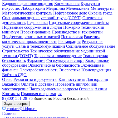
Кадровое делопроизводство
Косметология
Культура и
искусство
Лаборатории
Медицина
Менеджмент
Металлургия
Метрологический контроль
Нефтегазовое дело
Охрана труда.
Специальная оценка условий труда (СОУТ)
Оценочная
деятельность
Педагогика
Подъемные сооружения и лифты
Подъемные сооружения и лифты
Пожарно-технический
минимум
Проектирование
Производство и технологии
Профессии различных отраслей
Психология
Ракетно-
космическая промышленность
Реставрация
Ритуальные
услуги
Связь и телекоммуникации
Социальное обслуживание
Строительство
Техническое обслуживание медицинской
техники (ТОМТ)
Торговля и товароведение
Транспортная
безопасность
Фармация
Физкультура и спорт
Холодильное
оборудование
Экологическая безопасность
Экономика и
финансы
Электробезопасность
Энергетика
Юриспруденция
Войти в СДО
О нас
Реквизиты и документы
Как поступить
Для юр. лиц
Вакансии
Оплата и доставка
Проверить диплом или
удостоверение
Часто задаваемые вопросы
Отзывы
Акции
Контакты
Правовая информация
8 (800) 551-28-75
Звонок по России бесплатный
Задать вопрос
contact@kidpo.ru
Главная