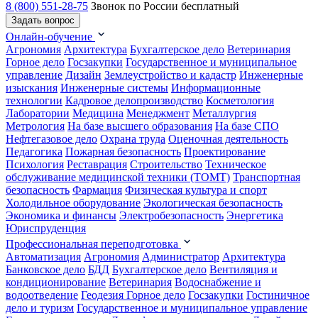
8 (800) 551-28-75
Звонок по России бесплатный
Задать вопрос
Онлайн-обучение
Агрономия
Архитектура
Бухгалтерское дело
Ветеринария
Горное дело
Госзакупки
Государственное и муниципальное
управление
Дизайн
Землеустройство и кадастр
Инженерные
изыскания
Инженерные системы
Информационные
технологии
Кадровое делопроизводство
Косметология
Лаборатории
Медицина
Менеджмент
Металлургия
Метрология
На базе высшего образования
На базе СПО
Нефтегазовое дело
Охрана труда
Оценочная деятельность
Педагогика
Пожарная безопасность
Проектирование
Психология
Реставрация
Строительство
Техническое
обслуживание медицинской техники (ТОМТ)
Транспортная
безопасность
Фармация
Физическая культура и спорт
Холодильное оборудование
Экологическая безопасность
Экономика и финансы
Электробезопасность
Энергетика
Юриспруденция
Профессиональная переподготовка
Автоматизация
Агрономия
Администратор
Архитектура
Банковское дело
БДД
Бухгалтерское дело
Вентиляция и
кондиционирование
Ветеринария
Водоснабжение и
водоотведение
Геодезия
Горное дело
Госзакупки
Гостиничное
дело и туризм
Государственное и муниципальное управление