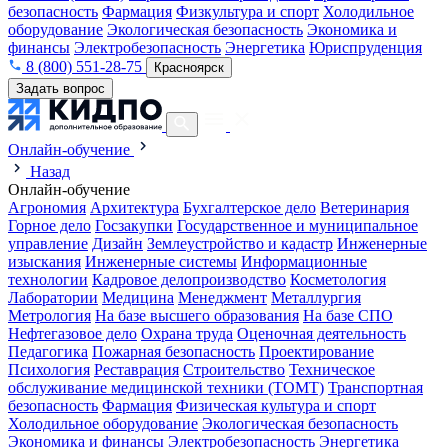
безопасность
Фармация
Физкультура и спорт
Холодильное
оборудование
Экологическая безопасность
Экономика и
финансы
Электробезопасность
Энергетика
Юриспруденция
8 (800) 551-28-75
Красноярск
Задать вопрос
Онлайн-обучение
Назад
Онлайн-обучение
Агрономия
Архитектура
Бухгалтерское дело
Ветеринария
Горное дело
Госзакупки
Государственное и муниципальное
управление
Дизайн
Землеустройство и кадастр
Инженерные
изыскания
Инженерные системы
Информационные
технологии
Кадровое делопроизводство
Косметология
Лаборатории
Медицина
Менеджмент
Металлургия
Метрология
На базе высшего образования
На базе СПО
Нефтегазовое дело
Охрана труда
Оценочная деятельность
Педагогика
Пожарная безопасность
Проектирование
Психология
Реставрация
Строительство
Техническое
обслуживание медицинской техники (ТОМТ)
Транспортная
безопасность
Фармация
Физическая культура и спорт
Холодильное оборудование
Экологическая безопасность
Экономика и финансы
Электробезопасность
Энергетика