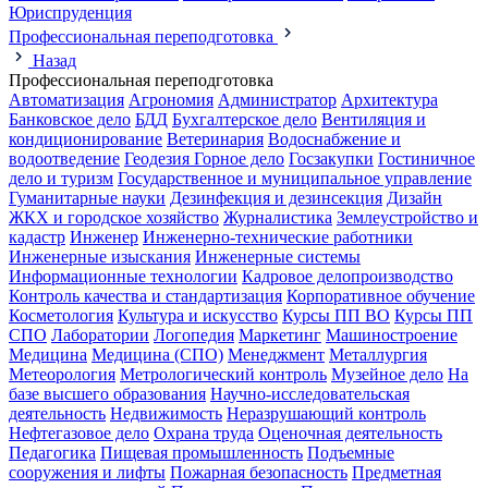
Юриспруденция
Профессиональная переподготовка
Назад
Профессиональная переподготовка
Автоматизация
Агрономия
Администратор
Архитектура
Банковское дело
БДД
Бухгалтерское дело
Вентиляция и
кондиционирование
Ветеринария
Водоснабжение и
водоотведение
Геодезия
Горное дело
Госзакупки
Гостиничное
дело и туризм
Государственное и муниципальное управление
Гуманитарные науки
Дезинфекция и дезинсекция
Дизайн
ЖКХ и городское хозяйство
Журналистика
Землеустройство и
кадастр
Инженер
Инженерно-технические работники
Инженерные изыскания
Инженерные системы
Информационные технологии
Кадровое делопроизводство
Контроль качества и стандартизация
Корпоративное обучение
Косметология
Культура и искусство
Курсы ПП ВО
Курсы ПП
СПО
Лаборатории
Логопедия
Маркетинг
Машиностроение
Медицина
Медицина (СПО)
Менеджмент
Металлургия
Метеорология
Метрологический контроль
Музейное дело
На
базе высшего образования
Научно-исследовательская
деятельность
Недвижимость
Неразрушающий контроль
Нефтегазовое дело
Охрана труда
Оценочная деятельность
Педагогика
Пищевая промышленность
Подъемные
сооружения и лифты
Пожарная безопасность
Предметная