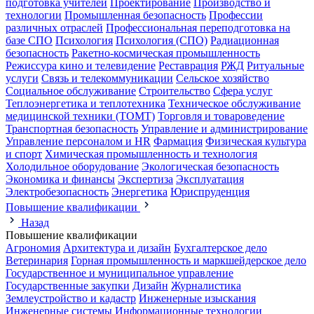
подготовка учителей
Проектирование
Производство и
технологии
Промышленная безопасность
Профессии
различных отраслей
Профессиональная переподготовка на
базе СПО
Психология
Психология (СПО)
Радиационная
безопасность
Ракетно-космическая промышленность
Режиссура кино и телевидение
Реставрация
РЖД
Ритуальные
услуги
Связь и телекоммуникации
Сельское хозяйство
Социальное обслуживание
Строительство
Сфера услуг
Теплоэнергетика и теплотехника
Техническое обслуживание
медицинской техники (ТОМТ)
Торговля и товароведение
Транспортная безопасность
Управление и администрирование
Управление персоналом и HR
Фармация
Физическая культура
и спорт
Химическая промышленность и технология
Холодильное оборудование
Экологическая безопасность
Экономика и финансы
Экспертиза
Эксплуатация
Электробезопасность
Энергетика
Юриспруденция
Повышение квалификации
Назад
Повышение квалификации
Агрономия
Архитектура и дизайн
Бухгалтерское дело
Ветеринария
Горная промышленность и маркшейдерское дело
Государственное и муниципальное управление
Государственные закупки
Дизайн
Журналистика
Землеустройство и кадастр
Инженерные изыскания
Инженерные системы
Информационные технологии