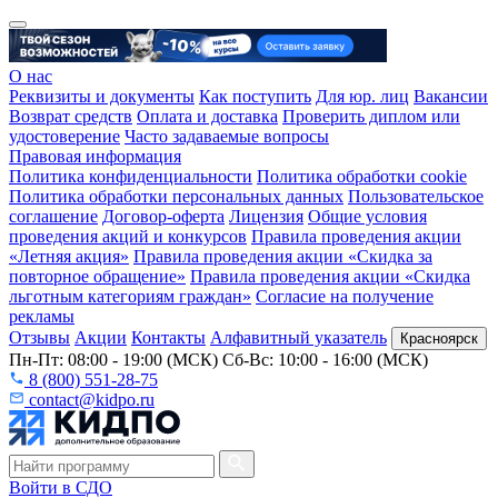
О нас
Реквизиты и документы
Как поступить
Для юр. лиц
Вакансии
Возврат средств
Оплата и доставка
Проверить диплом или
удостоверение
Часто задаваемые вопросы
Правовая информация
Политика конфиденциальности
Политика обработки cookie
Политика обработки персональных данных
Пользовательское
соглашение
Договор-оферта
Лицензия
Общие условия
проведения акций и конкурсов
Правила проведения акции
«Летняя акция»
Правила проведения акции «Скидка за
повторное обращение»
Правила проведения акции «Скидка
льготным категориям граждан»
Согласие на получение
рекламы
Отзывы
Акции
Контакты
Алфавитный указатель
Красноярск
Пн-Пт: 08:00 - 19:00 (МСК) Сб-Вс: 10:00 - 16:00 (МСК)
8 (800) 551-28-75
contact@kidpo.ru
Войти в СДО