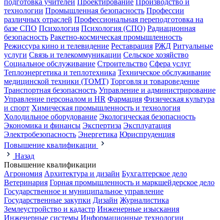
подготовка учителей
Проектирование
Производство и
технологии
Промышленная безопасность
Профессии
различных отраслей
Профессиональная переподготовка на
базе СПО
Психология
Психология (СПО)
Радиационная
безопасность
Ракетно-космическая промышленность
Режиссура кино и телевидение
Реставрация
РЖД
Ритуальные
услуги
Связь и телекоммуникации
Сельское хозяйство
Социальное обслуживание
Строительство
Сфера услуг
Теплоэнергетика и теплотехника
Техническое обслуживание
медицинской техники (ТОМТ)
Торговля и товароведение
Транспортная безопасность
Управление и администрирование
Управление персоналом и HR
Фармация
Физическая культура
и спорт
Химическая промышленность и технология
Холодильное оборудование
Экологическая безопасность
Экономика и финансы
Экспертиза
Эксплуатация
Электробезопасность
Энергетика
Юриспруденция
Повышение квалификации
Назад
Повышение квалификации
Агрономия
Архитектура и дизайн
Бухгалтерское дело
Ветеринария
Горная промышленность и маркшейдерское дело
Государственное и муниципальное управление
Государственные закупки
Дизайн
Журналистика
Землеустройство и кадастр
Инженерные изыскания
Инженерные системы
Информационные технологии