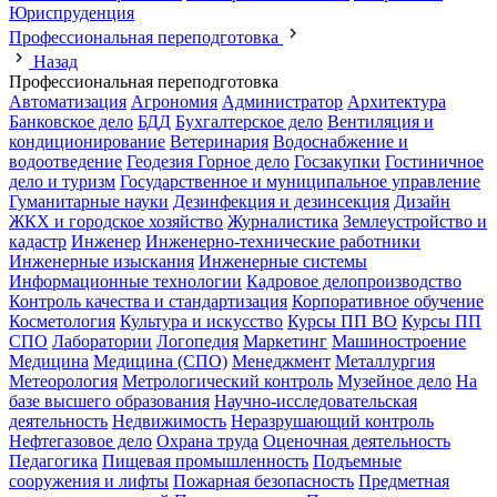
Юриспруденция
Профессиональная переподготовка
Назад
Профессиональная переподготовка
Автоматизация
Агрономия
Администратор
Архитектура
Банковское дело
БДД
Бухгалтерское дело
Вентиляция и
кондиционирование
Ветеринария
Водоснабжение и
водоотведение
Геодезия
Горное дело
Госзакупки
Гостиничное
дело и туризм
Государственное и муниципальное управление
Гуманитарные науки
Дезинфекция и дезинсекция
Дизайн
ЖКХ и городское хозяйство
Журналистика
Землеустройство и
кадастр
Инженер
Инженерно-технические работники
Инженерные изыскания
Инженерные системы
Информационные технологии
Кадровое делопроизводство
Контроль качества и стандартизация
Корпоративное обучение
Косметология
Культура и искусство
Курсы ПП ВО
Курсы ПП
СПО
Лаборатории
Логопедия
Маркетинг
Машиностроение
Медицина
Медицина (СПО)
Менеджмент
Металлургия
Метеорология
Метрологический контроль
Музейное дело
На
базе высшего образования
Научно-исследовательская
деятельность
Недвижимость
Неразрушающий контроль
Нефтегазовое дело
Охрана труда
Оценочная деятельность
Педагогика
Пищевая промышленность
Подъемные
сооружения и лифты
Пожарная безопасность
Предметная