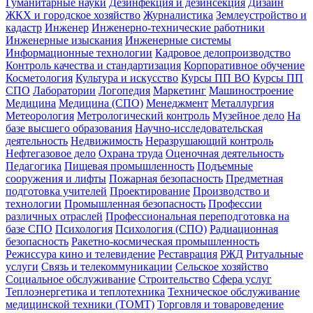
Гуманитарные науки
Дезинфекция и дезинсекция
Дизайн
ЖКХ и городское хозяйство
Журналистика
Землеустройство и
кадастр
Инженер
Инженерно-технические работники
Инженерные изыскания
Инженерные системы
Информационные технологии
Кадровое делопроизводство
Контроль качества и стандартизация
Корпоративное обучение
Косметология
Культура и искусство
Курсы ПП ВО
Курсы ПП
СПО
Лаборатории
Логопедия
Маркетинг
Машиностроение
Медицина
Медицина (СПО)
Менеджмент
Металлургия
Метеорология
Метрологический контроль
Музейное дело
На
базе высшего образования
Научно-исследовательская
деятельность
Недвижимость
Неразрушающий контроль
Нефтегазовое дело
Охрана труда
Оценочная деятельность
Педагогика
Пищевая промышленность
Подъемные
сооружения и лифты
Пожарная безопасность
Предметная
подготовка учителей
Проектирование
Производство и
технологии
Промышленная безопасность
Профессии
различных отраслей
Профессиональная переподготовка на
базе СПО
Психология
Психология (СПО)
Радиационная
безопасность
Ракетно-космическая промышленность
Режиссура кино и телевидение
Реставрация
РЖД
Ритуальные
услуги
Связь и телекоммуникации
Сельское хозяйство
Социальное обслуживание
Строительство
Сфера услуг
Теплоэнергетика и теплотехника
Техническое обслуживание
медицинской техники (ТОМТ)
Торговля и товароведение