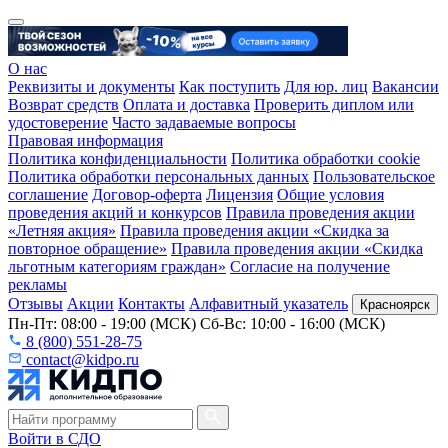
О нас
Реквизиты и документы
Как поступить
Для юр. лиц
Вакансии
Возврат средств
Оплата и доставка
Проверить диплом или
удостоверение
Часто задаваемые вопросы
Правовая информация
Политика конфиденциальности
Политика обработки cookie
Политика обработки персональных данных
Пользовательское
соглашение
Договор-оферта
Лицензия
Общие условия
проведения акций и конкурсов
Правила проведения акции
«Летняя акция»
Правила проведения акции «Скидка за
повторное обращение»
Правила проведения акции «Скидка
льготным категориям граждан»
Согласие на получение
рекламы
Отзывы
Акции
Контакты
Алфавитный указатель
Красноярск
Пн-Пт: 08:00 - 19:00 (МСК) Сб-Вс: 10:00 - 16:00 (МСК)
8 (800) 551-28-75
contact@kidpo.ru
Войти в СДО