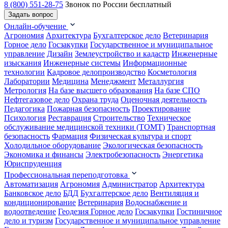
8 (800) 551-28-75
Звонок по России бесплатный
Задать вопрос
Онлайн-обучение
Агрономия
Архитектура
Бухгалтерское дело
Ветеринария
Горное дело
Госзакупки
Государственное и муниципальное
управление
Дизайн
Землеустройство и кадастр
Инженерные
изыскания
Инженерные системы
Информационные
технологии
Кадровое делопроизводство
Косметология
Лаборатории
Медицина
Менеджмент
Металлургия
Метрология
На базе высшего образования
На базе СПО
Нефтегазовое дело
Охрана труда
Оценочная деятельность
Педагогика
Пожарная безопасность
Проектирование
Психология
Реставрация
Строительство
Техническое
обслуживание медицинской техники (ТОМТ)
Транспортная
безопасность
Фармация
Физическая культура и спорт
Холодильное оборудование
Экологическая безопасность
Экономика и финансы
Электробезопасность
Энергетика
Юриспруденция
Профессиональная переподготовка
Автоматизация
Агрономия
Администратор
Архитектура
Банковское дело
БДД
Бухгалтерское дело
Вентиляция и
кондиционирование
Ветеринария
Водоснабжение и
водоотведение
Геодезия
Горное дело
Госзакупки
Гостиничное
дело и туризм
Государственное и муниципальное управление