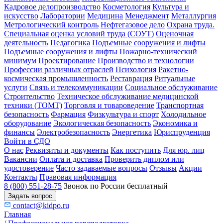
Кадровое делопроизводство
Косметология
Культура и
искусство
Лаборатории
Медицина
Менеджмент
Металлургия
Метрологический контроль
Нефтегазовое дело
Охрана труда.
Специальная оценка условий труда (СОУТ)
Оценочная
деятельность
Педагогика
Подъемные сооружения и лифты
Подъемные сооружения и лифты
Пожарно-технический
минимум
Проектирование
Производство и технологии
Профессии различных отраслей
Психология
Ракетно-
космическая промышленность
Реставрация
Ритуальные
услуги
Связь и телекоммуникации
Социальное обслуживание
Строительство
Техническое обслуживание медицинской
техники (ТОМТ)
Торговля и товароведение
Транспортная
безопасность
Фармация
Физкультура и спорт
Холодильное
оборудование
Экологическая безопасность
Экономика и
финансы
Электробезопасность
Энергетика
Юриспруденция
Войти в СДО
О нас
Реквизиты и документы
Как поступить
Для юр. лиц
Вакансии
Оплата и доставка
Проверить диплом или
удостоверение
Часто задаваемые вопросы
Отзывы
Акции
Контакты
Правовая информация
8 (800) 551-28-75
Звонок по России бесплатный
Задать вопрос
contact@kidpo.ru
Главная