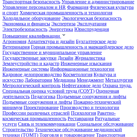
Транспортная безопасность
Управление и администрирование
Управление персоналом и HR
Фармация
Физическая культура
и спорт
Химическая промышленность и технология
Холодильное оборудование
Экологическая безопасность
Экономика и финансы
Экспертиза
Эксплуатация
Электробезопасность
Энергетика
Юриспруденция
Повышение квалификации
Агрономия
Архитектура и дизайн
Бухгалтерское дело
Ветеринария
Горная промышленность и маркшейдерское дело
Государственное и муниципальное управление
Государственные закупки
Дизайн
Журналистика
Землеустройство и кадастр
Инженерные изыскания
Инженерные системы
Информационные технологии
Кадровое делопроизводство
Косметология
Культура и
искусство
Лаборатории
Медицина
Менеджмент
Металлургия
Метрологический контроль
Нефтегазовое дело
Охрана труда.
Специальная оценка условий труда (СОУТ)
Оценочная
деятельность
Педагогика
Подъемные сооружения и лифты
Подъемные сооружения и лифты
Пожарно-технический
минимум
Проектирование
Производство и технологии
Профессии различных отраслей
Психология
Ракетно-
космическая промышленность
Реставрация
Ритуальные
услуги
Связь и телекоммуникации
Социальное обслуживание
Строительство
Техническое обслуживание медицинской
техники (ТОМТ)
Торговля и товароведение
Транспортная