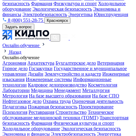
безопасность
Фармация
Физкультура и спорт
Холодильное
оборудование
Экологическая безопасность
Экономика и
финансы
Электробезопасность
Энергетика
Юриспруденция
8 (800) 551-28-75
Красноярск
Задать вопрос
Онлайн-обучение
Назад
Онлайн-обучение
Агрономия
Архитектура
Бухгалтерское дело
Ветеринария
Горное дело
Госзакупки
Государственное и муниципальное
управление
Дизайн
Землеустройство и кадастр
Инженерные
изыскания
Инженерные системы
Информационные
технологии
Кадровое делопроизводство
Косметология
Лаборатории
Медицина
Менеджмент
Металлургия
Метрология
На базе высшего образования
На базе СПО
Нефтегазовое дело
Охрана труда
Оценочная деятельность
Педагогика
Пожарная безопасность
Проектирование
Психология
Реставрация
Строительство
Техническое
обслуживание медицинской техники (ТОМТ)
Транспортная
безопасность
Фармация
Физическая культура и спорт
Холодильное оборудование
Экологическая безопасность
Экономика и финансы
Электробезопасность
Энергетика