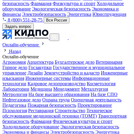
безопасность
Фармация
Физкультура и спорт
Холодильное
оборудование
Экологическая безопасность
Экономика и
финансы
Электробезопасность
Энергетика
Юриспруденция
8 (800) 551-28-75
Вся Россия
Задать вопрос
Онлайн-обучение
Назад
Онлайн-обучение
Агрономия
Архитектура
Бухгалтерское дело
Ветеринария
Горное дело
Госзакупки
Государственное и муниципальное
управление
Дизайн
Землеустройство и кадастр
Инженерные
изыскания
Инженерные системы
Информационные
технологии
Кадровое делопроизводство
Косметология
Лаборатории
Медицина
Менеджмент
Металлургия
Метрология
На базе высшего образования
На базе СПО
Нефтегазовое дело
Охрана труда
Оценочная деятельность
Педагогика
Пожарная безопасность
Проектирование
Психология
Реставрация
Строительство
Техническое
обслуживание медицинской техники (ТОМТ)
Транспортная
безопасность
Фармация
Физическая культура и спорт
Холодильное оборудование
Экологическая безопасность
Экономика и финансы
Электробезопасность
Энергетика