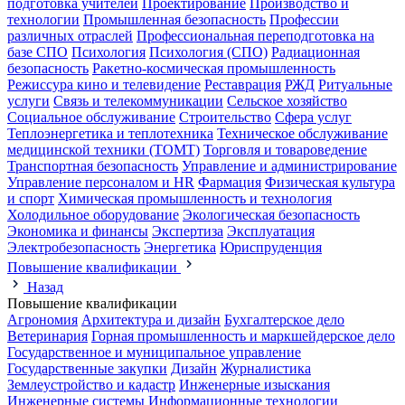
подготовка учителей
Проектирование
Производство и
технологии
Промышленная безопасность
Профессии
различных отраслей
Профессиональная переподготовка на
базе СПО
Психология
Психология (СПО)
Радиационная
безопасность
Ракетно-космическая промышленность
Режиссура кино и телевидение
Реставрация
РЖД
Ритуальные
услуги
Связь и телекоммуникации
Сельское хозяйство
Социальное обслуживание
Строительство
Сфера услуг
Теплоэнергетика и теплотехника
Техническое обслуживание
медицинской техники (ТОМТ)
Торговля и товароведение
Транспортная безопасность
Управление и администрирование
Управление персоналом и HR
Фармация
Физическая культура
и спорт
Химическая промышленность и технология
Холодильное оборудование
Экологическая безопасность
Экономика и финансы
Экспертиза
Эксплуатация
Электробезопасность
Энергетика
Юриспруденция
Повышение квалификации
Назад
Повышение квалификации
Агрономия
Архитектура и дизайн
Бухгалтерское дело
Ветеринария
Горная промышленность и маркшейдерское дело
Государственное и муниципальное управление
Государственные закупки
Дизайн
Журналистика
Землеустройство и кадастр
Инженерные изыскания
Инженерные системы
Информационные технологии