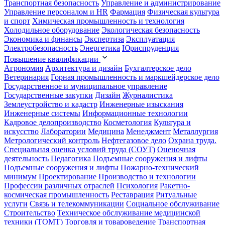
Транспортная безопасность
Управление и администрирование
Управление персоналом и HR
Фармация
Физическая культура
и спорт
Химическая промышленность и технология
Холодильное оборудование
Экологическая безопасность
Экономика и финансы
Экспертиза
Эксплуатация
Электробезопасность
Энергетика
Юриспруденция
Повышение квалификации
Агрономия
Архитектура и дизайн
Бухгалтерское дело
Ветеринария
Горная промышленность и маркшейдерское дело
Государственное и муниципальное управление
Государственные закупки
Дизайн
Журналистика
Землеустройство и кадастр
Инженерные изыскания
Инженерные системы
Информационные технологии
Кадровое делопроизводство
Косметология
Культура и
искусство
Лаборатории
Медицина
Менеджмент
Металлургия
Метрологический контроль
Нефтегазовое дело
Охрана труда.
Специальная оценка условий труда (СОУТ)
Оценочная
деятельность
Педагогика
Подъемные сооружения и лифты
Подъемные сооружения и лифты
Пожарно-технический
минимум
Проектирование
Производство и технологии
Профессии различных отраслей
Психология
Ракетно-
космическая промышленность
Реставрация
Ритуальные
услуги
Связь и телекоммуникации
Социальное обслуживание
Строительство
Техническое обслуживание медицинской
техники (ТОМТ)
Торговля и товароведение
Транспортная