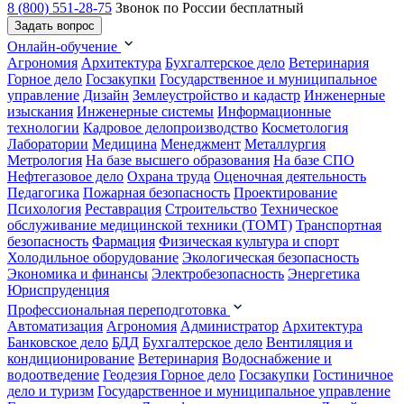
8 (800) 551-28-75
Звонок по России бесплатный
Задать вопрос
Онлайн-обучение
Агрономия
Архитектура
Бухгалтерское дело
Ветеринария
Горное дело
Госзакупки
Государственное и муниципальное
управление
Дизайн
Землеустройство и кадастр
Инженерные
изыскания
Инженерные системы
Информационные
технологии
Кадровое делопроизводство
Косметология
Лаборатории
Медицина
Менеджмент
Металлургия
Метрология
На базе высшего образования
На базе СПО
Нефтегазовое дело
Охрана труда
Оценочная деятельность
Педагогика
Пожарная безопасность
Проектирование
Психология
Реставрация
Строительство
Техническое
обслуживание медицинской техники (ТОМТ)
Транспортная
безопасность
Фармация
Физическая культура и спорт
Холодильное оборудование
Экологическая безопасность
Экономика и финансы
Электробезопасность
Энергетика
Юриспруденция
Профессиональная переподготовка
Автоматизация
Агрономия
Администратор
Архитектура
Банковское дело
БДД
Бухгалтерское дело
Вентиляция и
кондиционирование
Ветеринария
Водоснабжение и
водоотведение
Геодезия
Горное дело
Госзакупки
Гостиничное
дело и туризм
Государственное и муниципальное управление