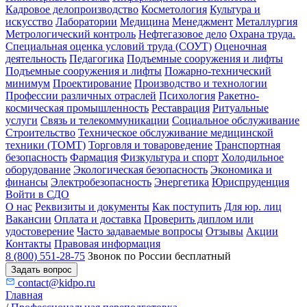
Кадровое делопроизводство
Косметология
Культура и
искусство
Лаборатории
Медицина
Менеджмент
Металлургия
Метрологический контроль
Нефтегазовое дело
Охрана труда.
Специальная оценка условий труда (СОУТ)
Оценочная
деятельность
Педагогика
Подъемные сооружения и лифты
Подъемные сооружения и лифты
Пожарно-технический
минимум
Проектирование
Производство и технологии
Профессии различных отраслей
Психология
Ракетно-
космическая промышленность
Реставрация
Ритуальные
услуги
Связь и телекоммуникации
Социальное обслуживание
Строительство
Техническое обслуживание медицинской
техники (ТОМТ)
Торговля и товароведение
Транспортная
безопасность
Фармация
Физкультура и спорт
Холодильное
оборудование
Экологическая безопасность
Экономика и
финансы
Электробезопасность
Энергетика
Юриспруденция
Войти в СДО
О нас
Реквизиты и документы
Как поступить
Для юр. лиц
Вакансии
Оплата и доставка
Проверить диплом или
удостоверение
Часто задаваемые вопросы
Отзывы
Акции
Контакты
Правовая информация
8 (800) 551-28-75
Звонок по России бесплатный
Задать вопрос
contact@kidpo.ru
Главная