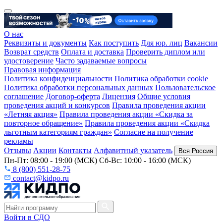
О нас
Реквизиты и документы
Как поступить
Для юр. лиц
Вакансии
Возврат средств
Оплата и доставка
Проверить диплом или
удостоверение
Часто задаваемые вопросы
Правовая информация
Политика конфиденциальности
Политика обработки cookie
Политика обработки персональных данных
Пользовательское
соглашение
Договор-оферта
Лицензия
Общие условия
проведения акций и конкурсов
Правила проведения акции
«Летняя акция»
Правила проведения акции «Скидка за
повторное обращение»
Правила проведения акции «Скидка
льготным категориям граждан»
Согласие на получение
рекламы
Отзывы
Акции
Контакты
Алфавитный указатель
Вся Россия
Пн-Пт: 08:00 - 19:00 (МСК) Сб-Вс: 10:00 - 16:00 (МСК)
8 (800) 551-28-75
contact@kidpo.ru
Войти в СДО