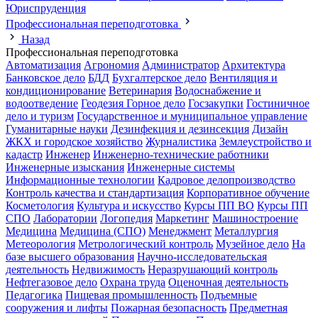
Юриспруденция
Профессиональная переподготовка
Назад
Профессиональная переподготовка
Автоматизация
Агрономия
Администратор
Архитектура
Банковское дело
БДД
Бухгалтерское дело
Вентиляция и
кондиционирование
Ветеринария
Водоснабжение и
водоотведение
Геодезия
Горное дело
Госзакупки
Гостиничное
дело и туризм
Государственное и муниципальное управление
Гуманитарные науки
Дезинфекция и дезинсекция
Дизайн
ЖКХ и городское хозяйство
Журналистика
Землеустройство и
кадастр
Инженер
Инженерно-технические работники
Инженерные изыскания
Инженерные системы
Информационные технологии
Кадровое делопроизводство
Контроль качества и стандартизация
Корпоративное обучение
Косметология
Культура и искусство
Курсы ПП ВО
Курсы ПП
СПО
Лаборатории
Логопедия
Маркетинг
Машиностроение
Медицина
Медицина (СПО)
Менеджмент
Металлургия
Метеорология
Метрологический контроль
Музейное дело
На
базе высшего образования
Научно-исследовательская
деятельность
Недвижимость
Неразрушающий контроль
Нефтегазовое дело
Охрана труда
Оценочная деятельность
Педагогика
Пищевая промышленность
Подъемные
сооружения и лифты
Пожарная безопасность
Предметная