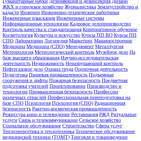
Гуманитарные науки
Дезинфекция и дезинсекция
Дизайн
ЖКХ и городское хозяйство
Журналистика
Землеустройство и
кадастр
Инженер
Инженерно-технические работники
Инженерные изыскания
Инженерные системы
Информационные технологии
Кадровое делопроизводство
Контроль качества и стандартизация
Корпоративное обучение
Косметология
Культура и искусство
Курсы ПП ВО
Курсы ПП
СПО
Лаборатории
Логопедия
Маркетинг
Машиностроение
Медицина
Медицина (СПО)
Менеджмент
Металлургия
Метеорология
Метрологический контроль
Музейное дело
На
базе высшего образования
Научно-исследовательская
деятельность
Недвижимость
Неразрушающий контроль
Нефтегазовое дело
Охрана труда
Оценочная деятельность
Педагогика
Пищевая промышленность
Подъемные
сооружения и лифты
Пожарная безопасность
Предметная
подготовка учителей
Проектирование
Производство и
технологии
Промышленная безопасность
Профессии
различных отраслей
Профессиональная переподготовка на
базе СПО
Психология
Психология (СПО)
Радиационная
безопасность
Ракетно-космическая промышленность
Режиссура кино и телевидение
Реставрация
РЖД
Ритуальные
услуги
Связь и телекоммуникации
Сельское хозяйство
Социальное обслуживание
Строительство
Сфера услуг
Теплоэнергетика и теплотехника
Техническое обслуживание
медицинской техники (ТОМТ)
Торговля и товароведение