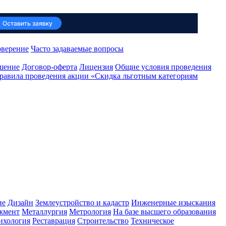
оверение
Часто задаваемые вопросы
ашение
Договор-оферта
Лицензия
Общие условия проведения
равила проведения акции «Скидка льготным категориям
ие
Дизайн
Землеустройство и кадастр
Инженерные изыскания
жмент
Металлургия
Метрология
На базе высшего образования
ихология
Реставрация
Строительство
Техническое