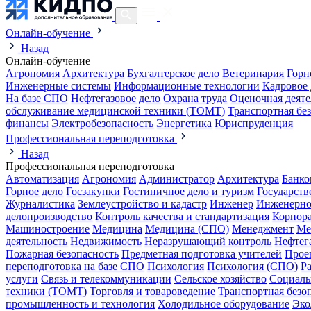
Онлайн-обучение
Назад
Онлайн-обучение
Агрономия
Архитектура
Бухгалтерское дело
Ветеринария
Горн
Инженерные системы
Информационные технологии
Кадровое 
На базе СПО
Нефтегазовое дело
Охрана труда
Оценочная деяте
обслуживание медицинской техники (ТОМТ)
Транспортная бе
финансы
Электробезопасность
Энергетика
Юриспруденция
Профессиональная переподготовка
Назад
Профессиональная переподготовка
Автоматизация
Агрономия
Администратор
Архитектура
Банко
Горное дело
Госзакупки
Гостиничное дело и туризм
Государств
Журналистика
Землеустройство и кадастр
Инженер
Инженерно
делопроизводство
Контроль качества и стандартизация
Корпора
Машиностроение
Медицина
Медицина (СПО)
Менеджмент
Ме
деятельность
Недвижимость
Неразрушающий контроль
Нефтег
Пожарная безопасность
Предметная подготовка учителей
Прое
переподготовка на базе СПО
Психология
Психология (СПО)
Р
услуги
Связь и телекоммуникации
Сельское хозяйство
Социаль
техники (ТОМТ)
Торговля и товароведение
Транспортная безо
промышленность и технология
Холодильное оборудование
Эко