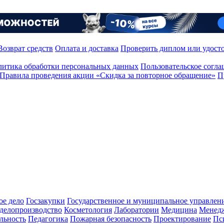
Возврат средств
Оплата и доставка
Проверить диплом или удост
итика обработки персональных данных
Пользовательское согл
Правила проведения акции «Скидка за повторное обращение»
П
ое дело
Госзакупки
Государственное и муниципальное управлен
делопроизводство
Косметология
Лаборатории
Медицина
Менед
льность
Педагогика
Пожарная безопасность
Проектирование
Пс