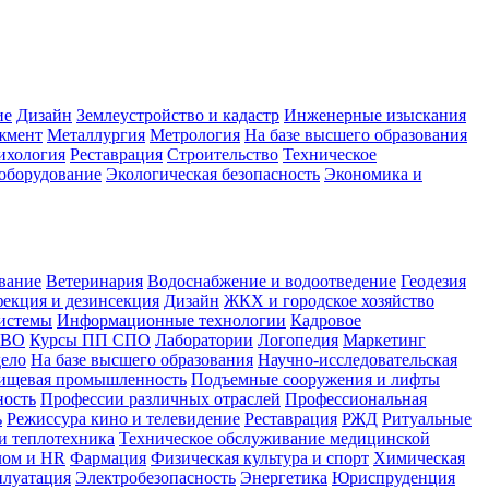
ие
Дизайн
Землеустройство и кадастр
Инженерные изыскания
жмент
Металлургия
Метрология
На базе высшего образования
ихология
Реставрация
Строительство
Техническое
оборудование
Экологическая безопасность
Экономика и
вание
Ветеринария
Водоснабжение и водоотведение
Геодезия
екция и дезинсекция
Дизайн
ЖКХ и городское хозяйство
истемы
Информационные технологии
Кадровое
 ВО
Курсы ПП СПО
Лаборатории
Логопедия
Маркетинг
дело
На базе высшего образования
Научно-исследовательская
ищевая промышленность
Подъемные сооружения и лифты
ность
Профессии различных отраслей
Профессиональная
ь
Режиссура кино и телевидение
Реставрация
РЖД
Ритуальные
и теплотехника
Техническое обслуживание медицинской
лом и HR
Фармация
Физическая культура и спорт
Химическая
плуатация
Электробезопасность
Энергетика
Юриспруденция