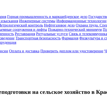
ария
Горная промышленность и маркшейдерское дело
Государств
 изыскания
Инженерные системы
Информационные технологии
етрологический контроль
Нефтегазовое дело
Охрана труда. Спе
ъемные сооружения и лифты
Пожарно-технический минимум
Пр
ленность
Реставрация
Ритуальные услуги
Связь и телекоммуник
роведение
Транспортная безопасность
Фармация
Физкультура и с
руденция
ансии
Оплата и доставка
Проверить диплом или удостоверение
Ч
подготовки на сельское хозяйство в Кра