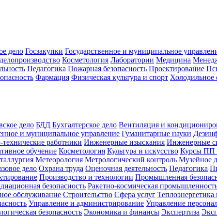
ое дело
Госзакупки
Государственное и муниципальное управлен
делопроизводство
Косметология
Лаборатории
Медицина
Менед
льность
Педагогика
Пожарная безопасность
Проектирование
Пс
зопасность
Фармация
Физическая культура и спорт
Холодильное 
вское дело
БДД
Бухгалтерское дело
Вентиляция и кондициониро
енное и муниципальное управление
Гуманитарные науки
Дезинф
-технические работники
Инженерные изыскания
Инженерные с
тивное обучение
Косметология
Культура и искусство
Курсы ПП
таллургия
Метеорология
Метрологический контроль
Музейное 
азовое дело
Охрана труда
Оценочная деятельность
Педагогика
П
ктирование
Производство и технологии
Промышленная безопас
адиационная безопасность
Ракетно-космическая промышленност
ное обслуживание
Строительство
Сфера услуг
Теплоэнергетика 
пасность
Управление и администрирование
Управление персона
логическая безопасность
Экономика и финансы
Экспертиза
Экс