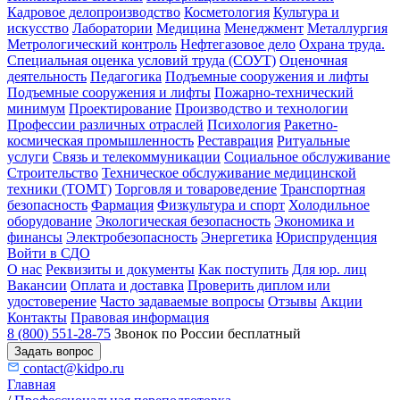
Кадровое делопроизводство
Косметология
Культура и
искусство
Лаборатории
Медицина
Менеджмент
Металлургия
Метрологический контроль
Нефтегазовое дело
Охрана труда.
Специальная оценка условий труда (СОУТ)
Оценочная
деятельность
Педагогика
Подъемные сооружения и лифты
Подъемные сооружения и лифты
Пожарно-технический
минимум
Проектирование
Производство и технологии
Профессии различных отраслей
Психология
Ракетно-
космическая промышленность
Реставрация
Ритуальные
услуги
Связь и телекоммуникации
Социальное обслуживание
Строительство
Техническое обслуживание медицинской
техники (ТОМТ)
Торговля и товароведение
Транспортная
безопасность
Фармация
Физкультура и спорт
Холодильное
оборудование
Экологическая безопасность
Экономика и
финансы
Электробезопасность
Энергетика
Юриспруденция
Войти в СДО
О нас
Реквизиты и документы
Как поступить
Для юр. лиц
Вакансии
Оплата и доставка
Проверить диплом или
удостоверение
Часто задаваемые вопросы
Отзывы
Акции
Контакты
Правовая информация
8 (800) 551-28-75
Звонок по России бесплатный
Задать вопрос
contact@kidpo.ru
Главная