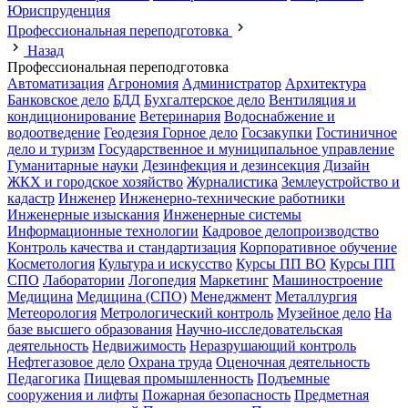
Юриспруденция
Профессиональная переподготовка
Назад
Профессиональная переподготовка
Автоматизация
Агрономия
Администратор
Архитектура
Банковское дело
БДД
Бухгалтерское дело
Вентиляция и
кондиционирование
Ветеринария
Водоснабжение и
водоотведение
Геодезия
Горное дело
Госзакупки
Гостиничное
дело и туризм
Государственное и муниципальное управление
Гуманитарные науки
Дезинфекция и дезинсекция
Дизайн
ЖКХ и городское хозяйство
Журналистика
Землеустройство и
кадастр
Инженер
Инженерно-технические работники
Инженерные изыскания
Инженерные системы
Информационные технологии
Кадровое делопроизводство
Контроль качества и стандартизация
Корпоративное обучение
Косметология
Культура и искусство
Курсы ПП ВО
Курсы ПП
СПО
Лаборатории
Логопедия
Маркетинг
Машиностроение
Медицина
Медицина (СПО)
Менеджмент
Металлургия
Метеорология
Метрологический контроль
Музейное дело
На
базе высшего образования
Научно-исследовательская
деятельность
Недвижимость
Неразрушающий контроль
Нефтегазовое дело
Охрана труда
Оценочная деятельность
Педагогика
Пищевая промышленность
Подъемные
сооружения и лифты
Пожарная безопасность
Предметная