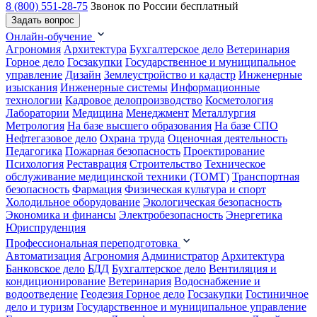
8 (800) 551-28-75
Звонок по России бесплатный
Задать вопрос
Онлайн-обучение
Агрономия
Архитектура
Бухгалтерское дело
Ветеринария
Горное дело
Госзакупки
Государственное и муниципальное
управление
Дизайн
Землеустройство и кадастр
Инженерные
изыскания
Инженерные системы
Информационные
технологии
Кадровое делопроизводство
Косметология
Лаборатории
Медицина
Менеджмент
Металлургия
Метрология
На базе высшего образования
На базе СПО
Нефтегазовое дело
Охрана труда
Оценочная деятельность
Педагогика
Пожарная безопасность
Проектирование
Психология
Реставрация
Строительство
Техническое
обслуживание медицинской техники (ТОМТ)
Транспортная
безопасность
Фармация
Физическая культура и спорт
Холодильное оборудование
Экологическая безопасность
Экономика и финансы
Электробезопасность
Энергетика
Юриспруденция
Профессиональная переподготовка
Автоматизация
Агрономия
Администратор
Архитектура
Банковское дело
БДД
Бухгалтерское дело
Вентиляция и
кондиционирование
Ветеринария
Водоснабжение и
водоотведение
Геодезия
Горное дело
Госзакупки
Гостиничное
дело и туризм
Государственное и муниципальное управление