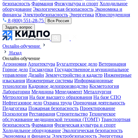
безопасность
Фармация
Физкультура и спорт
Холодильное
оборудование
Экологическая безопасность
Экономика и
финансы
Электробезопасность
Энергетика
Юриспруденция
8 (800) 551-28-75
Вся Россия
Задать вопрос
Онлайн-обучение
Назад
Онлайн-обучение
Агрономия
Архитектура
Бухгалтерское дело
Ветеринария
Горное дело
Госзакупки
Государственное и муниципальное
управление
Дизайн
Землеустройство и кадастр
Инженерные
изыскания
Инженерные системы
Информационные
технологии
Кадровое делопроизводство
Косметология
Лаборатории
Медицина
Менеджмент
Металлургия
Метрология
На базе высшего образования
На базе СПО
Нефтегазовое дело
Охрана труда
Оценочная деятельность
Педагогика
Пожарная безопасность
Проектирование
Психология
Реставрация
Строительство
Техническое
обслуживание медицинской техники (ТОМТ)
Транспортная
безопасность
Фармация
Физическая культура и спорт
Холодильное оборудование
Экологическая безопасность
Экономика и финансы
Электробезопасность
Энергетика