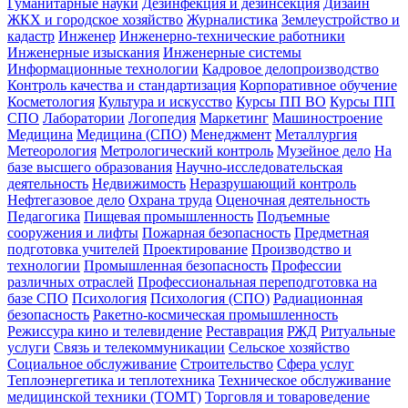
Гуманитарные науки
Дезинфекция и дезинсекция
Дизайн
ЖКХ и городское хозяйство
Журналистика
Землеустройство и
кадастр
Инженер
Инженерно-технические работники
Инженерные изыскания
Инженерные системы
Информационные технологии
Кадровое делопроизводство
Контроль качества и стандартизация
Корпоративное обучение
Косметология
Культура и искусство
Курсы ПП ВО
Курсы ПП
СПО
Лаборатории
Логопедия
Маркетинг
Машиностроение
Медицина
Медицина (СПО)
Менеджмент
Металлургия
Метеорология
Метрологический контроль
Музейное дело
На
базе высшего образования
Научно-исследовательская
деятельность
Недвижимость
Неразрушающий контроль
Нефтегазовое дело
Охрана труда
Оценочная деятельность
Педагогика
Пищевая промышленность
Подъемные
сооружения и лифты
Пожарная безопасность
Предметная
подготовка учителей
Проектирование
Производство и
технологии
Промышленная безопасность
Профессии
различных отраслей
Профессиональная переподготовка на
базе СПО
Психология
Психология (СПО)
Радиационная
безопасность
Ракетно-космическая промышленность
Режиссура кино и телевидение
Реставрация
РЖД
Ритуальные
услуги
Связь и телекоммуникации
Сельское хозяйство
Социальное обслуживание
Строительство
Сфера услуг
Теплоэнергетика и теплотехника
Техническое обслуживание
медицинской техники (ТОМТ)
Торговля и товароведение