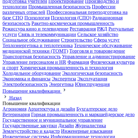
подготовка учителей
Проектирование
Производство и
технологии
Промышленная безопасность
Профессии
различных отраслей
Профессиональная переподготовка на
базе СПО
Психология
Психология (СПО)
Радиационная
безопасность
Ракетно-космическая промышленность
Режиссура кино и телевидение
Реставрация
РЖД
Ритуальные
услуги
Связь и телекоммуникации
Сельское хозяйство
Социальное обслуживание
Строительство
Сфера услуг
Теплоэнергетика и теплотехника
Техническое обслуживание
медицинской техники (ТОМТ)
Торговля и товароведение
Транспортная безопасность
Управление и администрирование
Управление персоналом и HR
Фармация
Физическая культура
и спорт
Химическая промышленность и технология
Холодильное оборудование
Экологическая безопасность
Экономика и финансы
Экспертиза
Эксплуатация
Электробезопасность
Энергетика
Юриспруденция
Повышение квалификации
Назад
Повышение квалификации
Агрономия
Архитектура и дизайн
Бухгалтерское дело
Ветеринария
Горная промышленность и маркшейдерское дело
Государственное и муниципальное управление
Государственные закупки
Дизайн
Журналистика
Землеустройство и кадастр
Инженерные изыскания
Инженерные системы
Информационные технологии