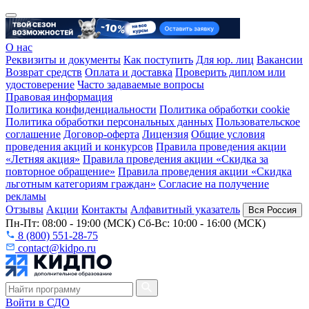
О нас
Реквизиты и документы
Как поступить
Для юр. лиц
Вакансии
Возврат средств
Оплата и доставка
Проверить диплом или
удостоверение
Часто задаваемые вопросы
Правовая информация
Политика конфиденциальности
Политика обработки cookie
Политика обработки персональных данных
Пользовательское
соглашение
Договор-оферта
Лицензия
Общие условия
проведения акций и конкурсов
Правила проведения акции
«Летняя акция»
Правила проведения акции «Скидка за
повторное обращение»
Правила проведения акции «Скидка
льготным категориям граждан»
Согласие на получение
рекламы
Отзывы
Акции
Контакты
Алфавитный указатель
Вся Россия
Пн-Пт: 08:00 - 19:00 (МСК) Сб-Вс: 10:00 - 16:00 (МСК)
8 (800) 551-28-75
contact@kidpo.ru
Войти в СДО