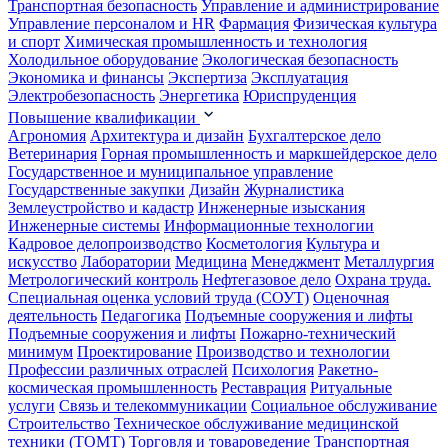
Транспортная безопасность
Управление и администрирование
Управление персоналом и HR
Фармация
Физическая культура
и спорт
Химическая промышленность и технология
Холодильное оборудование
Экологическая безопасность
Экономика и финансы
Экспертиза
Эксплуатация
Электробезопасность
Энергетика
Юриспруденция
Повышение квалификации
Агрономия
Архитектура и дизайн
Бухгалтерское дело
Ветеринария
Горная промышленность и маркшейдерское дело
Государственное и муниципальное управление
Государственные закупки
Дизайн
Журналистика
Землеустройство и кадастр
Инженерные изыскания
Инженерные системы
Информационные технологии
Кадровое делопроизводство
Косметология
Культура и
искусство
Лаборатории
Медицина
Менеджмент
Металлургия
Метрологический контроль
Нефтегазовое дело
Охрана труда.
Специальная оценка условий труда (СОУТ)
Оценочная
деятельность
Педагогика
Подъемные сооружения и лифты
Подъемные сооружения и лифты
Пожарно-технический
минимум
Проектирование
Производство и технологии
Профессии различных отраслей
Психология
Ракетно-
космическая промышленность
Реставрация
Ритуальные
услуги
Связь и телекоммуникации
Социальное обслуживание
Строительство
Техническое обслуживание медицинской
техники (ТОМТ)
Торговля и товароведение
Транспортная