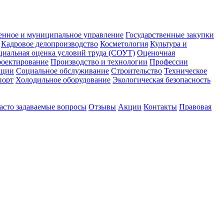
енное и муниципальное управление
Государственные закупки
Кадровое делопроизводство
Косметология
Культура и
циальная оценка условий труда (СОУТ)
Оценочная
оектирование
Производство и технологии
Профессии
ации
Социальное обслуживание
Строительство
Техническое
порт
Холодильное оборудование
Экологическая безопасность
асто задаваемые вопросы
Отзывы
Акции
Контакты
Правовая