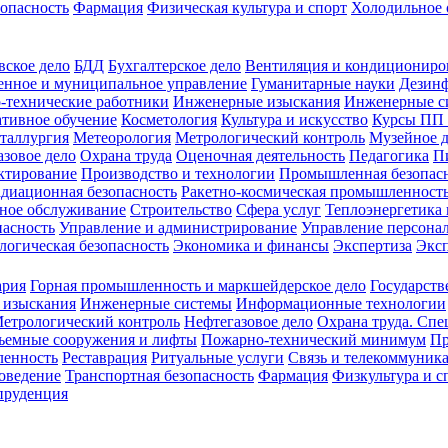
зопасность
Фармация
Физическая культура и спорт
Холодильное 
вское дело
БДД
Бухгалтерское дело
Вентиляция и кондициониро
енное и муниципальное управление
Гуманитарные науки
Дезинф
-технические работники
Инженерные изыскания
Инженерные с
тивное обучение
Косметология
Культура и искусство
Курсы ПП
таллургия
Метеорология
Метрологический контроль
Музейное 
азовое дело
Охрана труда
Оценочная деятельность
Педагогика
П
ктирование
Производство и технологии
Промышленная безопас
адиационная безопасность
Ракетно-космическая промышленност
ное обслуживание
Строительство
Сфера услуг
Теплоэнергетика 
пасность
Управление и администрирование
Управление персона
логическая безопасность
Экономика и финансы
Экспертиза
Экс
ария
Горная промышленность и маркшейдерское дело
Государств
 изыскания
Инженерные системы
Информационные технологии
етрологический контроль
Нефтегазовое дело
Охрана труда. Спе
ъемные сооружения и лифты
Пожарно-технический минимум
Пр
ленность
Реставрация
Ритуальные услуги
Связь и телекоммуник
роведение
Транспортная безопасность
Фармация
Физкультура и с
руденция