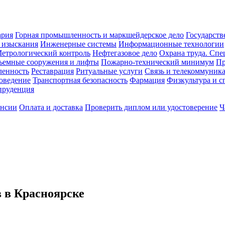
ария
Горная промышленность и маркшейдерское дело
Государств
 изыскания
Инженерные системы
Информационные технологии
етрологический контроль
Нефтегазовое дело
Охрана труда. Спе
ъемные сооружения и лифты
Пожарно-технический минимум
Пр
ленность
Реставрация
Ритуальные услуги
Связь и телекоммуник
роведение
Транспортная безопасность
Фармация
Физкультура и с
руденция
ансии
Оплата и доставка
Проверить диплом или удостоверение
Ч
 в Красноярске