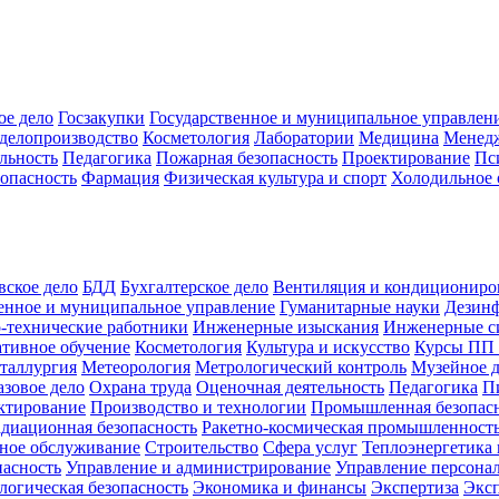
ое дело
Госзакупки
Государственное и муниципальное управлен
делопроизводство
Косметология
Лаборатории
Медицина
Менед
льность
Педагогика
Пожарная безопасность
Проектирование
Пс
зопасность
Фармация
Физическая культура и спорт
Холодильное 
вское дело
БДД
Бухгалтерское дело
Вентиляция и кондициониро
енное и муниципальное управление
Гуманитарные науки
Дезинф
-технические работники
Инженерные изыскания
Инженерные с
тивное обучение
Косметология
Культура и искусство
Курсы ПП
таллургия
Метеорология
Метрологический контроль
Музейное 
азовое дело
Охрана труда
Оценочная деятельность
Педагогика
П
ктирование
Производство и технологии
Промышленная безопас
адиационная безопасность
Ракетно-космическая промышленност
ное обслуживание
Строительство
Сфера услуг
Теплоэнергетика 
пасность
Управление и администрирование
Управление персона
логическая безопасность
Экономика и финансы
Экспертиза
Экс