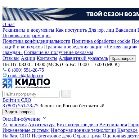
О нас
Реквизиты и документы
Как поступить
Для юр. лиц
Вакансии
Правовая информация
Политика конфиденциальности
Политика обработки cookie
Пол
акций и конкурсов
Правила проведения акции «Летняя акция»
граждан»
Согласие на получение рекламы
Отзывы
Акции
Контакты
Алфавитный указатель
Красноярск
Пн-Пт: 08:00 - 19:00 (МСК) Сб-Вс: 10:00 - 16:00 (МСК)
8 (800) 551-28-75
contact@kidpo.ru
Войти в СДО
8 (800) 551-28-75
Звонок по России бесплатный
Задать вопрос
Онлайн-обучение
Агрономия
Архитектура
Бухгалтерское дело
Ветеринария
Горн
Инженерные системы
Информационные технологии
Кадровое 
На базе СПО
Нефтегазовое дело
Охрана труда
Оценочная деяте