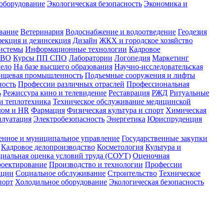
оборудование
Экологическая безопасность
Экономика и
вание
Ветеринария
Водоснабжение и водоотведение
Геодезия
екция и дезинсекция
Дизайн
ЖКХ и городское хозяйство
истемы
Информационные технологии
Кадровое
 ВО
Курсы ПП СПО
Лаборатории
Логопедия
Маркетинг
дело
На базе высшего образования
Научно-исследовательская
ищевая промышленность
Подъемные сооружения и лифты
ность
Профессии различных отраслей
Профессиональная
ь
Режиссура кино и телевидение
Реставрация
РЖД
Ритуальные
и теплотехника
Техническое обслуживание медицинской
лом и HR
Фармация
Физическая культура и спорт
Химическая
плуатация
Электробезопасность
Энергетика
Юриспруденция
енное и муниципальное управление
Государственные закупки
Кадровое делопроизводство
Косметология
Культура и
циальная оценка условий труда (СОУТ)
Оценочная
оектирование
Производство и технологии
Профессии
ации
Социальное обслуживание
Строительство
Техническое
порт
Холодильное оборудование
Экологическая безопасность