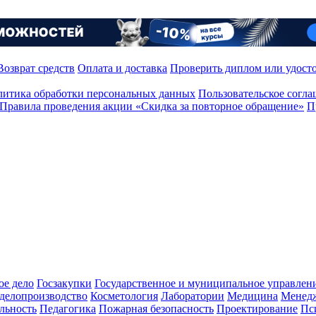
Возврат средств
Оплата и доставка
Проверить диплом или удост
итика обработки персональных данных
Пользовательское согл
Правила проведения акции «Скидка за повторное обращение»
П
ое дело
Госзакупки
Государственное и муниципальное управлен
делопроизводство
Косметология
Лаборатории
Медицина
Менед
льность
Педагогика
Пожарная безопасность
Проектирование
Пс