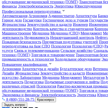
обслуживание медицинской техники (ТОМТ)
Транспортная бе
финансы
Электробезопасность
Энергетика
Юриспруденция
Профессиональная переподготовка
Автоматизация
Агрономия
Администратор
Архитектура
Банко
Горное дело
Госзакупки
Гостиничное дело и туризм
Государств
Журналистика
Землеустройство и кадастр
Инженер
Инженерно
делопроизводство
Контроль качества и стандартизация
Корпора
Машиностроение
Медицина
Медицина (СПО)
Менеджмент
Ме
деятельность
Недвижимость
Неразрушающий контроль
Нефтег
Пожарная безопасность
Предметная подготовка учителей
Прое
переподготовка на базе СПО
Психология
Психология (СПО)
Р
услуги
Связь и телекоммуникации
Сельское хозяйство
Социаль
техники (ТОМТ)
Торговля и товароведение
Транспортная безо
промышленность и технология
Холодильное оборудование
Эко
Повышение квалификации
Агрономия
Архитектура и дизайн
Бухгалтерское дело
Ветерин
Дизайн
Журналистика
Землеустройство и кадастр
Инженерные
искусство
Лаборатории
Медицина
Менеджмент
Металлургия
М
деятельность
Педагогика
Подъемные сооружения и лифты
Под
различных отраслей
Психология
Ракетно-космическая промыш
обслуживание медицинской техники (ТОМТ)
Торговля и това
Экономика и финансы
Электробезопасность
Энергетика
Юрисп
8 (800) 551-28-75
Красноярск
Задать вопрос