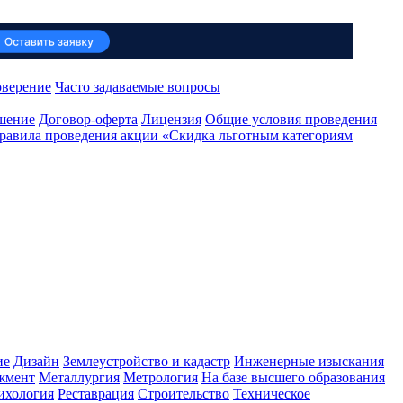
оверение
Часто задаваемые вопросы
ашение
Договор-оферта
Лицензия
Общие условия проведения
равила проведения акции «Скидка льготным категориям
ие
Дизайн
Землеустройство и кадастр
Инженерные изыскания
жмент
Металлургия
Метрология
На базе высшего образования
ихология
Реставрация
Строительство
Техническое