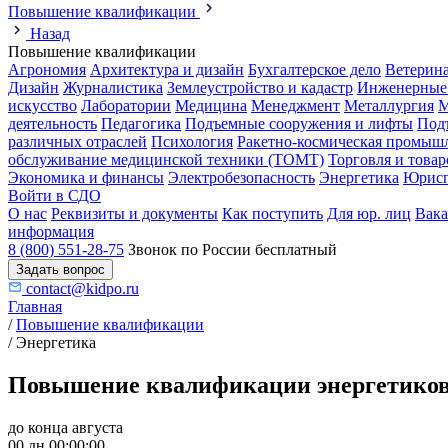
Повышение квалификации
Назад
Повышение квалификации
Агрономия
Архитектура и дизайн
Бухгалтерское дело
Ветерин
Дизайн
Журналистика
Землеустройство и кадастр
Инженерные
искусство
Лаборатории
Медицина
Менеджмент
Металлургия
М
деятельность
Педагогика
Подъемные сооружения и лифты
Под
различных отраслей
Психология
Ракетно-космическая промыш
обслуживание медицинской техники (ТОМТ)
Торговля и това
Экономика и финансы
Электробезопасность
Энергетика
Юрисп
Войти в СДО
О нас
Реквизиты и документы
Как поступить
Для юр. лиц
Вак
информация
8 (800) 551-28-75
Звонок по России бесплатный
Задать вопрос
contact@kidpo.ru
Главная
/
Повышение квалификации
/
Энергетика
Повышение квалификации энергетиков
до конца августа
00 дн 00:00:00