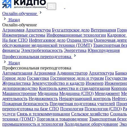
Онлайн-обучение
Назад
Онлайн-обучение
Агрономия
Архитектура
Бухгалтерское дело
Ветеринария
Горн
Инженерные системы
Информационные технологии
Кадровое 
На базе СПО
Нефтегазовое дело
Охрана труда
Оценочная деяте
обслуживание медицинской техники (ТОМТ)
Транспортная бе
финансы
Электробезопасность
Энергетика
Юриспруденция
Профессиональная переподготовка
Назад
Профессиональная переподготовка
Автоматизация
Агрономия
Администратор
Архитектура
Банко
Горное дело
Госзакупки
Гостиничное дело и туризм
Государств
Журналистика
Землеустройство и кадастр
Инженер
Инженерно
делопроизводство
Контроль качества и стандартизация
Корпора
Машиностроение
Медицина
Медицина (СПО)
Менеджмент
Ме
деятельность
Недвижимость
Неразрушающий контроль
Нефтег
Пожарная безопасность
Предметная подготовка учителей
Прое
переподготовка на базе СПО
Психология
Психология (СПО)
Р
услуги
Связь и телекоммуникации
Сельское хозяйство
Социаль
техники (ТОМТ)
Торговля и товароведение
Транспортная безо
промышленность и технология
Холодильное оборудование
Эко