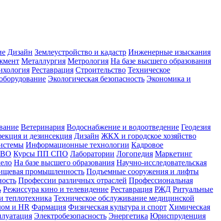
ие
Дизайн
Землеустройство и кадастр
Инженерные изыскания
жмент
Металлургия
Метрология
На базе высшего образования
ихология
Реставрация
Строительство
Техническое
оборудование
Экологическая безопасность
Экономика и
вание
Ветеринария
Водоснабжение и водоотведение
Геодезия
екция и дезинсекция
Дизайн
ЖКХ и городское хозяйство
истемы
Информационные технологии
Кадровое
 ВО
Курсы ПП СПО
Лаборатории
Логопедия
Маркетинг
дело
На базе высшего образования
Научно-исследовательская
ищевая промышленность
Подъемные сооружения и лифты
ность
Профессии различных отраслей
Профессиональная
ь
Режиссура кино и телевидение
Реставрация
РЖД
Ритуальные
и теплотехника
Техническое обслуживание медицинской
лом и HR
Фармация
Физическая культура и спорт
Химическая
плуатация
Электробезопасность
Энергетика
Юриспруденция