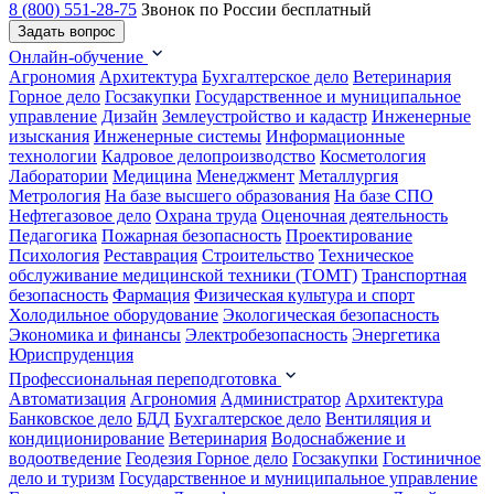
8 (800) 551-28-75
Звонок по России бесплатный
Задать вопрос
Онлайн-обучение
Агрономия
Архитектура
Бухгалтерское дело
Ветеринария
Горное дело
Госзакупки
Государственное и муниципальное
управление
Дизайн
Землеустройство и кадастр
Инженерные
изыскания
Инженерные системы
Информационные
технологии
Кадровое делопроизводство
Косметология
Лаборатории
Медицина
Менеджмент
Металлургия
Метрология
На базе высшего образования
На базе СПО
Нефтегазовое дело
Охрана труда
Оценочная деятельность
Педагогика
Пожарная безопасность
Проектирование
Психология
Реставрация
Строительство
Техническое
обслуживание медицинской техники (ТОМТ)
Транспортная
безопасность
Фармация
Физическая культура и спорт
Холодильное оборудование
Экологическая безопасность
Экономика и финансы
Электробезопасность
Энергетика
Юриспруденция
Профессиональная переподготовка
Автоматизация
Агрономия
Администратор
Архитектура
Банковское дело
БДД
Бухгалтерское дело
Вентиляция и
кондиционирование
Ветеринария
Водоснабжение и
водоотведение
Геодезия
Горное дело
Госзакупки
Гостиничное
дело и туризм
Государственное и муниципальное управление