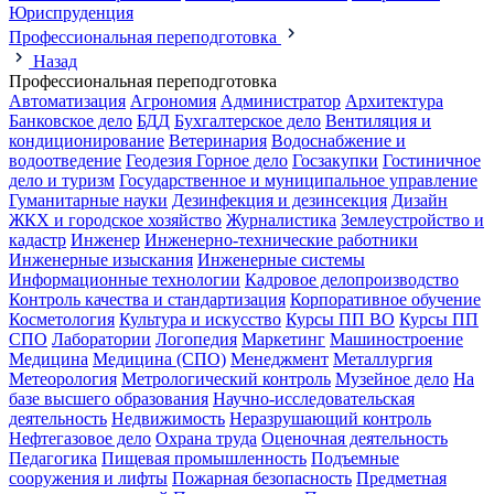
Юриспруденция
Профессиональная переподготовка
Назад
Профессиональная переподготовка
Автоматизация
Агрономия
Администратор
Архитектура
Банковское дело
БДД
Бухгалтерское дело
Вентиляция и
кондиционирование
Ветеринария
Водоснабжение и
водоотведение
Геодезия
Горное дело
Госзакупки
Гостиничное
дело и туризм
Государственное и муниципальное управление
Гуманитарные науки
Дезинфекция и дезинсекция
Дизайн
ЖКХ и городское хозяйство
Журналистика
Землеустройство и
кадастр
Инженер
Инженерно-технические работники
Инженерные изыскания
Инженерные системы
Информационные технологии
Кадровое делопроизводство
Контроль качества и стандартизация
Корпоративное обучение
Косметология
Культура и искусство
Курсы ПП ВО
Курсы ПП
СПО
Лаборатории
Логопедия
Маркетинг
Машиностроение
Медицина
Медицина (СПО)
Менеджмент
Металлургия
Метеорология
Метрологический контроль
Музейное дело
На
базе высшего образования
Научно-исследовательская
деятельность
Недвижимость
Неразрушающий контроль
Нефтегазовое дело
Охрана труда
Оценочная деятельность
Педагогика
Пищевая промышленность
Подъемные
сооружения и лифты
Пожарная безопасность
Предметная