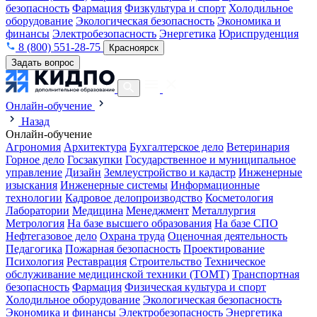
безопасность
Фармация
Физкультура и спорт
Холодильное
оборудование
Экологическая безопасность
Экономика и
финансы
Электробезопасность
Энергетика
Юриспруденция
8 (800) 551-28-75
Красноярск
Задать вопрос
Онлайн-обучение
Назад
Онлайн-обучение
Агрономия
Архитектура
Бухгалтерское дело
Ветеринария
Горное дело
Госзакупки
Государственное и муниципальное
управление
Дизайн
Землеустройство и кадастр
Инженерные
изыскания
Инженерные системы
Информационные
технологии
Кадровое делопроизводство
Косметология
Лаборатории
Медицина
Менеджмент
Металлургия
Метрология
На базе высшего образования
На базе СПО
Нефтегазовое дело
Охрана труда
Оценочная деятельность
Педагогика
Пожарная безопасность
Проектирование
Психология
Реставрация
Строительство
Техническое
обслуживание медицинской техники (ТОМТ)
Транспортная
безопасность
Фармация
Физическая культура и спорт
Холодильное оборудование
Экологическая безопасность
Экономика и финансы
Электробезопасность
Энергетика