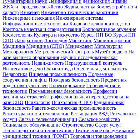
Гуманитарные науки
Дезинфекция и дезинсекция
Дизайн
ЖКХ и городское хозяйство
Журналистика
Землеустройство и
кадастр
Инженер
Инженерно-технические работники
Инженерные изыскания
Инженерные системы
Информационные технологии
Кадровое делопроизводство
Контроль качества и стандартизация
Корпоративное обучение
Косметология
Культура и искусство
Курсы ПП ВО
Курсы ПП
СПО
Лаборатории
Логопедия
Маркетинг
Машиностроение
Медицина
Медицина (СПО)
Менеджмент
Металлургия
Метеорология
Метрологический контроль
Музейное дело
На
базе высшего образования
Научно-исследовательская
деятельность
Недвижимость
Неразрушающий контроль
Нефтегазовое дело
Охрана труда
Оценочная деятельность
Педагогика
Пищевая промышленность
Подъемные
сооружения и лифты
Пожарная безопасность
Предметная
подготовка учителей
Проектирование
Производство и
технологии
Промышленная безопасность
Профессии
различных отраслей
Профессиональная переподготовка на
базе СПО
Психология
Психология (СПО)
Радиационная
безопасность
Ракетно-космическая промышленность
Режиссура кино и телевидение
Реставрация
РЖД
Ритуальные
услуги
Связь и телекоммуникации
Сельское хозяйство
Социальное обслуживание
Строительство
Сфера услуг
Теплоэнергетика и теплотехника
Техническое обслуживание
медицинской техники (ТОМТ)
Торговля и товароведение