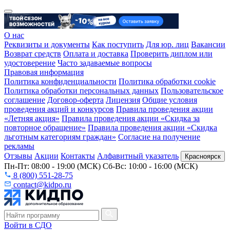
О нас
Реквизиты и документы
Как поступить
Для юр. лиц
Вакансии
Возврат средств
Оплата и доставка
Проверить диплом или
удостоверение
Часто задаваемые вопросы
Правовая информация
Политика конфиденциальности
Политика обработки cookie
Политика обработки персональных данных
Пользовательское
соглашение
Договор-оферта
Лицензия
Общие условия
проведения акций и конкурсов
Правила проведения акции
«Летняя акция»
Правила проведения акции «Скидка за
повторное обращение»
Правила проведения акции «Скидка
льготным категориям граждан»
Согласие на получение
рекламы
Отзывы
Акции
Контакты
Алфавитный указатель
Красноярск
Пн-Пт: 08:00 - 19:00 (МСК) Сб-Вс: 10:00 - 16:00 (МСК)
8 (800) 551-28-75
contact@kidpo.ru
Войти в СДО