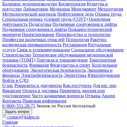
Кадровое делопроизводство
Косметология
Культура и
искусство
Лаборатории
Медицина
Менеджмент
Металлургия
Метрологический контроль
Нефтегазовое дело
Охрана труда.
Специальная оценка условий труда (СОУТ)
Оценочная
деятельность
Педагогика
Подъемные сооружения и лифты
Подъемные сооружения и лифты
Пожарно-технический
минимум
Проектирование
Производство и технологии
Профессии различных отраслей
Психология
Ракетно-
космическая промышленность
Реставрация
Ритуальные
услуги
Связь и телекоммуникации
Социальное обслуживание
Строительство
Техническое обслуживание медицинской
техники (ТОМТ)
Торговля и товароведение
Транспортная
безопасность
Фармация
Физкультура и спорт
Холодильное
оборудование
Экологическая безопасность
Экономика и
финансы
Электробезопасность
Энергетика
Юриспруденция
Войти в СДО
О нас
Реквизиты и документы
Как поступить
Для юр. лиц
Вакансии
Оплата и доставка
Проверить диплом или
удостоверение
Часто задаваемые вопросы
Отзывы
Акции
Контакты
Правовая информация
8 (800) 551-28-75
Звонок по России бесплатный
Задать вопрос
contact@kidpo.ru
Главная