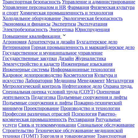
Транспортная безопасность
Управление и администрирование
Управление персоналом и HR
Фармация
Физическая культура
и спорт
Химическая промышленность и технология
Холодильное оборудование
Экологическая безопасность
Экономика и финансы
Экспертиза
Эксплуатация
Электробезопасность
Энергетика
Юриспруденция
Повышение квалификации
Агрономия
Архитектура и дизайн
Бухгалтерское дело
Ветеринария
Горная промышленность и маркшейдерское дело
Государственное и муниципальное управление
Государственные закупки
Дизайн
Журналистика
Землеустройство и кадастр
Инженерные изыскания
Инженерные системы
Информационные технологии
Кадровое делопроизводство
Косметология
Культура и
искусство
Лаборатории
Медицина
Менеджмент
Металлургия
Метрологический контроль
Нефтегазовое дело
Охрана труда.
Специальная оценка условий труда (СОУТ)
Оценочная
деятельность
Педагогика
Подъемные сооружения и лифты
Подъемные сооружения и лифты
Пожарно-технический
минимум
Проектирование
Производство и технологии
Профессии различных отраслей
Психология
Ракетно-
космическая промышленность
Реставрация
Ритуальные
услуги
Связь и телекоммуникации
Социальное обслуживание
Строительство
Техническое обслуживание медицинской
техники (ТОМТ)
Торговля и товароведение
Транспортная