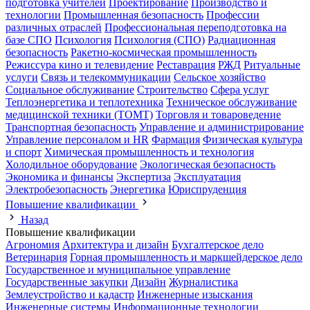
подготовка учителей
Проектирование
Производство и
технологии
Промышленная безопасность
Профессии
различных отраслей
Профессиональная переподготовка на
базе СПО
Психология
Психология (СПО)
Радиационная
безопасность
Ракетно-космическая промышленность
Режиссура кино и телевидение
Реставрация
РЖД
Ритуальные
услуги
Связь и телекоммуникации
Сельское хозяйство
Социальное обслуживание
Строительство
Сфера услуг
Теплоэнергетика и теплотехника
Техническое обслуживание
медицинской техники (ТОМТ)
Торговля и товароведение
Транспортная безопасность
Управление и администрирование
Управление персоналом и HR
Фармация
Физическая культура
и спорт
Химическая промышленность и технология
Холодильное оборудование
Экологическая безопасность
Экономика и финансы
Экспертиза
Эксплуатация
Электробезопасность
Энергетика
Юриспруденция
Повышение квалификации
Назад
Повышение квалификации
Агрономия
Архитектура и дизайн
Бухгалтерское дело
Ветеринария
Горная промышленность и маркшейдерское дело
Государственное и муниципальное управление
Государственные закупки
Дизайн
Журналистика
Землеустройство и кадастр
Инженерные изыскания
Инженерные системы
Информационные технологии