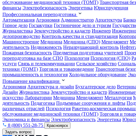
обслуживание медицинской техники (ТОМТ)
Транспортная бе
финансы
Электробезопасность
Энергетика
Юриспруденция
Профессиональная переподготовка
Автоматизация
Агрономия
Администратор
Архитектура
Банко
Горное дело
Госзакупки
Гостиничное дело и туризм
Государств
Журналистика
Землеустройство и кадастр
Инженер
Инженерно
делопроизводство
Контроль качества и стандартизация
Корпора
Машиностроение
Медицина
Медицина (СПО)
Менеджмент
Ме
деятельность
Недвижимость
Неразрушающий контроль
Нефтег
Пожарная безопасность
Предметная подготовка учителей
Прое
переподготовка на базе СПО
Психология
Психология (СПО)
Р
услуги
Связь и телекоммуникации
Сельское хозяйство
Социаль
техники (ТОМТ)
Торговля и товароведение
Транспортная безо
промышленность и технология
Холодильное оборудование
Эко
Повышение квалификации
Агрономия
Архитектура и дизайн
Бухгалтерское дело
Ветерин
Дизайн
Журналистика
Землеустройство и кадастр
Инженерные
искусство
Лаборатории
Медицина
Менеджмент
Металлургия
М
деятельность
Педагогика
Подъемные сооружения и лифты
Под
различных отраслей
Психология
Ракетно-космическая промыш
обслуживание медицинской техники (ТОМТ)
Торговля и това
Экономика и финансы
Электробезопасность
Энергетика
Юрисп
8 (800) 551-28-75
Красноярск
Задать вопрос