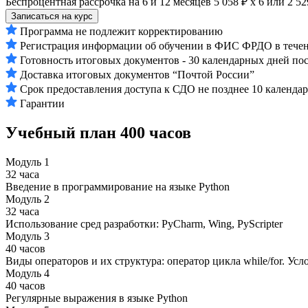
Беспроцентная рассрочка на 6 и 12 месяцев
5 058 ₽ х 6
или
2 52
Записаться на курс
Программа не подлежит корректированию
Регистрация информации об обучении в ФИС ФРДО в течени
Готовность итоговых документов - 30 календарных дней по
Доставка итоговых документов “Почтой России”
Срок предоставления доступа к СДО не позднее 10 календа
Гарантии
Учебный план
400 часов
Модуль 1
32 часа
Введение в программирование на языке Python
Модуль 2
32 часа
Использование сред разработки: PyCharm, Wing, PyScripter
Модуль 3
40 часов
Виды операторов и их структура: оператор цикла while/for. Ус
Модуль 4
40 часов
Регулярные выражения в языке Python