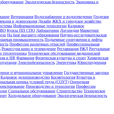
оборудование
Экологическая безопасность
Экономика и
вание
Ветеринария
Водоснабжение и водоотведение
Геодезия
екция и дезинсекция
Дизайн
ЖКХ и городское хозяйство
истемы
Информационные технологии
Кадровое
 ВО
Курсы ПП СПО
Лаборатории
Логопедия
Маркетинг
дело
На базе высшего образования
Научно-исследовательская
ищевая промышленность
Подъемные сооружения и лифты
ность
Профессии различных отраслей
Профессиональная
ь
Режиссура кино и телевидение
Реставрация
РЖД
Ритуальные
и теплотехника
Техническое обслуживание медицинской
лом и HR
Фармация
Физическая культура и спорт
Химическая
плуатация
Электробезопасность
Энергетика
Юриспруденция
енное и муниципальное управление
Государственные закупки
Кадровое делопроизводство
Косметология
Культура и
циальная оценка условий труда (СОУТ)
Оценочная
оектирование
Производство и технологии
Профессии
ации
Социальное обслуживание
Строительство
Техническое
порт
Холодильное оборудование
Экологическая безопасность