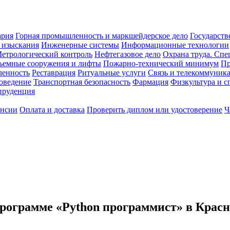
ария
Горная промышленность и маркшейдерское дело
Государств
 изыскания
Инженерные системы
Информационные технологии
етрологический контроль
Нефтегазовое дело
Охрана труда. Спе
ъемные сооружения и лифты
Пожарно-технический минимум
Пр
ленность
Реставрация
Ритуальные услуги
Связь и телекоммуник
роведение
Транспортная безопасность
Фармация
Физкультура и с
руденция
ансии
Оплата и доставка
Проверить диплом или удостоверение
Ч
рограмме «Python программист» в Крас