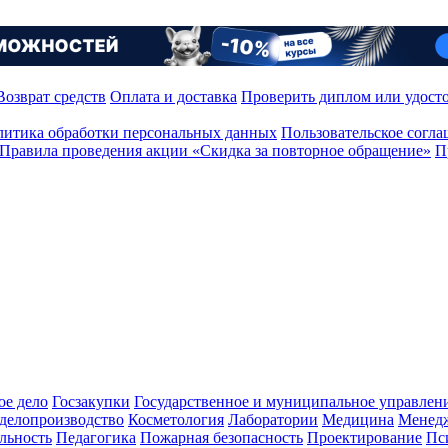
Возврат средств
Оплата и доставка
Проверить диплом или удост
итика обработки персональных данных
Пользовательское согл
Правила проведения акции «Скидка за повторное обращение»
П
ое дело
Госзакупки
Государственное и муниципальное управлен
делопроизводство
Косметология
Лаборатории
Медицина
Менед
льность
Педагогика
Пожарная безопасность
Проектирование
Пс