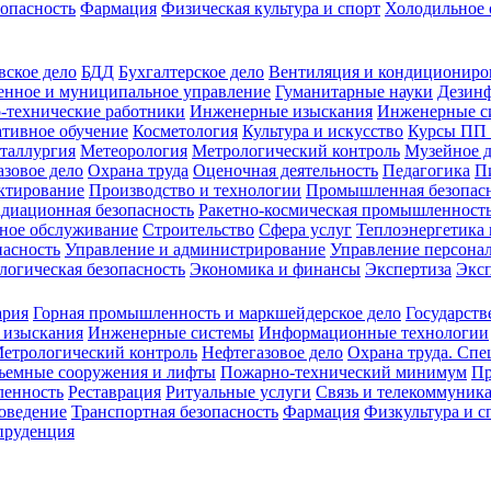
зопасность
Фармация
Физическая культура и спорт
Холодильное 
вское дело
БДД
Бухгалтерское дело
Вентиляция и кондициониро
енное и муниципальное управление
Гуманитарные науки
Дезинф
-технические работники
Инженерные изыскания
Инженерные с
тивное обучение
Косметология
Культура и искусство
Курсы ПП
таллургия
Метеорология
Метрологический контроль
Музейное 
азовое дело
Охрана труда
Оценочная деятельность
Педагогика
П
ктирование
Производство и технологии
Промышленная безопас
адиационная безопасность
Ракетно-космическая промышленност
ное обслуживание
Строительство
Сфера услуг
Теплоэнергетика 
пасность
Управление и администрирование
Управление персона
логическая безопасность
Экономика и финансы
Экспертиза
Экс
ария
Горная промышленность и маркшейдерское дело
Государств
 изыскания
Инженерные системы
Информационные технологии
етрологический контроль
Нефтегазовое дело
Охрана труда. Спе
ъемные сооружения и лифты
Пожарно-технический минимум
Пр
ленность
Реставрация
Ритуальные услуги
Связь и телекоммуник
роведение
Транспортная безопасность
Фармация
Физкультура и с
руденция