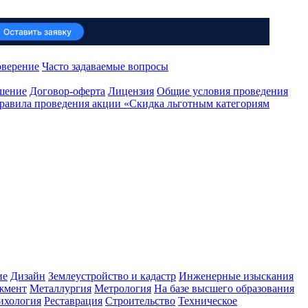
оверение
Часто задаваемые вопросы
ашение
Договор-оферта
Лицензия
Общие условия проведения
равила проведения акции «Скидка льготным категориям
ие
Дизайн
Землеустройство и кадастр
Инженерные изыскания
жмент
Металлургия
Метрология
На базе высшего образования
ихология
Реставрация
Строительство
Техническое