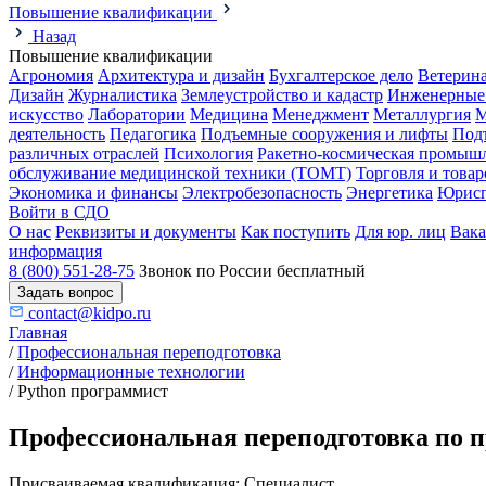
Повышение квалификации
Назад
Повышение квалификации
Агрономия
Архитектура и дизайн
Бухгалтерское дело
Ветерин
Дизайн
Журналистика
Землеустройство и кадастр
Инженерные
искусство
Лаборатории
Медицина
Менеджмент
Металлургия
М
деятельность
Педагогика
Подъемные сооружения и лифты
Под
различных отраслей
Психология
Ракетно-космическая промыш
обслуживание медицинской техники (ТОМТ)
Торговля и това
Экономика и финансы
Электробезопасность
Энергетика
Юрисп
Войти в СДО
О нас
Реквизиты и документы
Как поступить
Для юр. лиц
Вак
информация
8 (800) 551-28-75
Звонок по России бесплатный
Задать вопрос
contact@kidpo.ru
Главная
/
Профессиональная переподготовка
/
Информационные технологии
/
Python программист
Профессиональная переподготовка по п
Присваиваемая квалификация:
Специалист