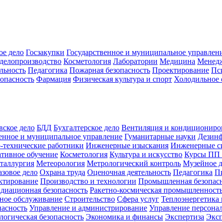
ое дело
Госзакупки
Государственное и муниципальное управлен
делопроизводство
Косметология
Лаборатории
Медицина
Менед
льность
Педагогика
Пожарная безопасность
Проектирование
Пс
зопасность
Фармация
Физическая культура и спорт
Холодильное 
вское дело
БДД
Бухгалтерское дело
Вентиляция и кондициониро
енное и муниципальное управление
Гуманитарные науки
Дезинф
-технические работники
Инженерные изыскания
Инженерные с
тивное обучение
Косметология
Культура и искусство
Курсы ПП
таллургия
Метеорология
Метрологический контроль
Музейное 
азовое дело
Охрана труда
Оценочная деятельность
Педагогика
П
ктирование
Производство и технологии
Промышленная безопас
адиационная безопасность
Ракетно-космическая промышленност
ное обслуживание
Строительство
Сфера услуг
Теплоэнергетика 
пасность
Управление и администрирование
Управление персона
логическая безопасность
Экономика и финансы
Экспертиза
Экс