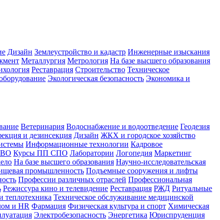
ие
Дизайн
Землеустройство и кадастр
Инженерные изыскания
жмент
Металлургия
Метрология
На базе высшего образования
ихология
Реставрация
Строительство
Техническое
оборудование
Экологическая безопасность
Экономика и
вание
Ветеринария
Водоснабжение и водоотведение
Геодезия
екция и дезинсекция
Дизайн
ЖКХ и городское хозяйство
истемы
Информационные технологии
Кадровое
 ВО
Курсы ПП СПО
Лаборатории
Логопедия
Маркетинг
дело
На базе высшего образования
Научно-исследовательская
ищевая промышленность
Подъемные сооружения и лифты
ность
Профессии различных отраслей
Профессиональная
ь
Режиссура кино и телевидение
Реставрация
РЖД
Ритуальные
и теплотехника
Техническое обслуживание медицинской
лом и HR
Фармация
Физическая культура и спорт
Химическая
плуатация
Электробезопасность
Энергетика
Юриспруденция