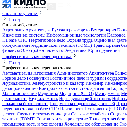
Онлайн-обучение
Назад
Онлайн-обучение
Агрономия
Архитектура
Бухгалтерское дело
Ветеринария
Горн
Инженерные системы
Информационные технологии
Кадровое 
На базе СПО
Нефтегазовое дело
Охрана труда
Оценочная деяте
обслуживание медицинской техники (ТОМТ)
Транспортная бе
финансы
Электробезопасность
Энергетика
Юриспруденция
Профессиональная переподготовка
Назад
Профессиональная переподготовка
Автоматизация
Агрономия
Администратор
Архитектура
Банко
Горное дело
Госзакупки
Гостиничное дело и туризм
Государств
Журналистика
Землеустройство и кадастр
Инженер
Инженерно
делопроизводство
Контроль качества и стандартизация
Корпора
Машиностроение
Медицина
Медицина (СПО)
Менеджмент
Ме
деятельность
Недвижимость
Неразрушающий контроль
Нефтег
Пожарная безопасность
Предметная подготовка учителей
Прое
переподготовка на базе СПО
Психология
Психология (СПО)
Р
услуги
Связь и телекоммуникации
Сельское хозяйство
Социаль
техники (ТОМТ)
Торговля и товароведение
Транспортная безо
промышленность и технология
Холодильное оборудование
Эко