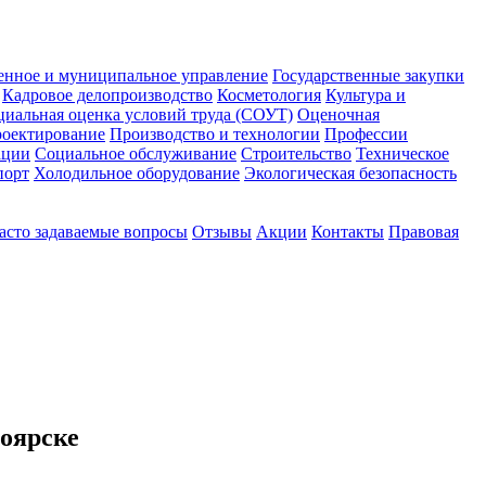
енное и муниципальное управление
Государственные закупки
Кадровое делопроизводство
Косметология
Культура и
циальная оценка условий труда (СОУТ)
Оценочная
оектирование
Производство и технологии
Профессии
ации
Социальное обслуживание
Строительство
Техническое
порт
Холодильное оборудование
Экологическая безопасность
асто задаваемые вопросы
Отзывы
Акции
Контакты
Правовая
ноярске