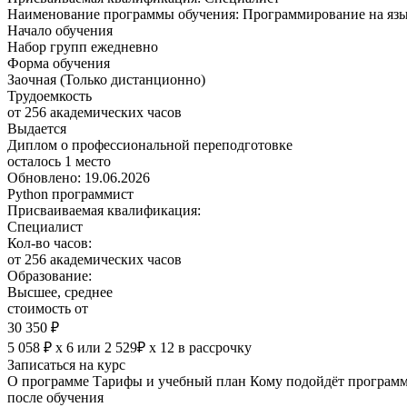
Наименование программы обучения:
Программирование на язы
Начало обучения
Набор групп ежедневно
Форма обучения
Заочная (Только дистанционно)
Трудоемкость
от 256 академических часов
Выдается
Диплом о профессиональной переподготовке
осталось 1 место
Обновлено: 19.06.2026
Python программист
Присваиваемая квалификация:
Специалист
Кол-во часов:
от 256 академических часов
Образование:
Высшее, среднее
стоимость от
30 350 ₽
5 058 ₽ х 6
или
2 529₽ х 12
в рассрочку
Записаться на курс
О программе
Тарифы и учебный план
Кому подойдёт програм
после обучения