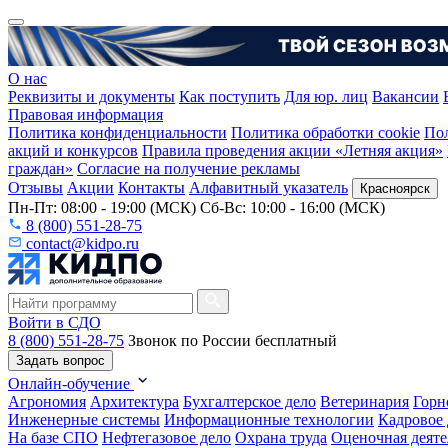
О нас
Реквизиты и документы
Как поступить
Для юр. лиц
Вакансии
Правовая информация
Политика конфиденциальности
Политика обработки cookie
Пол
акций и конкурсов
Правила проведения акции «Летняя акция»
граждан»
Согласие на получение рекламы
Отзывы
Акции
Контакты
Алфавитный указатель
Красноярск
Пн-Пт: 08:00 - 19:00 (МСК) Сб-Вс: 10:00 - 16:00 (МСК)
8 (800) 551-28-75
contact@kidpo.ru
Войти в СДО
8 (800) 551-28-75
Звонок по России бесплатный
Задать вопрос
Онлайн-обучение
Агрономия
Архитектура
Бухгалтерское дело
Ветеринария
Горн
Инженерные системы
Информационные технологии
Кадровое 
На базе СПО
Нефтегазовое дело
Охрана труда
Оценочная деяте