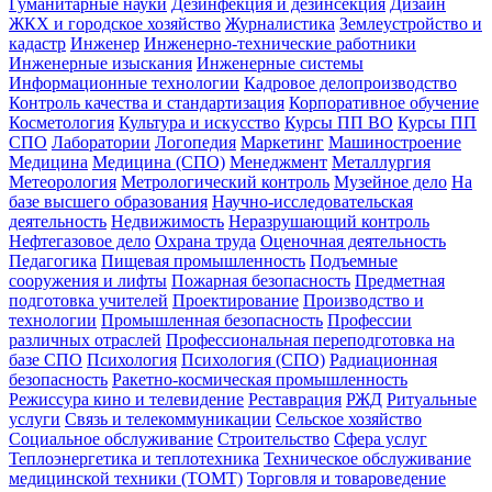
Гуманитарные науки
Дезинфекция и дезинсекция
Дизайн
ЖКХ и городское хозяйство
Журналистика
Землеустройство и
кадастр
Инженер
Инженерно-технические работники
Инженерные изыскания
Инженерные системы
Информационные технологии
Кадровое делопроизводство
Контроль качества и стандартизация
Корпоративное обучение
Косметология
Культура и искусство
Курсы ПП ВО
Курсы ПП
СПО
Лаборатории
Логопедия
Маркетинг
Машиностроение
Медицина
Медицина (СПО)
Менеджмент
Металлургия
Метеорология
Метрологический контроль
Музейное дело
На
базе высшего образования
Научно-исследовательская
деятельность
Недвижимость
Неразрушающий контроль
Нефтегазовое дело
Охрана труда
Оценочная деятельность
Педагогика
Пищевая промышленность
Подъемные
сооружения и лифты
Пожарная безопасность
Предметная
подготовка учителей
Проектирование
Производство и
технологии
Промышленная безопасность
Профессии
различных отраслей
Профессиональная переподготовка на
базе СПО
Психология
Психология (СПО)
Радиационная
безопасность
Ракетно-космическая промышленность
Режиссура кино и телевидение
Реставрация
РЖД
Ритуальные
услуги
Связь и телекоммуникации
Сельское хозяйство
Социальное обслуживание
Строительство
Сфера услуг
Теплоэнергетика и теплотехника
Техническое обслуживание
медицинской техники (ТОМТ)
Торговля и товароведение