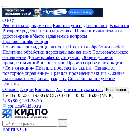
О нас
Реквизиты и документы
Как поступить
Для юр. лиц
Вакансии
Возврат средств
Оплата и доставка
Проверить диплом или
удостоверение
Часто задаваемые вопросы
Правовая информация
Политика конфиденциальности
Политика обработки cookie
Политика обработки персональных данных
Пользовательское
соглашение
Договор-оферта
Лицензия
Общие условия
проведения акций и конкурсов
Правила проведения акции
«Летняя акция»
Правила проведения акции «Скидка за
повторное обращение»
Правила проведения акции «Скидка
льготным категориям граждан»
Согласие на получение
рекламы
Отзывы
Акции
Контакты
Алфавитный указатель
Красноярск
Пн-Пт: 08:00 - 19:00 (МСК) Сб-Вс: 10:00 - 16:00 (МСК)
8 (800) 551-28-75
contact@kidpo.ru
Войти в СДО