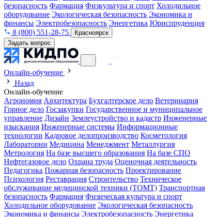
безопасность
Фармация
Физкультура и спорт
Холодильное
оборудование
Экологическая безопасность
Экономика и
финансы
Электробезопасность
Энергетика
Юриспруденция
8 (800) 551-28-75
Красноярск
Задать вопрос
Онлайн-обучение
Назад
Онлайн-обучение
Агрономия
Архитектура
Бухгалтерское дело
Ветеринария
Горное дело
Госзакупки
Государственное и муниципальное
управление
Дизайн
Землеустройство и кадастр
Инженерные
изыскания
Инженерные системы
Информационные
технологии
Кадровое делопроизводство
Косметология
Лаборатории
Медицина
Менеджмент
Металлургия
Метрология
На базе высшего образования
На базе СПО
Нефтегазовое дело
Охрана труда
Оценочная деятельность
Педагогика
Пожарная безопасность
Проектирование
Психология
Реставрация
Строительство
Техническое
обслуживание медицинской техники (ТОМТ)
Транспортная
безопасность
Фармация
Физическая культура и спорт
Холодильное оборудование
Экологическая безопасность
Экономика и финансы
Электробезопасность
Энергетика