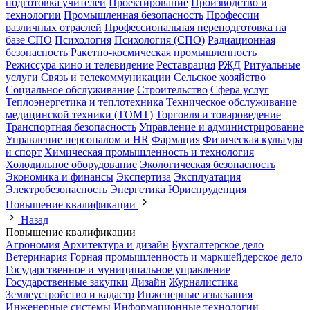
подготовка учителей
Проектирование
Производство и
технологии
Промышленная безопасность
Профессии
различных отраслей
Профессиональная переподготовка на
базе СПО
Психология
Психология (СПО)
Радиационная
безопасность
Ракетно-космическая промышленность
Режиссура кино и телевидение
Реставрация
РЖД
Ритуальные
услуги
Связь и телекоммуникации
Сельское хозяйство
Социальное обслуживание
Строительство
Сфера услуг
Теплоэнергетика и теплотехника
Техническое обслуживание
медицинской техники (ТОМТ)
Торговля и товароведение
Транспортная безопасность
Управление и администрирование
Управление персоналом и HR
Фармация
Физическая культура
и спорт
Химическая промышленность и технология
Холодильное оборудование
Экологическая безопасность
Экономика и финансы
Экспертиза
Эксплуатация
Электробезопасность
Энергетика
Юриспруденция
Повышение квалификации
Назад
Повышение квалификации
Агрономия
Архитектура и дизайн
Бухгалтерское дело
Ветеринария
Горная промышленность и маркшейдерское дело
Государственное и муниципальное управление
Государственные закупки
Дизайн
Журналистика
Землеустройство и кадастр
Инженерные изыскания
Инженерные системы
Информационные технологии