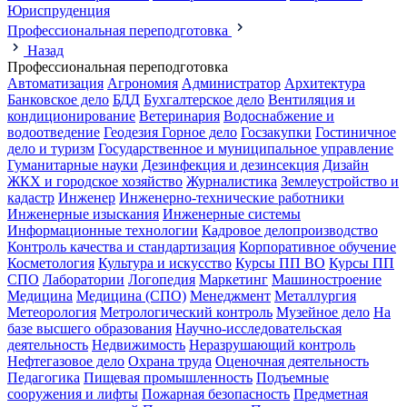
Юриспруденция
Профессиональная переподготовка
Назад
Профессиональная переподготовка
Автоматизация
Агрономия
Администратор
Архитектура
Банковское дело
БДД
Бухгалтерское дело
Вентиляция и
кондиционирование
Ветеринария
Водоснабжение и
водоотведение
Геодезия
Горное дело
Госзакупки
Гостиничное
дело и туризм
Государственное и муниципальное управление
Гуманитарные науки
Дезинфекция и дезинсекция
Дизайн
ЖКХ и городское хозяйство
Журналистика
Землеустройство и
кадастр
Инженер
Инженерно-технические работники
Инженерные изыскания
Инженерные системы
Информационные технологии
Кадровое делопроизводство
Контроль качества и стандартизация
Корпоративное обучение
Косметология
Культура и искусство
Курсы ПП ВО
Курсы ПП
СПО
Лаборатории
Логопедия
Маркетинг
Машиностроение
Медицина
Медицина (СПО)
Менеджмент
Металлургия
Метеорология
Метрологический контроль
Музейное дело
На
базе высшего образования
Научно-исследовательская
деятельность
Недвижимость
Неразрушающий контроль
Нефтегазовое дело
Охрана труда
Оценочная деятельность
Педагогика
Пищевая промышленность
Подъемные
сооружения и лифты
Пожарная безопасность
Предметная