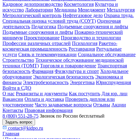
Кадровое делопроизводство
Косметология
Культура и
искусство
Лаборатории
Медицина
Менеджмент
Металлургия
Метрологический контроль
Нефтегазовое дело
Охрана труда.
Специальная оценка условий труда (СОУТ)
Оценочная
деятельность
Педагогика
Подъемные сооружения и лифты
Подъемные сооружения и лифты
Пожарно-технический
минимум
Проектирование
Производство и технологии
Профессии различных отраслей
Психология
Ракетно-
космическая промышленность
Реставрация
Ритуальные
услуги
Связь и телекоммуникации
Социальное обслуживание
Строительство
Техническое обслуживание медицинской
техники (ТОМТ)
Торговля и товароведение
Транспортная
безопасность
Фармация
Физкультура и спорт
Холодильное
оборудование
Экологическая безопасность
Экономика и
финансы
Электробезопасность
Энергетика
Юриспруденция
Войти в СДО
О нас
Реквизиты и документы
Как поступить
Для юр. лиц
Вакансии
Оплата и доставка
Проверить диплом или
удостоверение
Часто задаваемые вопросы
Отзывы
Акции
Контакты
Правовая информация
8 (800) 551-28-75
Звонок по России бесплатный
Задать вопрос
contact@kidpo.ru
Главная