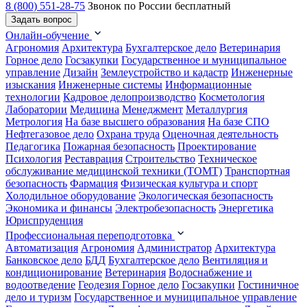
8 (800) 551-28-75
Звонок по России бесплатный
Задать вопрос
Онлайн-обучение
Агрономия
Архитектура
Бухгалтерское дело
Ветеринария
Горное дело
Госзакупки
Государственное и муниципальное
управление
Дизайн
Землеустройство и кадастр
Инженерные
изыскания
Инженерные системы
Информационные
технологии
Кадровое делопроизводство
Косметология
Лаборатории
Медицина
Менеджмент
Металлургия
Метрология
На базе высшего образования
На базе СПО
Нефтегазовое дело
Охрана труда
Оценочная деятельность
Педагогика
Пожарная безопасность
Проектирование
Психология
Реставрация
Строительство
Техническое
обслуживание медицинской техники (ТОМТ)
Транспортная
безопасность
Фармация
Физическая культура и спорт
Холодильное оборудование
Экологическая безопасность
Экономика и финансы
Электробезопасность
Энергетика
Юриспруденция
Профессиональная переподготовка
Автоматизация
Агрономия
Администратор
Архитектура
Банковское дело
БДД
Бухгалтерское дело
Вентиляция и
кондиционирование
Ветеринария
Водоснабжение и
водоотведение
Геодезия
Горное дело
Госзакупки
Гостиничное
дело и туризм
Государственное и муниципальное управление