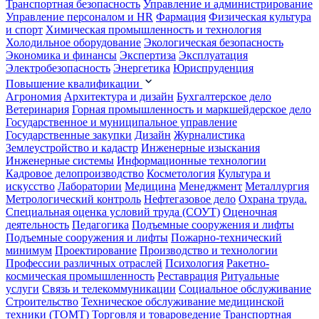
Транспортная безопасность
Управление и администрирование
Управление персоналом и HR
Фармация
Физическая культура
и спорт
Химическая промышленность и технология
Холодильное оборудование
Экологическая безопасность
Экономика и финансы
Экспертиза
Эксплуатация
Электробезопасность
Энергетика
Юриспруденция
Повышение квалификации
Агрономия
Архитектура и дизайн
Бухгалтерское дело
Ветеринария
Горная промышленность и маркшейдерское дело
Государственное и муниципальное управление
Государственные закупки
Дизайн
Журналистика
Землеустройство и кадастр
Инженерные изыскания
Инженерные системы
Информационные технологии
Кадровое делопроизводство
Косметология
Культура и
искусство
Лаборатории
Медицина
Менеджмент
Металлургия
Метрологический контроль
Нефтегазовое дело
Охрана труда.
Специальная оценка условий труда (СОУТ)
Оценочная
деятельность
Педагогика
Подъемные сооружения и лифты
Подъемные сооружения и лифты
Пожарно-технический
минимум
Проектирование
Производство и технологии
Профессии различных отраслей
Психология
Ракетно-
космическая промышленность
Реставрация
Ритуальные
услуги
Связь и телекоммуникации
Социальное обслуживание
Строительство
Техническое обслуживание медицинской
техники (ТОМТ)
Торговля и товароведение
Транспортная