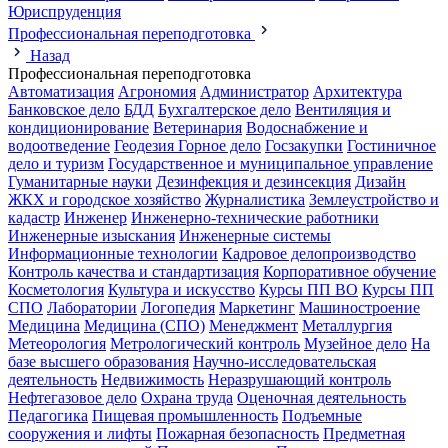
Юриспруденция
Профессиональная переподготовка
Назад
Профессиональная переподготовка
Автоматизация
Агрономия
Администратор
Архитектура
Банковское дело
БДД
Бухгалтерское дело
Вентиляция и
кондиционирование
Ветеринария
Водоснабжение и
водоотведение
Геодезия
Горное дело
Госзакупки
Гостиничное
дело и туризм
Государственное и муниципальное управление
Гуманитарные науки
Дезинфекция и дезинсекция
Дизайн
ЖКХ и городское хозяйство
Журналистика
Землеустройство и
кадастр
Инженер
Инженерно-технические работники
Инженерные изыскания
Инженерные системы
Информационные технологии
Кадровое делопроизводство
Контроль качества и стандартизация
Корпоративное обучение
Косметология
Культура и искусство
Курсы ПП ВО
Курсы ПП
СПО
Лаборатории
Логопедия
Маркетинг
Машиностроение
Медицина
Медицина (СПО)
Менеджмент
Металлургия
Метеорология
Метрологический контроль
Музейное дело
На
базе высшего образования
Научно-исследовательская
деятельность
Недвижимость
Неразрушающий контроль
Нефтегазовое дело
Охрана труда
Оценочная деятельность
Педагогика
Пищевая промышленность
Подъемные
сооружения и лифты
Пожарная безопасность
Предметная