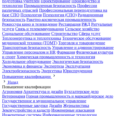
подготовка учителей
Проектирование
Производство и
технологии
Промышленная безопасность
Профессии
различных отраслей
Профессиональная переподготовка на
базе СПО
Психология
Психология (СПО)
Радиационная
безопасность
Ракетно-космическая промышленность
Режиссура кино и телевидение
Реставрация
РЖД
Ритуальные
услуги
Связь и телекоммуникации
Сельское хозяйство
Социальное обслуживание
Строительство
Сфера услуг
Теплоэнергетика и теплотехника
Техническое обслуживание
медицинской техники (ТОМТ)
Торговля и товароведение
Транспортная безопасность
Управление и администрирование
Управление персоналом и HR
Фармация
Физическая культура
и спорт
Химическая промышленность и технология
Холодильное оборудование
Экологическая безопасность
Экономика и финансы
Экспертиза
Эксплуатация
Электробезопасность
Энергетика
Юриспруденция
Повышение квалификации
Назад
Повышение квалификации
Агрономия
Архитектура и дизайн
Бухгалтерское дело
Ветеринария
Горная промышленность и маркшейдерское дело
Государственное и муниципальное управление
Государственные закупки
Дизайн
Журналистика
Землеустройство и кадастр
Инженерные изыскания
Инженерные системы
Информационные технологии