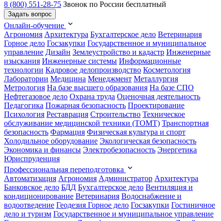
8 (800) 551-28-75
Звонок по России бесплатный
Задать вопрос
Онлайн-обучение
Агрономия
Архитектура
Бухгалтерское дело
Ветеринария
Горное дело
Госзакупки
Государственное и муниципальное
управление
Дизайн
Землеустройство и кадастр
Инженерные
изыскания
Инженерные системы
Информационные
технологии
Кадровое делопроизводство
Косметология
Лаборатории
Медицина
Менеджмент
Металлургия
Метрология
На базе высшего образования
На базе СПО
Нефтегазовое дело
Охрана труда
Оценочная деятельность
Педагогика
Пожарная безопасность
Проектирование
Психология
Реставрация
Строительство
Техническое
обслуживание медицинской техники (ТОМТ)
Транспортная
безопасность
Фармация
Физическая культура и спорт
Холодильное оборудование
Экологическая безопасность
Экономика и финансы
Электробезопасность
Энергетика
Юриспруденция
Профессиональная переподготовка
Автоматизация
Агрономия
Администратор
Архитектура
Банковское дело
БДД
Бухгалтерское дело
Вентиляция и
кондиционирование
Ветеринария
Водоснабжение и
водоотведение
Геодезия
Горное дело
Госзакупки
Гостиничное
дело и туризм
Государственное и муниципальное управление