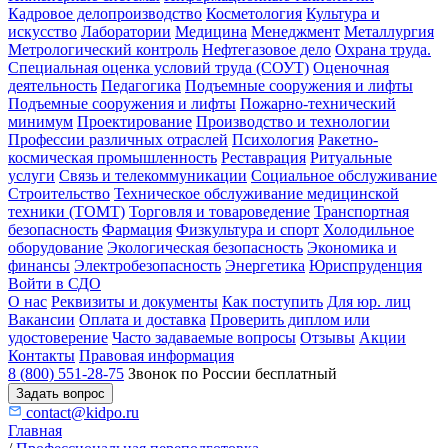
Кадровое делопроизводство
Косметология
Культура и
искусство
Лаборатории
Медицина
Менеджмент
Металлургия
Метрологический контроль
Нефтегазовое дело
Охрана труда.
Специальная оценка условий труда (СОУТ)
Оценочная
деятельность
Педагогика
Подъемные сооружения и лифты
Подъемные сооружения и лифты
Пожарно-технический
минимум
Проектирование
Производство и технологии
Профессии различных отраслей
Психология
Ракетно-
космическая промышленность
Реставрация
Ритуальные
услуги
Связь и телекоммуникации
Социальное обслуживание
Строительство
Техническое обслуживание медицинской
техники (ТОМТ)
Торговля и товароведение
Транспортная
безопасность
Фармация
Физкультура и спорт
Холодильное
оборудование
Экологическая безопасность
Экономика и
финансы
Электробезопасность
Энергетика
Юриспруденция
Войти в СДО
О нас
Реквизиты и документы
Как поступить
Для юр. лиц
Вакансии
Оплата и доставка
Проверить диплом или
удостоверение
Часто задаваемые вопросы
Отзывы
Акции
Контакты
Правовая информация
8 (800) 551-28-75
Звонок по России бесплатный
Задать вопрос
contact@kidpo.ru
Главная