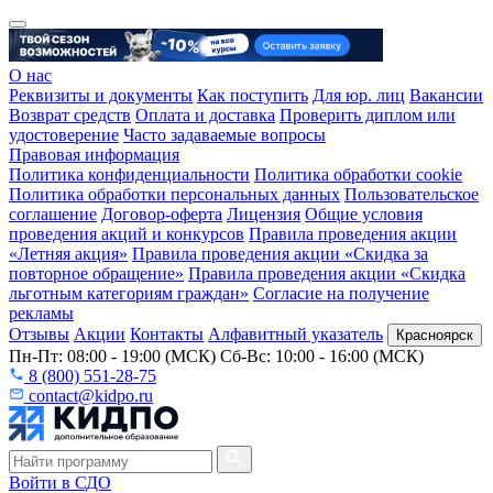
О нас
Реквизиты и документы
Как поступить
Для юр. лиц
Вакансии
Возврат средств
Оплата и доставка
Проверить диплом или
удостоверение
Часто задаваемые вопросы
Правовая информация
Политика конфиденциальности
Политика обработки cookie
Политика обработки персональных данных
Пользовательское
соглашение
Договор-оферта
Лицензия
Общие условия
проведения акций и конкурсов
Правила проведения акции
«Летняя акция»
Правила проведения акции «Скидка за
повторное обращение»
Правила проведения акции «Скидка
льготным категориям граждан»
Согласие на получение
рекламы
Отзывы
Акции
Контакты
Алфавитный указатель
Красноярск
Пн-Пт: 08:00 - 19:00 (МСК) Сб-Вс: 10:00 - 16:00 (МСК)
8 (800) 551-28-75
contact@kidpo.ru
Войти в СДО