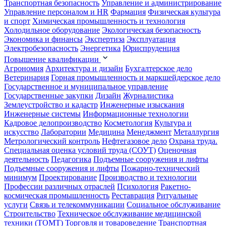
Транспортная безопасность
Управление и администрирование
Управление персоналом и HR
Фармация
Физическая культура
и спорт
Химическая промышленность и технология
Холодильное оборудование
Экологическая безопасность
Экономика и финансы
Экспертиза
Эксплуатация
Электробезопасность
Энергетика
Юриспруденция
Повышение квалификации
Агрономия
Архитектура и дизайн
Бухгалтерское дело
Ветеринария
Горная промышленность и маркшейдерское дело
Государственное и муниципальное управление
Государственные закупки
Дизайн
Журналистика
Землеустройство и кадастр
Инженерные изыскания
Инженерные системы
Информационные технологии
Кадровое делопроизводство
Косметология
Культура и
искусство
Лаборатории
Медицина
Менеджмент
Металлургия
Метрологический контроль
Нефтегазовое дело
Охрана труда.
Специальная оценка условий труда (СОУТ)
Оценочная
деятельность
Педагогика
Подъемные сооружения и лифты
Подъемные сооружения и лифты
Пожарно-технический
минимум
Проектирование
Производство и технологии
Профессии различных отраслей
Психология
Ракетно-
космическая промышленность
Реставрация
Ритуальные
услуги
Связь и телекоммуникации
Социальное обслуживание
Строительство
Техническое обслуживание медицинской
техники (ТОМТ)
Торговля и товароведение
Транспортная