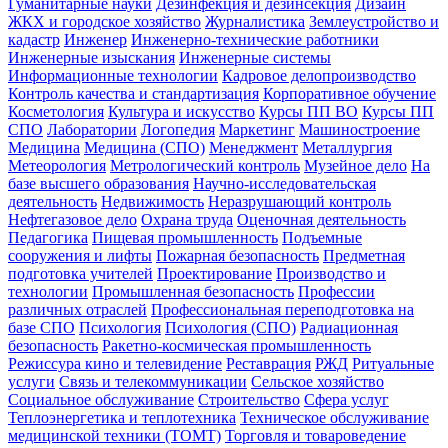
Гуманитарные науки
Дезинфекция и дезинсекция
Дизайн
ЖКХ и городское хозяйство
Журналистика
Землеустройство и
кадастр
Инженер
Инженерно-технические работники
Инженерные изыскания
Инженерные системы
Информационные технологии
Кадровое делопроизводство
Контроль качества и стандартизация
Корпоративное обучение
Косметология
Культура и искусство
Курсы ПП ВО
Курсы ПП
СПО
Лаборатории
Логопедия
Маркетинг
Машиностроение
Медицина
Медицина (СПО)
Менеджмент
Металлургия
Метеорология
Метрологический контроль
Музейное дело
На
базе высшего образования
Научно-исследовательская
деятельность
Недвижимость
Неразрушающий контроль
Нефтегазовое дело
Охрана труда
Оценочная деятельность
Педагогика
Пищевая промышленность
Подъемные
сооружения и лифты
Пожарная безопасность
Предметная
подготовка учителей
Проектирование
Производство и
технологии
Промышленная безопасность
Профессии
различных отраслей
Профессиональная переподготовка на
базе СПО
Психология
Психология (СПО)
Радиационная
безопасность
Ракетно-космическая промышленность
Режиссура кино и телевидение
Реставрация
РЖД
Ритуальные
услуги
Связь и телекоммуникации
Сельское хозяйство
Социальное обслуживание
Строительство
Сфера услуг
Теплоэнергетика и теплотехника
Техническое обслуживание
медицинской техники (ТОМТ)
Торговля и товароведение