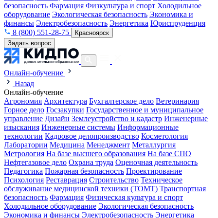
безопасность
Фармация
Физкультура и спорт
Холодильное
оборудование
Экологическая безопасность
Экономика и
финансы
Электробезопасность
Энергетика
Юриспруденция
8 (800) 551-28-75
Красноярск
Задать вопрос
Онлайн-обучение
Назад
Онлайн-обучение
Агрономия
Архитектура
Бухгалтерское дело
Ветеринария
Горное дело
Госзакупки
Государственное и муниципальное
управление
Дизайн
Землеустройство и кадастр
Инженерные
изыскания
Инженерные системы
Информационные
технологии
Кадровое делопроизводство
Косметология
Лаборатории
Медицина
Менеджмент
Металлургия
Метрология
На базе высшего образования
На базе СПО
Нефтегазовое дело
Охрана труда
Оценочная деятельность
Педагогика
Пожарная безопасность
Проектирование
Психология
Реставрация
Строительство
Техническое
обслуживание медицинской техники (ТОМТ)
Транспортная
безопасность
Фармация
Физическая культура и спорт
Холодильное оборудование
Экологическая безопасность
Экономика и финансы
Электробезопасность
Энергетика