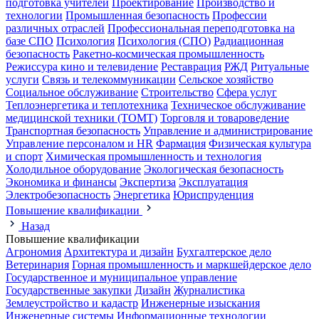
подготовка учителей
Проектирование
Производство и
технологии
Промышленная безопасность
Профессии
различных отраслей
Профессиональная переподготовка на
базе СПО
Психология
Психология (СПО)
Радиационная
безопасность
Ракетно-космическая промышленность
Режиссура кино и телевидение
Реставрация
РЖД
Ритуальные
услуги
Связь и телекоммуникации
Сельское хозяйство
Социальное обслуживание
Строительство
Сфера услуг
Теплоэнергетика и теплотехника
Техническое обслуживание
медицинской техники (ТОМТ)
Торговля и товароведение
Транспортная безопасность
Управление и администрирование
Управление персоналом и HR
Фармация
Физическая культура
и спорт
Химическая промышленность и технология
Холодильное оборудование
Экологическая безопасность
Экономика и финансы
Экспертиза
Эксплуатация
Электробезопасность
Энергетика
Юриспруденция
Повышение квалификации
Назад
Повышение квалификации
Агрономия
Архитектура и дизайн
Бухгалтерское дело
Ветеринария
Горная промышленность и маркшейдерское дело
Государственное и муниципальное управление
Государственные закупки
Дизайн
Журналистика
Землеустройство и кадастр
Инженерные изыскания
Инженерные системы
Информационные технологии