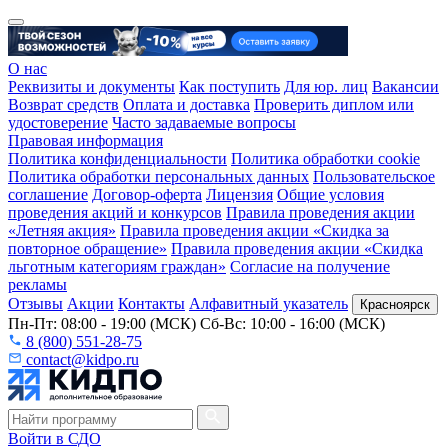
О нас
Реквизиты и документы
Как поступить
Для юр. лиц
Вакансии
Возврат средств
Оплата и доставка
Проверить диплом или
удостоверение
Часто задаваемые вопросы
Правовая информация
Политика конфиденциальности
Политика обработки cookie
Политика обработки персональных данных
Пользовательское
соглашение
Договор-оферта
Лицензия
Общие условия
проведения акций и конкурсов
Правила проведения акции
«Летняя акция»
Правила проведения акции «Скидка за
повторное обращение»
Правила проведения акции «Скидка
льготным категориям граждан»
Согласие на получение
рекламы
Отзывы
Акции
Контакты
Алфавитный указатель
Красноярск
Пн-Пт: 08:00 - 19:00 (МСК) Сб-Вс: 10:00 - 16:00 (МСК)
8 (800) 551-28-75
contact@kidpo.ru
Войти в СДО