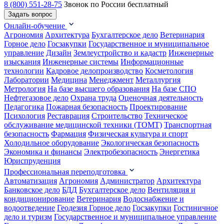
8 (800) 551-28-75
Звонок по России бесплатный
Задать вопрос
Онлайн-обучение
Агрономия
Архитектура
Бухгалтерское дело
Ветеринария
Горное дело
Госзакупки
Государственное и муниципальное
управление
Дизайн
Землеустройство и кадастр
Инженерные
изыскания
Инженерные системы
Информационные
технологии
Кадровое делопроизводство
Косметология
Лаборатории
Медицина
Менеджмент
Металлургия
Метрология
На базе высшего образования
На базе СПО
Нефтегазовое дело
Охрана труда
Оценочная деятельность
Педагогика
Пожарная безопасность
Проектирование
Психология
Реставрация
Строительство
Техническое
обслуживание медицинской техники (ТОМТ)
Транспортная
безопасность
Фармация
Физическая культура и спорт
Холодильное оборудование
Экологическая безопасность
Экономика и финансы
Электробезопасность
Энергетика
Юриспруденция
Профессиональная переподготовка
Автоматизация
Агрономия
Администратор
Архитектура
Банковское дело
БДД
Бухгалтерское дело
Вентиляция и
кондиционирование
Ветеринария
Водоснабжение и
водоотведение
Геодезия
Горное дело
Госзакупки
Гостиничное
дело и туризм
Государственное и муниципальное управление