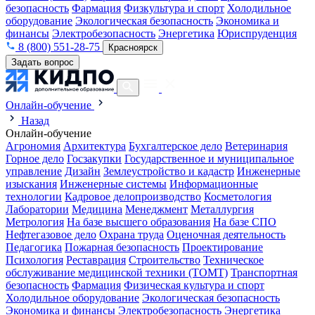
безопасность
Фармация
Физкультура и спорт
Холодильное
оборудование
Экологическая безопасность
Экономика и
финансы
Электробезопасность
Энергетика
Юриспруденция
8 (800) 551-28-75
Красноярск
Задать вопрос
Онлайн-обучение
Назад
Онлайн-обучение
Агрономия
Архитектура
Бухгалтерское дело
Ветеринария
Горное дело
Госзакупки
Государственное и муниципальное
управление
Дизайн
Землеустройство и кадастр
Инженерные
изыскания
Инженерные системы
Информационные
технологии
Кадровое делопроизводство
Косметология
Лаборатории
Медицина
Менеджмент
Металлургия
Метрология
На базе высшего образования
На базе СПО
Нефтегазовое дело
Охрана труда
Оценочная деятельность
Педагогика
Пожарная безопасность
Проектирование
Психология
Реставрация
Строительство
Техническое
обслуживание медицинской техники (ТОМТ)
Транспортная
безопасность
Фармация
Физическая культура и спорт
Холодильное оборудование
Экологическая безопасность
Экономика и финансы
Электробезопасность
Энергетика