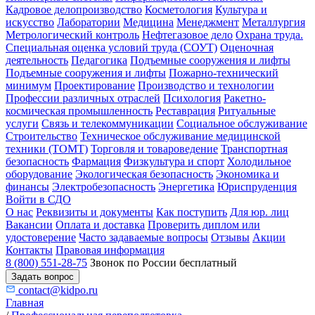
Кадровое делопроизводство
Косметология
Культура и
искусство
Лаборатории
Медицина
Менеджмент
Металлургия
Метрологический контроль
Нефтегазовое дело
Охрана труда.
Специальная оценка условий труда (СОУТ)
Оценочная
деятельность
Педагогика
Подъемные сооружения и лифты
Подъемные сооружения и лифты
Пожарно-технический
минимум
Проектирование
Производство и технологии
Профессии различных отраслей
Психология
Ракетно-
космическая промышленность
Реставрация
Ритуальные
услуги
Связь и телекоммуникации
Социальное обслуживание
Строительство
Техническое обслуживание медицинской
техники (ТОМТ)
Торговля и товароведение
Транспортная
безопасность
Фармация
Физкультура и спорт
Холодильное
оборудование
Экологическая безопасность
Экономика и
финансы
Электробезопасность
Энергетика
Юриспруденция
Войти в СДО
О нас
Реквизиты и документы
Как поступить
Для юр. лиц
Вакансии
Оплата и доставка
Проверить диплом или
удостоверение
Часто задаваемые вопросы
Отзывы
Акции
Контакты
Правовая информация
8 (800) 551-28-75
Звонок по России бесплатный
Задать вопрос
contact@kidpo.ru
Главная