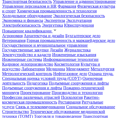
Транспортная безопасность
Управление и администрирование
Управление персоналом и HR
Фармация
Физическая культура
и спорт
Химическая промышленность и технология
Холодильное оборудование
Экологическая безопасность
Экономика и финансы
Экспертиза
Эксплуатация
Электробезопасность
Энергетика
Юриспруденция
Повышение квалификации
Агрономия
Архитектура и дизайн
Бухгалтерское дело
Ветеринария
Горная промышленность и маркшейдерское дело
Государственное и муниципальное управление
Государственные закупки
Дизайн
Журналистика
Землеустройство и кадастр
Инженерные изыскания
Инженерные системы
Информационные технологии
Кадровое делопроизводство
Косметология
Культура и
искусство
Лаборатории
Медицина
Менеджмент
Металлургия
Метрологический контроль
Нефтегазовое дело
Охрана труда.
Специальная оценка условий труда (СОУТ)
Оценочная
деятельность
Педагогика
Подъемные сооружения и лифты
Подъемные сооружения и лифты
Пожарно-технический
минимум
Проектирование
Производство и технологии
Профессии различных отраслей
Психология
Ракетно-
космическая промышленность
Реставрация
Ритуальные
услуги
Связь и телекоммуникации
Социальное обслуживание
Строительство
Техническое обслуживание медицинской
техники (ТОМТ)
Торговля и товароведение
Транспортная