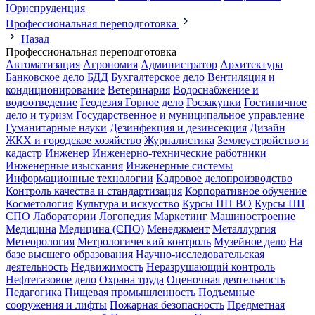
Юриспруденция
Профессиональная переподготовка
Назад
Профессиональная переподготовка
Автоматизация
Агрономия
Администратор
Архитектура
Банковское дело
БДД
Бухгалтерское дело
Вентиляция и
кондиционирование
Ветеринария
Водоснабжение и
водоотведение
Геодезия
Горное дело
Госзакупки
Гостиничное
дело и туризм
Государственное и муниципальное управление
Гуманитарные науки
Дезинфекция и дезинсекция
Дизайн
ЖКХ и городское хозяйство
Журналистика
Землеустройство и
кадастр
Инженер
Инженерно-технические работники
Инженерные изыскания
Инженерные системы
Информационные технологии
Кадровое делопроизводство
Контроль качества и стандартизация
Корпоративное обучение
Косметология
Культура и искусство
Курсы ПП ВО
Курсы ПП
СПО
Лаборатории
Логопедия
Маркетинг
Машиностроение
Медицина
Медицина (СПО)
Менеджмент
Металлургия
Метеорология
Метрологический контроль
Музейное дело
На
базе высшего образования
Научно-исследовательская
деятельность
Недвижимость
Неразрушающий контроль
Нефтегазовое дело
Охрана труда
Оценочная деятельность
Педагогика
Пищевая промышленность
Подъемные
сооружения и лифты
Пожарная безопасность
Предметная