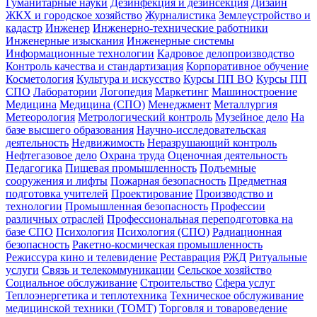
Гуманитарные науки
Дезинфекция и дезинсекция
Дизайн
ЖКХ и городское хозяйство
Журналистика
Землеустройство и
кадастр
Инженер
Инженерно-технические работники
Инженерные изыскания
Инженерные системы
Информационные технологии
Кадровое делопроизводство
Контроль качества и стандартизация
Корпоративное обучение
Косметология
Культура и искусство
Курсы ПП ВО
Курсы ПП
СПО
Лаборатории
Логопедия
Маркетинг
Машиностроение
Медицина
Медицина (СПО)
Менеджмент
Металлургия
Метеорология
Метрологический контроль
Музейное дело
На
базе высшего образования
Научно-исследовательская
деятельность
Недвижимость
Неразрушающий контроль
Нефтегазовое дело
Охрана труда
Оценочная деятельность
Педагогика
Пищевая промышленность
Подъемные
сооружения и лифты
Пожарная безопасность
Предметная
подготовка учителей
Проектирование
Производство и
технологии
Промышленная безопасность
Профессии
различных отраслей
Профессиональная переподготовка на
базе СПО
Психология
Психология (СПО)
Радиационная
безопасность
Ракетно-космическая промышленность
Режиссура кино и телевидение
Реставрация
РЖД
Ритуальные
услуги
Связь и телекоммуникации
Сельское хозяйство
Социальное обслуживание
Строительство
Сфера услуг
Теплоэнергетика и теплотехника
Техническое обслуживание
медицинской техники (ТОМТ)
Торговля и товароведение