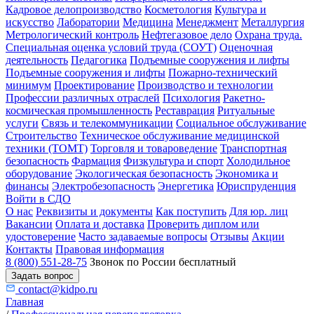
Кадровое делопроизводство
Косметология
Культура и
искусство
Лаборатории
Медицина
Менеджмент
Металлургия
Метрологический контроль
Нефтегазовое дело
Охрана труда.
Специальная оценка условий труда (СОУТ)
Оценочная
деятельность
Педагогика
Подъемные сооружения и лифты
Подъемные сооружения и лифты
Пожарно-технический
минимум
Проектирование
Производство и технологии
Профессии различных отраслей
Психология
Ракетно-
космическая промышленность
Реставрация
Ритуальные
услуги
Связь и телекоммуникации
Социальное обслуживание
Строительство
Техническое обслуживание медицинской
техники (ТОМТ)
Торговля и товароведение
Транспортная
безопасность
Фармация
Физкультура и спорт
Холодильное
оборудование
Экологическая безопасность
Экономика и
финансы
Электробезопасность
Энергетика
Юриспруденция
Войти в СДО
О нас
Реквизиты и документы
Как поступить
Для юр. лиц
Вакансии
Оплата и доставка
Проверить диплом или
удостоверение
Часто задаваемые вопросы
Отзывы
Акции
Контакты
Правовая информация
8 (800) 551-28-75
Звонок по России бесплатный
Задать вопрос
contact@kidpo.ru
Главная