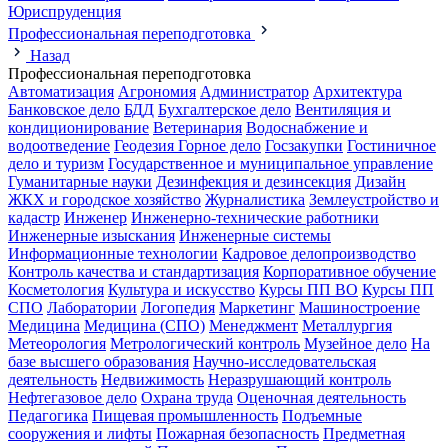
Юриспруденция
Профессиональная переподготовка
Назад
Профессиональная переподготовка
Автоматизация
Агрономия
Администратор
Архитектура
Банковское дело
БДД
Бухгалтерское дело
Вентиляция и
кондиционирование
Ветеринария
Водоснабжение и
водоотведение
Геодезия
Горное дело
Госзакупки
Гостиничное
дело и туризм
Государственное и муниципальное управление
Гуманитарные науки
Дезинфекция и дезинсекция
Дизайн
ЖКХ и городское хозяйство
Журналистика
Землеустройство и
кадастр
Инженер
Инженерно-технические работники
Инженерные изыскания
Инженерные системы
Информационные технологии
Кадровое делопроизводство
Контроль качества и стандартизация
Корпоративное обучение
Косметология
Культура и искусство
Курсы ПП ВО
Курсы ПП
СПО
Лаборатории
Логопедия
Маркетинг
Машиностроение
Медицина
Медицина (СПО)
Менеджмент
Металлургия
Метеорология
Метрологический контроль
Музейное дело
На
базе высшего образования
Научно-исследовательская
деятельность
Недвижимость
Неразрушающий контроль
Нефтегазовое дело
Охрана труда
Оценочная деятельность
Педагогика
Пищевая промышленность
Подъемные
сооружения и лифты
Пожарная безопасность
Предметная