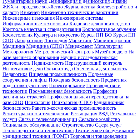
Гуманитарные науки
Дезинфекция и дезинсекция
Дизайн
ЖКХ и городское хозяйство
Журналистика
Землеустройство и
кадастр
Инженер
Инженерно-технические работники
Инженерные изыскания
Инженерные системы
Информационные технологии
Кадровое делопроизводство
Контроль качества и стандартизация
Корпоративное обучение
Косметология
Культура и искусство
Курсы ПП ВО
Курсы ПП
СПО
Лаборатории
Логопедия
Маркетинг
Машиностроение
Медицина
Медицина (СПО)
Менеджмент
Металлургия
Метеорология
Метрологический контроль
Музейное дело
На
базе высшего образования
Научно-исследовательская
деятельность
Недвижимость
Неразрушающий контроль
Нефтегазовое дело
Охрана труда
Оценочная деятельность
Педагогика
Пищевая промышленность
Подъемные
сооружения и лифты
Пожарная безопасность
Предметная
подготовка учителей
Проектирование
Производство и
технологии
Промышленная безопасность
Профессии
различных отраслей
Профессиональная переподготовка на
базе СПО
Психология
Психология (СПО)
Радиационная
безопасность
Ракетно-космическая промышленность
Режиссура кино и телевидение
Реставрация
РЖД
Ритуальные
услуги
Связь и телекоммуникации
Сельское хозяйство
Социальное обслуживание
Строительство
Сфера услуг
Теплоэнергетика и теплотехника
Техническое обслуживание
медицинской техники (ТОМТ)
Торговля и товароведение