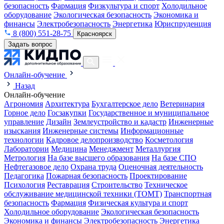
безопасность
Фармация
Физкультура и спорт
Холодильное
оборудование
Экологическая безопасность
Экономика и
финансы
Электробезопасность
Энергетика
Юриспруденция
8 (800) 551-28-75
Красноярск
Задать вопрос
Онлайн-обучение
Назад
Онлайн-обучение
Агрономия
Архитектура
Бухгалтерское дело
Ветеринария
Горное дело
Госзакупки
Государственное и муниципальное
управление
Дизайн
Землеустройство и кадастр
Инженерные
изыскания
Инженерные системы
Информационные
технологии
Кадровое делопроизводство
Косметология
Лаборатории
Медицина
Менеджмент
Металлургия
Метрология
На базе высшего образования
На базе СПО
Нефтегазовое дело
Охрана труда
Оценочная деятельность
Педагогика
Пожарная безопасность
Проектирование
Психология
Реставрация
Строительство
Техническое
обслуживание медицинской техники (ТОМТ)
Транспортная
безопасность
Фармация
Физическая культура и спорт
Холодильное оборудование
Экологическая безопасность
Экономика и финансы
Электробезопасность
Энергетика