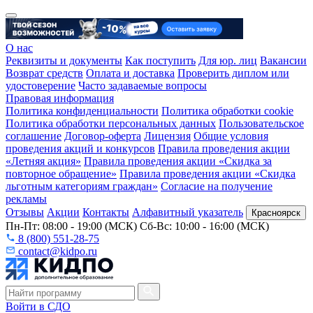
О нас
Реквизиты и документы
Как поступить
Для юр. лиц
Вакансии
Возврат средств
Оплата и доставка
Проверить диплом или
удостоверение
Часто задаваемые вопросы
Правовая информация
Политика конфиденциальности
Политика обработки cookie
Политика обработки персональных данных
Пользовательское
соглашение
Договор-оферта
Лицензия
Общие условия
проведения акций и конкурсов
Правила проведения акции
«Летняя акция»
Правила проведения акции «Скидка за
повторное обращение»
Правила проведения акции «Скидка
льготным категориям граждан»
Согласие на получение
рекламы
Отзывы
Акции
Контакты
Алфавитный указатель
Красноярск
Пн-Пт: 08:00 - 19:00 (МСК) Сб-Вс: 10:00 - 16:00 (МСК)
8 (800) 551-28-75
contact@kidpo.ru
Войти в СДО