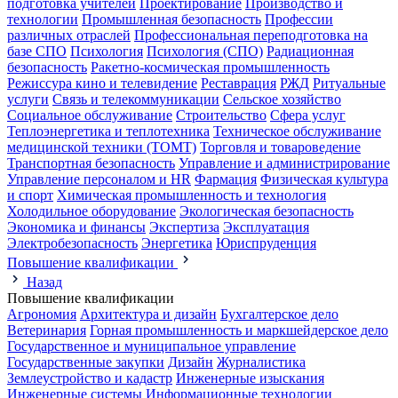
подготовка учителей
Проектирование
Производство и
технологии
Промышленная безопасность
Профессии
различных отраслей
Профессиональная переподготовка на
базе СПО
Психология
Психология (СПО)
Радиационная
безопасность
Ракетно-космическая промышленность
Режиссура кино и телевидение
Реставрация
РЖД
Ритуальные
услуги
Связь и телекоммуникации
Сельское хозяйство
Социальное обслуживание
Строительство
Сфера услуг
Теплоэнергетика и теплотехника
Техническое обслуживание
медицинской техники (ТОМТ)
Торговля и товароведение
Транспортная безопасность
Управление и администрирование
Управление персоналом и HR
Фармация
Физическая культура
и спорт
Химическая промышленность и технология
Холодильное оборудование
Экологическая безопасность
Экономика и финансы
Экспертиза
Эксплуатация
Электробезопасность
Энергетика
Юриспруденция
Повышение квалификации
Назад
Повышение квалификации
Агрономия
Архитектура и дизайн
Бухгалтерское дело
Ветеринария
Горная промышленность и маркшейдерское дело
Государственное и муниципальное управление
Государственные закупки
Дизайн
Журналистика
Землеустройство и кадастр
Инженерные изыскания
Инженерные системы
Информационные технологии