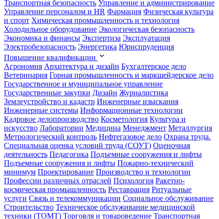
Транспортная безопасность
Управление и администрирование
Управление персоналом и HR
Фармация
Физическая культура
и спорт
Химическая промышленность и технология
Холодильное оборудование
Экологическая безопасность
Экономика и финансы
Экспертиза
Эксплуатация
Электробезопасность
Энергетика
Юриспруденция
Повышение квалификации
Агрономия
Архитектура и дизайн
Бухгалтерское дело
Ветеринария
Горная промышленность и маркшейдерское дело
Государственное и муниципальное управление
Государственные закупки
Дизайн
Журналистика
Землеустройство и кадастр
Инженерные изыскания
Инженерные системы
Информационные технологии
Кадровое делопроизводство
Косметология
Культура и
искусство
Лаборатории
Медицина
Менеджмент
Металлургия
Метрологический контроль
Нефтегазовое дело
Охрана труда.
Специальная оценка условий труда (СОУТ)
Оценочная
деятельность
Педагогика
Подъемные сооружения и лифты
Подъемные сооружения и лифты
Пожарно-технический
минимум
Проектирование
Производство и технологии
Профессии различных отраслей
Психология
Ракетно-
космическая промышленность
Реставрация
Ритуальные
услуги
Связь и телекоммуникации
Социальное обслуживание
Строительство
Техническое обслуживание медицинской
техники (ТОМТ)
Торговля и товароведение
Транспортная