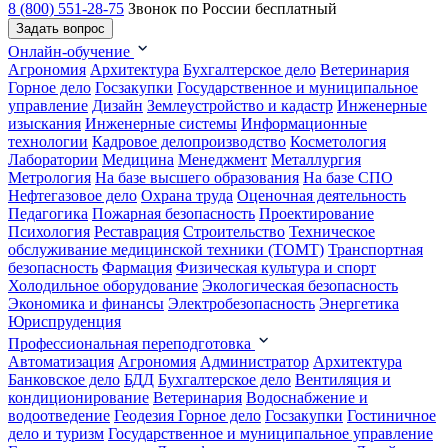
8 (800) 551-28-75
Звонок по России бесплатный
Задать вопрос
Онлайн-обучение
Агрономия
Архитектура
Бухгалтерское дело
Ветеринария
Горное дело
Госзакупки
Государственное и муниципальное
управление
Дизайн
Землеустройство и кадастр
Инженерные
изыскания
Инженерные системы
Информационные
технологии
Кадровое делопроизводство
Косметология
Лаборатории
Медицина
Менеджмент
Металлургия
Метрология
На базе высшего образования
На базе СПО
Нефтегазовое дело
Охрана труда
Оценочная деятельность
Педагогика
Пожарная безопасность
Проектирование
Психология
Реставрация
Строительство
Техническое
обслуживание медицинской техники (ТОМТ)
Транспортная
безопасность
Фармация
Физическая культура и спорт
Холодильное оборудование
Экологическая безопасность
Экономика и финансы
Электробезопасность
Энергетика
Юриспруденция
Профессиональная переподготовка
Автоматизация
Агрономия
Администратор
Архитектура
Банковское дело
БДД
Бухгалтерское дело
Вентиляция и
кондиционирование
Ветеринария
Водоснабжение и
водоотведение
Геодезия
Горное дело
Госзакупки
Гостиничное
дело и туризм
Государственное и муниципальное управление