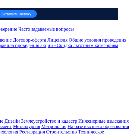
оверение
Часто задаваемые вопросы
ашение
Договор-оферта
Лицензия
Общие условия проведения
равила проведения акции «Скидка льготным категориям
ие
Дизайн
Землеустройство и кадастр
Инженерные изыскания
жмент
Металлургия
Метрология
На базе высшего образования
ихология
Реставрация
Строительство
Техническое