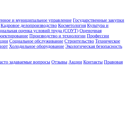
енное и муниципальное управление
Государственные закупки
Кадровое делопроизводство
Косметология
Культура и
циальная оценка условий труда (СОУТ)
Оценочная
оектирование
Производство и технологии
Профессии
ации
Социальное обслуживание
Строительство
Техническое
порт
Холодильное оборудование
Экологическая безопасность
асто задаваемые вопросы
Отзывы
Акции
Контакты
Правовая