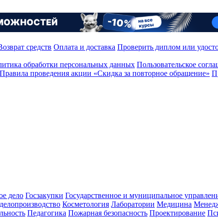
Возврат средств
Оплата и доставка
Проверить диплом или удост
итика обработки персональных данных
Пользовательское согл
Правила проведения акции «Скидка за повторное обращение»
П
ое дело
Госзакупки
Государственное и муниципальное управлен
делопроизводство
Косметология
Лаборатории
Медицина
Менед
льность
Педагогика
Пожарная безопасность
Проектирование
Пс