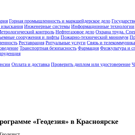
ария
Горная промышленность и маркшейдерское дело
Государств
 изыскания
Инженерные системы
Информационные технологии
етрологический контроль
Нефтегазовое дело
Охрана труда. Спе
ъемные сооружения и лифты
Пожарно-технический минимум
Пр
ленность
Реставрация
Ритуальные услуги
Связь и телекоммуник
роведение
Транспортная безопасность
Фармация
Физкультура и с
руденция
ансии
Оплата и доставка
Проверить диплом или удостоверение
Ч
рограмме «Геодезия» в Красноярске
Геодезист