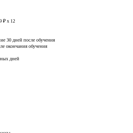
9 ₽ х 12
е 30 дней после обучения
сле окончания обучения
рных дней
рассы