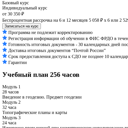
Базовый курс
Индивидуальный курс
от 30 350 ₽
Беспроцентная рассрочка на 6 и 12 месяцев
5 058 ₽ х 6
или
2 52
Записаться на курс
Программа не подлежит корректированию
Регистрация информации об обучении в ФИС ФРДО в течени
Готовность итоговых документов - 30 календарных дней по
Доставка итоговых документов “Почтой России”
Срок предоставления доступа к СДО не позднее 10 календа
Гарантии
Учебный план
256 часов
Модуль 1
28 часов
Введение в геодезию. Предмет геодезии
Модуль 2
32 часа
Топографические планы и карты
Модуль 3
24 часа
Измерение превышений при геометрическом нивелировании т