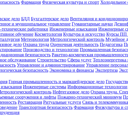
зопасность
Фармация
Физическая культура и спорт
Холодильное 
вское дело
БДД
Бухгалтерское дело
Вентиляция и кондициониро
енное и муниципальное управление
Гуманитарные науки
Дезинф
-технические работники
Инженерные изыскания
Инженерные с
тивное обучение
Косметология
Культура и искусство
Курсы ПП
таллургия
Метеорология
Метрологический контроль
Музейное 
азовое дело
Охрана труда
Оценочная деятельность
Педагогика
П
ктирование
Производство и технологии
Промышленная безопас
адиационная безопасность
Ракетно-космическая промышленност
ное обслуживание
Строительство
Сфера услуг
Теплоэнергетика 
пасность
Управление и администрирование
Управление персона
логическая безопасность
Экономика и финансы
Экспертиза
Экс
ария
Горная промышленность и маркшейдерское дело
Государств
 изыскания
Инженерные системы
Информационные технологии
етрологический контроль
Нефтегазовое дело
Охрана труда. Спе
ъемные сооружения и лифты
Пожарно-технический минимум
Пр
ленность
Реставрация
Ритуальные услуги
Связь и телекоммуник
роведение
Транспортная безопасность
Фармация
Физкультура и с
руденция