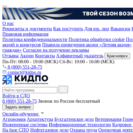
О нас
Реквизиты и документы
Как поступить
Для юр. лиц
Вакансии
Правовая информация
Политика конфиденциальности
Политика обработки cookie
Пол
акций и конкурсов
Правила проведения акции «Летняя акция»
граждан»
Согласие на получение рекламы
Отзывы
Акции
Контакты
Алфавитный указатель
Красноярск
Пн-Пт: 08:00 - 19:00 (МСК) Сб-Вс: 10:00 - 16:00 (МСК)
8 (800) 551-28-75
contact@kidpo.ru
Войти в СДО
8 (800) 551-28-75
Звонок по России бесплатный
Задать вопрос
Онлайн-обучение
Агрономия
Архитектура
Бухгалтерское дело
Ветеринария
Горн
Инженерные системы
Информационные технологии
Кадровое 
На базе СПО
Нефтегазовое дело
Охрана труда
Оценочная деяте