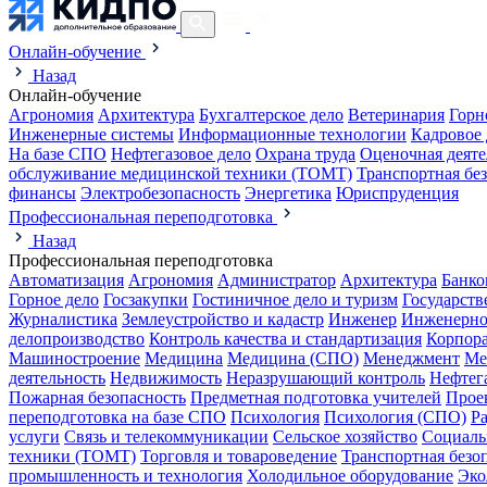
Онлайн-обучение
Назад
Онлайн-обучение
Агрономия
Архитектура
Бухгалтерское дело
Ветеринария
Горн
Инженерные системы
Информационные технологии
Кадровое 
На базе СПО
Нефтегазовое дело
Охрана труда
Оценочная деяте
обслуживание медицинской техники (ТОМТ)
Транспортная бе
финансы
Электробезопасность
Энергетика
Юриспруденция
Профессиональная переподготовка
Назад
Профессиональная переподготовка
Автоматизация
Агрономия
Администратор
Архитектура
Банко
Горное дело
Госзакупки
Гостиничное дело и туризм
Государств
Журналистика
Землеустройство и кадастр
Инженер
Инженерно
делопроизводство
Контроль качества и стандартизация
Корпора
Машиностроение
Медицина
Медицина (СПО)
Менеджмент
Ме
деятельность
Недвижимость
Неразрушающий контроль
Нефтег
Пожарная безопасность
Предметная подготовка учителей
Прое
переподготовка на базе СПО
Психология
Психология (СПО)
Р
услуги
Связь и телекоммуникации
Сельское хозяйство
Социаль
техники (ТОМТ)
Торговля и товароведение
Транспортная безо
промышленность и технология
Холодильное оборудование
Эко