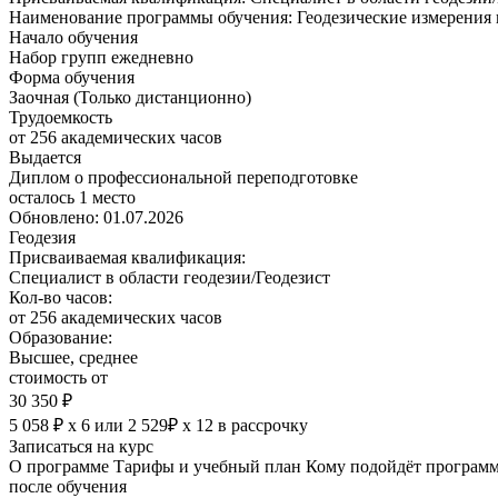
Наименование программы обучения:
Геодезические измерения 
Начало обучения
Набор групп ежедневно
Форма обучения
Заочная (Только дистанционно)
Трудоемкость
от 256 академических часов
Выдается
Диплом о профессиональной переподготовке
осталось 1 место
Обновлено: 01.07.2026
Геодезия
Присваиваемая квалификация:
Специалист в области геодезии/Геодезист
Кол-во часов:
от 256 академических часов
Образование:
Высшее, среднее
стоимость от
30 350 ₽
5 058 ₽ х 6
или
2 529₽ х 12
в рассрочку
Записаться на курс
О программе
Тарифы и учебный план
Кому подойдёт програм
после обучения