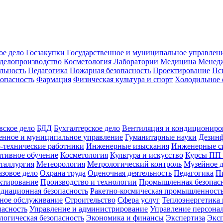
ое дело
Госзакупки
Государственное и муниципальное управлен
делопроизводство
Косметология
Лаборатории
Медицина
Менед
льность
Педагогика
Пожарная безопасность
Проектирование
Пс
зопасность
Фармация
Физическая культура и спорт
Холодильное 
вское дело
БДД
Бухгалтерское дело
Вентиляция и кондициониро
енное и муниципальное управление
Гуманитарные науки
Дезинф
-технические работники
Инженерные изыскания
Инженерные с
тивное обучение
Косметология
Культура и искусство
Курсы ПП
таллургия
Метеорология
Метрологический контроль
Музейное 
азовое дело
Охрана труда
Оценочная деятельность
Педагогика
П
ктирование
Производство и технологии
Промышленная безопас
адиационная безопасность
Ракетно-космическая промышленност
ное обслуживание
Строительство
Сфера услуг
Теплоэнергетика 
пасность
Управление и администрирование
Управление персона
логическая безопасность
Экономика и финансы
Экспертиза
Экс