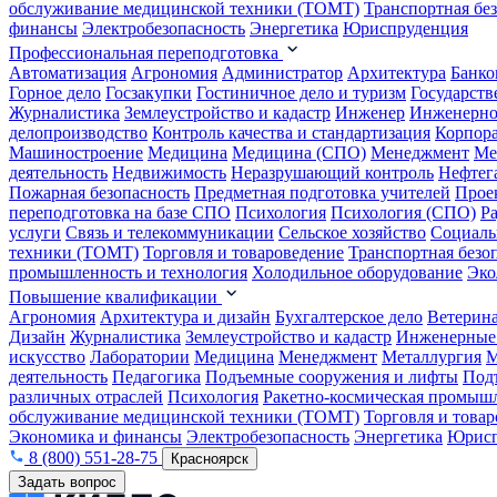
обслуживание медицинской техники (ТОМТ)
Транспортная бе
финансы
Электробезопасность
Энергетика
Юриспруденция
Профессиональная переподготовка
Автоматизация
Агрономия
Администратор
Архитектура
Банко
Горное дело
Госзакупки
Гостиничное дело и туризм
Государств
Журналистика
Землеустройство и кадастр
Инженер
Инженерно
делопроизводство
Контроль качества и стандартизация
Корпора
Машиностроение
Медицина
Медицина (СПО)
Менеджмент
Ме
деятельность
Недвижимость
Неразрушающий контроль
Нефтег
Пожарная безопасность
Предметная подготовка учителей
Прое
переподготовка на базе СПО
Психология
Психология (СПО)
Р
услуги
Связь и телекоммуникации
Сельское хозяйство
Социаль
техники (ТОМТ)
Торговля и товароведение
Транспортная безо
промышленность и технология
Холодильное оборудование
Эко
Повышение квалификации
Агрономия
Архитектура и дизайн
Бухгалтерское дело
Ветерин
Дизайн
Журналистика
Землеустройство и кадастр
Инженерные
искусство
Лаборатории
Медицина
Менеджмент
Металлургия
М
деятельность
Педагогика
Подъемные сооружения и лифты
Под
различных отраслей
Психология
Ракетно-космическая промыш
обслуживание медицинской техники (ТОМТ)
Торговля и това
Экономика и финансы
Электробезопасность
Энергетика
Юрисп
8 (800) 551-28-75
Красноярск
Задать вопрос