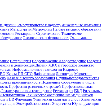
ие
Дизайн
Землеустройство и кадастр
Инженерные изыскания
жмент
Металлургия
Метрология
На базе высшего образования
ихология
Реставрация
Строительство
Техническое
оборудование
Экологическая безопасность
Экономика и
вание
Ветеринария
Водоснабжение и водоотведение
Геодезия
екция и дезинсекция
Дизайн
ЖКХ и городское хозяйство
истемы
Информационные технологии
Кадровое
 ВО
Курсы ПП СПО
Лаборатории
Логопедия
Маркетинг
дело
На базе высшего образования
Научно-исследовательская
ищевая промышленность
Подъемные сооружения и лифты
ность
Профессии различных отраслей
Профессиональная
ь
Режиссура кино и телевидение
Реставрация
РЖД
Ритуальные
и теплотехника
Техническое обслуживание медицинской
лом и HR
Фармация
Физическая культура и спорт
Химическая
плуатация
Электробезопасность
Энергетика
Юриспруденция