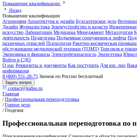
Повышение квалификации
Назад
Повышение квалификации
Агрономия
Архитектура и дизайн
Бухгалтерское дело
Ветерин
Дизайн
Журналистика
Землеустройство и кадастр
Инженерные
искусство
Лаборатории
Медицина
Менеджмент
Металлургия
М
деятельность
Педагогика
Подъемные сооружения и лифты
Под
различных отраслей
Психология
Ракетно-космическая промыш
обслуживание медицинской техники (ТОМТ)
Торговля и това
Экономика и финансы
Электробезопасность
Энергетика
Юрисп
Войти в СДО
О нас
Реквизиты и документы
Как поступить
Для юр. лиц
Вак
информация
8 (800) 551-28-75
Звонок по России бесплатный
Задать вопрос
contact@kidpo.ru
Главная
/
Профессиональная переподготовка
/
Горное дело
/
Геодезия
Профессиональная переподготовка по п
Присваиваемая квалификация:
Специалист в области геодезии/