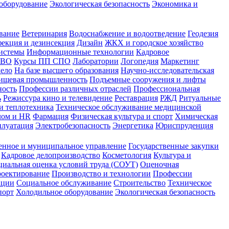
оборудование
Экологическая безопасность
Экономика и
вание
Ветеринария
Водоснабжение и водоотведение
Геодезия
екция и дезинсекция
Дизайн
ЖКХ и городское хозяйство
истемы
Информационные технологии
Кадровое
 ВО
Курсы ПП СПО
Лаборатории
Логопедия
Маркетинг
дело
На базе высшего образования
Научно-исследовательская
ищевая промышленность
Подъемные сооружения и лифты
ность
Профессии различных отраслей
Профессиональная
ь
Режиссура кино и телевидение
Реставрация
РЖД
Ритуальные
и теплотехника
Техническое обслуживание медицинской
лом и HR
Фармация
Физическая культура и спорт
Химическая
плуатация
Электробезопасность
Энергетика
Юриспруденция
енное и муниципальное управление
Государственные закупки
Кадровое делопроизводство
Косметология
Культура и
циальная оценка условий труда (СОУТ)
Оценочная
оектирование
Производство и технологии
Профессии
ации
Социальное обслуживание
Строительство
Техническое
порт
Холодильное оборудование
Экологическая безопасность