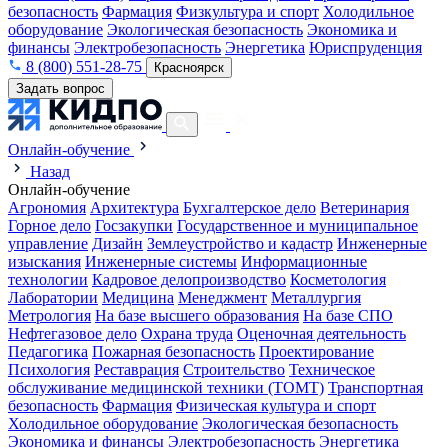
безопасность
Фармация
Физкультура и спорт
Холодильное
оборудование
Экологическая безопасность
Экономика и
финансы
Электробезопасность
Энергетика
Юриспруденция
8 (800) 551-28-75
Красноярск
Задать вопрос
Онлайн-обучение
Назад
Онлайн-обучение
Агрономия
Архитектура
Бухгалтерское дело
Ветеринария
Горное дело
Госзакупки
Государственное и муниципальное
управление
Дизайн
Землеустройство и кадастр
Инженерные
изыскания
Инженерные системы
Информационные
технологии
Кадровое делопроизводство
Косметология
Лаборатории
Медицина
Менеджмент
Металлургия
Метрология
На базе высшего образования
На базе СПО
Нефтегазовое дело
Охрана труда
Оценочная деятельность
Педагогика
Пожарная безопасность
Проектирование
Психология
Реставрация
Строительство
Техническое
обслуживание медицинской техники (ТОМТ)
Транспортная
безопасность
Фармация
Физическая культура и спорт
Холодильное оборудование
Экологическая безопасность
Экономика и финансы
Электробезопасность
Энергетика