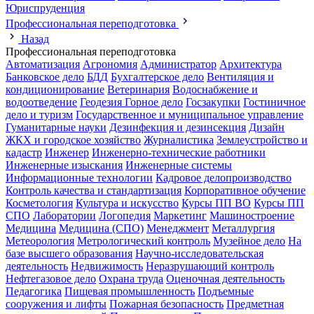
Юриспруденция
Профессиональная переподготовка
Назад
Профессиональная переподготовка
Автоматизация
Агрономия
Администратор
Архитектура
Банковское дело
БДД
Бухгалтерское дело
Вентиляция и
кондиционирование
Ветеринария
Водоснабжение и
водоотведение
Геодезия
Горное дело
Госзакупки
Гостиничное
дело и туризм
Государственное и муниципальное управление
Гуманитарные науки
Дезинфекция и дезинсекция
Дизайн
ЖКХ и городское хозяйство
Журналистика
Землеустройство и
кадастр
Инженер
Инженерно-технические работники
Инженерные изыскания
Инженерные системы
Информационные технологии
Кадровое делопроизводство
Контроль качества и стандартизация
Корпоративное обучение
Косметология
Культура и искусство
Курсы ПП ВО
Курсы ПП
СПО
Лаборатории
Логопедия
Маркетинг
Машиностроение
Медицина
Медицина (СПО)
Менеджмент
Металлургия
Метеорология
Метрологический контроль
Музейное дело
На
базе высшего образования
Научно-исследовательская
деятельность
Недвижимость
Неразрушающий контроль
Нефтегазовое дело
Охрана труда
Оценочная деятельность
Педагогика
Пищевая промышленность
Подъемные
сооружения и лифты
Пожарная безопасность
Предметная