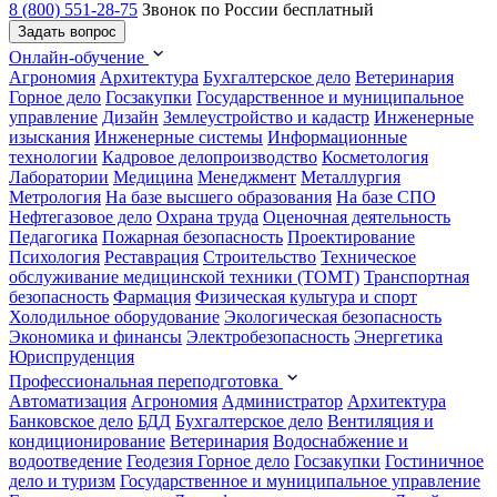
8 (800) 551-28-75
Звонок по России бесплатный
Задать вопрос
Онлайн-обучение
Агрономия
Архитектура
Бухгалтерское дело
Ветеринария
Горное дело
Госзакупки
Государственное и муниципальное
управление
Дизайн
Землеустройство и кадастр
Инженерные
изыскания
Инженерные системы
Информационные
технологии
Кадровое делопроизводство
Косметология
Лаборатории
Медицина
Менеджмент
Металлургия
Метрология
На базе высшего образования
На базе СПО
Нефтегазовое дело
Охрана труда
Оценочная деятельность
Педагогика
Пожарная безопасность
Проектирование
Психология
Реставрация
Строительство
Техническое
обслуживание медицинской техники (ТОМТ)
Транспортная
безопасность
Фармация
Физическая культура и спорт
Холодильное оборудование
Экологическая безопасность
Экономика и финансы
Электробезопасность
Энергетика
Юриспруденция
Профессиональная переподготовка
Автоматизация
Агрономия
Администратор
Архитектура
Банковское дело
БДД
Бухгалтерское дело
Вентиляция и
кондиционирование
Ветеринария
Водоснабжение и
водоотведение
Геодезия
Горное дело
Госзакупки
Гостиничное
дело и туризм
Государственное и муниципальное управление