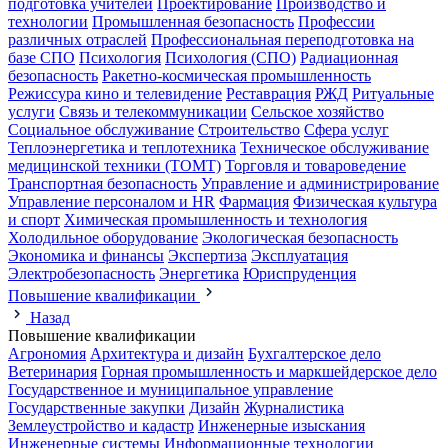
подготовка учителей
Проектирование
Производство и
технологии
Промышленная безопасность
Профессии
различных отраслей
Профессиональная переподготовка на
базе СПО
Психология
Психология (СПО)
Радиационная
безопасность
Ракетно-космическая промышленность
Режиссура кино и телевидение
Реставрация
РЖД
Ритуальные
услуги
Связь и телекоммуникации
Сельское хозяйство
Социальное обслуживание
Строительство
Сфера услуг
Теплоэнергетика и теплотехника
Техническое обслуживание
медицинской техники (ТОМТ)
Торговля и товароведение
Транспортная безопасность
Управление и администрирование
Управление персоналом и HR
Фармация
Физическая культура
и спорт
Химическая промышленность и технология
Холодильное оборудование
Экологическая безопасность
Экономика и финансы
Экспертиза
Эксплуатация
Электробезопасность
Энергетика
Юриспруденция
Повышение квалификации
Назад
Повышение квалификации
Агрономия
Архитектура и дизайн
Бухгалтерское дело
Ветеринария
Горная промышленность и маркшейдерское дело
Государственное и муниципальное управление
Государственные закупки
Дизайн
Журналистика
Землеустройство и кадастр
Инженерные изыскания
Инженерные системы
Информационные технологии