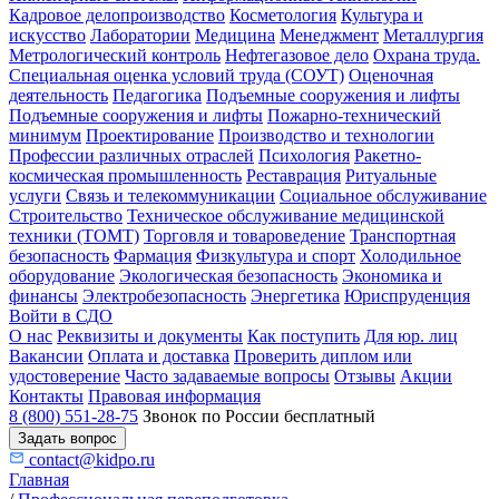
Кадровое делопроизводство
Косметология
Культура и
искусство
Лаборатории
Медицина
Менеджмент
Металлургия
Метрологический контроль
Нефтегазовое дело
Охрана труда.
Специальная оценка условий труда (СОУТ)
Оценочная
деятельность
Педагогика
Подъемные сооружения и лифты
Подъемные сооружения и лифты
Пожарно-технический
минимум
Проектирование
Производство и технологии
Профессии различных отраслей
Психология
Ракетно-
космическая промышленность
Реставрация
Ритуальные
услуги
Связь и телекоммуникации
Социальное обслуживание
Строительство
Техническое обслуживание медицинской
техники (ТОМТ)
Торговля и товароведение
Транспортная
безопасность
Фармация
Физкультура и спорт
Холодильное
оборудование
Экологическая безопасность
Экономика и
финансы
Электробезопасность
Энергетика
Юриспруденция
Войти в СДО
О нас
Реквизиты и документы
Как поступить
Для юр. лиц
Вакансии
Оплата и доставка
Проверить диплом или
удостоверение
Часто задаваемые вопросы
Отзывы
Акции
Контакты
Правовая информация
8 (800) 551-28-75
Звонок по России бесплатный
Задать вопрос
contact@kidpo.ru
Главная