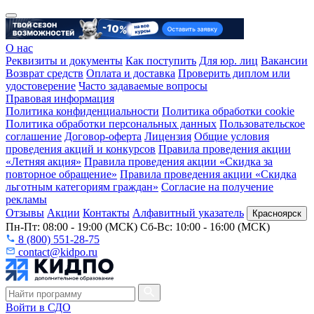
О нас
Реквизиты и документы
Как поступить
Для юр. лиц
Вакансии
Возврат средств
Оплата и доставка
Проверить диплом или
удостоверение
Часто задаваемые вопросы
Правовая информация
Политика конфиденциальности
Политика обработки cookie
Политика обработки персональных данных
Пользовательское
соглашение
Договор-оферта
Лицензия
Общие условия
проведения акций и конкурсов
Правила проведения акции
«Летняя акция»
Правила проведения акции «Скидка за
повторное обращение»
Правила проведения акции «Скидка
льготным категориям граждан»
Согласие на получение
рекламы
Отзывы
Акции
Контакты
Алфавитный указатель
Красноярск
Пн-Пт: 08:00 - 19:00 (МСК) Сб-Вс: 10:00 - 16:00 (МСК)
8 (800) 551-28-75
contact@kidpo.ru
Войти в СДО