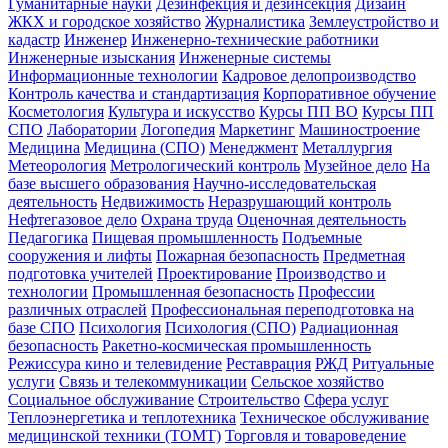
Гуманитарные науки
Дезинфекция и дезинсекция
Дизайн
ЖКХ и городское хозяйство
Журналистика
Землеустройство и
кадастр
Инженер
Инженерно-технические работники
Инженерные изыскания
Инженерные системы
Информационные технологии
Кадровое делопроизводство
Контроль качества и стандартизация
Корпоративное обучение
Косметология
Культура и искусство
Курсы ПП ВО
Курсы ПП
СПО
Лаборатории
Логопедия
Маркетинг
Машиностроение
Медицина
Медицина (СПО)
Менеджмент
Металлургия
Метеорология
Метрологический контроль
Музейное дело
На
базе высшего образования
Научно-исследовательская
деятельность
Недвижимость
Неразрушающий контроль
Нефтегазовое дело
Охрана труда
Оценочная деятельность
Педагогика
Пищевая промышленность
Подъемные
сооружения и лифты
Пожарная безопасность
Предметная
подготовка учителей
Проектирование
Производство и
технологии
Промышленная безопасность
Профессии
различных отраслей
Профессиональная переподготовка на
базе СПО
Психология
Психология (СПО)
Радиационная
безопасность
Ракетно-космическая промышленность
Режиссура кино и телевидение
Реставрация
РЖД
Ритуальные
услуги
Связь и телекоммуникации
Сельское хозяйство
Социальное обслуживание
Строительство
Сфера услуг
Теплоэнергетика и теплотехника
Техническое обслуживание
медицинской техники (ТОМТ)
Торговля и товароведение