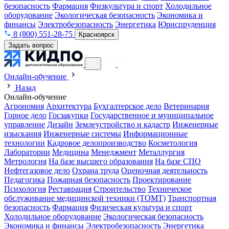
безопасность
Фармация
Физкультура и спорт
Холодильное
оборудование
Экологическая безопасность
Экономика и
финансы
Электробезопасность
Энергетика
Юриспруденция
8 (800) 551-28-75
Красноярск
Задать вопрос
Онлайн-обучение
Назад
Онлайн-обучение
Агрономия
Архитектура
Бухгалтерское дело
Ветеринария
Горное дело
Госзакупки
Государственное и муниципальное
управление
Дизайн
Землеустройство и кадастр
Инженерные
изыскания
Инженерные системы
Информационные
технологии
Кадровое делопроизводство
Косметология
Лаборатории
Медицина
Менеджмент
Металлургия
Метрология
На базе высшего образования
На базе СПО
Нефтегазовое дело
Охрана труда
Оценочная деятельность
Педагогика
Пожарная безопасность
Проектирование
Психология
Реставрация
Строительство
Техническое
обслуживание медицинской техники (ТОМТ)
Транспортная
безопасность
Фармация
Физическая культура и спорт
Холодильное оборудование
Экологическая безопасность
Экономика и финансы
Электробезопасность
Энергетика