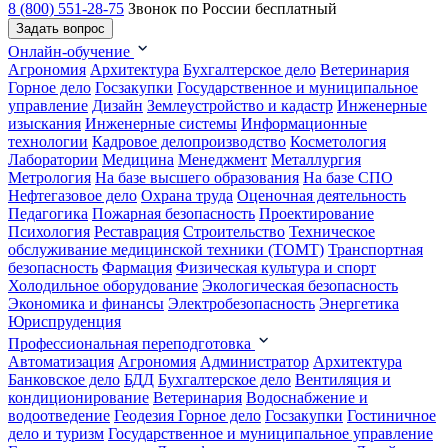
8 (800) 551-28-75
Звонок по России бесплатный
Задать вопрос
Онлайн-обучение
Агрономия
Архитектура
Бухгалтерское дело
Ветеринария
Горное дело
Госзакупки
Государственное и муниципальное
управление
Дизайн
Землеустройство и кадастр
Инженерные
изыскания
Инженерные системы
Информационные
технологии
Кадровое делопроизводство
Косметология
Лаборатории
Медицина
Менеджмент
Металлургия
Метрология
На базе высшего образования
На базе СПО
Нефтегазовое дело
Охрана труда
Оценочная деятельность
Педагогика
Пожарная безопасность
Проектирование
Психология
Реставрация
Строительство
Техническое
обслуживание медицинской техники (ТОМТ)
Транспортная
безопасность
Фармация
Физическая культура и спорт
Холодильное оборудование
Экологическая безопасность
Экономика и финансы
Электробезопасность
Энергетика
Юриспруденция
Профессиональная переподготовка
Автоматизация
Агрономия
Администратор
Архитектура
Банковское дело
БДД
Бухгалтерское дело
Вентиляция и
кондиционирование
Ветеринария
Водоснабжение и
водоотведение
Геодезия
Горное дело
Госзакупки
Гостиничное
дело и туризм
Государственное и муниципальное управление