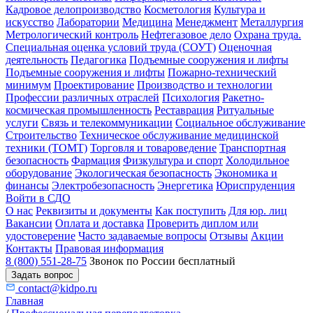
Кадровое делопроизводство
Косметология
Культура и
искусство
Лаборатории
Медицина
Менеджмент
Металлургия
Метрологический контроль
Нефтегазовое дело
Охрана труда.
Специальная оценка условий труда (СОУТ)
Оценочная
деятельность
Педагогика
Подъемные сооружения и лифты
Подъемные сооружения и лифты
Пожарно-технический
минимум
Проектирование
Производство и технологии
Профессии различных отраслей
Психология
Ракетно-
космическая промышленность
Реставрация
Ритуальные
услуги
Связь и телекоммуникации
Социальное обслуживание
Строительство
Техническое обслуживание медицинской
техники (ТОМТ)
Торговля и товароведение
Транспортная
безопасность
Фармация
Физкультура и спорт
Холодильное
оборудование
Экологическая безопасность
Экономика и
финансы
Электробезопасность
Энергетика
Юриспруденция
Войти в СДО
О нас
Реквизиты и документы
Как поступить
Для юр. лиц
Вакансии
Оплата и доставка
Проверить диплом или
удостоверение
Часто задаваемые вопросы
Отзывы
Акции
Контакты
Правовая информация
8 (800) 551-28-75
Звонок по России бесплатный
Задать вопрос
contact@kidpo.ru
Главная