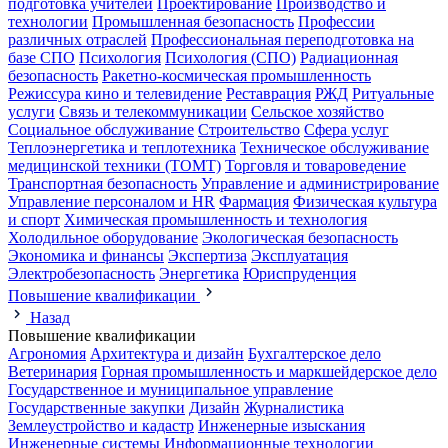
подготовка учителей
Проектирование
Производство и
технологии
Промышленная безопасность
Профессии
различных отраслей
Профессиональная переподготовка на
базе СПО
Психология
Психология (СПО)
Радиационная
безопасность
Ракетно-космическая промышленность
Режиссура кино и телевидение
Реставрация
РЖД
Ритуальные
услуги
Связь и телекоммуникации
Сельское хозяйство
Социальное обслуживание
Строительство
Сфера услуг
Теплоэнергетика и теплотехника
Техническое обслуживание
медицинской техники (ТОМТ)
Торговля и товароведение
Транспортная безопасность
Управление и администрирование
Управление персоналом и HR
Фармация
Физическая культура
и спорт
Химическая промышленность и технология
Холодильное оборудование
Экологическая безопасность
Экономика и финансы
Экспертиза
Эксплуатация
Электробезопасность
Энергетика
Юриспруденция
Повышение квалификации
Назад
Повышение квалификации
Агрономия
Архитектура и дизайн
Бухгалтерское дело
Ветеринария
Горная промышленность и маркшейдерское дело
Государственное и муниципальное управление
Государственные закупки
Дизайн
Журналистика
Землеустройство и кадастр
Инженерные изыскания
Инженерные системы
Информационные технологии