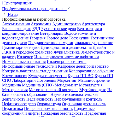
Юриспруденция
Профессиональная переподготовка
Назад
Профессиональная переподготовка
Автоматизация
Агрономия
Администратор
Архитектура
Банковское дело
БДД
Бухгалтерское дело
Вентиляция и
кондиционирование
Ветеринария
Водоснабжение и
водоотведение
Геодезия
Горное дело
Госзакупки
Гостиничное
дело и туризм
Государственное и муниципальное управление
Гуманитарные науки
Дезинфекция и дезинсекция
Дизайн
ЖКХ и городское хозяйство
Журналистика
Землеустройство и
кадастр
Инженер
Инженерно-технические работники
Инженерные изыскания
Инженерные системы
Информационные технологии
Кадровое делопроизводство
Контроль качества и стандартизация
Корпоративное обучение
Косметология
Культура и искусство
Курсы ПП ВО
Курсы ПП
СПО
Лаборатории
Логопедия
Маркетинг
Машиностроение
Медицина
Медицина (СПО)
Менеджмент
Металлургия
Метеорология
Метрологический контроль
Музейное дело
На
базе высшего образования
Научно-исследовательская
деятельность
Недвижимость
Неразрушающий контроль
Нефтегазовое дело
Охрана труда
Оценочная деятельность
Педагогика
Пищевая промышленность
Подъемные
сооружения и лифты
Пожарная безопасность
Предметная