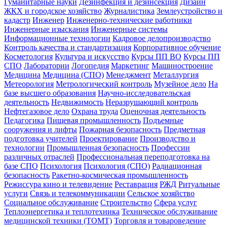
Гуманитарные науки
Дезинфекция и дезинсекция
Дизайн
ЖКХ и городское хозяйство
Журналистика
Землеустройство и
кадастр
Инженер
Инженерно-технические работники
Инженерные изыскания
Инженерные системы
Информационные технологии
Кадровое делопроизводство
Контроль качества и стандартизация
Корпоративное обучение
Косметология
Культура и искусство
Курсы ПП ВО
Курсы ПП
СПО
Лаборатории
Логопедия
Маркетинг
Машиностроение
Медицина
Медицина (СПО)
Менеджмент
Металлургия
Метеорология
Метрологический контроль
Музейное дело
На
базе высшего образования
Научно-исследовательская
деятельность
Недвижимость
Неразрушающий контроль
Нефтегазовое дело
Охрана труда
Оценочная деятельность
Педагогика
Пищевая промышленность
Подъемные
сооружения и лифты
Пожарная безопасность
Предметная
подготовка учителей
Проектирование
Производство и
технологии
Промышленная безопасность
Профессии
различных отраслей
Профессиональная переподготовка на
базе СПО
Психология
Психология (СПО)
Радиационная
безопасность
Ракетно-космическая промышленность
Режиссура кино и телевидение
Реставрация
РЖД
Ритуальные
услуги
Связь и телекоммуникации
Сельское хозяйство
Социальное обслуживание
Строительство
Сфера услуг
Теплоэнергетика и теплотехника
Техническое обслуживание
медицинской техники (ТОМТ)
Торговля и товароведение