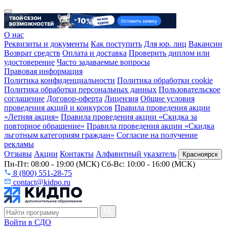
О нас
Реквизиты и документы
Как поступить
Для юр. лиц
Вакансии
Возврат средств
Оплата и доставка
Проверить диплом или
удостоверение
Часто задаваемые вопросы
Правовая информация
Политика конфиденциальности
Политика обработки cookie
Политика обработки персональных данных
Пользовательское
соглашение
Договор-оферта
Лицензия
Общие условия
проведения акций и конкурсов
Правила проведения акции
«Летняя акция»
Правила проведения акции «Скидка за
повторное обращение»
Правила проведения акции «Скидка
льготным категориям граждан»
Согласие на получение
рекламы
Отзывы
Акции
Контакты
Алфавитный указатель
Красноярск
Пн-Пт: 08:00 - 19:00 (МСК) Сб-Вс: 10:00 - 16:00 (МСК)
8 (800) 551-28-75
contact@kidpo.ru
Войти в СДО