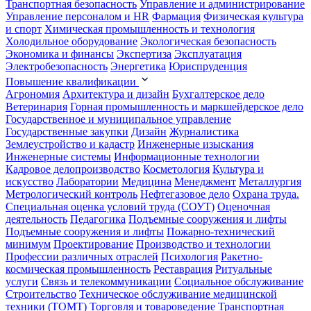
Транспортная безопасность
Управление и администрирование
Управление персоналом и HR
Фармация
Физическая культура
и спорт
Химическая промышленность и технология
Холодильное оборудование
Экологическая безопасность
Экономика и финансы
Экспертиза
Эксплуатация
Электробезопасность
Энергетика
Юриспруденция
Повышение квалификации
Агрономия
Архитектура и дизайн
Бухгалтерское дело
Ветеринария
Горная промышленность и маркшейдерское дело
Государственное и муниципальное управление
Государственные закупки
Дизайн
Журналистика
Землеустройство и кадастр
Инженерные изыскания
Инженерные системы
Информационные технологии
Кадровое делопроизводство
Косметология
Культура и
искусство
Лаборатории
Медицина
Менеджмент
Металлургия
Метрологический контроль
Нефтегазовое дело
Охрана труда.
Специальная оценка условий труда (СОУТ)
Оценочная
деятельность
Педагогика
Подъемные сооружения и лифты
Подъемные сооружения и лифты
Пожарно-технический
минимум
Проектирование
Производство и технологии
Профессии различных отраслей
Психология
Ракетно-
космическая промышленность
Реставрация
Ритуальные
услуги
Связь и телекоммуникации
Социальное обслуживание
Строительство
Техническое обслуживание медицинской
техники (ТОМТ)
Торговля и товароведение
Транспортная