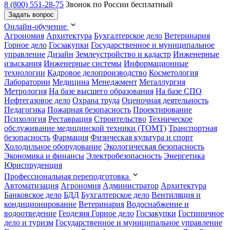
8 (800) 551-28-75
Звонок по России бесплатный
Задать вопрос
Онлайн-обучение
Агрономия
Архитектура
Бухгалтерское дело
Ветеринария
Горное дело
Госзакупки
Государственное и муниципальное
управление
Дизайн
Землеустройство и кадастр
Инженерные
изыскания
Инженерные системы
Информационные
технологии
Кадровое делопроизводство
Косметология
Лаборатории
Медицина
Менеджмент
Металлургия
Метрология
На базе высшего образования
На базе СПО
Нефтегазовое дело
Охрана труда
Оценочная деятельность
Педагогика
Пожарная безопасность
Проектирование
Психология
Реставрация
Строительство
Техническое
обслуживание медицинской техники (ТОМТ)
Транспортная
безопасность
Фармация
Физическая культура и спорт
Холодильное оборудование
Экологическая безопасность
Экономика и финансы
Электробезопасность
Энергетика
Юриспруденция
Профессиональная переподготовка
Автоматизация
Агрономия
Администратор
Архитектура
Банковское дело
БДД
Бухгалтерское дело
Вентиляция и
кондиционирование
Ветеринария
Водоснабжение и
водоотведение
Геодезия
Горное дело
Госзакупки
Гостиничное
дело и туризм
Государственное и муниципальное управление