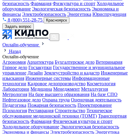
безопасность
Фармация
Физкультура и спорт
Холодильное
оборудование
Экологическая безопасность
Экономика и
финансы
Электробезопасность
Энергетика
Юриспруденция
8 (800) 551-28-75
Красноярск
Задать вопрос
Онлайн-обучение
Назад
Онлайн-обучение
Агрономия
Архитектура
Бухгалтерское дело
Ветеринария
Горное дело
Госзакупки
Государственное и муниципальное
управление
Дизайн
Землеустройство и кадастр
Инженерные
изыскания
Инженерные системы
Информационные
технологии
Кадровое делопроизводство
Косметология
Лаборатории
Медицина
Менеджмент
Металлургия
Метрология
На базе высшего образования
На базе СПО
Нефтегазовое дело
Охрана труда
Оценочная деятельность
Педагогика
Пожарная безопасность
Проектирование
Психология
Реставрация
Строительство
Техническое
обслуживание медицинской техники (ТОМТ)
Транспортная
безопасность
Фармация
Физическая культура и спорт
Холодильное оборудование
Экологическая безопасность
Экономика и финансы
Электробезопасность
Энергетика