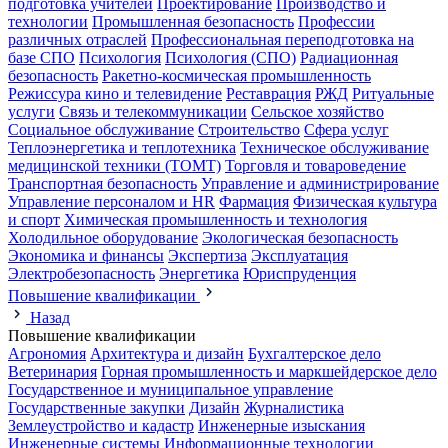
подготовка учителей
Проектирование
Производство и
технологии
Промышленная безопасность
Профессии
различных отраслей
Профессиональная переподготовка на
базе СПО
Психология
Психология (СПО)
Радиационная
безопасность
Ракетно-космическая промышленность
Режиссура кино и телевидение
Реставрация
РЖД
Ритуальные
услуги
Связь и телекоммуникации
Сельское хозяйство
Социальное обслуживание
Строительство
Сфера услуг
Теплоэнергетика и теплотехника
Техническое обслуживание
медицинской техники (ТОМТ)
Торговля и товароведение
Транспортная безопасность
Управление и администрирование
Управление персоналом и HR
Фармация
Физическая культура
и спорт
Химическая промышленность и технология
Холодильное оборудование
Экологическая безопасность
Экономика и финансы
Экспертиза
Эксплуатация
Электробезопасность
Энергетика
Юриспруденция
Повышение квалификации
Назад
Повышение квалификации
Агрономия
Архитектура и дизайн
Бухгалтерское дело
Ветеринария
Горная промышленность и маркшейдерское дело
Государственное и муниципальное управление
Государственные закупки
Дизайн
Журналистика
Землеустройство и кадастр
Инженерные изыскания
Инженерные системы
Информационные технологии