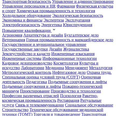
Транспортная безопасность
Управление и администрирование
Управление персоналом и HR
Фармация
Физическая культура
и спорт
Химическая промышленность и технология
Холодильное оборудование
Экологическая безопасность
Экономика и финансы
Экспертиза
Эксплуатация
Электробезопасность
Энергетика
Юриспруденция
Повышение квалификации
Агрономия
Архитектура и дизайн
Бухгалтерское дело
Ветеринария
Горная промышленность и маркшейдерское дело
Государственное и муниципальное управление
Государственные закупки
Дизайн
Журналистика
Землеустройство и кадастр
Инженерные изыскания
Инженерные системы
Информационные технологии
Кадровое делопроизводство
Косметология
Культура и
искусство
Лаборатории
Медицина
Менеджмент
Металлургия
Метрологический контроль
Нефтегазовое дело
Охрана труда.
Специальная оценка условий труда (СОУТ)
Оценочная
деятельность
Педагогика
Подъемные сооружения и лифты
Подъемные сооружения и лифты
Пожарно-технический
минимум
Проектирование
Производство и технологии
Профессии различных отраслей
Психология
Ракетно-
космическая промышленность
Реставрация
Ритуальные
услуги
Связь и телекоммуникации
Социальное обслуживание
Строительство
Техническое обслуживание медицинской
техники (ТОМТ)
Торговля и товароведение
Транспортная