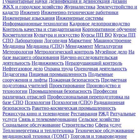
Гуманитарные науки
Дезинфекция и дезинсекция
Дизайн
ЖКХ и городское хозяйство
Журналистика
Землеустройство и
кадастр
Инженер
Инженерно-технические работники
Инженерные изыскания
Инженерные системы
Информационные технологии
Кадровое делопроизводство
Контроль качества и стандартизация
Корпоративное обучение
Косметология
Культура и искусство
Курсы ПП ВО
Курсы ПП
СПО
Лаборатории
Логопедия
Маркетинг
Машиностроение
Медицина
Медицина (СПО)
Менеджмент
Металлургия
Метеорология
Метрологический контроль
Музейное дело
На
базе высшего образования
Научно-исследовательская
деятельность
Недвижимость
Неразрушающий контроль
Нефтегазовое дело
Охрана труда
Оценочная деятельность
Педагогика
Пищевая промышленность
Подъемные
сооружения и лифты
Пожарная безопасность
Предметная
подготовка учителей
Проектирование
Производство и
технологии
Промышленная безопасность
Профессии
различных отраслей
Профессиональная переподготовка на
базе СПО
Психология
Психология (СПО)
Радиационная
безопасность
Ракетно-космическая промышленность
Режиссура кино и телевидение
Реставрация
РЖД
Ритуальные
услуги
Связь и телекоммуникации
Сельское хозяйство
Социальное обслуживание
Строительство
Сфера услуг
Теплоэнергетика и теплотехника
Техническое обслуживание
медицинской техники (ТОМТ)
Торговля и товароведение