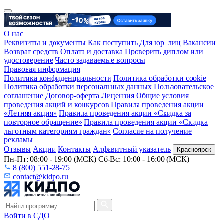
О нас
Реквизиты и документы
Как поступить
Для юр. лиц
Вакансии
Возврат средств
Оплата и доставка
Проверить диплом или
удостоверение
Часто задаваемые вопросы
Правовая информация
Политика конфиденциальности
Политика обработки cookie
Политика обработки персональных данных
Пользовательское
соглашение
Договор-оферта
Лицензия
Общие условия
проведения акций и конкурсов
Правила проведения акции
«Летняя акция»
Правила проведения акции «Скидка за
повторное обращение»
Правила проведения акции «Скидка
льготным категориям граждан»
Согласие на получение
рекламы
Отзывы
Акции
Контакты
Алфавитный указатель
Красноярск
Пн-Пт: 08:00 - 19:00 (МСК) Сб-Вс: 10:00 - 16:00 (МСК)
8 (800) 551-28-75
contact@kidpo.ru
Войти в СДО