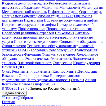
Кадровое делопроизводство
Косметология
Культура и
искусство
Лаборатории
Медицина
Менеджмент
Металлургия
Метрологический контроль
Нефтегазовое дело
Охрана труда.
Специальная оценка условий труда (СОУТ)
Оценочная
деятельность
Педагогика
Подъемные сооружения и лифты
Подъемные сооружения и лифты
Пожарно-технический
минимум
Проектирование
Производство и технологии
Профессии различных отраслей
Психология
Ракетно-
космическая промышленность
Реставрация
Ритуальные
услуги
Связь и телекоммуникации
Социальное обслуживание
Строительство
Техническое обслуживание медицинской
техники (ТОМТ)
Торговля и товароведение
Транспортная
безопасность
Фармация
Физкультура и спорт
Холодильное
оборудование
Экологическая безопасность
Экономика и
финансы
Электробезопасность
Энергетика
Юриспруденция
Войти в СДО
О нас
Реквизиты и документы
Как поступить
Для юр. лиц
Вакансии
Оплата и доставка
Проверить диплом или
удостоверение
Часто задаваемые вопросы
Отзывы
Акции
Контакты
Правовая информация
8 (800) 551-28-75
Звонок по России бесплатный
Задать вопрос
contact@kidpo.ru
Главная