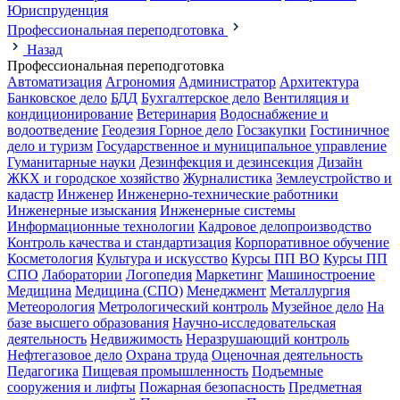
Юриспруденция
Профессиональная переподготовка
Назад
Профессиональная переподготовка
Автоматизация
Агрономия
Администратор
Архитектура
Банковское дело
БДД
Бухгалтерское дело
Вентиляция и
кондиционирование
Ветеринария
Водоснабжение и
водоотведение
Геодезия
Горное дело
Госзакупки
Гостиничное
дело и туризм
Государственное и муниципальное управление
Гуманитарные науки
Дезинфекция и дезинсекция
Дизайн
ЖКХ и городское хозяйство
Журналистика
Землеустройство и
кадастр
Инженер
Инженерно-технические работники
Инженерные изыскания
Инженерные системы
Информационные технологии
Кадровое делопроизводство
Контроль качества и стандартизация
Корпоративное обучение
Косметология
Культура и искусство
Курсы ПП ВО
Курсы ПП
СПО
Лаборатории
Логопедия
Маркетинг
Машиностроение
Медицина
Медицина (СПО)
Менеджмент
Металлургия
Метеорология
Метрологический контроль
Музейное дело
На
базе высшего образования
Научно-исследовательская
деятельность
Недвижимость
Неразрушающий контроль
Нефтегазовое дело
Охрана труда
Оценочная деятельность
Педагогика
Пищевая промышленность
Подъемные
сооружения и лифты
Пожарная безопасность
Предметная