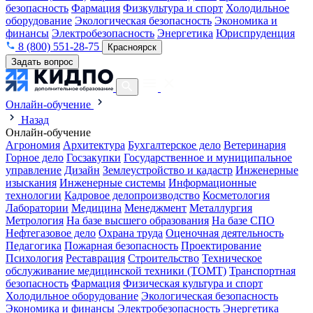
безопасность
Фармация
Физкультура и спорт
Холодильное
оборудование
Экологическая безопасность
Экономика и
финансы
Электробезопасность
Энергетика
Юриспруденция
8 (800) 551-28-75
Красноярск
Задать вопрос
Онлайн-обучение
Назад
Онлайн-обучение
Агрономия
Архитектура
Бухгалтерское дело
Ветеринария
Горное дело
Госзакупки
Государственное и муниципальное
управление
Дизайн
Землеустройство и кадастр
Инженерные
изыскания
Инженерные системы
Информационные
технологии
Кадровое делопроизводство
Косметология
Лаборатории
Медицина
Менеджмент
Металлургия
Метрология
На базе высшего образования
На базе СПО
Нефтегазовое дело
Охрана труда
Оценочная деятельность
Педагогика
Пожарная безопасность
Проектирование
Психология
Реставрация
Строительство
Техническое
обслуживание медицинской техники (ТОМТ)
Транспортная
безопасность
Фармация
Физическая культура и спорт
Холодильное оборудование
Экологическая безопасность
Экономика и финансы
Электробезопасность
Энергетика