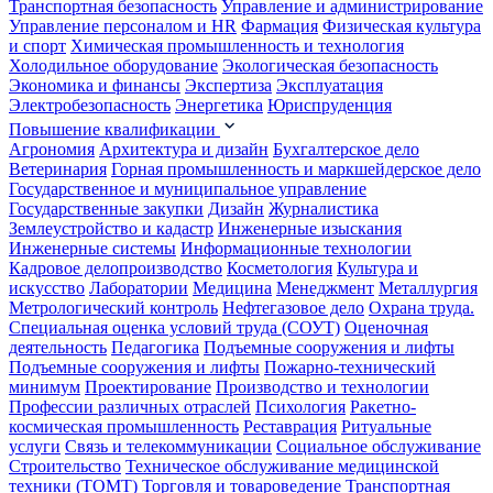
Транспортная безопасность
Управление и администрирование
Управление персоналом и HR
Фармация
Физическая культура
и спорт
Химическая промышленность и технология
Холодильное оборудование
Экологическая безопасность
Экономика и финансы
Экспертиза
Эксплуатация
Электробезопасность
Энергетика
Юриспруденция
Повышение квалификации
Агрономия
Архитектура и дизайн
Бухгалтерское дело
Ветеринария
Горная промышленность и маркшейдерское дело
Государственное и муниципальное управление
Государственные закупки
Дизайн
Журналистика
Землеустройство и кадастр
Инженерные изыскания
Инженерные системы
Информационные технологии
Кадровое делопроизводство
Косметология
Культура и
искусство
Лаборатории
Медицина
Менеджмент
Металлургия
Метрологический контроль
Нефтегазовое дело
Охрана труда.
Специальная оценка условий труда (СОУТ)
Оценочная
деятельность
Педагогика
Подъемные сооружения и лифты
Подъемные сооружения и лифты
Пожарно-технический
минимум
Проектирование
Производство и технологии
Профессии различных отраслей
Психология
Ракетно-
космическая промышленность
Реставрация
Ритуальные
услуги
Связь и телекоммуникации
Социальное обслуживание
Строительство
Техническое обслуживание медицинской
техники (ТОМТ)
Торговля и товароведение
Транспортная