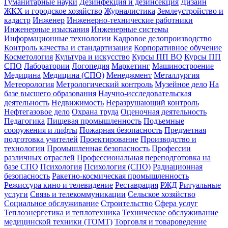
Гуманитарные науки
Дезинфекция и дезинсекция
Дизайн
ЖКХ и городское хозяйство
Журналистика
Землеустройство и
кадастр
Инженер
Инженерно-технические работники
Инженерные изыскания
Инженерные системы
Информационные технологии
Кадровое делопроизводство
Контроль качества и стандартизация
Корпоративное обучение
Косметология
Культура и искусство
Курсы ПП ВО
Курсы ПП
СПО
Лаборатории
Логопедия
Маркетинг
Машиностроение
Медицина
Медицина (СПО)
Менеджмент
Металлургия
Метеорология
Метрологический контроль
Музейное дело
На
базе высшего образования
Научно-исследовательская
деятельность
Недвижимость
Неразрушающий контроль
Нефтегазовое дело
Охрана труда
Оценочная деятельность
Педагогика
Пищевая промышленность
Подъемные
сооружения и лифты
Пожарная безопасность
Предметная
подготовка учителей
Проектирование
Производство и
технологии
Промышленная безопасность
Профессии
различных отраслей
Профессиональная переподготовка на
базе СПО
Психология
Психология (СПО)
Радиационная
безопасность
Ракетно-космическая промышленность
Режиссура кино и телевидение
Реставрация
РЖД
Ритуальные
услуги
Связь и телекоммуникации
Сельское хозяйство
Социальное обслуживание
Строительство
Сфера услуг
Теплоэнергетика и теплотехника
Техническое обслуживание
медицинской техники (ТОМТ)
Торговля и товароведение