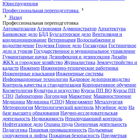
Юриспруденция
Профессиональная переподготовка
Назад
Профессиональная переподготовка
Автоматизация
Агрономия
Администратор
Архитектура
Банковское дело
БДД
Бухгалтерское дело
Вентиляция и
кондиционирование
Ветеринария
Водоснабжение и
водоотведение
Геодезия
Горное дело
Госзакупки
Гостиничное
дело и туризм
Государственное и муниципальное управление
Гуманитарные науки
Дезинфекция и дезинсекция
Дизайн
ЖКХ и городское хозяйство
Журналистика
Землеустройство и
кадастр
Инженер
Инженерно-технические работники
Инженерные изыскания
Инженерные системы
Информационные технологии
Кадровое делопроизводство
Контроль качества и стандартизация
Корпоративное обучение
Косметология
Культура и искусство
Курсы ПП ВО
Курсы ПП
СПО
Лаборатории
Логопедия
Маркетинг
Машиностроение
Медицина
Медицина (СПО)
Менеджмент
Металлургия
Метеорология
Метрологический контроль
Музейное дело
На
базе высшего образования
Научно-исследовательская
деятельность
Недвижимость
Неразрушающий контроль
Нефтегазовое дело
Охрана труда
Оценочная деятельность
Педагогика
Пищевая промышленность
Подъемные
сооружения и лифты
Пожарная безопасность
Предметная