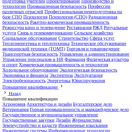
подготовка учителей
Проектирование
Производство и
технологии
Промышленная безопасность
Профессии
различных отраслей
Профессиональная переподготовка на
базе СПО
Психология
Психология (СПО)
Радиационная
безопасность
Ракетно-космическая промышленность
Режиссура кино и телевидение
Реставрация
РЖД
Ритуальные
услуги
Связь и телекоммуникации
Сельское хозяйство
Социальное обслуживание
Строительство
Сфера услуг
Теплоэнергетика и теплотехника
Техническое обслуживание
медицинской техники (ТОМТ)
Торговля и товароведение
Транспортная безопасность
Управление и администрирование
Управление персоналом и HR
Фармация
Физическая культура
и спорт
Химическая промышленность и технология
Холодильное оборудование
Экологическая безопасность
Экономика и финансы
Экспертиза
Эксплуатация
Электробезопасность
Энергетика
Юриспруденция
Повышение квалификации
Назад
Повышение квалификации
Агрономия
Архитектура и дизайн
Бухгалтерское дело
Ветеринария
Горная промышленность и маркшейдерское дело
Государственное и муниципальное управление
Государственные закупки
Дизайн
Журналистика
Землеустройство и кадастр
Инженерные изыскания
Инженерные системы
Информационные технологии