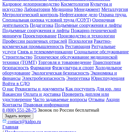
Кадровое делопроизводство
Косметология
Культура и
искусство
Лаборатории
Медицина
Менеджмент
Металлургия
Метрологический контроль
Нефтегазовое дело
Охрана труда.
Специальная оценка условий труда (СОУТ)
Оценочная
деятельность
Педагогика
Подъемные сооружения и лифты
Подъемные сооружения и лифты
Пожарно-технический
минимум
Проектирование
Производство и технологии
Профессии различных отраслей
Психология
Ракетно-
космическая промышленность
Реставрация
Ритуальные
услуги
Связь и телекоммуникации
Социальное обслуживание
Строительство
Техническое обслуживание медицинской
техники (ТОМТ)
Торговля и товароведение
Транспортная
безопасность
Фармация
Физкультура и спорт
Холодильное
оборудование
Экологическая безопасность
Экономика и
финансы
Электробезопасность
Энергетика
Юриспруденция
Войти в СДО
О нас
Реквизиты и документы
Как поступить
Для юр. лиц
Вакансии
Оплата и доставка
Проверить диплом или
удостоверение
Часто задаваемые вопросы
Отзывы
Акции
Контакты
Правовая информация
8 (800) 551-28-75
Звонок по России бесплатный
Задать вопрос
contact@kidpo.ru
Главная