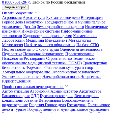
8 (800) 551-28-75
Звонок по России бесплатный
Задать вопрос
Онлайн-обучение
Агрономия
Архитектура
Бухгалтерское дело
Ветеринария
Горное дело
Госзакупки
Государственное и муниципальное
управление
Дизайн
Землеустройство и кадастр
Инженерные
изыскания
Инженерные системы
Информационные
технологии
Кадровое делопроизводство
Косметология
Лаборатории
Медицина
Менеджмент
Металлургия
Метрология
На базе высшего образования
На базе СПО
Нефтегазовое дело
Охрана труда
Оценочная деятельность
Педагогика
Пожарная безопасность
Проектирование
Психология
Реставрация
Строительство
Техническое
обслуживание медицинской техники (ТОМТ)
Транспортная
безопасность
Фармация
Физическая культура и спорт
Холодильное оборудование
Экологическая безопасность
Экономика и финансы
Электробезопасность
Энергетика
Юриспруденция
Профессиональная переподготовка
Автоматизация
Агрономия
Администратор
Архитектура
Банковское дело
БДД
Бухгалтерское дело
Вентиляция и
кондиционирование
Ветеринария
Водоснабжение и
водоотведение
Геодезия
Горное дело
Госзакупки
Гостиничное
дело и туризм
Государственное и муниципальное управление