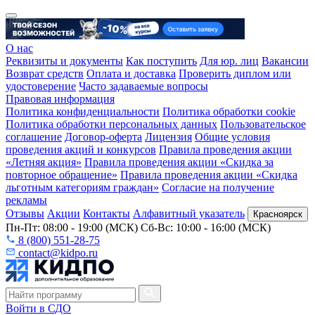
О нас
Реквизиты и документы
Как поступить
Для юр. лиц
Вакансии
Возврат средств
Оплата и доставка
Проверить диплом или
удостоверение
Часто задаваемые вопросы
Правовая информация
Политика конфиденциальности
Политика обработки cookie
Политика обработки персональных данных
Пользовательское
соглашение
Договор-оферта
Лицензия
Общие условия
проведения акций и конкурсов
Правила проведения акции
«Летняя акция»
Правила проведения акции «Скидка за
повторное обращение»
Правила проведения акции «Скидка
льготным категориям граждан»
Согласие на получение
рекламы
Отзывы
Акции
Контакты
Алфавитный указатель
Красноярск
Пн-Пт: 08:00 - 19:00 (МСК) Сб-Вс: 10:00 - 16:00 (МСК)
8 (800) 551-28-75
contact@kidpo.ru
Войти в СДО