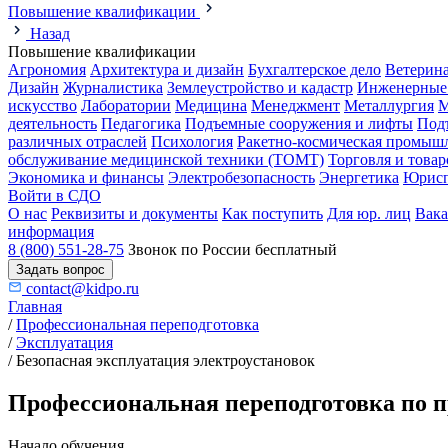
Повышение квалификации
Назад
Повышение квалификации
Агрономия
Архитектура и дизайн
Бухгалтерское дело
Ветерин
Дизайн
Журналистика
Землеустройство и кадастр
Инженерные
искусство
Лаборатории
Медицина
Менеджмент
Металлургия
М
деятельность
Педагогика
Подъемные сооружения и лифты
Под
различных отраслей
Психология
Ракетно-космическая промыш
обслуживание медицинской техники (ТОМТ)
Торговля и това
Экономика и финансы
Электробезопасность
Энергетика
Юрисп
Войти в СДО
О нас
Реквизиты и документы
Как поступить
Для юр. лиц
Вак
информация
8 (800) 551-28-75
Звонок по России бесплатный
Задать вопрос
contact@kidpo.ru
Главная
/
Профессиональная переподготовка
/
Эксплуатация
/
Безопасная эксплуатация электроустановок
Профессиональная переподготовка по п
Начало обучения