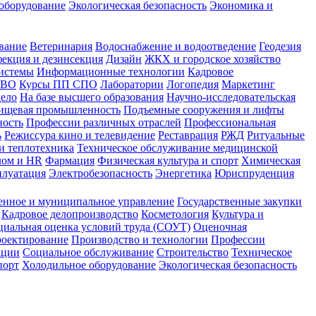
оборудование
Экологическая безопасность
Экономика и
вание
Ветеринария
Водоснабжение и водоотведение
Геодезия
екция и дезинсекция
Дизайн
ЖКХ и городское хозяйство
истемы
Информационные технологии
Кадровое
 ВО
Курсы ПП СПО
Лаборатории
Логопедия
Маркетинг
дело
На базе высшего образования
Научно-исследовательская
ищевая промышленность
Подъемные сооружения и лифты
ность
Профессии различных отраслей
Профессиональная
ь
Режиссура кино и телевидение
Реставрация
РЖД
Ритуальные
и теплотехника
Техническое обслуживание медицинской
лом и HR
Фармация
Физическая культура и спорт
Химическая
плуатация
Электробезопасность
Энергетика
Юриспруденция
енное и муниципальное управление
Государственные закупки
Кадровое делопроизводство
Косметология
Культура и
циальная оценка условий труда (СОУТ)
Оценочная
оектирование
Производство и технологии
Профессии
ации
Социальное обслуживание
Строительство
Техническое
порт
Холодильное оборудование
Экологическая безопасность