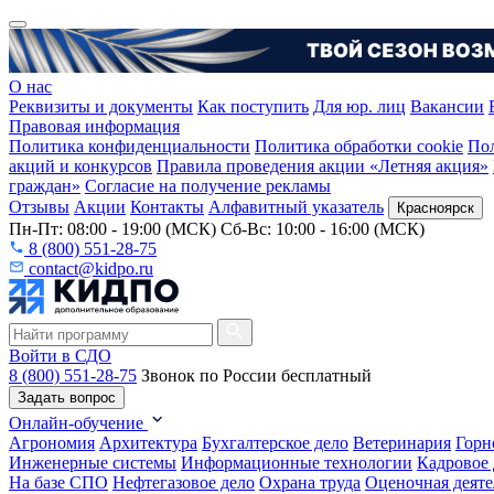
О нас
Реквизиты и документы
Как поступить
Для юр. лиц
Вакансии
Правовая информация
Политика конфиденциальности
Политика обработки cookie
Пол
акций и конкурсов
Правила проведения акции «Летняя акция»
граждан»
Согласие на получение рекламы
Отзывы
Акции
Контакты
Алфавитный указатель
Красноярск
Пн-Пт: 08:00 - 19:00 (МСК) Сб-Вс: 10:00 - 16:00 (МСК)
8 (800) 551-28-75
contact@kidpo.ru
Войти в СДО
8 (800) 551-28-75
Звонок по России бесплатный
Задать вопрос
Онлайн-обучение
Агрономия
Архитектура
Бухгалтерское дело
Ветеринария
Горн
Инженерные системы
Информационные технологии
Кадровое 
На базе СПО
Нефтегазовое дело
Охрана труда
Оценочная деяте