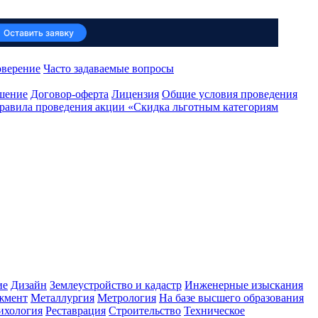
оверение
Часто задаваемые вопросы
ашение
Договор-оферта
Лицензия
Общие условия проведения
равила проведения акции «Скидка льготным категориям
ие
Дизайн
Землеустройство и кадастр
Инженерные изыскания
жмент
Металлургия
Метрология
На базе высшего образования
ихология
Реставрация
Строительство
Техническое