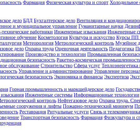
зопасность
Фармация
Физическая культура и спорт
Холодильное 
вское дело
БДД
Бухгалтерское дело
Вентиляция и кондициониро
енное и муниципальное управление
Гуманитарные науки
Дезинф
-технические работники
Инженерные изыскания
Инженерные с
тивное обучение
Косметология
Культура и искусство
Курсы ПП
таллургия
Метеорология
Метрологический контроль
Музейное 
азовое дело
Охрана труда
Оценочная деятельность
Педагогика
П
ктирование
Производство и технологии
Промышленная безопас
адиационная безопасность
Ракетно-космическая промышленност
ное обслуживание
Строительство
Сфера услуг
Теплоэнергетика 
пасность
Управление и администрирование
Управление персона
логическая безопасность
Экономика и финансы
Экспертиза
Экс
ария
Горная промышленность и маркшейдерское дело
Государств
 изыскания
Инженерные системы
Информационные технологии
етрологический контроль
Нефтегазовое дело
Охрана труда. Спе
ъемные сооружения и лифты
Пожарно-технический минимум
Пр
ленность
Реставрация
Ритуальные услуги
Связь и телекоммуник
роведение
Транспортная безопасность
Фармация
Физкультура и с
руденция