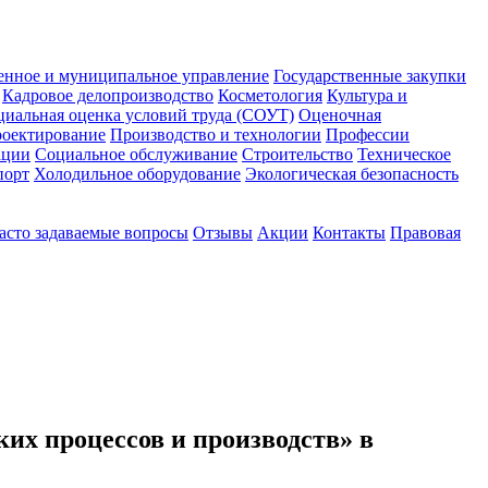
енное и муниципальное управление
Государственные закупки
Кадровое делопроизводство
Косметология
Культура и
циальная оценка условий труда (СОУТ)
Оценочная
оектирование
Производство и технологии
Профессии
ации
Социальное обслуживание
Строительство
Техническое
порт
Холодильное оборудование
Экологическая безопасность
асто задаваемые вопросы
Отзывы
Акции
Контакты
Правовая
их процессов и производств» в