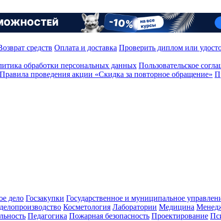
Возврат средств
Оплата и доставка
Проверить диплом или удост
итика обработки персональных данных
Пользовательское согл
Правила проведения акции «Скидка за повторное обращение»
П
ое дело
Госзакупки
Государственное и муниципальное управлен
делопроизводство
Косметология
Лаборатории
Медицина
Менед
льность
Педагогика
Пожарная безопасность
Проектирование
Пс