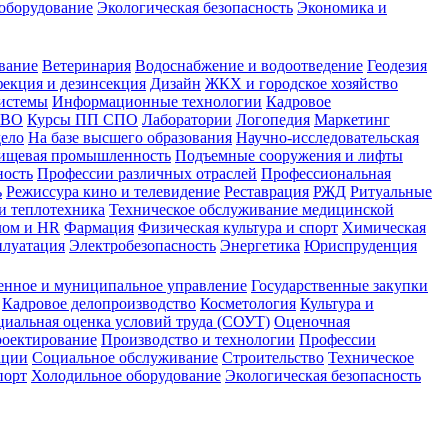
оборудование
Экологическая безопасность
Экономика и
вание
Ветеринария
Водоснабжение и водоотведение
Геодезия
екция и дезинсекция
Дизайн
ЖКХ и городское хозяйство
истемы
Информационные технологии
Кадровое
 ВО
Курсы ПП СПО
Лаборатории
Логопедия
Маркетинг
дело
На базе высшего образования
Научно-исследовательская
ищевая промышленность
Подъемные сооружения и лифты
ность
Профессии различных отраслей
Профессиональная
ь
Режиссура кино и телевидение
Реставрация
РЖД
Ритуальные
и теплотехника
Техническое обслуживание медицинской
лом и HR
Фармация
Физическая культура и спорт
Химическая
плуатация
Электробезопасность
Энергетика
Юриспруденция
енное и муниципальное управление
Государственные закупки
Кадровое делопроизводство
Косметология
Культура и
циальная оценка условий труда (СОУТ)
Оценочная
оектирование
Производство и технологии
Профессии
ации
Социальное обслуживание
Строительство
Техническое
порт
Холодильное оборудование
Экологическая безопасность