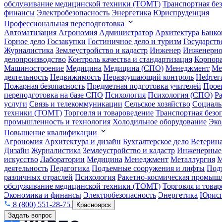
обслуживание медицинской техники (ТОМТ)
Транспортная бе
финансы
Электробезопасность
Энергетика
Юриспруденция
Профессиональная переподготовка
Автоматизация
Агрономия
Администратор
Архитектура
Банко
Горное дело
Госзакупки
Гостиничное дело и туризм
Государств
Журналистика
Землеустройство и кадастр
Инженер
Инженерно
делопроизводство
Контроль качества и стандартизация
Корпора
Машиностроение
Медицина
Медицина (СПО)
Менеджмент
Ме
деятельность
Недвижимость
Неразрушающий контроль
Нефтег
Пожарная безопасность
Предметная подготовка учителей
Прое
переподготовка на базе СПО
Психология
Психология (СПО)
Р
услуги
Связь и телекоммуникации
Сельское хозяйство
Социаль
техники (ТОМТ)
Торговля и товароведение
Транспортная безо
промышленность и технология
Холодильное оборудование
Эко
Повышение квалификации
Агрономия
Архитектура и дизайн
Бухгалтерское дело
Ветерин
Дизайн
Журналистика
Землеустройство и кадастр
Инженерные
искусство
Лаборатории
Медицина
Менеджмент
Металлургия
М
деятельность
Педагогика
Подъемные сооружения и лифты
Под
различных отраслей
Психология
Ракетно-космическая промыш
обслуживание медицинской техники (ТОМТ)
Торговля и това
Экономика и финансы
Электробезопасность
Энергетика
Юрисп
8 (800) 551-28-75
Красноярск
Задать вопрос