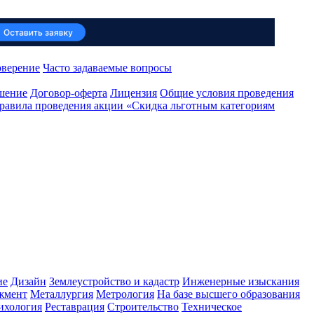
оверение
Часто задаваемые вопросы
ашение
Договор-оферта
Лицензия
Общие условия проведения
равила проведения акции «Скидка льготным категориям
ие
Дизайн
Землеустройство и кадастр
Инженерные изыскания
жмент
Металлургия
Метрология
На базе высшего образования
ихология
Реставрация
Строительство
Техническое