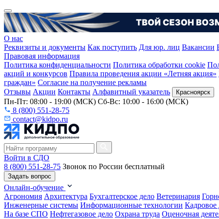
О нас
Реквизиты и документы
Как поступить
Для юр. лиц
Вакансии
Правовая информация
Политика конфиденциальности
Политика обработки cookie
Пол
акций и конкурсов
Правила проведения акции «Летняя акция»
граждан»
Согласие на получение рекламы
Отзывы
Акции
Контакты
Алфавитный указатель
Красноярск
Пн-Пт: 08:00 - 19:00 (МСК) Сб-Вс: 10:00 - 16:00 (МСК)
8 (800) 551-28-75
contact@kidpo.ru
Войти в СДО
8 (800) 551-28-75
Звонок по России бесплатный
Задать вопрос
Онлайн-обучение
Агрономия
Архитектура
Бухгалтерское дело
Ветеринария
Горн
Инженерные системы
Информационные технологии
Кадровое 
На базе СПО
Нефтегазовое дело
Охрана труда
Оценочная деяте