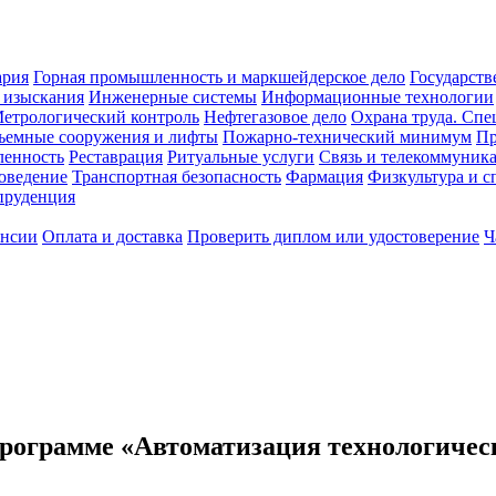
ария
Горная промышленность и маркшейдерское дело
Государств
 изыскания
Инженерные системы
Информационные технологии
етрологический контроль
Нефтегазовое дело
Охрана труда. Спе
ъемные сооружения и лифты
Пожарно-технический минимум
Пр
ленность
Реставрация
Ритуальные услуги
Связь и телекоммуник
роведение
Транспортная безопасность
Фармация
Физкультура и с
руденция
ансии
Оплата и доставка
Проверить диплом или удостоверение
Ч
рограмме «Автоматизация технологическ