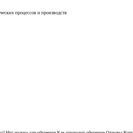
ческих процессов и производств
ма?
Что нужно для обучения
Как проходит обучение
Отзывы
Корп