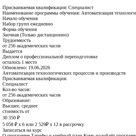
Присваиваемая квалификация:
Специалист
Наименование программы обучения:
Автоматизация технологи
Начало обучения
Набор групп ежедневно
Форма обучения
Заочная (Только дистанционно)
Трудоемкость
от 256 академических часов
Выдается
Диплом о профессиональной переподготовке
осталось 1 место
Обновлено: 19.06.2026
Автоматизация технологических процессов и производств
Присваиваемая квалификация:
Специалист
Кол-во часов:
от 256 академических часов
Образование:
Высшее, среднее
стоимость от
30 350 ₽
5 058 ₽ х 6
или
2 529₽ х 12
в рассрочку
Записаться на курс
О программе
Тарифы и учебный план
Кому подойдёт програм