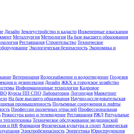
ие
Дизайн
Землеустройство и кадастр
Инженерные изыскания
жмент
Металлургия
Метрология
На базе высшего образования
ихология
Реставрация
Строительство
Техническое
оборудование
Экологическая безопасность
Экономика и
вание
Ветеринария
Водоснабжение и водоотведение
Геодезия
екция и дезинсекция
Дизайн
ЖКХ и городское хозяйство
истемы
Информационные технологии
Кадровое
 ВО
Курсы ПП СПО
Лаборатории
Логопедия
Маркетинг
дело
На базе высшего образования
Научно-исследовательская
ищевая промышленность
Подъемные сооружения и лифты
ность
Профессии различных отраслей
Профессиональная
ь
Режиссура кино и телевидение
Реставрация
РЖД
Ритуальные
и теплотехника
Техническое обслуживание медицинской
лом и HR
Фармация
Физическая культура и спорт
Химическая
плуатация
Электробезопасность
Энергетика
Юриспруденция