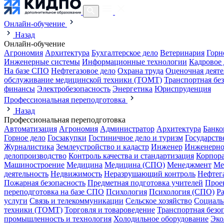
Онлайн-обучение
Назад
Онлайн-обучение
Агрономия
Архитектура
Бухгалтерское дело
Ветеринария
Горн
Инженерные системы
Информационные технологии
Кадровое 
На базе СПО
Нефтегазовое дело
Охрана труда
Оценочная деяте
обслуживание медицинской техники (ТОМТ)
Транспортная бе
финансы
Электробезопасность
Энергетика
Юриспруденция
Профессиональная переподготовка
Назад
Профессиональная переподготовка
Автоматизация
Агрономия
Администратор
Архитектура
Банко
Горное дело
Госзакупки
Гостиничное дело и туризм
Государств
Журналистика
Землеустройство и кадастр
Инженер
Инженерно
делопроизводство
Контроль качества и стандартизация
Корпора
Машиностроение
Медицина
Медицина (СПО)
Менеджмент
Ме
деятельность
Недвижимость
Неразрушающий контроль
Нефтег
Пожарная безопасность
Предметная подготовка учителей
Прое
переподготовка на базе СПО
Психология
Психология (СПО)
Р
услуги
Связь и телекоммуникации
Сельское хозяйство
Социаль
техники (ТОМТ)
Торговля и товароведение
Транспортная безо
промышленность и технология
Холодильное оборудование
Эко