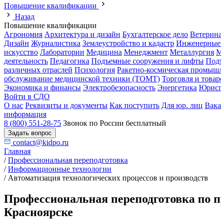
Повышение квалификации
Назад
Повышение квалификации
Агрономия
Архитектура и дизайн
Бухгалтерское дело
Ветерин
Дизайн
Журналистика
Землеустройство и кадастр
Инженерные
искусство
Лаборатории
Медицина
Менеджмент
Металлургия
М
деятельность
Педагогика
Подъемные сооружения и лифты
Под
различных отраслей
Психология
Ракетно-космическая промыш
обслуживание медицинской техники (ТОМТ)
Торговля и това
Экономика и финансы
Электробезопасность
Энергетика
Юрисп
Войти в СДО
О нас
Реквизиты и документы
Как поступить
Для юр. лиц
Вак
информация
8 (800) 551-28-75
Звонок по России бесплатный
Задать вопрос
contact@kidpo.ru
Главная
/
Профессиональная переподготовка
/
Информационные технологии
/
Автоматизация технологических процессов и производств
Профессиональная переподготовка по п
Красноярске