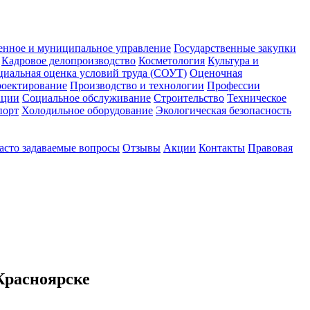
енное и муниципальное управление
Государственные закупки
Кадровое делопроизводство
Косметология
Культура и
циальная оценка условий труда (СОУТ)
Оценочная
оектирование
Производство и технологии
Профессии
ации
Социальное обслуживание
Строительство
Техническое
порт
Холодильное оборудование
Экологическая безопасность
асто задаваемые вопросы
Отзывы
Акции
Контакты
Правовая
Красноярске