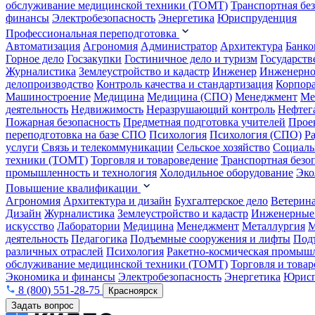
обслуживание медицинской техники (ТОМТ)
Транспортная бе
финансы
Электробезопасность
Энергетика
Юриспруденция
Профессиональная переподготовка
Автоматизация
Агрономия
Администратор
Архитектура
Банко
Горное дело
Госзакупки
Гостиничное дело и туризм
Государств
Журналистика
Землеустройство и кадастр
Инженер
Инженерно
делопроизводство
Контроль качества и стандартизация
Корпора
Машиностроение
Медицина
Медицина (СПО)
Менеджмент
Ме
деятельность
Недвижимость
Неразрушающий контроль
Нефтег
Пожарная безопасность
Предметная подготовка учителей
Прое
переподготовка на базе СПО
Психология
Психология (СПО)
Р
услуги
Связь и телекоммуникации
Сельское хозяйство
Социаль
техники (ТОМТ)
Торговля и товароведение
Транспортная безо
промышленность и технология
Холодильное оборудование
Эко
Повышение квалификации
Агрономия
Архитектура и дизайн
Бухгалтерское дело
Ветерин
Дизайн
Журналистика
Землеустройство и кадастр
Инженерные
искусство
Лаборатории
Медицина
Менеджмент
Металлургия
М
деятельность
Педагогика
Подъемные сооружения и лифты
Под
различных отраслей
Психология
Ракетно-космическая промыш
обслуживание медицинской техники (ТОМТ)
Торговля и това
Экономика и финансы
Электробезопасность
Энергетика
Юрисп
8 (800) 551-28-75
Красноярск
Задать вопрос