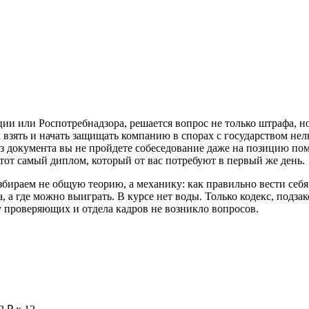
ции или Роспотребнадзора, решается вопрос не только штрафа, но
 взять и начать защищать компанию в спорах с государством нел
з документа вы не пройдете собеседование даже на позицию по
тот самый диплом, который от вас потребуют в первый же день.
ираем не общую теорию, а механику: как правильно вести себя 
а, а где можно выиграть. В курсе нет воды. Только кодекс, подз
 проверяющих и отдела кадров не возникло вопросов.