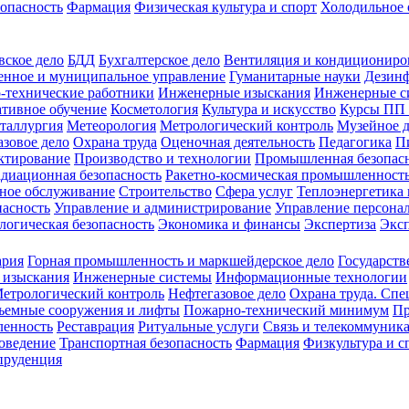
зопасность
Фармация
Физическая культура и спорт
Холодильное 
вское дело
БДД
Бухгалтерское дело
Вентиляция и кондициониро
енное и муниципальное управление
Гуманитарные науки
Дезинф
-технические работники
Инженерные изыскания
Инженерные с
тивное обучение
Косметология
Культура и искусство
Курсы ПП
таллургия
Метеорология
Метрологический контроль
Музейное 
азовое дело
Охрана труда
Оценочная деятельность
Педагогика
П
ктирование
Производство и технологии
Промышленная безопас
адиационная безопасность
Ракетно-космическая промышленност
ное обслуживание
Строительство
Сфера услуг
Теплоэнергетика 
пасность
Управление и администрирование
Управление персона
логическая безопасность
Экономика и финансы
Экспертиза
Экс
ария
Горная промышленность и маркшейдерское дело
Государств
 изыскания
Инженерные системы
Информационные технологии
етрологический контроль
Нефтегазовое дело
Охрана труда. Спе
ъемные сооружения и лифты
Пожарно-технический минимум
Пр
ленность
Реставрация
Ритуальные услуги
Связь и телекоммуник
роведение
Транспортная безопасность
Фармация
Физкультура и с
руденция