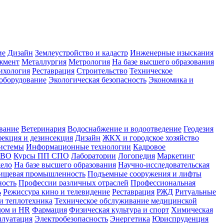
ие
Дизайн
Землеустройство и кадастр
Инженерные изыскания
жмент
Металлургия
Метрология
На базе высшего образования
ихология
Реставрация
Строительство
Техническое
оборудование
Экологическая безопасность
Экономика и
вание
Ветеринария
Водоснабжение и водоотведение
Геодезия
екция и дезинсекция
Дизайн
ЖКХ и городское хозяйство
истемы
Информационные технологии
Кадровое
 ВО
Курсы ПП СПО
Лаборатории
Логопедия
Маркетинг
дело
На базе высшего образования
Научно-исследовательская
ищевая промышленность
Подъемные сооружения и лифты
ность
Профессии различных отраслей
Профессиональная
ь
Режиссура кино и телевидение
Реставрация
РЖД
Ритуальные
и теплотехника
Техническое обслуживание медицинской
лом и HR
Фармация
Физическая культура и спорт
Химическая
плуатация
Электробезопасность
Энергетика
Юриспруденция