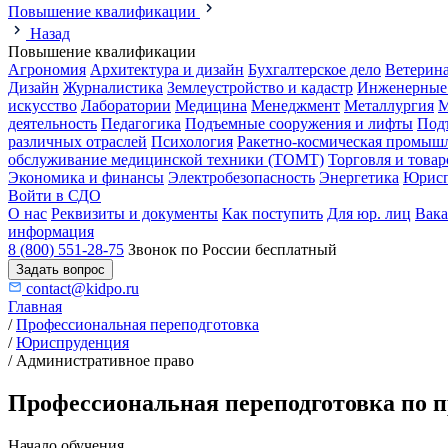
Повышение квалификации
Назад
Повышение квалификации
Агрономия
Архитектура и дизайн
Бухгалтерское дело
Ветерин
Дизайн
Журналистика
Землеустройство и кадастр
Инженерные
искусство
Лаборатории
Медицина
Менеджмент
Металлургия
М
деятельность
Педагогика
Подъемные сооружения и лифты
Под
различных отраслей
Психология
Ракетно-космическая промыш
обслуживание медицинской техники (ТОМТ)
Торговля и това
Экономика и финансы
Электробезопасность
Энергетика
Юрисп
Войти в СДО
О нас
Реквизиты и документы
Как поступить
Для юр. лиц
Вак
информация
8 (800) 551-28-75
Звонок по России бесплатный
Задать вопрос
contact@kidpo.ru
Главная
/
Профессиональная переподготовка
/
Юриспруденция
/
Административное право
Профессиональная переподготовка по 
Начало обучения