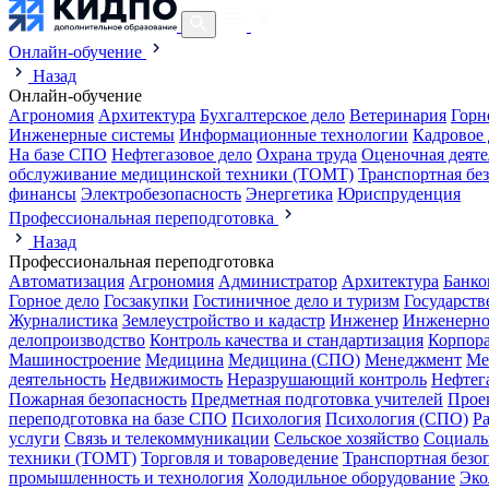
Онлайн-обучение
Назад
Онлайн-обучение
Агрономия
Архитектура
Бухгалтерское дело
Ветеринария
Горн
Инженерные системы
Информационные технологии
Кадровое 
На базе СПО
Нефтегазовое дело
Охрана труда
Оценочная деяте
обслуживание медицинской техники (ТОМТ)
Транспортная бе
финансы
Электробезопасность
Энергетика
Юриспруденция
Профессиональная переподготовка
Назад
Профессиональная переподготовка
Автоматизация
Агрономия
Администратор
Архитектура
Банко
Горное дело
Госзакупки
Гостиничное дело и туризм
Государств
Журналистика
Землеустройство и кадастр
Инженер
Инженерно
делопроизводство
Контроль качества и стандартизация
Корпора
Машиностроение
Медицина
Медицина (СПО)
Менеджмент
Ме
деятельность
Недвижимость
Неразрушающий контроль
Нефтег
Пожарная безопасность
Предметная подготовка учителей
Прое
переподготовка на базе СПО
Психология
Психология (СПО)
Р
услуги
Связь и телекоммуникации
Сельское хозяйство
Социаль
техники (ТОМТ)
Торговля и товароведение
Транспортная безо
промышленность и технология
Холодильное оборудование
Эко