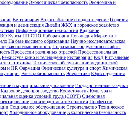
оборудование
Экологическая безопасность
Экономика и
вание
Ветеринария
Водоснабжение и водоотведение
Геодезия
екция и дезинсекция
Дизайн
ЖКХ и городское хозяйство
истемы
Информационные технологии
Кадровое
 ВО
Курсы ПП СПО
Лаборатории
Логопедия
Маркетинг
дело
На базе высшего образования
Научно-исследовательская
ищевая промышленность
Подъемные сооружения и лифты
ность
Профессии различных отраслей
Профессиональная
ь
Режиссура кино и телевидение
Реставрация
РЖД
Ритуальные
и теплотехника
Техническое обслуживание медицинской
лом и HR
Фармация
Физическая культура и спорт
Химическая
плуатация
Электробезопасность
Энергетика
Юриспруденция
енное и муниципальное управление
Государственные закупки
Кадровое делопроизводство
Косметология
Культура и
циальная оценка условий труда (СОУТ)
Оценочная
оектирование
Производство и технологии
Профессии
ации
Социальное обслуживание
Строительство
Техническое
порт
Холодильное оборудование
Экологическая безопасность