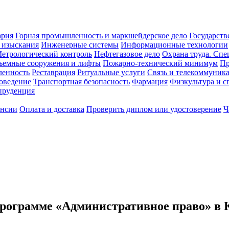
ария
Горная промышленность и маркшейдерское дело
Государств
 изыскания
Инженерные системы
Информационные технологии
етрологический контроль
Нефтегазовое дело
Охрана труда. Спе
ъемные сооружения и лифты
Пожарно-технический минимум
Пр
ленность
Реставрация
Ритуальные услуги
Связь и телекоммуник
роведение
Транспортная безопасность
Фармация
Физкультура и с
руденция
ансии
Оплата и доставка
Проверить диплом или удостоверение
Ч
программе «Административное право» в 