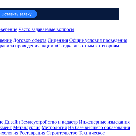
оверение
Часто задаваемые вопросы
ашение
Договор-оферта
Лицензия
Общие условия проведения
равила проведения акции «Скидка льготным категориям
ие
Дизайн
Землеустройство и кадастр
Инженерные изыскания
жмент
Металлургия
Метрология
На базе высшего образования
ихология
Реставрация
Строительство
Техническое