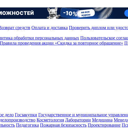
Возврат средств
Оплата и доставка
Проверить диплом или удост
итика обработки персональных данных
Пользовательское согл
Правила проведения акции «Скидка за повторное обращение»
П
ое дело
Госзакупки
Государственное и муниципальное управлен
делопроизводство
Косметология
Лаборатории
Медицина
Менед
льность
Педагогика
Пожарная безопасность
Проектирование
Пс