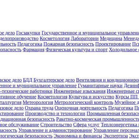
ое дело
Госзакупки
Государственное и муниципальное управлен
делопроизводство
Косметология
Лаборатории
Медицина
Менед
льность
Педагогика
Пожарная безопасность
Проектирование
Пс
зопасность
Фармация
Физическая культура и спорт
Холодильное 
вское дело
БДД
Бухгалтерское дело
Вентиляция и кондициониро
енное и муниципальное управление
Гуманитарные науки
Дезинф
-технические работники
Инженерные изыскания
Инженерные с
тивное обучение
Косметология
Культура и искусство
Курсы ПП
таллургия
Метеорология
Метрологический контроль
Музейное 
азовое дело
Охрана труда
Оценочная деятельность
Педагогика
П
ктирование
Производство и технологии
Промышленная безопас
адиационная безопасность
Ракетно-космическая промышленност
ное обслуживание
Строительство
Сфера услуг
Теплоэнергетика 
пасность
Управление и администрирование
Управление персона
логическая безопасность
Экономика и финансы
Экспертиза
Экс