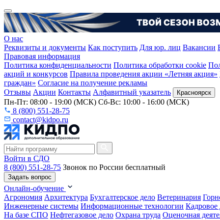
О нас
Реквизиты и документы
Как поступить
Для юр. лиц
Вакансии
Правовая информация
Политика конфиденциальности
Политика обработки cookie
Пол
акций и конкурсов
Правила проведения акции «Летняя акция»
граждан»
Согласие на получение рекламы
Отзывы
Акции
Контакты
Алфавитный указатель
Красноярск
Пн-Пт: 08:00 - 19:00 (МСК) Сб-Вс: 10:00 - 16:00 (МСК)
8 (800) 551-28-75
contact@kidpo.ru
Войти в СДО
8 (800) 551-28-75
Звонок по России бесплатный
Задать вопрос
Онлайн-обучение
Агрономия
Архитектура
Бухгалтерское дело
Ветеринария
Горн
Инженерные системы
Информационные технологии
Кадровое 
На базе СПО
Нефтегазовое дело
Охрана труда
Оценочная деяте