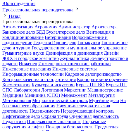
Юриспруденция
Профессиональная переподготовка
Назад
Профессиональная переподготовка
Автоматизация
Агрономия
Администратор
Архитектура
Банковское дело
БДД
Бухгалтерское дело
Вентиляция и
кондиционирование
Ветеринария
Водоснабжение и
водоотведение
Геодезия
Горное дело
Госзакупки
Гостиничное
дело и туризм
Государственное и муниципальное управление
Гуманитарные науки
Дезинфекция и дезинсекция
Дизайн
ЖКХ и городское хозяйство
Журналистика
Землеустройство и
кадастр
Инженер
Инженерно-технические работники
Инженерные изыскания
Инженерные системы
Информационные технологии
Кадровое делопроизводство
Контроль качества и стандартизация
Корпоративное обучение
Косметология
Культура и искусство
Курсы ПП ВО
Курсы ПП
СПО
Лаборатории
Логопедия
Маркетинг
Машиностроение
Медицина
Медицина (СПО)
Менеджмент
Металлургия
Метеорология
Метрологический контроль
Музейное дело
На
базе высшего образования
Научно-исследовательская
деятельность
Недвижимость
Неразрушающий контроль
Нефтегазовое дело
Охрана труда
Оценочная деятельность
Педагогика
Пищевая промышленность
Подъемные
сооружения и лифты
Пожарная безопасность
Предметная