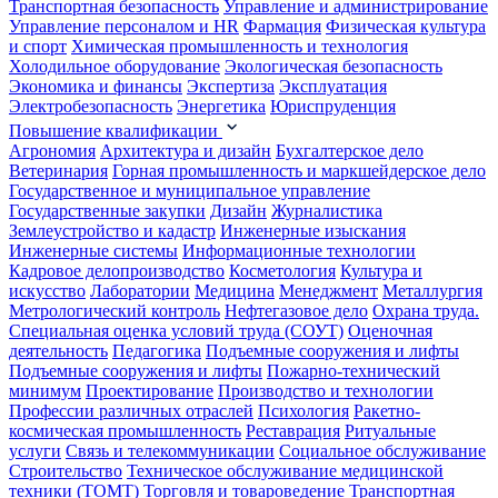
Транспортная безопасность
Управление и администрирование
Управление персоналом и HR
Фармация
Физическая культура
и спорт
Химическая промышленность и технология
Холодильное оборудование
Экологическая безопасность
Экономика и финансы
Экспертиза
Эксплуатация
Электробезопасность
Энергетика
Юриспруденция
Повышение квалификации
Агрономия
Архитектура и дизайн
Бухгалтерское дело
Ветеринария
Горная промышленность и маркшейдерское дело
Государственное и муниципальное управление
Государственные закупки
Дизайн
Журналистика
Землеустройство и кадастр
Инженерные изыскания
Инженерные системы
Информационные технологии
Кадровое делопроизводство
Косметология
Культура и
искусство
Лаборатории
Медицина
Менеджмент
Металлургия
Метрологический контроль
Нефтегазовое дело
Охрана труда.
Специальная оценка условий труда (СОУТ)
Оценочная
деятельность
Педагогика
Подъемные сооружения и лифты
Подъемные сооружения и лифты
Пожарно-технический
минимум
Проектирование
Производство и технологии
Профессии различных отраслей
Психология
Ракетно-
космическая промышленность
Реставрация
Ритуальные
услуги
Связь и телекоммуникации
Социальное обслуживание
Строительство
Техническое обслуживание медицинской
техники (ТОМТ)
Торговля и товароведение
Транспортная