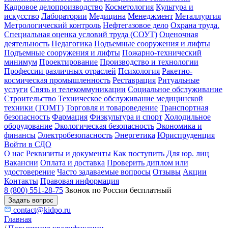
Кадровое делопроизводство
Косметология
Культура и
искусство
Лаборатории
Медицина
Менеджмент
Металлургия
Метрологический контроль
Нефтегазовое дело
Охрана труда.
Специальная оценка условий труда (СОУТ)
Оценочная
деятельность
Педагогика
Подъемные сооружения и лифты
Подъемные сооружения и лифты
Пожарно-технический
минимум
Проектирование
Производство и технологии
Профессии различных отраслей
Психология
Ракетно-
космическая промышленность
Реставрация
Ритуальные
услуги
Связь и телекоммуникации
Социальное обслуживание
Строительство
Техническое обслуживание медицинской
техники (ТОМТ)
Торговля и товароведение
Транспортная
безопасность
Фармация
Физкультура и спорт
Холодильное
оборудование
Экологическая безопасность
Экономика и
финансы
Электробезопасность
Энергетика
Юриспруденция
Войти в СДО
О нас
Реквизиты и документы
Как поступить
Для юр. лиц
Вакансии
Оплата и доставка
Проверить диплом или
удостоверение
Часто задаваемые вопросы
Отзывы
Акции
Контакты
Правовая информация
8 (800) 551-28-75
Звонок по России бесплатный
Задать вопрос
contact@kidpo.ru
Главная