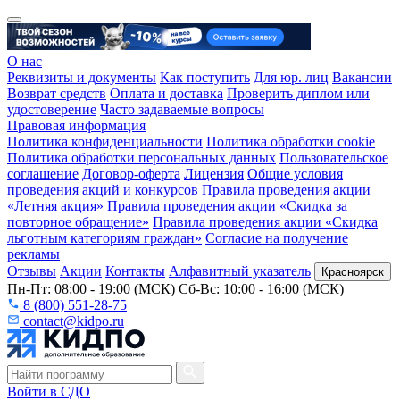
О нас
Реквизиты и документы
Как поступить
Для юр. лиц
Вакансии
Возврат средств
Оплата и доставка
Проверить диплом или
удостоверение
Часто задаваемые вопросы
Правовая информация
Политика конфиденциальности
Политика обработки cookie
Политика обработки персональных данных
Пользовательское
соглашение
Договор-оферта
Лицензия
Общие условия
проведения акций и конкурсов
Правила проведения акции
«Летняя акция»
Правила проведения акции «Скидка за
повторное обращение»
Правила проведения акции «Скидка
льготным категориям граждан»
Согласие на получение
рекламы
Отзывы
Акции
Контакты
Алфавитный указатель
Красноярск
Пн-Пт: 08:00 - 19:00 (МСК) Сб-Вс: 10:00 - 16:00 (МСК)
8 (800) 551-28-75
contact@kidpo.ru
Войти в СДО