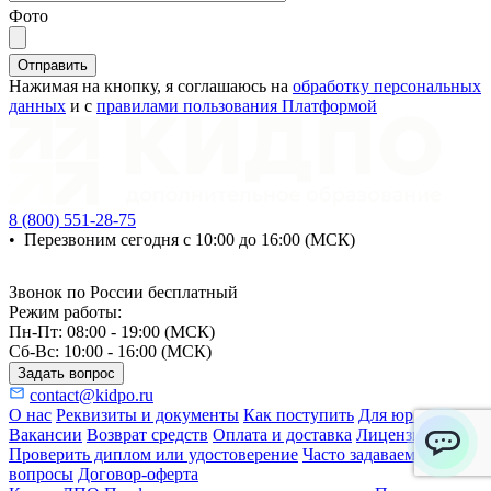
Фото
Отправить
Нажимая на кнопку, я соглашаюсь на
обработку персональных
данных
и с
правилами пользования Платформой
8 (800) 551-28-75
•
Перезвоним сегодня с 10:00 до 16:00 (МСК)
Звонок по России бесплатный
Режим работы:
Пн-Пт: 08:00 - 19:00 (МСК)
Сб-Вс: 10:00 - 16:00 (МСК)
Задать вопрос
contact@kidpo.ru
О нас
Реквизиты и документы
Как поступить
Для юр. лиц
Вакансии
Возврат средств
Оплата и доставка
Лицензия
Проверить диплом или удостоверение
Часто задаваемые
ChatApp
вопросы
Договор-оферта