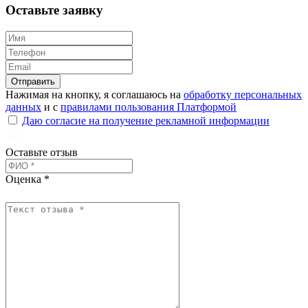
Оставьте заявку
ChatApp
online
Отправить
Мессенджеры
Нажимая на кнопку, я соглашаюсь на
обработку персональных
Свяжитесь с нами через любой удобный
данных
и с
правилами пользования Платформой
мессенджер!
Даю согласие на получение рекламной информации
Оставьте отзыв
WhatsApp
Telegram
Оценка *
Max