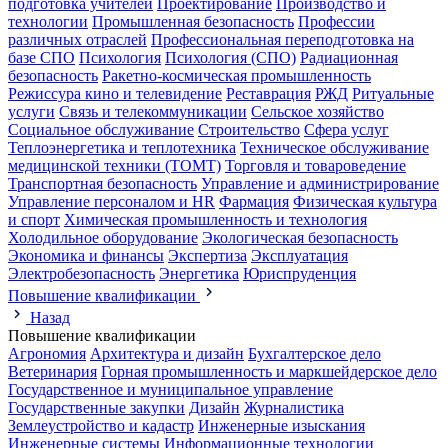
подготовка учителей
Проектирование
Производство и
технологии
Промышленная безопасность
Профессии
различных отраслей
Профессиональная переподготовка на
базе СПО
Психология
Психология (СПО)
Радиационная
безопасность
Ракетно-космическая промышленность
Режиссура кино и телевидение
Реставрация
РЖД
Ритуальные
услуги
Связь и телекоммуникации
Сельское хозяйство
Социальное обслуживание
Строительство
Сфера услуг
Теплоэнергетика и теплотехника
Техническое обслуживание
медицинской техники (ТОМТ)
Торговля и товароведение
Транспортная безопасность
Управление и администрирование
Управление персоналом и HR
Фармация
Физическая культура
и спорт
Химическая промышленность и технология
Холодильное оборудование
Экологическая безопасность
Экономика и финансы
Экспертиза
Эксплуатация
Электробезопасность
Энергетика
Юриспруденция
Повышение квалификации
Назад
Повышение квалификации
Агрономия
Архитектура и дизайн
Бухгалтерское дело
Ветеринария
Горная промышленность и маркшейдерское дело
Государственное и муниципальное управление
Государственные закупки
Дизайн
Журналистика
Землеустройство и кадастр
Инженерные изыскания
Инженерные системы
Информационные технологии