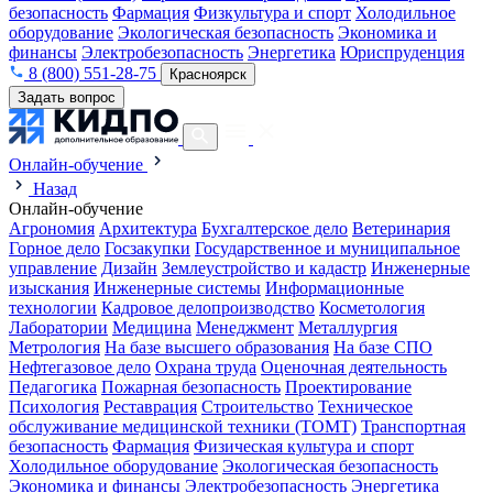
безопасность
Фармация
Физкультура и спорт
Холодильное
оборудование
Экологическая безопасность
Экономика и
финансы
Электробезопасность
Энергетика
Юриспруденция
8 (800) 551-28-75
Красноярск
Задать вопрос
Онлайн-обучение
Назад
Онлайн-обучение
Агрономия
Архитектура
Бухгалтерское дело
Ветеринария
Горное дело
Госзакупки
Государственное и муниципальное
управление
Дизайн
Землеустройство и кадастр
Инженерные
изыскания
Инженерные системы
Информационные
технологии
Кадровое делопроизводство
Косметология
Лаборатории
Медицина
Менеджмент
Металлургия
Метрология
На базе высшего образования
На базе СПО
Нефтегазовое дело
Охрана труда
Оценочная деятельность
Педагогика
Пожарная безопасность
Проектирование
Психология
Реставрация
Строительство
Техническое
обслуживание медицинской техники (ТОМТ)
Транспортная
безопасность
Фармация
Физическая культура и спорт
Холодильное оборудование
Экологическая безопасность
Экономика и финансы
Электробезопасность
Энергетика