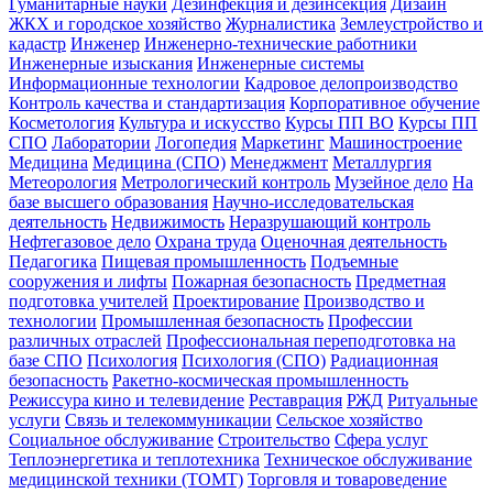
Гуманитарные науки
Дезинфекция и дезинсекция
Дизайн
ЖКХ и городское хозяйство
Журналистика
Землеустройство и
кадастр
Инженер
Инженерно-технические работники
Инженерные изыскания
Инженерные системы
Информационные технологии
Кадровое делопроизводство
Контроль качества и стандартизация
Корпоративное обучение
Косметология
Культура и искусство
Курсы ПП ВО
Курсы ПП
СПО
Лаборатории
Логопедия
Маркетинг
Машиностроение
Медицина
Медицина (СПО)
Менеджмент
Металлургия
Метеорология
Метрологический контроль
Музейное дело
На
базе высшего образования
Научно-исследовательская
деятельность
Недвижимость
Неразрушающий контроль
Нефтегазовое дело
Охрана труда
Оценочная деятельность
Педагогика
Пищевая промышленность
Подъемные
сооружения и лифты
Пожарная безопасность
Предметная
подготовка учителей
Проектирование
Производство и
технологии
Промышленная безопасность
Профессии
различных отраслей
Профессиональная переподготовка на
базе СПО
Психология
Психология (СПО)
Радиационная
безопасность
Ракетно-космическая промышленность
Режиссура кино и телевидение
Реставрация
РЖД
Ритуальные
услуги
Связь и телекоммуникации
Сельское хозяйство
Социальное обслуживание
Строительство
Сфера услуг
Теплоэнергетика и теплотехника
Техническое обслуживание
медицинской техники (ТОМТ)
Торговля и товароведение