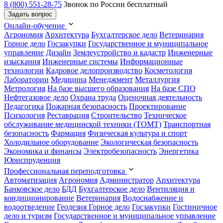
8 (800) 551-28-75
Звонок по России бесплатный
Задать вопрос
Онлайн-обучение
Агрономия
Архитектура
Бухгалтерское дело
Ветеринария
Горное дело
Госзакупки
Государственное и муниципальное
управление
Дизайн
Землеустройство и кадастр
Инженерные
изыскания
Инженерные системы
Информационные
технологии
Кадровое делопроизводство
Косметология
Лаборатории
Медицина
Менеджмент
Металлургия
Метрология
На базе высшего образования
На базе СПО
Нефтегазовое дело
Охрана труда
Оценочная деятельность
Педагогика
Пожарная безопасность
Проектирование
Психология
Реставрация
Строительство
Техническое
обслуживание медицинской техники (ТОМТ)
Транспортная
безопасность
Фармация
Физическая культура и спорт
Холодильное оборудование
Экологическая безопасность
Экономика и финансы
Электробезопасность
Энергетика
Юриспруденция
Профессиональная переподготовка
Автоматизация
Агрономия
Администратор
Архитектура
Банковское дело
БДД
Бухгалтерское дело
Вентиляция и
кондиционирование
Ветеринария
Водоснабжение и
водоотведение
Геодезия
Горное дело
Госзакупки
Гостиничное
дело и туризм
Государственное и муниципальное управление