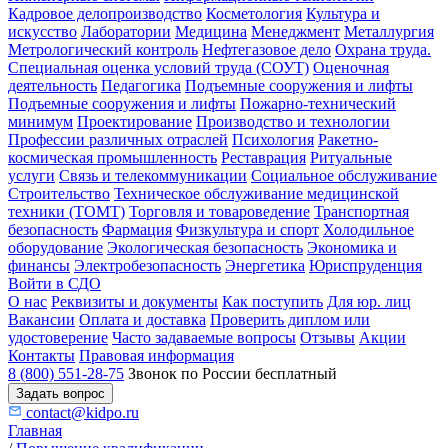
Кадровое делопроизводство
Косметология
Культура и
искусство
Лаборатории
Медицина
Менеджмент
Металлургия
Метрологический контроль
Нефтегазовое дело
Охрана труда.
Специальная оценка условий труда (СОУТ)
Оценочная
деятельность
Педагогика
Подъемные сооружения и лифты
Подъемные сооружения и лифты
Пожарно-технический
минимум
Проектирование
Производство и технологии
Профессии различных отраслей
Психология
Ракетно-
космическая промышленность
Реставрация
Ритуальные
услуги
Связь и телекоммуникации
Социальное обслуживание
Строительство
Техническое обслуживание медицинской
техники (ТОМТ)
Торговля и товароведение
Транспортная
безопасность
Фармация
Физкультура и спорт
Холодильное
оборудование
Экологическая безопасность
Экономика и
финансы
Электробезопасность
Энергетика
Юриспруденция
Войти в СДО
О нас
Реквизиты и документы
Как поступить
Для юр. лиц
Вакансии
Оплата и доставка
Проверить диплом или
удостоверение
Часто задаваемые вопросы
Отзывы
Акции
Контакты
Правовая информация
8 (800) 551-28-75
Звонок по России бесплатный
Задать вопрос
contact@kidpo.ru
Главная