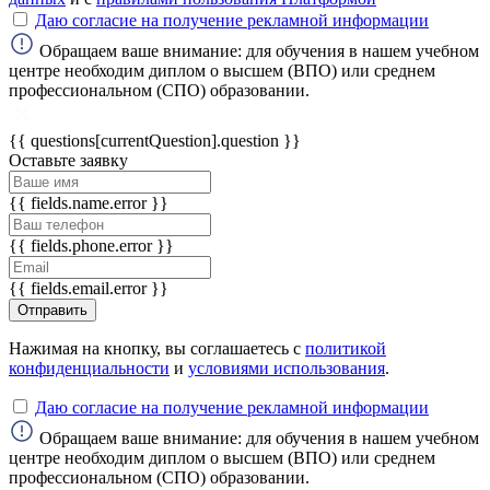
Даю согласие на получение рекламной информации
ChatApp
Обращаем ваше внимание: для обучения в нашем учебном
online
центре необходим диплом о высшем (ВПО) или среднем
профессиональном (СПО) образовании.
Мессенджеры
{{ questions[currentQuestion].question }}
Оставьте заявку
Свяжитесь с нами через любой удобный
мессенджер!
{{ fields.name.error }}
{{ fields.phone.error }}
WhatsApp
Telegram
{{ fields.email.error }}
Max
Отправить
Нажимая на кнопку, вы соглашаетесь с
политикой
конфиденциальности
и
условиями использования
.
Даю согласие на получение рекламной информации
Обращаем ваше внимание: для обучения в нашем учебном
центре необходим диплом о высшем (ВПО) или среднем
профессиональном (СПО) образовании.