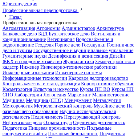
Юриспруденция
Профессиональная переподготовка
Назад
Профессиональная переподготовка
Автоматизация
Агрономия
Администратор
Архитектура
Банковское дело
БДД
Бухгалтерское дело
Вентиляция и
кондиционирование
Ветеринария
Водоснабжение и
водоотведение
Геодезия
Горное дело
Госзакупки
Гостиничное
дело и туризм
Государственное и муниципальное управление
Гуманитарные науки
Дезинфекция и дезинсекция
Дизайн
ЖКХ и городское хозяйство
Журналистика
Землеустройство и
кадастр
Инженер
Инженерно-технические работники
Инженерные изыскания
Инженерные системы
Информационные технологии
Кадровое делопроизводство
Контроль качества и стандартизация
Корпоративное обучение
Косметология
Культура и искусство
Курсы ПП ВО
Курсы ПП
СПО
Лаборатории
Логопедия
Маркетинг
Машиностроение
Медицина
Медицина (СПО)
Менеджмент
Металлургия
Метеорология
Метрологический контроль
Музейное дело
На
базе высшего образования
Научно-исследовательская
деятельность
Недвижимость
Неразрушающий контроль
Нефтегазовое дело
Охрана труда
Оценочная деятельность
Педагогика
Пищевая промышленность
Подъемные
сооружения и лифты
Пожарная безопасность
Предметная