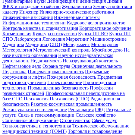
Гуманитарные науки
Дезинфекция и дезинсекция
Дизайн
ЖКХ и городское хозяйство
Журналистика
Землеустройство и
кадастр
Инженер
Инженерно-технические работники
Инженерные изыскания
Инженерные системы
Информационные технологии
Кадровое делопроизводство
Контроль качества и стандартизация
Корпоративное обучение
Косметология
Культура и искусство
Курсы ПП ВО
Курсы ПП
СПО
Лаборатории
Логопедия
Маркетинг
Машиностроение
Медицина
Медицина (СПО)
Менеджмент
Металлургия
Метеорология
Метрологический контроль
Музейное дело
На
базе высшего образования
Научно-исследовательская
деятельность
Недвижимость
Неразрушающий контроль
Нефтегазовое дело
Охрана труда
Оценочная деятельность
Педагогика
Пищевая промышленность
Подъемные
сооружения и лифты
Пожарная безопасность
Предметная
подготовка учителей
Проектирование
Производство и
технологии
Промышленная безопасность
Профессии
различных отраслей
Профессиональная переподготовка на
базе СПО
Психология
Психология (СПО)
Радиационная
безопасность
Ракетно-космическая промышленность
Режиссура кино и телевидение
Реставрация
РЖД
Ритуальные
услуги
Связь и телекоммуникации
Сельское хозяйство
Социальное обслуживание
Строительство
Сфера услуг
Теплоэнергетика и теплотехника
Техническое обслуживание
медицинской техники (ТОМТ)
Торговля и товароведение