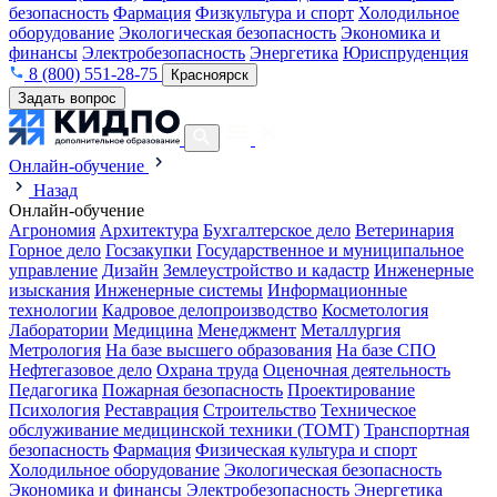
безопасность
Фармация
Физкультура и спорт
Холодильное
оборудование
Экологическая безопасность
Экономика и
финансы
Электробезопасность
Энергетика
Юриспруденция
8 (800) 551-28-75
Красноярск
Задать вопрос
Онлайн-обучение
Назад
Онлайн-обучение
Агрономия
Архитектура
Бухгалтерское дело
Ветеринария
Горное дело
Госзакупки
Государственное и муниципальное
управление
Дизайн
Землеустройство и кадастр
Инженерные
изыскания
Инженерные системы
Информационные
технологии
Кадровое делопроизводство
Косметология
Лаборатории
Медицина
Менеджмент
Металлургия
Метрология
На базе высшего образования
На базе СПО
Нефтегазовое дело
Охрана труда
Оценочная деятельность
Педагогика
Пожарная безопасность
Проектирование
Психология
Реставрация
Строительство
Техническое
обслуживание медицинской техники (ТОМТ)
Транспортная
безопасность
Фармация
Физическая культура и спорт
Холодильное оборудование
Экологическая безопасность
Экономика и финансы
Электробезопасность
Энергетика