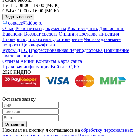
Пн-Пт: 08:00 - 19:00 (МСК)
Сб-Вс: 10:00 - 16:00 (МСК)
Задать вопрос
contact@kidpo.ru
О нас
Реквизиты и документы
Как поступить
Для юр. лиц
Вакансии
Возврат средств
Оплата и доставка
Лицензия
Проверить диплом или удостоверение
Часто задаваемые
вопросы
Договор-оферта
Курсы ДПО
Профессиональная переподготовка
Повышение
квалификации
Отзывы
Акции
Контакты
Карта сайта
Правовая информация
Войти в СДО
2026 КИДПО
Оставьте заявку
Отправить
Нажимая на кнопку, я соглашаюсь на
обработку персональных
данных
и с
правилами пользования Платформой