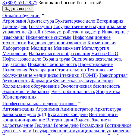
8 (800) 551-28-75
Звонок по России бесплатный
Задать вопрос
Онлайн-обучение
Агрономия
Архитектура
Бухгалтерское дело
Ветеринария
Горное дело
Госзакупки
Государственное и муниципальное
управление
Дизайн
Землеустройство и кадастр
Инженерные
изыскания
Инженерные системы
Информационные
технологии
Кадровое делопроизводство
Косметология
Лаборатории
Медицина
Менеджмент
Металлургия
Метрология
На базе высшего образования
На базе СПО
Нефтегазовое дело
Охрана труда
Оценочная деятельность
Педагогика
Пожарная безопасность
Проектирование
Психология
Реставрация
Строительство
Техническое
обслуживание медицинской техники (ТОМТ)
Транспортная
безопасность
Фармация
Физическая культура и спорт
Холодильное оборудование
Экологическая безопасность
Экономика и финансы
Электробезопасность
Энергетика
Юриспруденция
Профессиональная переподготовка
Автоматизация
Агрономия
Администратор
Архитектура
Банковское дело
БДД
Бухгалтерское дело
Вентиляция и
кондиционирование
Ветеринария
Водоснабжение и
водоотведение
Геодезия
Горное дело
Госзакупки
Гостиничное
дело и туризм
Государственное и муниципальное управление