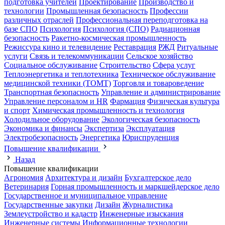
подготовка учителей
Проектирование
Производство и
технологии
Промышленная безопасность
Профессии
различных отраслей
Профессиональная переподготовка на
базе СПО
Психология
Психология (СПО)
Радиационная
безопасность
Ракетно-космическая промышленность
Режиссура кино и телевидение
Реставрация
РЖД
Ритуальные
услуги
Связь и телекоммуникации
Сельское хозяйство
Социальное обслуживание
Строительство
Сфера услуг
Теплоэнергетика и теплотехника
Техническое обслуживание
медицинской техники (ТОМТ)
Торговля и товароведение
Транспортная безопасность
Управление и администрирование
Управление персоналом и HR
Фармация
Физическая культура
и спорт
Химическая промышленность и технология
Холодильное оборудование
Экологическая безопасность
Экономика и финансы
Экспертиза
Эксплуатация
Электробезопасность
Энергетика
Юриспруденция
Повышение квалификации
Назад
Повышение квалификации
Агрономия
Архитектура и дизайн
Бухгалтерское дело
Ветеринария
Горная промышленность и маркшейдерское дело
Государственное и муниципальное управление
Государственные закупки
Дизайн
Журналистика
Землеустройство и кадастр
Инженерные изыскания
Инженерные системы
Информационные технологии