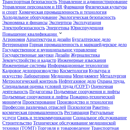
Транспортная безопасность
Управление и администрирование
Управление персоналом и HR
Фармация
Физическая культура
и спорт
Химическая промышленность и технология
Холодильное оборудование
Экологическая безопасность
Экономика и финансы
Экспертиза
Эксплуатация
Электробезопасность
Энергетика
Юриспруденция
Повышение квалификации
Агрономия
Архитектура и дизайн
Бухгалтерское дело
Ветеринария
Горная промышленность и маркшейдерское дело
Государственное и муниципальное управление
Государственные закупки
Дизайн
Журналистика
Землеустройство и кадастр
Инженерные изыскания
Инженерные системы
Информационные технологии
Кадровое делопроизводство
Косметология
Культура и
искусство
Лаборатории
Медицина
Менеджмент
Металлургия
Метрологический контроль
Нефтегазовое дело
Охрана труда.
Специальная оценка условий труда (СОУТ)
Оценочная
деятельность
Педагогика
Подъемные сооружения и лифты
Подъемные сооружения и лифты
Пожарно-технический
минимум
Проектирование
Производство и технологии
Профессии различных отраслей
Психология
Ракетно-
космическая промышленность
Реставрация
Ритуальные
услуги
Связь и телекоммуникации
Социальное обслуживание
Строительство
Техническое обслуживание медицинской
техники (ТОМТ)
Торговля и товароведение
Транспортная