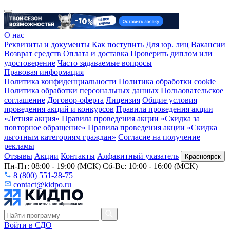
О нас
Реквизиты и документы
Как поступить
Для юр. лиц
Вакансии
Возврат средств
Оплата и доставка
Проверить диплом или
удостоверение
Часто задаваемые вопросы
Правовая информация
Политика конфиденциальности
Политика обработки cookie
Политика обработки персональных данных
Пользовательское
соглашение
Договор-оферта
Лицензия
Общие условия
проведения акций и конкурсов
Правила проведения акции
«Летняя акция»
Правила проведения акции «Скидка за
повторное обращение»
Правила проведения акции «Скидка
льготным категориям граждан»
Согласие на получение
рекламы
Отзывы
Акции
Контакты
Алфавитный указатель
Красноярск
Пн-Пт: 08:00 - 19:00 (МСК) Сб-Вс: 10:00 - 16:00 (МСК)
8 (800) 551-28-75
contact@kidpo.ru
Войти в СДО