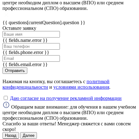
центре необходим диплом о высшем (ВПО) или среднем
профессиональном (СПО) образовании.
ChatApp
online
{{ questions[currentQuestion].question }}
Оставьте заявку
Мессенджеры
{{ fields.name.error }}
Свяжитесь с нами через любой удобный
{{ fields.phone.error }}
мессенджер!
{{ fields.email.error }}
Отправить
WhatsApp
Telegram
Нажимая на кнопку, вы соглашаетесь с
политикой
Max
конфиденциальности
и
условиями использования
.
Даю согласие на получение рекламной информации
Обращаем ваше внимание: для обучения в нашем учебном
центре необходим диплом о высшем (ВПО) или среднем
профессиональном (СПО) образовании.
Спасибо за ваши ответы! Менеджер свяжется с вами совсем
скоро!
Назад
Далее