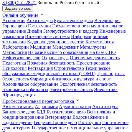
8 (800) 551-28-75
Звонок по России бесплатный
Задать вопрос
Онлайн-обучение
Агрономия
Архитектура
Бухгалтерское дело
Ветеринария
Горное дело
Госзакупки
Государственное и муниципальное
управление
Дизайн
Землеустройство и кадастр
Инженерные
изыскания
Инженерные системы
Информационные
технологии
Кадровое делопроизводство
Косметология
Лаборатории
Медицина
Менеджмент
Металлургия
Метрология
На базе высшего образования
На базе СПО
Нефтегазовое дело
Охрана труда
Оценочная деятельность
Педагогика
Пожарная безопасность
Проектирование
Психология
Реставрация
Строительство
Техническое
обслуживание медицинской техники (ТОМТ)
Транспортная
безопасность
Фармация
Физическая культура и спорт
Холодильное оборудование
Экологическая безопасность
Экономика и финансы
Электробезопасность
Энергетика
Юриспруденция
Профессиональная переподготовка
Автоматизация
Агрономия
Администратор
Архитектура
Банковское дело
БДД
Бухгалтерское дело
Вентиляция и
кондиционирование
Ветеринария
Водоснабжение и
водоотведение
Геодезия
Горное дело
Госзакупки
Гостиничное
дело и туризм
Государственное и муниципальное управление