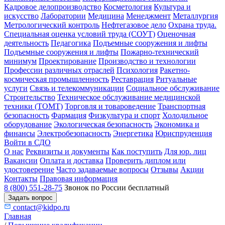
Кадровое делопроизводство
Косметология
Культура и
искусство
Лаборатории
Медицина
Менеджмент
Металлургия
Метрологический контроль
Нефтегазовое дело
Охрана труда.
Специальная оценка условий труда (СОУТ)
Оценочная
деятельность
Педагогика
Подъемные сооружения и лифты
Подъемные сооружения и лифты
Пожарно-технический
минимум
Проектирование
Производство и технологии
Профессии различных отраслей
Психология
Ракетно-
космическая промышленность
Реставрация
Ритуальные
услуги
Связь и телекоммуникации
Социальное обслуживание
Строительство
Техническое обслуживание медицинской
техники (ТОМТ)
Торговля и товароведение
Транспортная
безопасность
Фармация
Физкультура и спорт
Холодильное
оборудование
Экологическая безопасность
Экономика и
финансы
Электробезопасность
Энергетика
Юриспруденция
Войти в СДО
О нас
Реквизиты и документы
Как поступить
Для юр. лиц
Вакансии
Оплата и доставка
Проверить диплом или
удостоверение
Часто задаваемые вопросы
Отзывы
Акции
Контакты
Правовая информация
8 (800) 551-28-75
Звонок по России бесплатный
Задать вопрос
contact@kidpo.ru
Главная