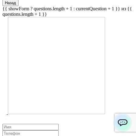
Назад
{{ showForm ? questions.length + 1 : currentQuestion + 1 }} из {{
questions.length + 1 }}
ChatApp