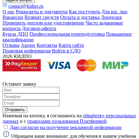
contact@kidpo.ru
О нас
Реквизиты и документы
Как поступить
Для юр. лиц
Вакансии
Возврат средств
Оплата и доставка
Лицензия
Проверить диплом или удостоверение
Часто задаваемые
вопросы
Договор-оферта
Курсы ДПО
Профессиональная переподготовка
Повышение
квалификации
Отзывы
Акции
Контакты
Карта сайта
Правовая информация
Войти в СДО
2026 КИДПО
Оставьте заявку
Отправить
Нажимая на кнопку, я соглашаюсь на
обработку персональных
данных
и с
правилами пользования Платформой
Даю согласие на получение рекламной информации
Обращаем ваше внимание: для обучения в нашем учебном