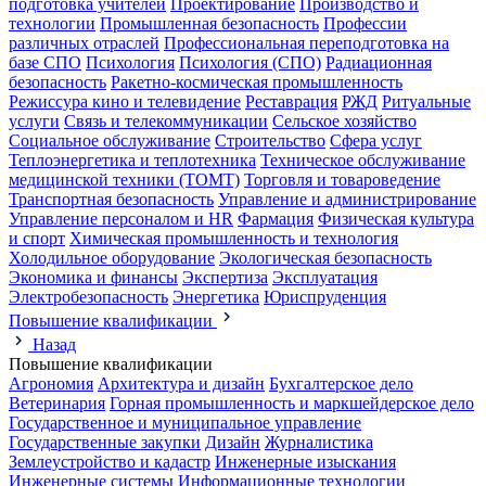
подготовка учителей
Проектирование
Производство и
технологии
Промышленная безопасность
Профессии
различных отраслей
Профессиональная переподготовка на
базе СПО
Психология
Психология (СПО)
Радиационная
безопасность
Ракетно-космическая промышленность
Режиссура кино и телевидение
Реставрация
РЖД
Ритуальные
услуги
Связь и телекоммуникации
Сельское хозяйство
Социальное обслуживание
Строительство
Сфера услуг
Теплоэнергетика и теплотехника
Техническое обслуживание
медицинской техники (ТОМТ)
Торговля и товароведение
Транспортная безопасность
Управление и администрирование
Управление персоналом и HR
Фармация
Физическая культура
и спорт
Химическая промышленность и технология
Холодильное оборудование
Экологическая безопасность
Экономика и финансы
Экспертиза
Эксплуатация
Электробезопасность
Энергетика
Юриспруденция
Повышение квалификации
Назад
Повышение квалификации
Агрономия
Архитектура и дизайн
Бухгалтерское дело
Ветеринария
Горная промышленность и маркшейдерское дело
Государственное и муниципальное управление
Государственные закупки
Дизайн
Журналистика
Землеустройство и кадастр
Инженерные изыскания
Инженерные системы
Информационные технологии