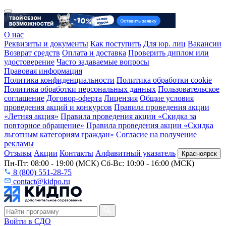
О нас
Реквизиты и документы
Как поступить
Для юр. лиц
Вакансии
Возврат средств
Оплата и доставка
Проверить диплом или
удостоверение
Часто задаваемые вопросы
Правовая информация
Политика конфиденциальности
Политика обработки cookie
Политика обработки персональных данных
Пользовательское
соглашение
Договор-оферта
Лицензия
Общие условия
проведения акций и конкурсов
Правила проведения акции
«Летняя акция»
Правила проведения акции «Скидка за
повторное обращение»
Правила проведения акции «Скидка
льготным категориям граждан»
Согласие на получение
рекламы
Отзывы
Акции
Контакты
Алфавитный указатель
Красноярск
Пн-Пт: 08:00 - 19:00 (МСК) Сб-Вс: 10:00 - 16:00 (МСК)
8 (800) 551-28-75
contact@kidpo.ru
Войти в СДО