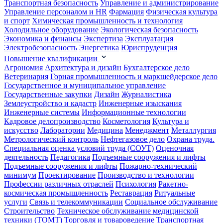
Транспортная безопасность
Управление и администрирование
Управление персоналом и HR
Фармация
Физическая культура
и спорт
Химическая промышленность и технология
Холодильное оборудование
Экологическая безопасность
Экономика и финансы
Экспертиза
Эксплуатация
Электробезопасность
Энергетика
Юриспруденция
Повышение квалификации
Агрономия
Архитектура и дизайн
Бухгалтерское дело
Ветеринария
Горная промышленность и маркшейдерское дело
Государственное и муниципальное управление
Государственные закупки
Дизайн
Журналистика
Землеустройство и кадастр
Инженерные изыскания
Инженерные системы
Информационные технологии
Кадровое делопроизводство
Косметология
Культура и
искусство
Лаборатории
Медицина
Менеджмент
Металлургия
Метрологический контроль
Нефтегазовое дело
Охрана труда.
Специальная оценка условий труда (СОУТ)
Оценочная
деятельность
Педагогика
Подъемные сооружения и лифты
Подъемные сооружения и лифты
Пожарно-технический
минимум
Проектирование
Производство и технологии
Профессии различных отраслей
Психология
Ракетно-
космическая промышленность
Реставрация
Ритуальные
услуги
Связь и телекоммуникации
Социальное обслуживание
Строительство
Техническое обслуживание медицинской
техники (ТОМТ)
Торговля и товароведение
Транспортная