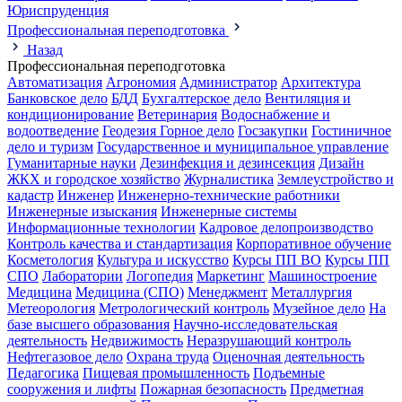
Юриспруденция
Профессиональная переподготовка
Назад
Профессиональная переподготовка
Автоматизация
Агрономия
Администратор
Архитектура
Банковское дело
БДД
Бухгалтерское дело
Вентиляция и
кондиционирование
Ветеринария
Водоснабжение и
водоотведение
Геодезия
Горное дело
Госзакупки
Гостиничное
дело и туризм
Государственное и муниципальное управление
Гуманитарные науки
Дезинфекция и дезинсекция
Дизайн
ЖКХ и городское хозяйство
Журналистика
Землеустройство и
кадастр
Инженер
Инженерно-технические работники
Инженерные изыскания
Инженерные системы
Информационные технологии
Кадровое делопроизводство
Контроль качества и стандартизация
Корпоративное обучение
Косметология
Культура и искусство
Курсы ПП ВО
Курсы ПП
СПО
Лаборатории
Логопедия
Маркетинг
Машиностроение
Медицина
Медицина (СПО)
Менеджмент
Металлургия
Метеорология
Метрологический контроль
Музейное дело
На
базе высшего образования
Научно-исследовательская
деятельность
Недвижимость
Неразрушающий контроль
Нефтегазовое дело
Охрана труда
Оценочная деятельность
Педагогика
Пищевая промышленность
Подъемные
сооружения и лифты
Пожарная безопасность
Предметная