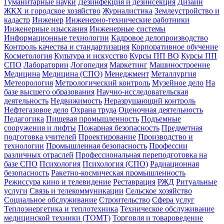
Гуманитарные науки
Дезинфекция и дезинсекция
Дизайн
ЖКХ и городское хозяйство
Журналистика
Землеустройство и
кадастр
Инженер
Инженерно-технические работники
Инженерные изыскания
Инженерные системы
Информационные технологии
Кадровое делопроизводство
Контроль качества и стандартизация
Корпоративное обучение
Косметология
Культура и искусство
Курсы ПП ВО
Курсы ПП
СПО
Лаборатории
Логопедия
Маркетинг
Машиностроение
Медицина
Медицина (СПО)
Менеджмент
Металлургия
Метеорология
Метрологический контроль
Музейное дело
На
базе высшего образования
Научно-исследовательская
деятельность
Недвижимость
Неразрушающий контроль
Нефтегазовое дело
Охрана труда
Оценочная деятельность
Педагогика
Пищевая промышленность
Подъемные
сооружения и лифты
Пожарная безопасность
Предметная
подготовка учителей
Проектирование
Производство и
технологии
Промышленная безопасность
Профессии
различных отраслей
Профессиональная переподготовка на
базе СПО
Психология
Психология (СПО)
Радиационная
безопасность
Ракетно-космическая промышленность
Режиссура кино и телевидение
Реставрация
РЖД
Ритуальные
услуги
Связь и телекоммуникации
Сельское хозяйство
Социальное обслуживание
Строительство
Сфера услуг
Теплоэнергетика и теплотехника
Техническое обслуживание
медицинской техники (ТОМТ)
Торговля и товароведение