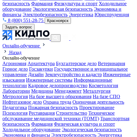
безопасность
Фармация
Физкультура и спорт
Холодильное
оборудование
Экологическая безопасность
Экономика и
финансы
Электробезопасность
Энергетика
Юриспруденция
8 (800) 551-28-75
Красноярск
Задать вопрос
Онлайн-обучение
Назад
Онлайн-обучение
Агрономия
Архитектура
Бухгалтерское дело
Ветеринария
Горное дело
Госзакупки
Государственное и муниципальное
управление
Дизайн
Землеустройство и кадастр
Инженерные
изыскания
Инженерные системы
Информационные
технологии
Кадровое делопроизводство
Косметология
Лаборатории
Медицина
Менеджмент
Металлургия
Метрология
На базе высшего образования
На базе СПО
Нефтегазовое дело
Охрана труда
Оценочная деятельность
Педагогика
Пожарная безопасность
Проектирование
Психология
Реставрация
Строительство
Техническое
обслуживание медицинской техники (ТОМТ)
Транспортная
безопасность
Фармация
Физическая культура и спорт
Холодильное оборудование
Экологическая безопасность
Экономика и финансы
Электробезопасность
Энергетика