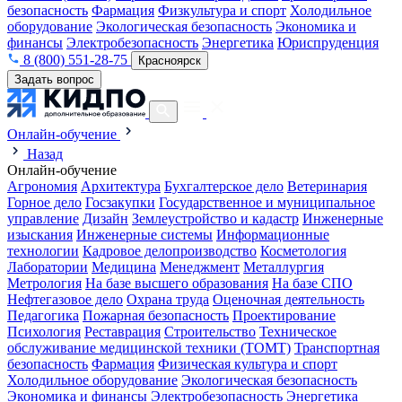
безопасность
Фармация
Физкультура и спорт
Холодильное
оборудование
Экологическая безопасность
Экономика и
финансы
Электробезопасность
Энергетика
Юриспруденция
8 (800) 551-28-75
Красноярск
Задать вопрос
Онлайн-обучение
Назад
Онлайн-обучение
Агрономия
Архитектура
Бухгалтерское дело
Ветеринария
Горное дело
Госзакупки
Государственное и муниципальное
управление
Дизайн
Землеустройство и кадастр
Инженерные
изыскания
Инженерные системы
Информационные
технологии
Кадровое делопроизводство
Косметология
Лаборатории
Медицина
Менеджмент
Металлургия
Метрология
На базе высшего образования
На базе СПО
Нефтегазовое дело
Охрана труда
Оценочная деятельность
Педагогика
Пожарная безопасность
Проектирование
Психология
Реставрация
Строительство
Техническое
обслуживание медицинской техники (ТОМТ)
Транспортная
безопасность
Фармация
Физическая культура и спорт
Холодильное оборудование
Экологическая безопасность
Экономика и финансы
Электробезопасность
Энергетика