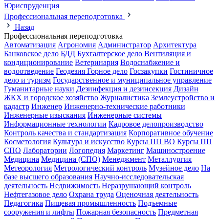
Юриспруденция
Профессиональная переподготовка
Назад
Профессиональная переподготовка
Автоматизация
Агрономия
Администратор
Архитектура
Банковское дело
БДД
Бухгалтерское дело
Вентиляция и
кондиционирование
Ветеринария
Водоснабжение и
водоотведение
Геодезия
Горное дело
Госзакупки
Гостиничное
дело и туризм
Государственное и муниципальное управление
Гуманитарные науки
Дезинфекция и дезинсекция
Дизайн
ЖКХ и городское хозяйство
Журналистика
Землеустройство и
кадастр
Инженер
Инженерно-технические работники
Инженерные изыскания
Инженерные системы
Информационные технологии
Кадровое делопроизводство
Контроль качества и стандартизация
Корпоративное обучение
Косметология
Культура и искусство
Курсы ПП ВО
Курсы ПП
СПО
Лаборатории
Логопедия
Маркетинг
Машиностроение
Медицина
Медицина (СПО)
Менеджмент
Металлургия
Метеорология
Метрологический контроль
Музейное дело
На
базе высшего образования
Научно-исследовательская
деятельность
Недвижимость
Неразрушающий контроль
Нефтегазовое дело
Охрана труда
Оценочная деятельность
Педагогика
Пищевая промышленность
Подъемные
сооружения и лифты
Пожарная безопасность
Предметная