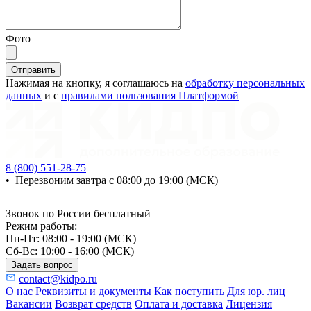
ChatApp
Фото
online
Отправить
Нажимая на кнопку, я соглашаюсь на
обработку персональных
Мессенджеры
данных
и с
правилами пользования Платформой
Свяжитесь с нами через любой удобный
мессенджер!
WhatsApp
Telegram
8 (800) 551-28-75
•
Перезвоним завтра с 08:00 до 19:00 (МСК)
Max
Звонок по России бесплатный
Режим работы:
Пн-Пт: 08:00 - 19:00 (МСК)
Сб-Вс: 10:00 - 16:00 (МСК)
Задать вопрос
contact@kidpo.ru
О нас
Реквизиты и документы
Как поступить
Для юр. лиц
Вакансии
Возврат средств
Оплата и доставка
Лицензия