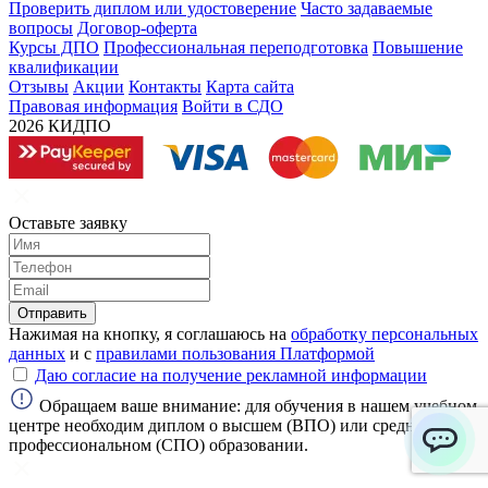
Проверить диплом или удостоверение
Часто задаваемые
вопросы
Договор-оферта
Курсы ДПО
Профессиональная переподготовка
Повышение
квалификации
Отзывы
Акции
Контакты
Карта сайта
Правовая информация
Войти в СДО
2026 КИДПО
Оставьте заявку
Отправить
Нажимая на кнопку, я соглашаюсь на
обработку персональных
данных
и с
правилами пользования Платформой
Даю согласие на получение рекламной информации
Обращаем ваше внимание: для обучения в нашем учебном
центре необходим диплом о высшем (ВПО) или среднем
профессиональном (СПО) образовании.
ChatApp