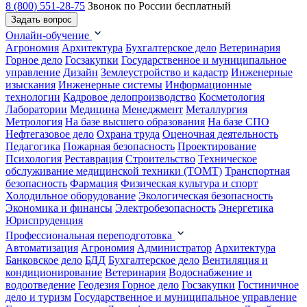
8 (800) 551-28-75
Звонок по России бесплатный
Задать вопрос
Онлайн-обучение
Агрономия
Архитектура
Бухгалтерское дело
Ветеринария
Горное дело
Госзакупки
Государственное и муниципальное
управление
Дизайн
Землеустройство и кадастр
Инженерные
изыскания
Инженерные системы
Информационные
технологии
Кадровое делопроизводство
Косметология
Лаборатории
Медицина
Менеджмент
Металлургия
Метрология
На базе высшего образования
На базе СПО
Нефтегазовое дело
Охрана труда
Оценочная деятельность
Педагогика
Пожарная безопасность
Проектирование
Психология
Реставрация
Строительство
Техническое
обслуживание медицинской техники (ТОМТ)
Транспортная
безопасность
Фармация
Физическая культура и спорт
Холодильное оборудование
Экологическая безопасность
Экономика и финансы
Электробезопасность
Энергетика
Юриспруденция
Профессиональная переподготовка
Автоматизация
Агрономия
Администратор
Архитектура
Банковское дело
БДД
Бухгалтерское дело
Вентиляция и
кондиционирование
Ветеринария
Водоснабжение и
водоотведение
Геодезия
Горное дело
Госзакупки
Гостиничное
дело и туризм
Государственное и муниципальное управление