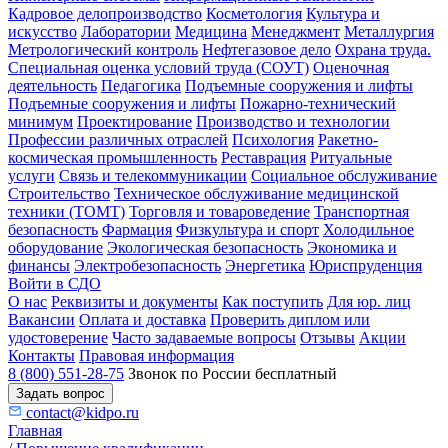
Кадровое делопроизводство
Косметология
Культура и
искусство
Лаборатории
Медицина
Менеджмент
Металлургия
Метрологический контроль
Нефтегазовое дело
Охрана труда.
Специальная оценка условий труда (СОУТ)
Оценочная
деятельность
Педагогика
Подъемные сооружения и лифты
Подъемные сооружения и лифты
Пожарно-технический
минимум
Проектирование
Производство и технологии
Профессии различных отраслей
Психология
Ракетно-
космическая промышленность
Реставрация
Ритуальные
услуги
Связь и телекоммуникации
Социальное обслуживание
Строительство
Техническое обслуживание медицинской
техники (ТОМТ)
Торговля и товароведение
Транспортная
безопасность
Фармация
Физкультура и спорт
Холодильное
оборудование
Экологическая безопасность
Экономика и
финансы
Электробезопасность
Энергетика
Юриспруденция
Войти в СДО
О нас
Реквизиты и документы
Как поступить
Для юр. лиц
Вакансии
Оплата и доставка
Проверить диплом или
удостоверение
Часто задаваемые вопросы
Отзывы
Акции
Контакты
Правовая информация
8 (800) 551-28-75
Звонок по России бесплатный
Задать вопрос
contact@kidpo.ru
Главная