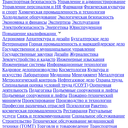
Транспортная безопасность
Управление и администрирование
Управление персоналом и HR
Фармация
Физическая культура
и спорт
Химическая промышленность и технология
Холодильное оборудование
Экологическая безопасность
Экономика и финансы
Экспертиза
Эксплуатация
Электробезопасность
Энергетика
Юриспруденция
Повышение квалификации
Агрономия
Архитектура и дизайн
Бухгалтерское дело
Ветеринария
Горная промышленность и маркшейдерское дело
Государственное и муниципальное управление
Государственные закупки
Дизайн
Журналистика
Землеустройство и кадастр
Инженерные изыскания
Инженерные системы
Информационные технологии
Кадровое делопроизводство
Косметология
Культура и
искусство
Лаборатории
Медицина
Менеджмент
Металлургия
Метрологический контроль
Нефтегазовое дело
Охрана труда.
Специальная оценка условий труда (СОУТ)
Оценочная
деятельность
Педагогика
Подъемные сооружения и лифты
Подъемные сооружения и лифты
Пожарно-технический
минимум
Проектирование
Производство и технологии
Профессии различных отраслей
Психология
Ракетно-
космическая промышленность
Реставрация
Ритуальные
услуги
Связь и телекоммуникации
Социальное обслуживание
Строительство
Техническое обслуживание медицинской
техники (ТОМТ)
Торговля и товароведение
Транспортная