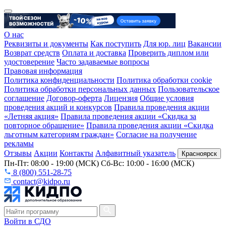
О нас
Реквизиты и документы
Как поступить
Для юр. лиц
Вакансии
Возврат средств
Оплата и доставка
Проверить диплом или
удостоверение
Часто задаваемые вопросы
Правовая информация
Политика конфиденциальности
Политика обработки cookie
Политика обработки персональных данных
Пользовательское
соглашение
Договор-оферта
Лицензия
Общие условия
проведения акций и конкурсов
Правила проведения акции
«Летняя акция»
Правила проведения акции «Скидка за
повторное обращение»
Правила проведения акции «Скидка
льготным категориям граждан»
Согласие на получение
рекламы
Отзывы
Акции
Контакты
Алфавитный указатель
Красноярск
Пн-Пт: 08:00 - 19:00 (МСК) Сб-Вс: 10:00 - 16:00 (МСК)
8 (800) 551-28-75
contact@kidpo.ru
Войти в СДО