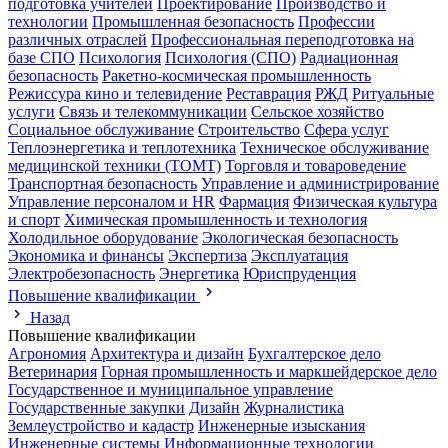
подготовка учителей
Проектирование
Производство и
технологии
Промышленная безопасность
Профессии
различных отраслей
Профессиональная переподготовка на
базе СПО
Психология
Психология (СПО)
Радиационная
безопасность
Ракетно-космическая промышленность
Режиссура кино и телевидение
Реставрация
РЖД
Ритуальные
услуги
Связь и телекоммуникации
Сельское хозяйство
Социальное обслуживание
Строительство
Сфера услуг
Теплоэнергетика и теплотехника
Техническое обслуживание
медицинской техники (ТОМТ)
Торговля и товароведение
Транспортная безопасность
Управление и администрирование
Управление персоналом и HR
Фармация
Физическая культура
и спорт
Химическая промышленность и технология
Холодильное оборудование
Экологическая безопасность
Экономика и финансы
Экспертиза
Эксплуатация
Электробезопасность
Энергетика
Юриспруденция
Повышение квалификации
Назад
Повышение квалификации
Агрономия
Архитектура и дизайн
Бухгалтерское дело
Ветеринария
Горная промышленность и маркшейдерское дело
Государственное и муниципальное управление
Государственные закупки
Дизайн
Журналистика
Землеустройство и кадастр
Инженерные изыскания
Инженерные системы
Информационные технологии