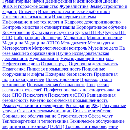
Гуманитарные науки
Дезинфекция и дезинсекция
Дизайн
ЖКХ и городское хозяйство
Журналистика
Землеустройство и
кадастр
Инженер
Инженерно-технические работники
Инженерные изыскания
Инженерные системы
Информационные технологии
Кадровое делопроизводство
Контроль качества и стандартизация
Корпоративное обучение
Косметология
Культура и искусство
Курсы ПП ВО
Курсы ПП
СПО
Лаборатории
Логопедия
Маркетинг
Машиностроение
Медицина
Медицина (СПО)
Менеджмент
Металлургия
Метеорология
Метрологический контроль
Музейное дело
На
базе высшего образования
Научно-исследовательская
деятельность
Недвижимость
Неразрушающий контроль
Нефтегазовое дело
Охрана труда
Оценочная деятельность
Педагогика
Пищевая промышленность
Подъемные
сооружения и лифты
Пожарная безопасность
Предметная
подготовка учителей
Проектирование
Производство и
технологии
Промышленная безопасность
Профессии
различных отраслей
Профессиональная переподготовка на
базе СПО
Психология
Психология (СПО)
Радиационная
безопасность
Ракетно-космическая промышленность
Режиссура кино и телевидение
Реставрация
РЖД
Ритуальные
услуги
Связь и телекоммуникации
Сельское хозяйство
Социальное обслуживание
Строительство
Сфера услуг
Теплоэнергетика и теплотехника
Техническое обслуживание
медицинской техники (ТОМТ)
Торговля и товароведение