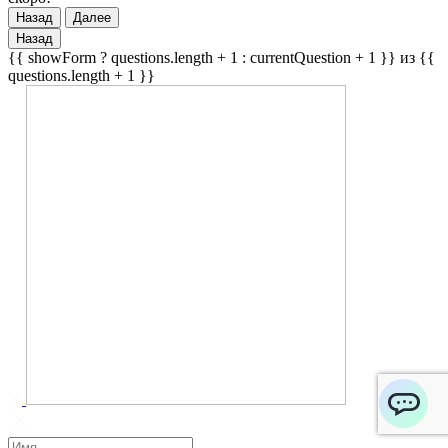
Назад
Далее
Назад
{{ showForm ? questions.length + 1 : currentQuestion + 1 }} из {{
questions.length + 1 }}
ChatApp