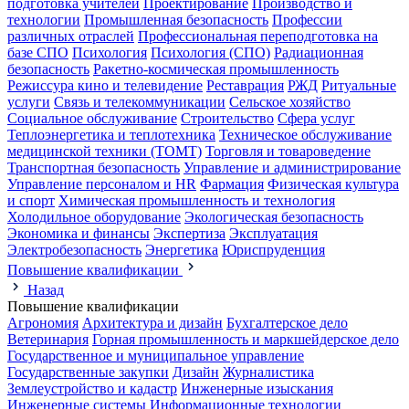
подготовка учителей
Проектирование
Производство и
технологии
Промышленная безопасность
Профессии
различных отраслей
Профессиональная переподготовка на
базе СПО
Психология
Психология (СПО)
Радиационная
безопасность
Ракетно-космическая промышленность
Режиссура кино и телевидение
Реставрация
РЖД
Ритуальные
услуги
Связь и телекоммуникации
Сельское хозяйство
Социальное обслуживание
Строительство
Сфера услуг
Теплоэнергетика и теплотехника
Техническое обслуживание
медицинской техники (ТОМТ)
Торговля и товароведение
Транспортная безопасность
Управление и администрирование
Управление персоналом и HR
Фармация
Физическая культура
и спорт
Химическая промышленность и технология
Холодильное оборудование
Экологическая безопасность
Экономика и финансы
Экспертиза
Эксплуатация
Электробезопасность
Энергетика
Юриспруденция
Повышение квалификации
Назад
Повышение квалификации
Агрономия
Архитектура и дизайн
Бухгалтерское дело
Ветеринария
Горная промышленность и маркшейдерское дело
Государственное и муниципальное управление
Государственные закупки
Дизайн
Журналистика
Землеустройство и кадастр
Инженерные изыскания
Инженерные системы
Информационные технологии