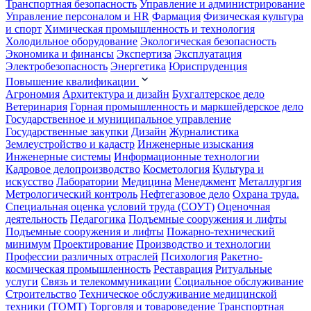
Транспортная безопасность
Управление и администрирование
Управление персоналом и HR
Фармация
Физическая культура
и спорт
Химическая промышленность и технология
Холодильное оборудование
Экологическая безопасность
Экономика и финансы
Экспертиза
Эксплуатация
Электробезопасность
Энергетика
Юриспруденция
Повышение квалификации
Агрономия
Архитектура и дизайн
Бухгалтерское дело
Ветеринария
Горная промышленность и маркшейдерское дело
Государственное и муниципальное управление
Государственные закупки
Дизайн
Журналистика
Землеустройство и кадастр
Инженерные изыскания
Инженерные системы
Информационные технологии
Кадровое делопроизводство
Косметология
Культура и
искусство
Лаборатории
Медицина
Менеджмент
Металлургия
Метрологический контроль
Нефтегазовое дело
Охрана труда.
Специальная оценка условий труда (СОУТ)
Оценочная
деятельность
Педагогика
Подъемные сооружения и лифты
Подъемные сооружения и лифты
Пожарно-технический
минимум
Проектирование
Производство и технологии
Профессии различных отраслей
Психология
Ракетно-
космическая промышленность
Реставрация
Ритуальные
услуги
Связь и телекоммуникации
Социальное обслуживание
Строительство
Техническое обслуживание медицинской
техники (ТОМТ)
Торговля и товароведение
Транспортная