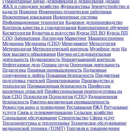
Гуманитарные науки
Дезинфекция и дезинсекция
Дизайн
ЖКХ и городское хозяйство
Журналистика
Землеустройство и
кадастр
Инженер
Инженерно-технические работники
Инженерные изыскания
Инженерные системы
Информационные технологии
Кадровое делопроизводство
Контроль качества и стандартизация
Корпоративное обучение
Косметология
Культура и искусство
Курсы ПП ВО
Курсы ПП
СПО
Лаборатории
Логопедия
Маркетинг
Машиностроение
Медицина
Медицина (СПО)
Менеджмент
Металлургия
Метеорология
Метрологический контроль
Музейное дело
На
базе высшего образования
Научно-исследовательская
деятельность
Недвижимость
Неразрушающий контроль
Нефтегазовое дело
Охрана труда
Оценочная деятельность
Педагогика
Пищевая промышленность
Подъемные
сооружения и лифты
Пожарная безопасность
Предметная
подготовка учителей
Проектирование
Производство и
технологии
Промышленная безопасность
Профессии
различных отраслей
Профессиональная переподготовка на
базе СПО
Психология
Психология (СПО)
Радиационная
безопасность
Ракетно-космическая промышленность
Режиссура кино и телевидение
Реставрация
РЖД
Ритуальные
услуги
Связь и телекоммуникации
Сельское хозяйство
Социальное обслуживание
Строительство
Сфера услуг
Теплоэнергетика и теплотехника
Техническое обслуживание
медицинской техники (ТОМТ)
Торговля и товароведение