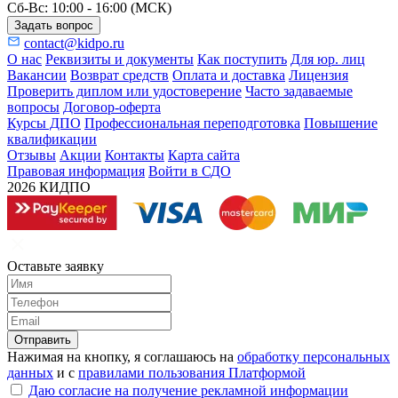
Сб-Вс: 10:00 - 16:00 (МСК)
Задать вопрос
contact@kidpo.ru
О нас
Реквизиты и документы
Как поступить
Для юр. лиц
Вакансии
Возврат средств
Оплата и доставка
Лицензия
Проверить диплом или удостоверение
Часто задаваемые
вопросы
Договор-оферта
Курсы ДПО
Профессиональная переподготовка
Повышение
квалификации
Отзывы
Акции
Контакты
Карта сайта
Правовая информация
Войти в СДО
2026 КИДПО
Оставьте заявку
Отправить
Нажимая на кнопку, я соглашаюсь на
обработку персональных
данных
и с
правилами пользования Платформой
Даю согласие на получение рекламной информации