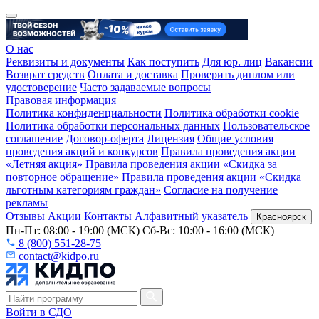
О нас
Реквизиты и документы
Как поступить
Для юр. лиц
Вакансии
Возврат средств
Оплата и доставка
Проверить диплом или
удостоверение
Часто задаваемые вопросы
Правовая информация
Политика конфиденциальности
Политика обработки cookie
Политика обработки персональных данных
Пользовательское
соглашение
Договор-оферта
Лицензия
Общие условия
проведения акций и конкурсов
Правила проведения акции
«Летняя акция»
Правила проведения акции «Скидка за
повторное обращение»
Правила проведения акции «Скидка
льготным категориям граждан»
Согласие на получение
рекламы
Отзывы
Акции
Контакты
Алфавитный указатель
Красноярск
Пн-Пт: 08:00 - 19:00 (МСК) Сб-Вс: 10:00 - 16:00 (МСК)
8 (800) 551-28-75
contact@kidpo.ru
Войти в СДО