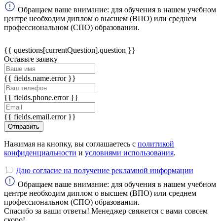
Обращаем ваше внимание: для обучения в нашем учебном
центре необходим диплом о высшем (ВПО) или среднем
ChatApp
профессиональном (СПО) образовании.
online
{{ questions[currentQuestion].question }}
Оставьте заявку
Мессенджеры
Свяжитесь с нами через любой удобный
{{ fields.name.error }}
мессенджер!
{{ fields.phone.error }}
WhatsApp
Telegram
{{ fields.email.error }}
Отправить
Max
Нажимая на кнопку, вы соглашаетесь с
политикой
конфиденциальности
и
условиями использования
.
Даю согласие на получение рекламной информации
Обращаем ваше внимание: для обучения в нашем учебном
центре необходим диплом о высшем (ВПО) или среднем
профессиональном (СПО) образовании.
Спасибо за ваши ответы! Менеджер свяжется с вами совсем
скоро!