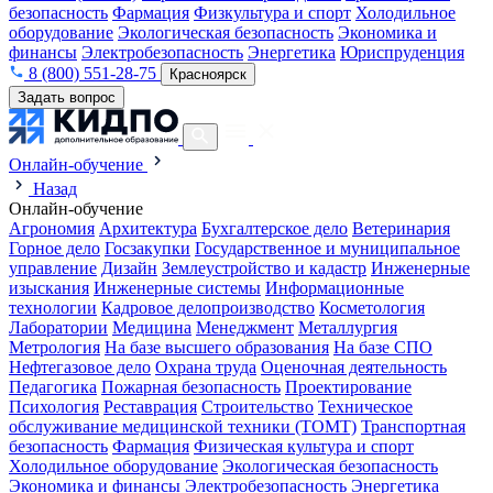
безопасность
Фармация
Физкультура и спорт
Холодильное
оборудование
Экологическая безопасность
Экономика и
финансы
Электробезопасность
Энергетика
Юриспруденция
8 (800) 551-28-75
Красноярск
Задать вопрос
Онлайн-обучение
Назад
Онлайн-обучение
Агрономия
Архитектура
Бухгалтерское дело
Ветеринария
Горное дело
Госзакупки
Государственное и муниципальное
управление
Дизайн
Землеустройство и кадастр
Инженерные
изыскания
Инженерные системы
Информационные
технологии
Кадровое делопроизводство
Косметология
Лаборатории
Медицина
Менеджмент
Металлургия
Метрология
На базе высшего образования
На базе СПО
Нефтегазовое дело
Охрана труда
Оценочная деятельность
Педагогика
Пожарная безопасность
Проектирование
Психология
Реставрация
Строительство
Техническое
обслуживание медицинской техники (ТОМТ)
Транспортная
безопасность
Фармация
Физическая культура и спорт
Холодильное оборудование
Экологическая безопасность
Экономика и финансы
Электробезопасность
Энергетика