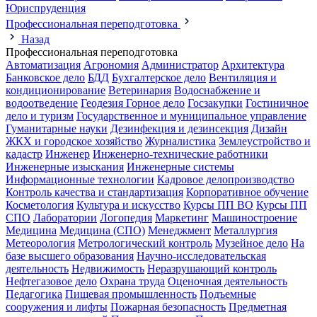
Юриспруденция
Профессиональная переподготовка
Назад
Профессиональная переподготовка
Автоматизация
Агрономия
Администратор
Архитектура
Банковское дело
БДД
Бухгалтерское дело
Вентиляция и
кондиционирование
Ветеринария
Водоснабжение и
водоотведение
Геодезия
Горное дело
Госзакупки
Гостиничное
дело и туризм
Государственное и муниципальное управление
Гуманитарные науки
Дезинфекция и дезинсекция
Дизайн
ЖКХ и городское хозяйство
Журналистика
Землеустройство и
кадастр
Инженер
Инженерно-технические работники
Инженерные изыскания
Инженерные системы
Информационные технологии
Кадровое делопроизводство
Контроль качества и стандартизация
Корпоративное обучение
Косметология
Культура и искусство
Курсы ПП ВО
Курсы ПП
СПО
Лаборатории
Логопедия
Маркетинг
Машиностроение
Медицина
Медицина (СПО)
Менеджмент
Металлургия
Метеорология
Метрологический контроль
Музейное дело
На
базе высшего образования
Научно-исследовательская
деятельность
Недвижимость
Неразрушающий контроль
Нефтегазовое дело
Охрана труда
Оценочная деятельность
Педагогика
Пищевая промышленность
Подъемные
сооружения и лифты
Пожарная безопасность
Предметная