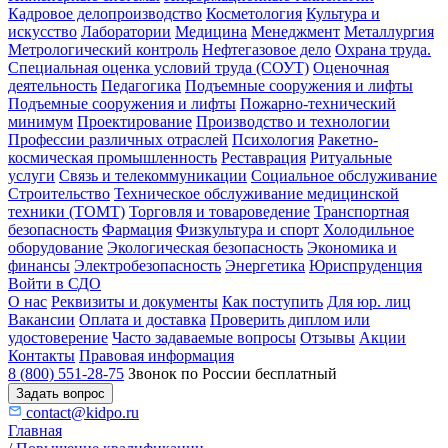
Кадровое делопроизводство
Косметология
Культура и
искусство
Лаборатории
Медицина
Менеджмент
Металлургия
Метрологический контроль
Нефтегазовое дело
Охрана труда.
Специальная оценка условий труда (СОУТ)
Оценочная
деятельность
Педагогика
Подъемные сооружения и лифты
Подъемные сооружения и лифты
Пожарно-технический
минимум
Проектирование
Производство и технологии
Профессии различных отраслей
Психология
Ракетно-
космическая промышленность
Реставрация
Ритуальные
услуги
Связь и телекоммуникации
Социальное обслуживание
Строительство
Техническое обслуживание медицинской
техники (ТОМТ)
Торговля и товароведение
Транспортная
безопасность
Фармация
Физкультура и спорт
Холодильное
оборудование
Экологическая безопасность
Экономика и
финансы
Электробезопасность
Энергетика
Юриспруденция
Войти в СДО
О нас
Реквизиты и документы
Как поступить
Для юр. лиц
Вакансии
Оплата и доставка
Проверить диплом или
удостоверение
Часто задаваемые вопросы
Отзывы
Акции
Контакты
Правовая информация
8 (800) 551-28-75
Звонок по России бесплатный
Задать вопрос
contact@kidpo.ru
Главная