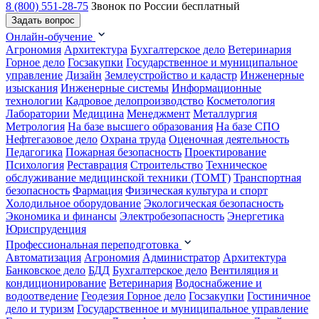
8 (800) 551-28-75
Звонок по России бесплатный
Задать вопрос
Онлайн-обучение
Агрономия
Архитектура
Бухгалтерское дело
Ветеринария
Горное дело
Госзакупки
Государственное и муниципальное
управление
Дизайн
Землеустройство и кадастр
Инженерные
изыскания
Инженерные системы
Информационные
технологии
Кадровое делопроизводство
Косметология
Лаборатории
Медицина
Менеджмент
Металлургия
Метрология
На базе высшего образования
На базе СПО
Нефтегазовое дело
Охрана труда
Оценочная деятельность
Педагогика
Пожарная безопасность
Проектирование
Психология
Реставрация
Строительство
Техническое
обслуживание медицинской техники (ТОМТ)
Транспортная
безопасность
Фармация
Физическая культура и спорт
Холодильное оборудование
Экологическая безопасность
Экономика и финансы
Электробезопасность
Энергетика
Юриспруденция
Профессиональная переподготовка
Автоматизация
Агрономия
Администратор
Архитектура
Банковское дело
БДД
Бухгалтерское дело
Вентиляция и
кондиционирование
Ветеринария
Водоснабжение и
водоотведение
Геодезия
Горное дело
Госзакупки
Гостиничное
дело и туризм
Государственное и муниципальное управление