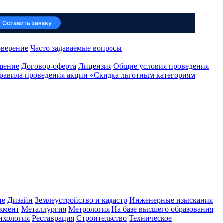
оверение
Часто задаваемые вопросы
ашение
Договор-оферта
Лицензия
Общие условия проведения
равила проведения акции «Скидка льготным категориям
ие
Дизайн
Землеустройство и кадастр
Инженерные изыскания
жмент
Металлургия
Метрология
На базе высшего образования
ихология
Реставрация
Строительство
Техническое