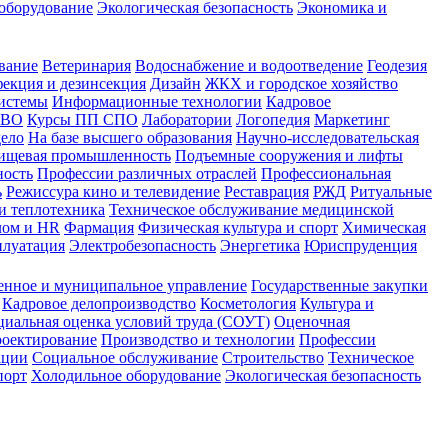
оборудование
Экологическая безопасность
Экономика и
вание
Ветеринария
Водоснабжение и водоотведение
Геодезия
екция и дезинсекция
Дизайн
ЖКХ и городское хозяйство
истемы
Информационные технологии
Кадровое
 ВО
Курсы ПП СПО
Лаборатории
Логопедия
Маркетинг
дело
На базе высшего образования
Научно-исследовательская
ищевая промышленность
Подъемные сооружения и лифты
ность
Профессии различных отраслей
Профессиональная
ь
Режиссура кино и телевидение
Реставрация
РЖД
Ритуальные
и теплотехника
Техническое обслуживание медицинской
лом и HR
Фармация
Физическая культура и спорт
Химическая
плуатация
Электробезопасность
Энергетика
Юриспруденция
енное и муниципальное управление
Государственные закупки
Кадровое делопроизводство
Косметология
Культура и
циальная оценка условий труда (СОУТ)
Оценочная
оектирование
Производство и технологии
Профессии
ации
Социальное обслуживание
Строительство
Техническое
порт
Холодильное оборудование
Экологическая безопасность