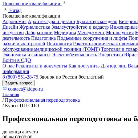
Повышение квалификации
Назад
Повышение квалификации
Агрономия
Архитектура и дизайн
Бухгалтерское дело
Ветерин
Дизайн
Журналистика
Землеустройство и кадастр
Инженерные
искусство
Лаборатории
Медицина
Менеджмент
Металлургия
М
деятельность
Педагогика
Подъемные сооружения и лифты
Под
различных отраслей
Психология
Ракетно-космическая промыш
обслуживание медицинской техники (ТОМТ)
Торговля и това
Экономика и финансы
Электробезопасность
Энергетика
Юрисп
Войти в СДО
О нас
Реквизиты и документы
Как поступить
Для юр. лиц
Вак
информация
8 (800) 551-28-75
Звонок по России бесплатный
Задать вопрос
contact@kidpo.ru
Главная
/
Профессиональная переподготовка
/
Курсы ПП СПО
Профессиональная переподготовка на б
до конца августа
00 дн 00:00:00