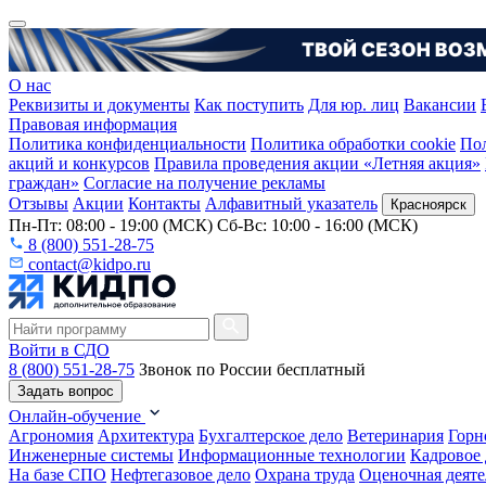
О нас
Реквизиты и документы
Как поступить
Для юр. лиц
Вакансии
Правовая информация
Политика конфиденциальности
Политика обработки cookie
Пол
акций и конкурсов
Правила проведения акции «Летняя акция»
граждан»
Согласие на получение рекламы
Отзывы
Акции
Контакты
Алфавитный указатель
Красноярск
Пн-Пт: 08:00 - 19:00 (МСК) Сб-Вс: 10:00 - 16:00 (МСК)
8 (800) 551-28-75
contact@kidpo.ru
Войти в СДО
8 (800) 551-28-75
Звонок по России бесплатный
Задать вопрос
Онлайн-обучение
Агрономия
Архитектура
Бухгалтерское дело
Ветеринария
Горн
Инженерные системы
Информационные технологии
Кадровое 
На базе СПО
Нефтегазовое дело
Охрана труда
Оценочная деяте