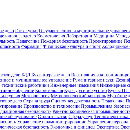
ое дело
Госзакупки
Государственное и муниципальное управлен
делопроизводство
Косметология
Лаборатории
Медицина
Менед
льность
Педагогика
Пожарная безопасность
Проектирование
Пс
зопасность
Фармация
Физическая культура и спорт
Холодильное 
вское дело
БДД
Бухгалтерское дело
Вентиляция и кондициониро
енное и муниципальное управление
Гуманитарные науки
Дезинф
-технические работники
Инженерные изыскания
Инженерные с
тивное обучение
Косметология
Культура и искусство
Курсы ПП
таллургия
Метеорология
Метрологический контроль
Музейное 
азовое дело
Охрана труда
Оценочная деятельность
Педагогика
П
ктирование
Производство и технологии
Промышленная безопас
адиационная безопасность
Ракетно-космическая промышленност
ное обслуживание
Строительство
Сфера услуг
Теплоэнергетика 
пасность
Управление и администрирование
Управление персона
логическая безопасность
Экономика и финансы
Экспертиза
Экс