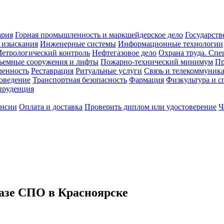
ария
Горная промышленность и маркшейдерское дело
Государств
 изыскания
Инженерные системы
Информационные технологии
етрологический контроль
Нефтегазовое дело
Охрана труда. Спе
ъемные сооружения и лифты
Пожарно-технический минимум
Пр
ленность
Реставрация
Ритуальные услуги
Связь и телекоммуник
роведение
Транспортная безопасность
Фармация
Физкультура и с
руденция
ансии
Оплата и доставка
Проверить диплом или удостоверение
Ч
азе СПО в Красноярске