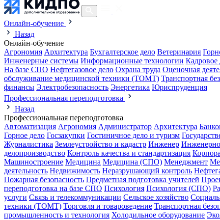
Онлайн-обучение
Назад
Онлайн-обучение
Агрономия
Архитектура
Бухгалтерское дело
Ветеринария
Горн
Инженерные системы
Информационные технологии
Кадровое 
На базе СПО
Нефтегазовое дело
Охрана труда
Оценочная деяте
обслуживание медицинской техники (ТОМТ)
Транспортная бе
финансы
Электробезопасность
Энергетика
Юриспруденция
Профессиональная переподготовка
Назад
Профессиональная переподготовка
Автоматизация
Агрономия
Администратор
Архитектура
Банко
Горное дело
Госзакупки
Гостиничное дело и туризм
Государств
Журналистика
Землеустройство и кадастр
Инженер
Инженерно
делопроизводство
Контроль качества и стандартизация
Корпора
Машиностроение
Медицина
Медицина (СПО)
Менеджмент
Ме
деятельность
Недвижимость
Неразрушающий контроль
Нефтег
Пожарная безопасность
Предметная подготовка учителей
Прое
переподготовка на базе СПО
Психология
Психология (СПО)
Р
услуги
Связь и телекоммуникации
Сельское хозяйство
Социаль
техники (ТОМТ)
Торговля и товароведение
Транспортная безо
промышленность и технология
Холодильное оборудование
Эко