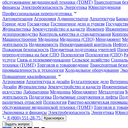
обслуживание медицинской техники (ТОМТ)
Транспортная бе
финансы
Электробезопасность
Энергетика
Юриспруденция
Профессиональная переподготовка
Автоматизация
Агрономия
Администратор
Архитектура
Банко
Горное дело
Госзакупки
Гостиничное дело и туризм
Государств
Журналистика
Землеустройство и кадастр
Инженер
Инженерно
делопроизводство
Контроль качества и стандартизация
Корпора
Машиностроение
Медицина
Медицина (СПО)
Менеджмент
Ме
деятельность
Недвижимость
Неразрушающий контроль
Нефтег
Пожарная безопасность
Предметная подготовка учителей
Прое
переподготовка на базе СПО
Психология
Психология (СПО)
Р
услуги
Связь и телекоммуникации
Сельское хозяйство
Социаль
техники (ТОМТ)
Торговля и товароведение
Транспортная безо
промышленность и технология
Холодильное оборудование
Эко
Повышение квалификации
Агрономия
Архитектура и дизайн
Бухгалтерское дело
Ветерин
Дизайн
Журналистика
Землеустройство и кадастр
Инженерные
искусство
Лаборатории
Медицина
Менеджмент
Металлургия
М
деятельность
Педагогика
Подъемные сооружения и лифты
Под
различных отраслей
Психология
Ракетно-космическая промыш
обслуживание медицинской техники (ТОМТ)
Торговля и това
Экономика и финансы
Электробезопасность
Энергетика
Юрисп
8 (800) 551-28-75
Красноярск
Задать вопрос