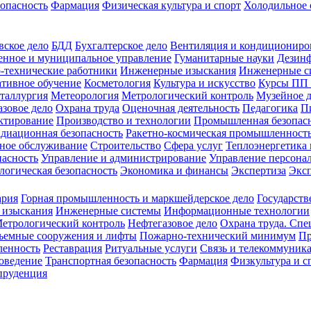
зопасность
Фармация
Физическая культура и спорт
Холодильное 
вское дело
БДД
Бухгалтерское дело
Вентиляция и кондициониро
енное и муниципальное управление
Гуманитарные науки
Дезинф
-технические работники
Инженерные изыскания
Инженерные с
тивное обучение
Косметология
Культура и искусство
Курсы ПП
таллургия
Метеорология
Метрологический контроль
Музейное 
азовое дело
Охрана труда
Оценочная деятельность
Педагогика
П
ктирование
Производство и технологии
Промышленная безопас
адиационная безопасность
Ракетно-космическая промышленност
ное обслуживание
Строительство
Сфера услуг
Теплоэнергетика 
пасность
Управление и администрирование
Управление персона
логическая безопасность
Экономика и финансы
Экспертиза
Экс
ария
Горная промышленность и маркшейдерское дело
Государств
 изыскания
Инженерные системы
Информационные технологии
етрологический контроль
Нефтегазовое дело
Охрана труда. Спе
ъемные сооружения и лифты
Пожарно-технический минимум
Пр
ленность
Реставрация
Ритуальные услуги
Связь и телекоммуник
роведение
Транспортная безопасность
Фармация
Физкультура и с
руденция