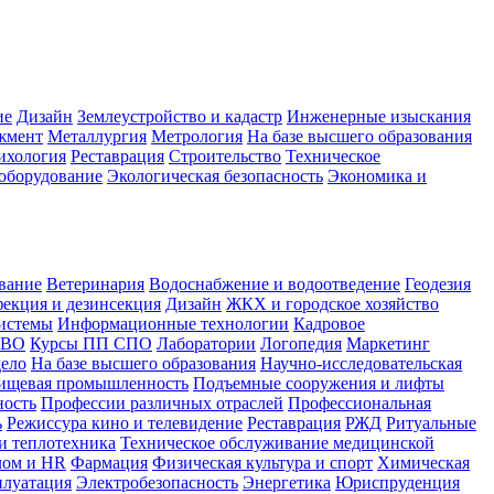
ие
Дизайн
Землеустройство и кадастр
Инженерные изыскания
жмент
Металлургия
Метрология
На базе высшего образования
ихология
Реставрация
Строительство
Техническое
оборудование
Экологическая безопасность
Экономика и
вание
Ветеринария
Водоснабжение и водоотведение
Геодезия
екция и дезинсекция
Дизайн
ЖКХ и городское хозяйство
истемы
Информационные технологии
Кадровое
 ВО
Курсы ПП СПО
Лаборатории
Логопедия
Маркетинг
дело
На базе высшего образования
Научно-исследовательская
ищевая промышленность
Подъемные сооружения и лифты
ность
Профессии различных отраслей
Профессиональная
ь
Режиссура кино и телевидение
Реставрация
РЖД
Ритуальные
и теплотехника
Техническое обслуживание медицинской
лом и HR
Фармация
Физическая культура и спорт
Химическая
плуатация
Электробезопасность
Энергетика
Юриспруденция