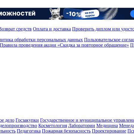
Возврат средств
Оплата и доставка
Проверить диплом или удост
итика обработки персональных данных
Пользовательское согл
Правила проведения акции «Скидка за повторное обращение»
П
ое дело
Госзакупки
Государственное и муниципальное управлен
делопроизводство
Косметология
Лаборатории
Медицина
Менед
льность
Педагогика
Пожарная безопасность
Проектирование
Пс