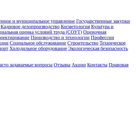
енное и муниципальное управление
Государственные закупки
Кадровое делопроизводство
Косметология
Культура и
циальная оценка условий труда (СОУТ)
Оценочная
оектирование
Производство и технологии
Профессии
ации
Социальное обслуживание
Строительство
Техническое
порт
Холодильное оборудование
Экологическая безопасность
асто задаваемые вопросы
Отзывы
Акции
Контакты
Правовая