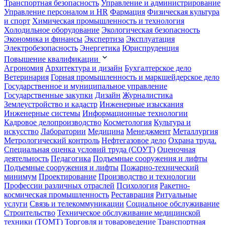
Транспортная безопасность
Управление и администрирование
Управление персоналом и HR
Фармация
Физическая культура
и спорт
Химическая промышленность и технология
Холодильное оборудование
Экологическая безопасность
Экономика и финансы
Экспертиза
Эксплуатация
Электробезопасность
Энергетика
Юриспруденция
Повышение квалификации
Агрономия
Архитектура и дизайн
Бухгалтерское дело
Ветеринария
Горная промышленность и маркшейдерское дело
Государственное и муниципальное управление
Государственные закупки
Дизайн
Журналистика
Землеустройство и кадастр
Инженерные изыскания
Инженерные системы
Информационные технологии
Кадровое делопроизводство
Косметология
Культура и
искусство
Лаборатории
Медицина
Менеджмент
Металлургия
Метрологический контроль
Нефтегазовое дело
Охрана труда.
Специальная оценка условий труда (СОУТ)
Оценочная
деятельность
Педагогика
Подъемные сооружения и лифты
Подъемные сооружения и лифты
Пожарно-технический
минимум
Проектирование
Производство и технологии
Профессии различных отраслей
Психология
Ракетно-
космическая промышленность
Реставрация
Ритуальные
услуги
Связь и телекоммуникации
Социальное обслуживание
Строительство
Техническое обслуживание медицинской
техники (ТОМТ)
Торговля и товароведение
Транспортная