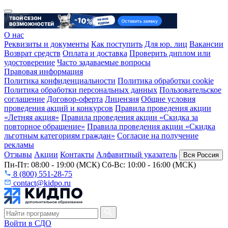
О нас
Реквизиты и документы
Как поступить
Для юр. лиц
Вакансии
Возврат средств
Оплата и доставка
Проверить диплом или
удостоверение
Часто задаваемые вопросы
Правовая информация
Политика конфиденциальности
Политика обработки cookie
Политика обработки персональных данных
Пользовательское
соглашение
Договор-оферта
Лицензия
Общие условия
проведения акций и конкурсов
Правила проведения акции
«Летняя акция»
Правила проведения акции «Скидка за
повторное обращение»
Правила проведения акции «Скидка
льготным категориям граждан»
Согласие на получение
рекламы
Отзывы
Акции
Контакты
Алфавитный указатель
Вся Россия
Пн-Пт: 08:00 - 19:00 (МСК) Сб-Вс: 10:00 - 16:00 (МСК)
8 (800) 551-28-75
contact@kidpo.ru
Войти в СДО