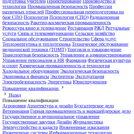
подготовка учителей
Проектирование
Производство и
технологии
Промышленная безопасность
Профессии
различных отраслей
Профессиональная переподготовка на
базе СПО
Психология
Психология (СПО)
Радиационная
безопасность
Ракетно-космическая промышленность
Режиссура кино и телевидение
Реставрация
РЖД
Ритуальные
услуги
Связь и телекоммуникации
Сельское хозяйство
Социальное обслуживание
Строительство
Сфера услуг
Теплоэнергетика и теплотехника
Техническое обслуживание
медицинской техники (ТОМТ)
Торговля и товароведение
Транспортная безопасность
Управление и администрирование
Управление персоналом и HR
Фармация
Физическая культура
и спорт
Химическая промышленность и технология
Холодильное оборудование
Экологическая безопасность
Экономика и финансы
Экспертиза
Эксплуатация
Электробезопасность
Энергетика
Юриспруденция
Повышение квалификации
Назад
Повышение квалификации
Агрономия
Архитектура и дизайн
Бухгалтерское дело
Ветеринария
Горная промышленность и маркшейдерское дело
Государственное и муниципальное управление
Государственные закупки
Дизайн
Журналистика
Землеустройство и кадастр
Инженерные изыскания
Инженерные системы
Информационные технологии