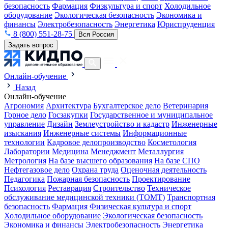
безопасность
Фармация
Физкультура и спорт
Холодильное
оборудование
Экологическая безопасность
Экономика и
финансы
Электробезопасность
Энергетика
Юриспруденция
8 (800) 551-28-75
Вся Россия
Задать вопрос
Онлайн-обучение
Назад
Онлайн-обучение
Агрономия
Архитектура
Бухгалтерское дело
Ветеринария
Горное дело
Госзакупки
Государственное и муниципальное
управление
Дизайн
Землеустройство и кадастр
Инженерные
изыскания
Инженерные системы
Информационные
технологии
Кадровое делопроизводство
Косметология
Лаборатории
Медицина
Менеджмент
Металлургия
Метрология
На базе высшего образования
На базе СПО
Нефтегазовое дело
Охрана труда
Оценочная деятельность
Педагогика
Пожарная безопасность
Проектирование
Психология
Реставрация
Строительство
Техническое
обслуживание медицинской техники (ТОМТ)
Транспортная
безопасность
Фармация
Физическая культура и спорт
Холодильное оборудование
Экологическая безопасность
Экономика и финансы
Электробезопасность
Энергетика