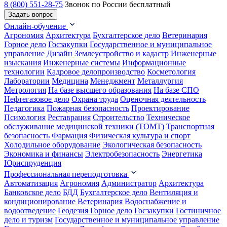
8 (800) 551-28-75
Звонок по России бесплатный
Задать вопрос
Онлайн-обучение
Агрономия
Архитектура
Бухгалтерское дело
Ветеринария
Горное дело
Госзакупки
Государственное и муниципальное
управление
Дизайн
Землеустройство и кадастр
Инженерные
изыскания
Инженерные системы
Информационные
технологии
Кадровое делопроизводство
Косметология
Лаборатории
Медицина
Менеджмент
Металлургия
Метрология
На базе высшего образования
На базе СПО
Нефтегазовое дело
Охрана труда
Оценочная деятельность
Педагогика
Пожарная безопасность
Проектирование
Психология
Реставрация
Строительство
Техническое
обслуживание медицинской техники (ТОМТ)
Транспортная
безопасность
Фармация
Физическая культура и спорт
Холодильное оборудование
Экологическая безопасность
Экономика и финансы
Электробезопасность
Энергетика
Юриспруденция
Профессиональная переподготовка
Автоматизация
Агрономия
Администратор
Архитектура
Банковское дело
БДД
Бухгалтерское дело
Вентиляция и
кондиционирование
Ветеринария
Водоснабжение и
водоотведение
Геодезия
Горное дело
Госзакупки
Гостиничное
дело и туризм
Государственное и муниципальное управление