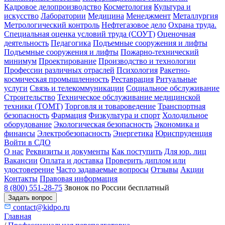
Кадровое делопроизводство
Косметология
Культура и
искусство
Лаборатории
Медицина
Менеджмент
Металлургия
Метрологический контроль
Нефтегазовое дело
Охрана труда.
Специальная оценка условий труда (СОУТ)
Оценочная
деятельность
Педагогика
Подъемные сооружения и лифты
Подъемные сооружения и лифты
Пожарно-технический
минимум
Проектирование
Производство и технологии
Профессии различных отраслей
Психология
Ракетно-
космическая промышленность
Реставрация
Ритуальные
услуги
Связь и телекоммуникации
Социальное обслуживание
Строительство
Техническое обслуживание медицинской
техники (ТОМТ)
Торговля и товароведение
Транспортная
безопасность
Фармация
Физкультура и спорт
Холодильное
оборудование
Экологическая безопасность
Экономика и
финансы
Электробезопасность
Энергетика
Юриспруденция
Войти в СДО
О нас
Реквизиты и документы
Как поступить
Для юр. лиц
Вакансии
Оплата и доставка
Проверить диплом или
удостоверение
Часто задаваемые вопросы
Отзывы
Акции
Контакты
Правовая информация
8 (800) 551-28-75
Звонок по России бесплатный
Задать вопрос
contact@kidpo.ru
Главная