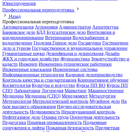
Юриспруденция
Профессиональная переподготовка
Назад
Профессиональная переподготовка
Автоматизация
Агрономия
Администратор
Архитектура
Банковское дело
БДД
Бухгалтерское дело
Вентиляция и
кондиционирование
Ветеринария
Водоснабжение и
водоотведение
Геодезия
Горное дело
Госзакупки
Гостиничное
дело и туризм
Государственное и муниципальное управление
Гуманитарные науки
Дезинфекция и дезинсекция
Дизайн
ЖКХ и городское хозяйство
Журналистика
Землеустройство и
кадастр
Инженер
Инженерно-технические работники
Инженерные изыскания
Инженерные системы
Информационные технологии
Кадровое делопроизводство
Контроль качества и стандартизация
Корпоративное обучение
Косметология
Культура и искусство
Курсы ПП ВО
Курсы ПП
СПО
Лаборатории
Логопедия
Маркетинг
Машиностроение
Медицина
Медицина (СПО)
Менеджмент
Металлургия
Метеорология
Метрологический контроль
Музейное дело
На
базе высшего образования
Научно-исследовательская
деятельность
Недвижимость
Неразрушающий контроль
Нефтегазовое дело
Охрана труда
Оценочная деятельность
Педагогика
Пищевая промышленность
Подъемные
сооружения и лифты
Пожарная безопасность
Предметная