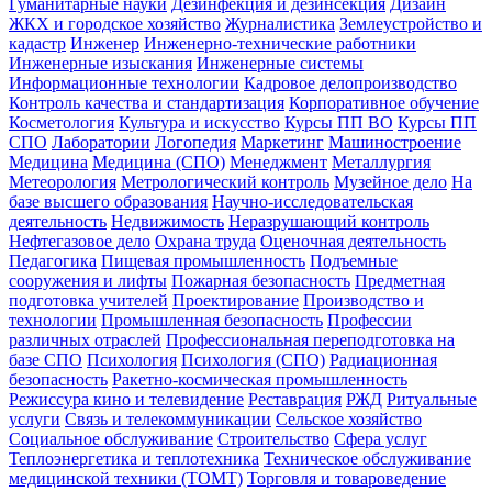
Гуманитарные науки
Дезинфекция и дезинсекция
Дизайн
ЖКХ и городское хозяйство
Журналистика
Землеустройство и
кадастр
Инженер
Инженерно-технические работники
Инженерные изыскания
Инженерные системы
Информационные технологии
Кадровое делопроизводство
Контроль качества и стандартизация
Корпоративное обучение
Косметология
Культура и искусство
Курсы ПП ВО
Курсы ПП
СПО
Лаборатории
Логопедия
Маркетинг
Машиностроение
Медицина
Медицина (СПО)
Менеджмент
Металлургия
Метеорология
Метрологический контроль
Музейное дело
На
базе высшего образования
Научно-исследовательская
деятельность
Недвижимость
Неразрушающий контроль
Нефтегазовое дело
Охрана труда
Оценочная деятельность
Педагогика
Пищевая промышленность
Подъемные
сооружения и лифты
Пожарная безопасность
Предметная
подготовка учителей
Проектирование
Производство и
технологии
Промышленная безопасность
Профессии
различных отраслей
Профессиональная переподготовка на
базе СПО
Психология
Психология (СПО)
Радиационная
безопасность
Ракетно-космическая промышленность
Режиссура кино и телевидение
Реставрация
РЖД
Ритуальные
услуги
Связь и телекоммуникации
Сельское хозяйство
Социальное обслуживание
Строительство
Сфера услуг
Теплоэнергетика и теплотехника
Техническое обслуживание
медицинской техники (ТОМТ)
Торговля и товароведение