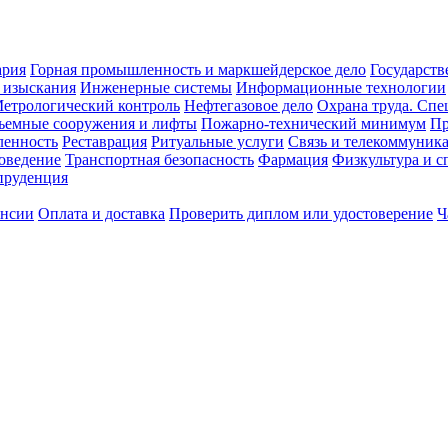
ария
Горная промышленность и маркшейдерское дело
Государств
 изыскания
Инженерные системы
Информационные технологии
етрологический контроль
Нефтегазовое дело
Охрана труда. Спе
ъемные сооружения и лифты
Пожарно-технический минимум
Пр
ленность
Реставрация
Ритуальные услуги
Связь и телекоммуник
роведение
Транспортная безопасность
Фармация
Физкультура и с
руденция
ансии
Оплата и доставка
Проверить диплом или удостоверение
Ч