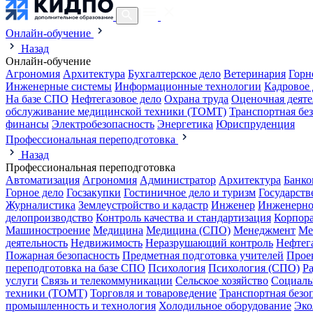
Онлайн-обучение
Назад
Онлайн-обучение
Агрономия
Архитектура
Бухгалтерское дело
Ветеринария
Горн
Инженерные системы
Информационные технологии
Кадровое 
На базе СПО
Нефтегазовое дело
Охрана труда
Оценочная деяте
обслуживание медицинской техники (ТОМТ)
Транспортная бе
финансы
Электробезопасность
Энергетика
Юриспруденция
Профессиональная переподготовка
Назад
Профессиональная переподготовка
Автоматизация
Агрономия
Администратор
Архитектура
Банко
Горное дело
Госзакупки
Гостиничное дело и туризм
Государств
Журналистика
Землеустройство и кадастр
Инженер
Инженерно
делопроизводство
Контроль качества и стандартизация
Корпора
Машиностроение
Медицина
Медицина (СПО)
Менеджмент
Ме
деятельность
Недвижимость
Неразрушающий контроль
Нефтег
Пожарная безопасность
Предметная подготовка учителей
Прое
переподготовка на базе СПО
Психология
Психология (СПО)
Р
услуги
Связь и телекоммуникации
Сельское хозяйство
Социаль
техники (ТОМТ)
Торговля и товароведение
Транспортная безо
промышленность и технология
Холодильное оборудование
Эко