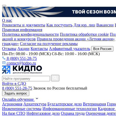
О нас
Реквизиты и документы
Как поступить
Для юр. лиц
Вакансии
Правовая информация
Политика конфиденциальности
Политика обработки cookie
Пол
акций и конкурсов
Правила проведения акции «Летняя акция»
граждан»
Согласие на получение рекламы
Отзывы
Акции
Контакты
Алфавитный указатель
Вся Россия
Пн-Пт: 08:00 - 19:00 (МСК) Сб-Вс: 10:00 - 16:00 (МСК)
8 (800) 551-28-75
contact@kidpo.ru
Войти в СДО
8 (800) 551-28-75
Звонок по России бесплатный
Задать вопрос
Онлайн-обучение
Агрономия
Архитектура
Бухгалтерское дело
Ветеринария
Горн
Инженерные системы
Информационные технологии
Кадровое 
На базе СПО
Нефтегазовое дело
Охрана труда
Оценочная деяте