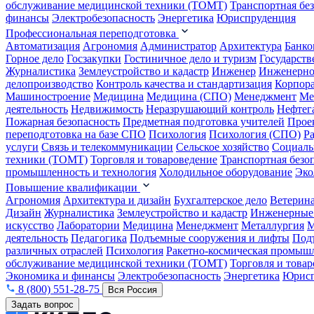
обслуживание медицинской техники (ТОМТ)
Транспортная бе
финансы
Электробезопасность
Энергетика
Юриспруденция
Профессиональная переподготовка
Автоматизация
Агрономия
Администратор
Архитектура
Банко
Горное дело
Госзакупки
Гостиничное дело и туризм
Государств
Журналистика
Землеустройство и кадастр
Инженер
Инженерно
делопроизводство
Контроль качества и стандартизация
Корпора
Машиностроение
Медицина
Медицина (СПО)
Менеджмент
Ме
деятельность
Недвижимость
Неразрушающий контроль
Нефтег
Пожарная безопасность
Предметная подготовка учителей
Прое
переподготовка на базе СПО
Психология
Психология (СПО)
Р
услуги
Связь и телекоммуникации
Сельское хозяйство
Социаль
техники (ТОМТ)
Торговля и товароведение
Транспортная безо
промышленность и технология
Холодильное оборудование
Эко
Повышение квалификации
Агрономия
Архитектура и дизайн
Бухгалтерское дело
Ветерин
Дизайн
Журналистика
Землеустройство и кадастр
Инженерные
искусство
Лаборатории
Медицина
Менеджмент
Металлургия
М
деятельность
Педагогика
Подъемные сооружения и лифты
Под
различных отраслей
Психология
Ракетно-космическая промыш
обслуживание медицинской техники (ТОМТ)
Торговля и това
Экономика и финансы
Электробезопасность
Энергетика
Юрисп
8 (800) 551-28-75
Вся Россия
Задать вопрос