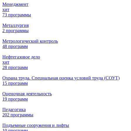
Менеджмент
хит
73 программы
Металлургия
2 программы
Метрологический контроль
48 программ
Нефтегазовое дело
хит
28 программ
Охрана труда. Специальная оценка условий труда (СОУТ)
15 программ
Оценочная деятельность
19 программ
Педагогика
202 программы
Подъемные сооружения и лифты
10 программ