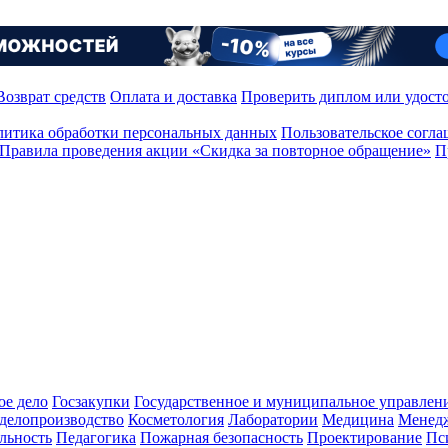
Возврат средств
Оплата и доставка
Проверить диплом или удост
итика обработки персональных данных
Пользовательское согл
Правила проведения акции «Скидка за повторное обращение»
П
ое дело
Госзакупки
Государственное и муниципальное управлен
делопроизводство
Косметология
Лаборатории
Медицина
Менед
льность
Педагогика
Пожарная безопасность
Проектирование
Пс