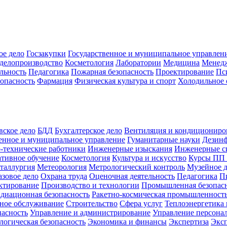
ое дело
Госзакупки
Государственное и муниципальное управлен
делопроизводство
Косметология
Лаборатории
Медицина
Менед
льность
Педагогика
Пожарная безопасность
Проектирование
Пс
зопасность
Фармация
Физическая культура и спорт
Холодильное 
вское дело
БДД
Бухгалтерское дело
Вентиляция и кондициониро
енное и муниципальное управление
Гуманитарные науки
Дезинф
-технические работники
Инженерные изыскания
Инженерные с
тивное обучение
Косметология
Культура и искусство
Курсы ПП
таллургия
Метеорология
Метрологический контроль
Музейное 
азовое дело
Охрана труда
Оценочная деятельность
Педагогика
П
ктирование
Производство и технологии
Промышленная безопас
адиационная безопасность
Ракетно-космическая промышленност
ное обслуживание
Строительство
Сфера услуг
Теплоэнергетика 
пасность
Управление и администрирование
Управление персона
логическая безопасность
Экономика и финансы
Экспертиза
Экс