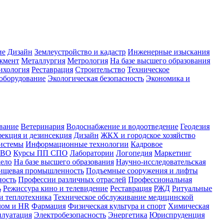
ие
Дизайн
Землеустройство и кадастр
Инженерные изыскания
жмент
Металлургия
Метрология
На базе высшего образования
ихология
Реставрация
Строительство
Техническое
оборудование
Экологическая безопасность
Экономика и
вание
Ветеринария
Водоснабжение и водоотведение
Геодезия
екция и дезинсекция
Дизайн
ЖКХ и городское хозяйство
истемы
Информационные технологии
Кадровое
 ВО
Курсы ПП СПО
Лаборатории
Логопедия
Маркетинг
дело
На базе высшего образования
Научно-исследовательская
ищевая промышленность
Подъемные сооружения и лифты
ность
Профессии различных отраслей
Профессиональная
ь
Режиссура кино и телевидение
Реставрация
РЖД
Ритуальные
и теплотехника
Техническое обслуживание медицинской
лом и HR
Фармация
Физическая культура и спорт
Химическая
плуатация
Электробезопасность
Энергетика
Юриспруденция