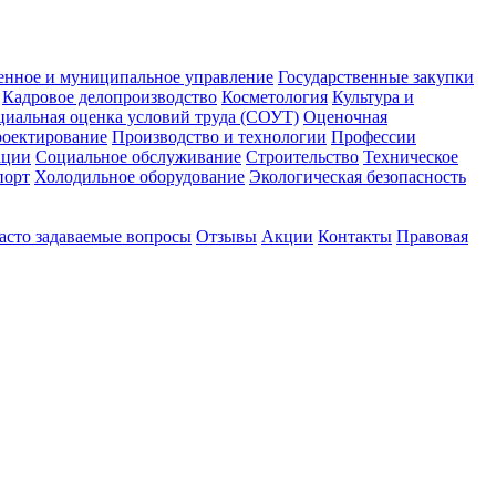
енное и муниципальное управление
Государственные закупки
Кадровое делопроизводство
Косметология
Культура и
циальная оценка условий труда (СОУТ)
Оценочная
оектирование
Производство и технологии
Профессии
ации
Социальное обслуживание
Строительство
Техническое
порт
Холодильное оборудование
Экологическая безопасность
асто задаваемые вопросы
Отзывы
Акции
Контакты
Правовая