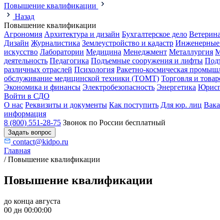
Повышение квалификации
Назад
Повышение квалификации
Агрономия
Архитектура и дизайн
Бухгалтерское дело
Ветерин
Дизайн
Журналистика
Землеустройство и кадастр
Инженерные
искусство
Лаборатории
Медицина
Менеджмент
Металлургия
М
деятельность
Педагогика
Подъемные сооружения и лифты
Под
различных отраслей
Психология
Ракетно-космическая промыш
обслуживание медицинской техники (ТОМТ)
Торговля и това
Экономика и финансы
Электробезопасность
Энергетика
Юрисп
Войти в СДО
О нас
Реквизиты и документы
Как поступить
Для юр. лиц
Вак
информация
8 (800) 551-28-75
Звонок по России бесплатный
Задать вопрос
contact@kidpo.ru
Главная
/
Повышение квалификации
Повышение квалификации
до конца августа
00 дн 00:00:00