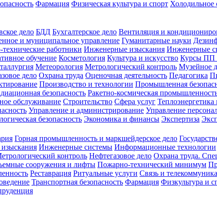
зопасность
Фармация
Физическая культура и спорт
Холодильное 
вское дело
БДД
Бухгалтерское дело
Вентиляция и кондициониро
енное и муниципальное управление
Гуманитарные науки
Дезинф
-технические работники
Инженерные изыскания
Инженерные с
тивное обучение
Косметология
Культура и искусство
Курсы ПП
таллургия
Метеорология
Метрологический контроль
Музейное 
азовое дело
Охрана труда
Оценочная деятельность
Педагогика
П
ктирование
Производство и технологии
Промышленная безопас
адиационная безопасность
Ракетно-космическая промышленност
ное обслуживание
Строительство
Сфера услуг
Теплоэнергетика 
пасность
Управление и администрирование
Управление персона
логическая безопасность
Экономика и финансы
Экспертиза
Экс
ария
Горная промышленность и маркшейдерское дело
Государств
 изыскания
Инженерные системы
Информационные технологии
етрологический контроль
Нефтегазовое дело
Охрана труда. Спе
ъемные сооружения и лифты
Пожарно-технический минимум
Пр
ленность
Реставрация
Ритуальные услуги
Связь и телекоммуник
роведение
Транспортная безопасность
Фармация
Физкультура и с
руденция