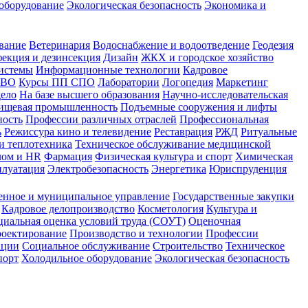
оборудование
Экологическая безопасность
Экономика и
вание
Ветеринария
Водоснабжение и водоотведение
Геодезия
екция и дезинсекция
Дизайн
ЖКХ и городское хозяйство
истемы
Информационные технологии
Кадровое
 ВО
Курсы ПП СПО
Лаборатории
Логопедия
Маркетинг
дело
На базе высшего образования
Научно-исследовательская
ищевая промышленность
Подъемные сооружения и лифты
ность
Профессии различных отраслей
Профессиональная
ь
Режиссура кино и телевидение
Реставрация
РЖД
Ритуальные
и теплотехника
Техническое обслуживание медицинской
лом и HR
Фармация
Физическая культура и спорт
Химическая
плуатация
Электробезопасность
Энергетика
Юриспруденция
енное и муниципальное управление
Государственные закупки
Кадровое делопроизводство
Косметология
Культура и
циальная оценка условий труда (СОУТ)
Оценочная
оектирование
Производство и технологии
Профессии
ации
Социальное обслуживание
Строительство
Техническое
порт
Холодильное оборудование
Экологическая безопасность