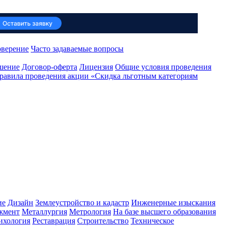
оверение
Часто задаваемые вопросы
ашение
Договор-оферта
Лицензия
Общие условия проведения
равила проведения акции «Скидка льготным категориям
ие
Дизайн
Землеустройство и кадастр
Инженерные изыскания
жмент
Металлургия
Метрология
На базе высшего образования
ихология
Реставрация
Строительство
Техническое