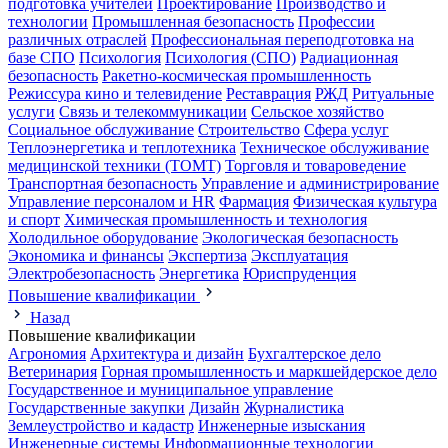
подготовка учителей
Проектирование
Производство и
технологии
Промышленная безопасность
Профессии
различных отраслей
Профессиональная переподготовка на
базе СПО
Психология
Психология (СПО)
Радиационная
безопасность
Ракетно-космическая промышленность
Режиссура кино и телевидение
Реставрация
РЖД
Ритуальные
услуги
Связь и телекоммуникации
Сельское хозяйство
Социальное обслуживание
Строительство
Сфера услуг
Теплоэнергетика и теплотехника
Техническое обслуживание
медицинской техники (ТОМТ)
Торговля и товароведение
Транспортная безопасность
Управление и администрирование
Управление персоналом и HR
Фармация
Физическая культура
и спорт
Химическая промышленность и технология
Холодильное оборудование
Экологическая безопасность
Экономика и финансы
Экспертиза
Эксплуатация
Электробезопасность
Энергетика
Юриспруденция
Повышение квалификации
Назад
Повышение квалификации
Агрономия
Архитектура и дизайн
Бухгалтерское дело
Ветеринария
Горная промышленность и маркшейдерское дело
Государственное и муниципальное управление
Государственные закупки
Дизайн
Журналистика
Землеустройство и кадастр
Инженерные изыскания
Инженерные системы
Информационные технологии