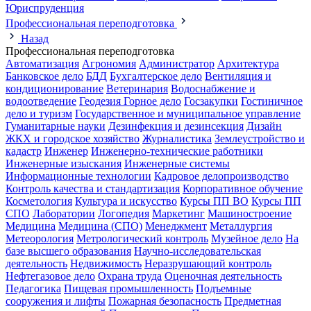
Юриспруденция
Профессиональная переподготовка
Назад
Профессиональная переподготовка
Автоматизация
Агрономия
Администратор
Архитектура
Банковское дело
БДД
Бухгалтерское дело
Вентиляция и
кондиционирование
Ветеринария
Водоснабжение и
водоотведение
Геодезия
Горное дело
Госзакупки
Гостиничное
дело и туризм
Государственное и муниципальное управление
Гуманитарные науки
Дезинфекция и дезинсекция
Дизайн
ЖКХ и городское хозяйство
Журналистика
Землеустройство и
кадастр
Инженер
Инженерно-технические работники
Инженерные изыскания
Инженерные системы
Информационные технологии
Кадровое делопроизводство
Контроль качества и стандартизация
Корпоративное обучение
Косметология
Культура и искусство
Курсы ПП ВО
Курсы ПП
СПО
Лаборатории
Логопедия
Маркетинг
Машиностроение
Медицина
Медицина (СПО)
Менеджмент
Металлургия
Метеорология
Метрологический контроль
Музейное дело
На
базе высшего образования
Научно-исследовательская
деятельность
Недвижимость
Неразрушающий контроль
Нефтегазовое дело
Охрана труда
Оценочная деятельность
Педагогика
Пищевая промышленность
Подъемные
сооружения и лифты
Пожарная безопасность
Предметная