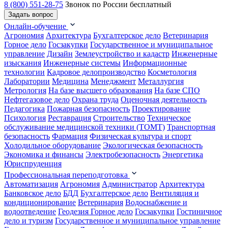
8 (800) 551-28-75
Звонок по России бесплатный
Задать вопрос
Онлайн-обучение
Агрономия
Архитектура
Бухгалтерское дело
Ветеринария
Горное дело
Госзакупки
Государственное и муниципальное
управление
Дизайн
Землеустройство и кадастр
Инженерные
изыскания
Инженерные системы
Информационные
технологии
Кадровое делопроизводство
Косметология
Лаборатории
Медицина
Менеджмент
Металлургия
Метрология
На базе высшего образования
На базе СПО
Нефтегазовое дело
Охрана труда
Оценочная деятельность
Педагогика
Пожарная безопасность
Проектирование
Психология
Реставрация
Строительство
Техническое
обслуживание медицинской техники (ТОМТ)
Транспортная
безопасность
Фармация
Физическая культура и спорт
Холодильное оборудование
Экологическая безопасность
Экономика и финансы
Электробезопасность
Энергетика
Юриспруденция
Профессиональная переподготовка
Автоматизация
Агрономия
Администратор
Архитектура
Банковское дело
БДД
Бухгалтерское дело
Вентиляция и
кондиционирование
Ветеринария
Водоснабжение и
водоотведение
Геодезия
Горное дело
Госзакупки
Гостиничное
дело и туризм
Государственное и муниципальное управление