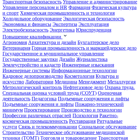
Транспортная безопасность
Управление и администрирование
Управление персоналом и HR
Фармация
Физическая культура
и спорт
Химическая промышленность и технология
Холодильное оборудование
Экологическая безопасность
Экономика и финансы
Экспертиза
Эксплуатация
Электробезопасность
Энергетика
Юриспруденция
Повышение квалификации
Агрономия
Архитектура и дизайн
Бухгалтерское дело
Ветеринария
Горная промышленность и маркшейдерское дело
Государственное и муниципальное управление
Государственные закупки
Дизайн
Журналистика
Землеустройство и кадастр
Инженерные изыскания
Инженерные системы
Информационные технологии
Кадровое делопроизводство
Косметология
Культура и
искусство
Лаборатории
Медицина
Менеджмент
Металлургия
Метрологический контроль
Нефтегазовое дело
Охрана труда.
Специальная оценка условий труда (СОУТ)
Оценочная
деятельность
Педагогика
Подъемные сооружения и лифты
Подъемные сооружения и лифты
Пожарно-технический
минимум
Проектирование
Производство и технологии
Профессии различных отраслей
Психология
Ракетно-
космическая промышленность
Реставрация
Ритуальные
услуги
Связь и телекоммуникации
Социальное обслуживание
Строительство
Техническое обслуживание медицинской
техники (ТОМТ)
Торговля и товароведение
Транспортная