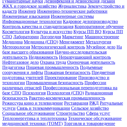
Гуманитарные науки
Дезинфекция и дезинсекция
Дизайн
ЖКХ и городское хозяйство
Журналистика
Землеустройство и
кадастр
Инженер
Инженерно-технические работники
Инженерные изыскания
Инженерные системы
Информационные технологии
Кадровое делопроизводство
Контроль качества и стандартизация
Корпоративное обучение
Косметология
Культура и искусство
Курсы ПП ВО
Курсы ПП
СПО
Лаборатории
Логопедия
Маркетинг
Машиностроение
Медицина
Медицина (СПО)
Менеджмент
Металлургия
Метеорология
Метрологический контроль
Музейное дело
На
базе высшего образования
Научно-исследовательская
деятельность
Недвижимость
Неразрушающий контроль
Нефтегазовое дело
Охрана труда
Оценочная деятельность
Педагогика
Пищевая промышленность
Подъемные
сооружения и лифты
Пожарная безопасность
Предметная
подготовка учителей
Проектирование
Производство и
технологии
Промышленная безопасность
Профессии
различных отраслей
Профессиональная переподготовка на
базе СПО
Психология
Психология (СПО)
Радиационная
безопасность
Ракетно-космическая промышленность
Режиссура кино и телевидение
Реставрация
РЖД
Ритуальные
услуги
Связь и телекоммуникации
Сельское хозяйство
Социальное обслуживание
Строительство
Сфера услуг
Теплоэнергетика и теплотехника
Техническое обслуживание
медицинской техники (ТОМТ)
Торговля и товароведение