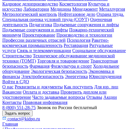
Кадровое делопроизводство
Косметология
Культура и
искусство
Лаборатории
Медицина
Менеджмент
Металлургия
Метрологический контроль
Нефтегазовое дело
Охрана труда.
Специальная оценка условий труда (СОУТ)
Оценочная
деятельность
Педагогика
Подъемные сооружения и лифты
Подъемные сооружения и лифты
Пожарно-технический
минимум
Проектирование
Производство и технологии
Профессии различных отраслей
Психология
Ракетно-
космическая промышленность
Реставрация
Ритуальные
услуги
Связь и телекоммуникации
Социальное обслуживание
Строительство
Техническое обслуживание медицинской
техники (ТОМТ)
Торговля и товароведение
Транспортная
безопасность
Фармация
Физкультура и спорт
Холодильное
оборудование
Экологическая безопасность
Экономика и
финансы
Электробезопасность
Энергетика
Юриспруденция
Войти в СДО
О нас
Реквизиты и документы
Как поступить
Для юр. лиц
Вакансии
Оплата и доставка
Проверить диплом или
удостоверение
Часто задаваемые вопросы
Отзывы
Акции
Контакты
Правовая информация
8 (800) 551-28-75
Звонок по России бесплатный
Задать вопрос
contact@kidpo.ru
Главная