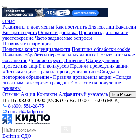
О нас
Реквизиты и документы
Как поступить
Для юр. лиц
Вакансии
Возврат средств
Оплата и доставка
Проверить диплом или
удостоверение
Часто задаваемые вопросы
Правовая информация
Политика конфиденциальности
Политика обработки cookie
Политика обработки персональных данных
Пользовательское
соглашение
Договор-оферта
Лицензия
Общие условия
проведения акций и конкурсов
Правила проведения акции
«Летняя акция»
Правила проведения акции «Скидка за
повторное обращение»
Правила проведения акции «Скидка
льготным категориям граждан»
Согласие на получение
рекламы
Отзывы
Акции
Контакты
Алфавитный указатель
Вся Россия
Пн-Пт: 08:00 - 19:00 (МСК) Сб-Вс: 10:00 - 16:00 (МСК)
8 (800) 551-28-75
contact@kidpo.ru
Войти в СДО