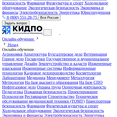
безопасность
Фармация
Физкультура и спорт
Холодильное
оборудование
Экологическая безопасность
Экономика и
финансы
Электробезопасность
Энергетика
Юриспруденция
8 (800) 551-28-75
Вся Россия
Задать вопрос
Онлайн-обучение
Назад
Онлайн-обучение
Агрономия
Архитектура
Бухгалтерское дело
Ветеринария
Горное дело
Госзакупки
Государственное и муниципальное
управление
Дизайн
Землеустройство и кадастр
Инженерные
изыскания
Инженерные системы
Информационные
технологии
Кадровое делопроизводство
Косметология
Лаборатории
Медицина
Менеджмент
Металлургия
Метрология
На базе высшего образования
На базе СПО
Нефтегазовое дело
Охрана труда
Оценочная деятельность
Педагогика
Пожарная безопасность
Проектирование
Психология
Реставрация
Строительство
Техническое
обслуживание медицинской техники (ТОМТ)
Транспортная
безопасность
Фармация
Физическая культура и спорт
Холодильное оборудование
Экологическая безопасность
Экономика и финансы
Электробезопасность
Энергетика