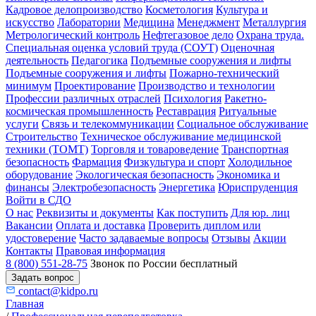
Кадровое делопроизводство
Косметология
Культура и
искусство
Лаборатории
Медицина
Менеджмент
Металлургия
Метрологический контроль
Нефтегазовое дело
Охрана труда.
Специальная оценка условий труда (СОУТ)
Оценочная
деятельность
Педагогика
Подъемные сооружения и лифты
Подъемные сооружения и лифты
Пожарно-технический
минимум
Проектирование
Производство и технологии
Профессии различных отраслей
Психология
Ракетно-
космическая промышленность
Реставрация
Ритуальные
услуги
Связь и телекоммуникации
Социальное обслуживание
Строительство
Техническое обслуживание медицинской
техники (ТОМТ)
Торговля и товароведение
Транспортная
безопасность
Фармация
Физкультура и спорт
Холодильное
оборудование
Экологическая безопасность
Экономика и
финансы
Электробезопасность
Энергетика
Юриспруденция
Войти в СДО
О нас
Реквизиты и документы
Как поступить
Для юр. лиц
Вакансии
Оплата и доставка
Проверить диплом или
удостоверение
Часто задаваемые вопросы
Отзывы
Акции
Контакты
Правовая информация
8 (800) 551-28-75
Звонок по России бесплатный
Задать вопрос
contact@kidpo.ru
Главная