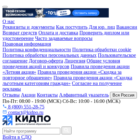
О нас
Реквизиты и документы
Как поступить
Для юр. лиц
Вакансии
Возврат средств
Оплата и доставка
Проверить диплом или
удостоверение
Часто задаваемые вопросы
Правовая информация
Политика конфиденциальности
Политика обработки cookie
Политика обработки персональных данных
Пользовательское
соглашение
Договор-оферта
Лицензия
Общие условия
проведения акций и конкурсов
Правила проведения акции
«Летняя акция»
Правила проведения акции «Скидка за
повторное обращение»
Правила проведения акции «Скидка
льготным категориям граждан»
Согласие на получение
рекламы
Отзывы
Акции
Контакты
Алфавитный указатель
Вся Россия
Пн-Пт: 08:00 - 19:00 (МСК) Сб-Вс: 10:00 - 16:00 (МСК)
8 (800) 551-28-75
contact@kidpo.ru
Войти в СДО