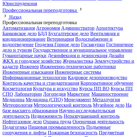
Юриспруденция
Профессиональная переподготовка
Назад
Профессиональная переподготовка
Автоматизация
Агрономия
Администратор
Архитектура
Банковское дело
БДД
Бухгалтерское дело
Вентиляция и
кондиционирование
Ветеринария
Водоснабжение и
водоотведение
Геодезия
Горное дело
Госзакупки
Гостиничное
дело и туризм
Государственное и муниципальное управление
Гуманитарные науки
Дезинфекция и дезинсекция
Дизайн
ЖКХ и городское хозяйство
Журналистика
Землеустройство и
кадастр
Инженер
Инженерно-технические работники
Инженерные изыскания
Инженерные системы
Информационные технологии
Кадровое делопроизводство
Контроль качества и стандартизация
Корпоративное обучение
Косметология
Культура и искусство
Курсы ПП ВО
Курсы ПП
СПО
Лаборатории
Логопедия
Маркетинг
Машиностроение
Медицина
Медицина (СПО)
Менеджмент
Металлургия
Метеорология
Метрологический контроль
Музейное дело
На
базе высшего образования
Научно-исследовательская
деятельность
Недвижимость
Неразрушающий контроль
Нефтегазовое дело
Охрана труда
Оценочная деятельность
Педагогика
Пищевая промышленность
Подъемные
сооружения и лифты
Пожарная безопасность
Предметная