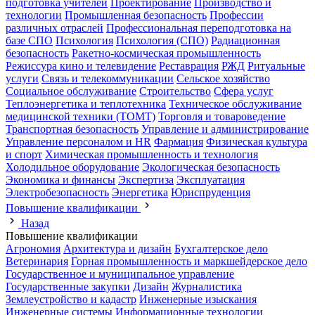
подготовка учителей
Проектирование
Производство и
технологии
Промышленная безопасность
Профессии
различных отраслей
Профессиональная переподготовка на
базе СПО
Психология
Психология (СПО)
Радиационная
безопасность
Ракетно-космическая промышленность
Режиссура кино и телевидение
Реставрация
РЖД
Ритуальные
услуги
Связь и телекоммуникации
Сельское хозяйство
Социальное обслуживание
Строительство
Сфера услуг
Теплоэнергетика и теплотехника
Техническое обслуживание
медицинской техники (ТОМТ)
Торговля и товароведение
Транспортная безопасность
Управление и администрирование
Управление персоналом и HR
Фармация
Физическая культура
и спорт
Химическая промышленность и технология
Холодильное оборудование
Экологическая безопасность
Экономика и финансы
Экспертиза
Эксплуатация
Электробезопасность
Энергетика
Юриспруденция
Повышение квалификации
Назад
Повышение квалификации
Агрономия
Архитектура и дизайн
Бухгалтерское дело
Ветеринария
Горная промышленность и маркшейдерское дело
Государственное и муниципальное управление
Государственные закупки
Дизайн
Журналистика
Землеустройство и кадастр
Инженерные изыскания
Инженерные системы
Информационные технологии