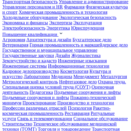
Транспортная безопасность
Управление и администрирование
Управление персоналом и HR
Фармация
Физическая культура
и спорт
Химическая промышленность и технология
Холодильное оборудование
Экологическая безопасность
Экономика и финансы
Экспертиза
Эксплуатация
Электробезопасность
Энергетика
Юриспруденция
Повышение квалификации
Агрономия
Архитектура и дизайн
Бухгалтерское дело
Ветеринария
Горная промышленность и маркшейдерское дело
Государственное и муниципальное управление
Государственные закупки
Дизайн
Журналистика
Землеустройство и кадастр
Инженерные изыскания
Инженерные системы
Информационные технологии
Кадровое делопроизводство
Косметология
Культура и
искусство
Лаборатории
Медицина
Менеджмент
Металлургия
Метрологический контроль
Нефтегазовое дело
Охрана труда.
Специальная оценка условий труда (СОУТ)
Оценочная
деятельность
Педагогика
Подъемные сооружения и лифты
Подъемные сооружения и лифты
Пожарно-технический
минимум
Проектирование
Производство и технологии
Профессии различных отраслей
Психология
Ракетно-
космическая промышленность
Реставрация
Ритуальные
услуги
Связь и телекоммуникации
Социальное обслуживание
Строительство
Техническое обслуживание медицинской
техники (ТОМТ)
Торговля и товароведение
Транспортная