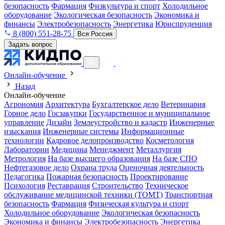
безопасность
Фармация
Физкультура и спорт
Холодильное
оборудование
Экологическая безопасность
Экономика и
финансы
Электробезопасность
Энергетика
Юриспруденция
8 (800) 551-28-75
Вся Россия
Задать вопрос
Онлайн-обучение
Назад
Онлайн-обучение
Агрономия
Архитектура
Бухгалтерское дело
Ветеринария
Горное дело
Госзакупки
Государственное и муниципальное
управление
Дизайн
Землеустройство и кадастр
Инженерные
изыскания
Инженерные системы
Информационные
технологии
Кадровое делопроизводство
Косметология
Лаборатории
Медицина
Менеджмент
Металлургия
Метрология
На базе высшего образования
На базе СПО
Нефтегазовое дело
Охрана труда
Оценочная деятельность
Педагогика
Пожарная безопасность
Проектирование
Психология
Реставрация
Строительство
Техническое
обслуживание медицинской техники (ТОМТ)
Транспортная
безопасность
Фармация
Физическая культура и спорт
Холодильное оборудование
Экологическая безопасность
Экономика и финансы
Электробезопасность
Энергетика