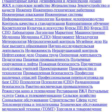
Гуманитарные науки
Дезинфекция и дезинсекция
Дизайн
ЖКХ и городское хозяйство
Журналистика
Землеустройство и
кадастр
Инженер
Инженерно-технические работники
Инженерные изыскания
Инженерные системы
Информационные технологии
Кадровое делопроизводство
Контроль качества и стандартизация
Корпоративное обучение
Косметология
Культура и искусство
Курсы ПП ВО
Курсы ПП
СПО
Лаборатории
Логопедия
Маркетинг
Машиностроение
Медицина
Медицина (СПО)
Менеджмент
Металлургия
Метеорология
Метрологический контроль
Музейное дело
На
базе высшего образования
Научно-исследовательская
деятельность
Недвижимость
Неразрушающий контроль
Нефтегазовое дело
Охрана труда
Оценочная деятельность
Педагогика
Пищевая промышленность
Подъемные
сооружения и лифты
Пожарная безопасность
Предметная
подготовка учителей
Проектирование
Производство и
технологии
Промышленная безопасность
Профессии
различных отраслей
Профессиональная переподготовка на
базе СПО
Психология
Психология (СПО)
Радиационная
безопасность
Ракетно-космическая промышленность
Режиссура кино и телевидение
Реставрация
РЖД
Ритуальные
услуги
Связь и телекоммуникации
Сельское хозяйство
Социальное обслуживание
Строительство
Сфера услуг
Теплоэнергетика и теплотехника
Техническое обслуживание
медицинской техники (ТОМТ)
Торговля и товароведение