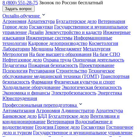
8 (800) 551-28-75
Звонок по России бесплатный
Задать вопрос
Онлайн-обучение
Агрономия
Архитектура
Бухгалтерское дело
Ветеринария
Горное дело
Госзакупки
Государственное и муниципальное
управление
Дизайн
Землеустройство и кадастр
Инженерные
изыскания
Инженерные системы
Информационные
технологии
Кадровое делопроизводство
Косметология
Лаборатории
Медицина
Менеджмент
Металлургия
Метрология
На базе высшего образования
На базе СПО
Нефтегазовое дело
Охрана труда
Оценочная деятельность
Педагогика
Пожарная безопасность
Проектирование
Психология
Реставрация
Строительство
Техническое
обслуживание медицинской техники (ТОМТ)
Транспортная
безопасность
Фармация
Физическая культура и спорт
Холодильное оборудование
Экологическая безопасность
Экономика и финансы
Электробезопасность
Энергетика
Юриспруденция
Профессиональная переподготовка
Автоматизация
Агрономия
Администратор
Архитектура
Банковское дело
БДД
Бухгалтерское дело
Вентиляция и
кондиционирование
Ветеринария
Водоснабжение и
водоотведение
Геодезия
Горное дело
Госзакупки
Гостиничное
дело и туризм
Государственное и муниципальное управление