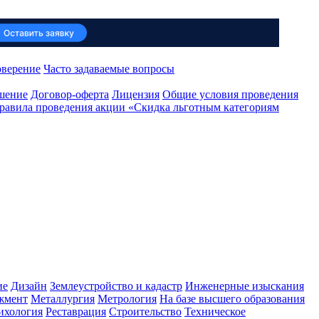
оверение
Часто задаваемые вопросы
ашение
Договор-оферта
Лицензия
Общие условия проведения
равила проведения акции «Скидка льготным категориям
ие
Дизайн
Землеустройство и кадастр
Инженерные изыскания
жмент
Металлургия
Метрология
На базе высшего образования
ихология
Реставрация
Строительство
Техническое