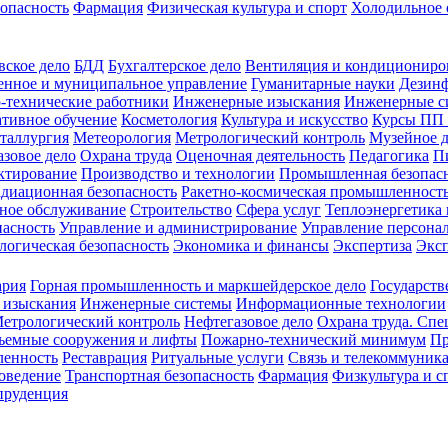
зопасность
Фармация
Физическая культура и спорт
Холодильное 
вское дело
БДД
Бухгалтерское дело
Вентиляция и кондициониро
енное и муниципальное управление
Гуманитарные науки
Дезинф
-технические работники
Инженерные изыскания
Инженерные с
тивное обучение
Косметология
Культура и искусство
Курсы ПП
таллургия
Метеорология
Метрологический контроль
Музейное 
азовое дело
Охрана труда
Оценочная деятельность
Педагогика
П
ктирование
Производство и технологии
Промышленная безопас
адиационная безопасность
Ракетно-космическая промышленност
ное обслуживание
Строительство
Сфера услуг
Теплоэнергетика 
пасность
Управление и администрирование
Управление персона
логическая безопасность
Экономика и финансы
Экспертиза
Экс
ария
Горная промышленность и маркшейдерское дело
Государств
 изыскания
Инженерные системы
Информационные технологии
етрологический контроль
Нефтегазовое дело
Охрана труда. Спе
ъемные сооружения и лифты
Пожарно-технический минимум
Пр
ленность
Реставрация
Ритуальные услуги
Связь и телекоммуник
роведение
Транспортная безопасность
Фармация
Физкультура и с
руденция