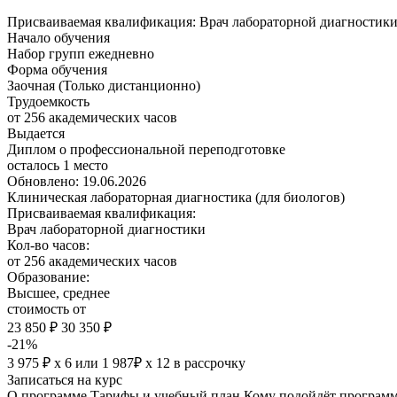
Присваиваемая квалификация:
Врач лабораторной диагностик
Начало обучения
Набор групп ежедневно
Форма обучения
Заочная (Только дистанционно)
Трудоемкость
от 256 академических часов
Выдается
Диплом о профессиональной переподготовке
осталось 1 место
Обновлено: 19.06.2026
Клиническая лабораторная диагностика (для биологов)
Присваиваемая квалификация:
Врач лабораторной диагностики
Кол-во часов:
от 256 академических часов
Образование:
Высшее, среднее
стоимость от
23 850 ₽
30 350 ₽
-21%
3 975 ₽ х 6
или
1 987₽ х 12
в рассрочку
Записаться на курс
О программе
Тарифы и учебный план
Кому подойдёт програм