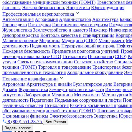
обслуживание медицинской техники (ТОМТ)
Транспортная бе
финансы
Электробезопасность
Энергетика
Юриспруденция
Профессиональная переподготовка
Автоматизация
Агрономия
Администратор
Архитектура
Банко
Горное дело
Госзакупки
Гостиничное дело и туризм
Государств
Журналистика
Землеустройство и кадастр
Инженер
Инженерно
делопроизводство
Контроль качества и стандартизация
Корпора
Машиностроение
Медицина
Медицина (СПО)
Менеджмент
Ме
деятельность
Недвижимость
Неразрушающий контроль
Нефтег
Пожарная безопасность
Предметная подготовка учителей
Прое
переподготовка на базе СПО
Психология
Психология (СПО)
Р
услуги
Связь и телекоммуникации
Сельское хозяйство
Социаль
техники (ТОМТ)
Торговля и товароведение
Транспортная безо
промышленность и технология
Холодильное оборудование
Эко
Повышение квалификации
Агрономия
Архитектура и дизайн
Бухгалтерское дело
Ветерин
Дизайн
Журналистика
Землеустройство и кадастр
Инженерные
искусство
Лаборатории
Медицина
Менеджмент
Металлургия
М
деятельность
Педагогика
Подъемные сооружения и лифты
Под
различных отраслей
Психология
Ракетно-космическая промыш
обслуживание медицинской техники (ТОМТ)
Торговля и това
Экономика и финансы
Электробезопасность
Энергетика
Юрисп
8 (800) 551-28-75
Вся Россия
Задать вопрос