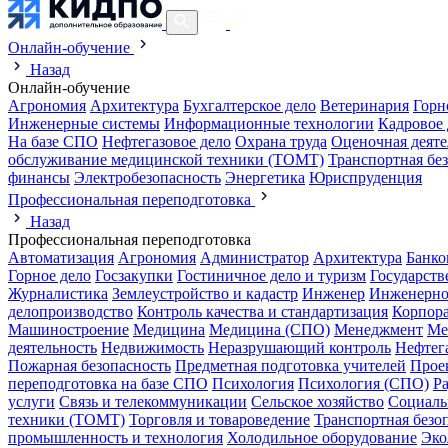
Онлайн-обучение
Назад
Онлайн-обучение
Агрономия
Архитектура
Бухгалтерское дело
Ветеринария
Горн
Инженерные системы
Информационные технологии
Кадровое 
На базе СПО
Нефтегазовое дело
Охрана труда
Оценочная деяте
обслуживание медицинской техники (ТОМТ)
Транспортная бе
финансы
Электробезопасность
Энергетика
Юриспруденция
Профессиональная переподготовка
Назад
Профессиональная переподготовка
Автоматизация
Агрономия
Администратор
Архитектура
Банко
Горное дело
Госзакупки
Гостиничное дело и туризм
Государств
Журналистика
Землеустройство и кадастр
Инженер
Инженерно
делопроизводство
Контроль качества и стандартизация
Корпора
Машиностроение
Медицина
Медицина (СПО)
Менеджмент
Ме
деятельность
Недвижимость
Неразрушающий контроль
Нефтег
Пожарная безопасность
Предметная подготовка учителей
Прое
переподготовка на базе СПО
Психология
Психология (СПО)
Р
услуги
Связь и телекоммуникации
Сельское хозяйство
Социаль
техники (ТОМТ)
Торговля и товароведение
Транспортная безо
промышленность и технология
Холодильное оборудование
Эко