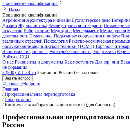
Повышение квалификации
Назад
Повышение квалификации
Агрономия
Архитектура и дизайн
Бухгалтерское дело
Ветерин
Дизайн
Журналистика
Землеустройство и кадастр
Инженерные
искусство
Лаборатории
Медицина
Менеджмент
Металлургия
М
деятельность
Педагогика
Подъемные сооружения и лифты
Под
различных отраслей
Психология
Ракетно-космическая промыш
обслуживание медицинской техники (ТОМТ)
Торговля и това
Экономика и финансы
Электробезопасность
Энергетика
Юрисп
Войти в СДО
О нас
Реквизиты и документы
Как поступить
Для юр. лиц
Вак
информация
8 (800) 551-28-75
Звонок по России бесплатный
Задать вопрос
contact@kidpo.ru
Главная
/
Профессиональная переподготовка
/
Лаборатории
/
Клиническая лабораторная диагностика (для биологов)
Профессиональная переподготовка по п
России