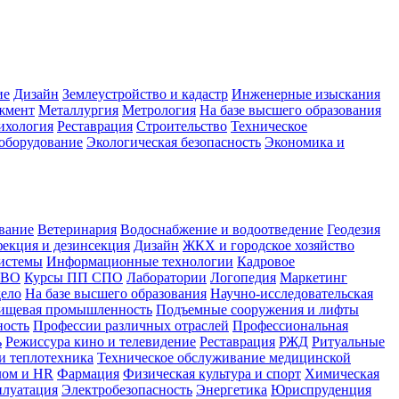
ие
Дизайн
Землеустройство и кадастр
Инженерные изыскания
жмент
Металлургия
Метрология
На базе высшего образования
ихология
Реставрация
Строительство
Техническое
оборудование
Экологическая безопасность
Экономика и
вание
Ветеринария
Водоснабжение и водоотведение
Геодезия
екция и дезинсекция
Дизайн
ЖКХ и городское хозяйство
истемы
Информационные технологии
Кадровое
 ВО
Курсы ПП СПО
Лаборатории
Логопедия
Маркетинг
дело
На базе высшего образования
Научно-исследовательская
ищевая промышленность
Подъемные сооружения и лифты
ность
Профессии различных отраслей
Профессиональная
ь
Режиссура кино и телевидение
Реставрация
РЖД
Ритуальные
и теплотехника
Техническое обслуживание медицинской
лом и HR
Фармация
Физическая культура и спорт
Химическая
плуатация
Электробезопасность
Энергетика
Юриспруденция