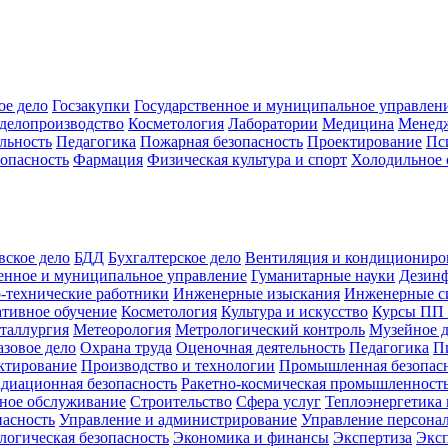
ое дело
Госзакупки
Государственное и муниципальное управлен
делопроизводство
Косметология
Лаборатории
Медицина
Менед
льность
Педагогика
Пожарная безопасность
Проектирование
Пс
зопасность
Фармация
Физическая культура и спорт
Холодильное 
вское дело
БДД
Бухгалтерское дело
Вентиляция и кондициониро
енное и муниципальное управление
Гуманитарные науки
Дезинф
-технические работники
Инженерные изыскания
Инженерные с
тивное обучение
Косметология
Культура и искусство
Курсы ПП
таллургия
Метеорология
Метрологический контроль
Музейное 
азовое дело
Охрана труда
Оценочная деятельность
Педагогика
П
ктирование
Производство и технологии
Промышленная безопас
адиационная безопасность
Ракетно-космическая промышленност
ное обслуживание
Строительство
Сфера услуг
Теплоэнергетика 
пасность
Управление и администрирование
Управление персона
логическая безопасность
Экономика и финансы
Экспертиза
Экс