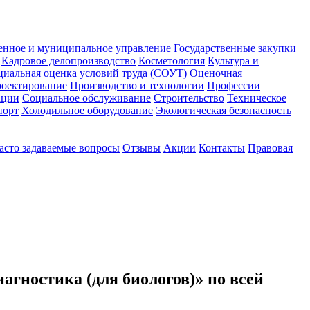
енное и муниципальное управление
Государственные закупки
Кадровое делопроизводство
Косметология
Культура и
циальная оценка условий труда (СОУТ)
Оценочная
оектирование
Производство и технологии
Профессии
ации
Социальное обслуживание
Строительство
Техническое
порт
Холодильное оборудование
Экологическая безопасность
асто задаваемые вопросы
Отзывы
Акции
Контакты
Правовая
гностика (для биологов)» по всей