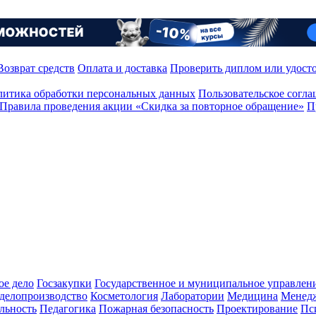
Возврат средств
Оплата и доставка
Проверить диплом или удост
итика обработки персональных данных
Пользовательское согл
Правила проведения акции «Скидка за повторное обращение»
П
ое дело
Госзакупки
Государственное и муниципальное управлен
делопроизводство
Косметология
Лаборатории
Медицина
Менед
льность
Педагогика
Пожарная безопасность
Проектирование
Пс