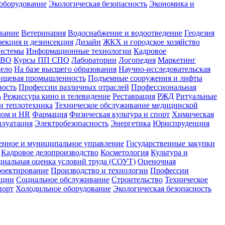
оборудование
Экологическая безопасность
Экономика и
вание
Ветеринария
Водоснабжение и водоотведение
Геодезия
екция и дезинсекция
Дизайн
ЖКХ и городское хозяйство
истемы
Информационные технологии
Кадровое
 ВО
Курсы ПП СПО
Лаборатории
Логопедия
Маркетинг
дело
На базе высшего образования
Научно-исследовательская
ищевая промышленность
Подъемные сооружения и лифты
ность
Профессии различных отраслей
Профессиональная
ь
Режиссура кино и телевидение
Реставрация
РЖД
Ритуальные
и теплотехника
Техническое обслуживание медицинской
лом и HR
Фармация
Физическая культура и спорт
Химическая
плуатация
Электробезопасность
Энергетика
Юриспруденция
енное и муниципальное управление
Государственные закупки
Кадровое делопроизводство
Косметология
Культура и
циальная оценка условий труда (СОУТ)
Оценочная
оектирование
Производство и технологии
Профессии
ации
Социальное обслуживание
Строительство
Техническое
порт
Холодильное оборудование
Экологическая безопасность