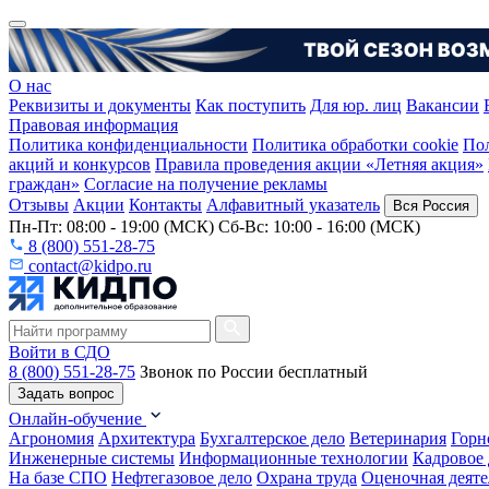
О нас
Реквизиты и документы
Как поступить
Для юр. лиц
Вакансии
Правовая информация
Политика конфиденциальности
Политика обработки cookie
Пол
акций и конкурсов
Правила проведения акции «Летняя акция»
граждан»
Согласие на получение рекламы
Отзывы
Акции
Контакты
Алфавитный указатель
Вся Россия
Пн-Пт: 08:00 - 19:00 (МСК) Сб-Вс: 10:00 - 16:00 (МСК)
8 (800) 551-28-75
contact@kidpo.ru
Войти в СДО
8 (800) 551-28-75
Звонок по России бесплатный
Задать вопрос
Онлайн-обучение
Агрономия
Архитектура
Бухгалтерское дело
Ветеринария
Горн
Инженерные системы
Информационные технологии
Кадровое 
На базе СПО
Нефтегазовое дело
Охрана труда
Оценочная деяте