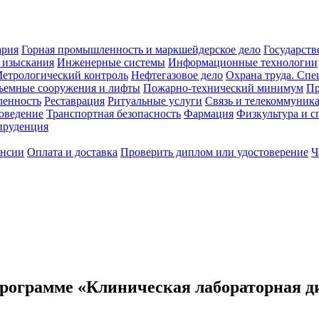
ария
Горная промышленность и маркшейдерское дело
Государств
 изыскания
Инженерные системы
Информационные технологии
етрологический контроль
Нефтегазовое дело
Охрана труда. Спе
ъемные сооружения и лифты
Пожарно-технический минимум
Пр
ленность
Реставрация
Ритуальные услуги
Связь и телекоммуник
роведение
Транспортная безопасность
Фармация
Физкультура и с
руденция
ансии
Оплата и доставка
Проверить диплом или удостоверение
Ч
рограмме «Клиническая лабораторная диа