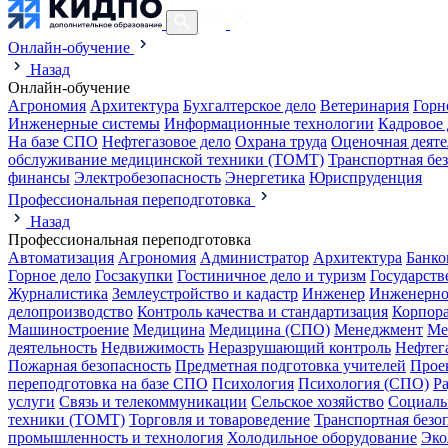
Онлайн-обучение
Назад
Онлайн-обучение
Агрономия
Архитектура
Бухгалтерское дело
Ветеринария
Горн
Инженерные системы
Информационные технологии
Кадровое 
На базе СПО
Нефтегазовое дело
Охрана труда
Оценочная деяте
обслуживание медицинской техники (ТОМТ)
Транспортная бе
финансы
Электробезопасность
Энергетика
Юриспруденция
Профессиональная переподготовка
Назад
Профессиональная переподготовка
Автоматизация
Агрономия
Администратор
Архитектура
Банко
Горное дело
Госзакупки
Гостиничное дело и туризм
Государств
Журналистика
Землеустройство и кадастр
Инженер
Инженерно
делопроизводство
Контроль качества и стандартизация
Корпора
Машиностроение
Медицина
Медицина (СПО)
Менеджмент
Ме
деятельность
Недвижимость
Неразрушающий контроль
Нефтег
Пожарная безопасность
Предметная подготовка учителей
Прое
переподготовка на базе СПО
Психология
Психология (СПО)
Р
услуги
Связь и телекоммуникации
Сельское хозяйство
Социаль
техники (ТОМТ)
Торговля и товароведение
Транспортная безо
промышленность и технология
Холодильное оборудование
Эко