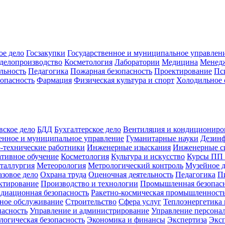
ое дело
Госзакупки
Государственное и муниципальное управлен
делопроизводство
Косметология
Лаборатории
Медицина
Менед
льность
Педагогика
Пожарная безопасность
Проектирование
Пс
зопасность
Фармация
Физическая культура и спорт
Холодильное 
вское дело
БДД
Бухгалтерское дело
Вентиляция и кондициониро
енное и муниципальное управление
Гуманитарные науки
Дезинф
-технические работники
Инженерные изыскания
Инженерные с
тивное обучение
Косметология
Культура и искусство
Курсы ПП
таллургия
Метеорология
Метрологический контроль
Музейное 
азовое дело
Охрана труда
Оценочная деятельность
Педагогика
П
ктирование
Производство и технологии
Промышленная безопас
адиационная безопасность
Ракетно-космическая промышленност
ное обслуживание
Строительство
Сфера услуг
Теплоэнергетика 
пасность
Управление и администрирование
Управление персона
логическая безопасность
Экономика и финансы
Экспертиза
Экс