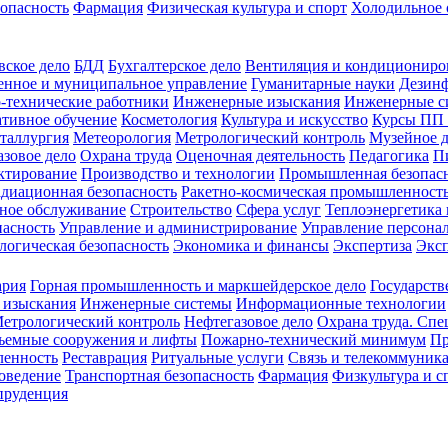
зопасность
Фармация
Физическая культура и спорт
Холодильное 
вское дело
БДД
Бухгалтерское дело
Вентиляция и кондициониро
енное и муниципальное управление
Гуманитарные науки
Дезинф
-технические работники
Инженерные изыскания
Инженерные с
тивное обучение
Косметология
Культура и искусство
Курсы ПП
таллургия
Метеорология
Метрологический контроль
Музейное 
азовое дело
Охрана труда
Оценочная деятельность
Педагогика
П
ктирование
Производство и технологии
Промышленная безопас
адиационная безопасность
Ракетно-космическая промышленност
ное обслуживание
Строительство
Сфера услуг
Теплоэнергетика 
пасность
Управление и администрирование
Управление персона
логическая безопасность
Экономика и финансы
Экспертиза
Экс
ария
Горная промышленность и маркшейдерское дело
Государств
 изыскания
Инженерные системы
Информационные технологии
етрологический контроль
Нефтегазовое дело
Охрана труда. Спе
ъемные сооружения и лифты
Пожарно-технический минимум
Пр
ленность
Реставрация
Ритуальные услуги
Связь и телекоммуник
роведение
Транспортная безопасность
Фармация
Физкультура и с
руденция