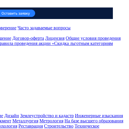
оверение
Часто задаваемые вопросы
ашение
Договор-оферта
Лицензия
Общие условия проведения
равила проведения акции «Скидка льготным категориям
ие
Дизайн
Землеустройство и кадастр
Инженерные изыскания
жмент
Металлургия
Метрология
На базе высшего образования
ихология
Реставрация
Строительство
Техническое