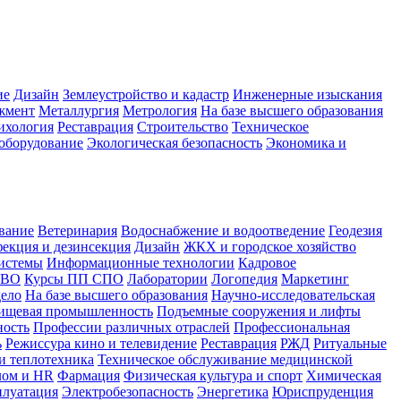
ие
Дизайн
Землеустройство и кадастр
Инженерные изыскания
жмент
Металлургия
Метрология
На базе высшего образования
ихология
Реставрация
Строительство
Техническое
оборудование
Экологическая безопасность
Экономика и
вание
Ветеринария
Водоснабжение и водоотведение
Геодезия
екция и дезинсекция
Дизайн
ЖКХ и городское хозяйство
истемы
Информационные технологии
Кадровое
 ВО
Курсы ПП СПО
Лаборатории
Логопедия
Маркетинг
дело
На базе высшего образования
Научно-исследовательская
ищевая промышленность
Подъемные сооружения и лифты
ность
Профессии различных отраслей
Профессиональная
ь
Режиссура кино и телевидение
Реставрация
РЖД
Ритуальные
и теплотехника
Техническое обслуживание медицинской
лом и HR
Фармация
Физическая культура и спорт
Химическая
плуатация
Электробезопасность
Энергетика
Юриспруденция