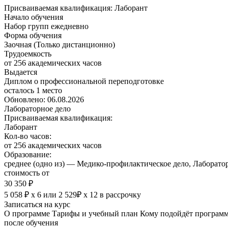
Присваиваемая квалификация:
Лаборант
Начало обучения
Набор групп ежедневно
Форма обучения
Заочная (Только дистанционно)
Трудоемкость
от 256 академических часов
Выдается
Диплом о профессиональной переподготовке
осталось 1 место
Обновлено: 06.08.2026
Лабораторное дело
Присваиваемая квалификация:
Лаборант
Кол-во часов:
от 256 академических часов
Образование:
среднее (одно из) — Медико-профилактическое дело, Лаборато
стоимость от
30 350 ₽
5 058 ₽ х 6
или
2 529₽ х 12
в рассрочку
Записаться на курс
О программе
Тарифы и учебный план
Кому подойдёт програм
после обучения