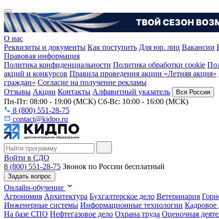
О нас
Реквизиты и документы
Как поступить
Для юр. лиц
Вакансии
Правовая информация
Политика конфиденциальности
Политика обработки cookie
Пол
акций и конкурсов
Правила проведения акции «Летняя акция»
граждан»
Согласие на получение рекламы
Отзывы
Акции
Контакты
Алфавитный указатель
Вся Россия
Пн-Пт: 08:00 - 19:00 (МСК) Сб-Вс: 10:00 - 16:00 (МСК)
8 (800) 551-28-75
contact@kidpo.ru
Войти в СДО
8 (800) 551-28-75
Звонок по России бесплатный
Задать вопрос
Онлайн-обучение
Агрономия
Архитектура
Бухгалтерское дело
Ветеринария
Горн
Инженерные системы
Информационные технологии
Кадровое 
На базе СПО
Нефтегазовое дело
Охрана труда
Оценочная деяте