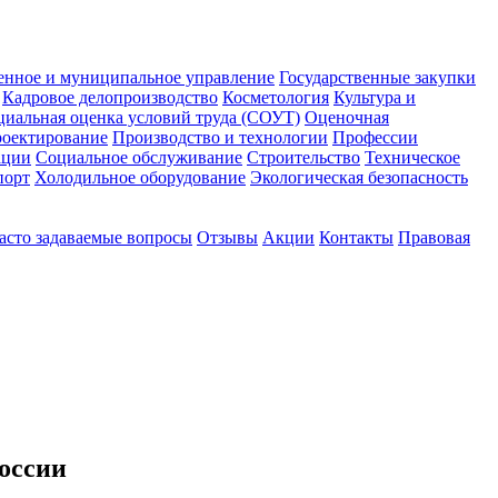
енное и муниципальное управление
Государственные закупки
Кадровое делопроизводство
Косметология
Культура и
циальная оценка условий труда (СОУТ)
Оценочная
оектирование
Производство и технологии
Профессии
ации
Социальное обслуживание
Строительство
Техническое
порт
Холодильное оборудование
Экологическая безопасность
асто задаваемые вопросы
Отзывы
Акции
Контакты
Правовая
оссии