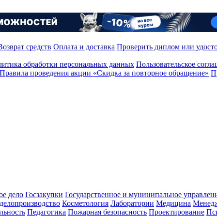
Возврат средств
Оплата и доставка
Проверить диплом или удост
итика обработки персональных данных
Пользовательское согл
Правила проведения акции «Скидка за повторное обращение»
П
ое дело
Госзакупки
Государственное и муниципальное управлен
делопроизводство
Косметология
Лаборатории
Медицина
Менед
льность
Педагогика
Пожарная безопасность
Проектирование
Пс