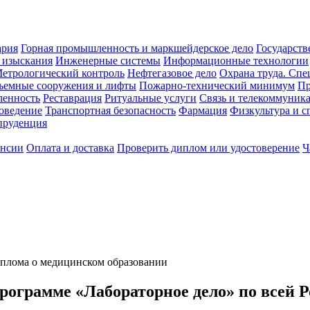
ария
Горная промышленность и маркшейдерское дело
Государств
 изыскания
Инженерные системы
Информационные технологии
етрологический контроль
Нефтегазовое дело
Охрана труда. Спе
ъемные сооружения и лифты
Пожарно-технический минимум
Пр
ленность
Реставрация
Ритуальные услуги
Связь и телекоммуник
роведение
Транспортная безопасность
Фармация
Физкультура и с
руденция
ансии
Оплата и доставка
Проверить диплом или удостоверение
Ч
диплома о медицинском образовании
рограмме «Лабораторное дело» по всей Р