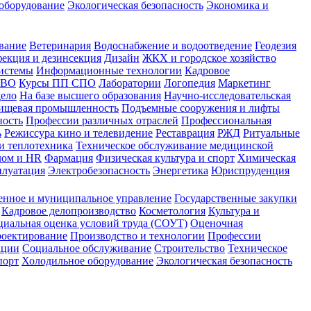
оборудование
Экологическая безопасность
Экономика и
вание
Ветеринария
Водоснабжение и водоотведение
Геодезия
екция и дезинсекция
Дизайн
ЖКХ и городское хозяйство
истемы
Информационные технологии
Кадровое
 ВО
Курсы ПП СПО
Лаборатории
Логопедия
Маркетинг
дело
На базе высшего образования
Научно-исследовательская
ищевая промышленность
Подъемные сооружения и лифты
ность
Профессии различных отраслей
Профессиональная
ь
Режиссура кино и телевидение
Реставрация
РЖД
Ритуальные
и теплотехника
Техническое обслуживание медицинской
лом и HR
Фармация
Физическая культура и спорт
Химическая
плуатация
Электробезопасность
Энергетика
Юриспруденция
енное и муниципальное управление
Государственные закупки
Кадровое делопроизводство
Косметология
Культура и
циальная оценка условий труда (СОУТ)
Оценочная
оектирование
Производство и технологии
Профессии
ации
Социальное обслуживание
Строительство
Техническое
порт
Холодильное оборудование
Экологическая безопасность