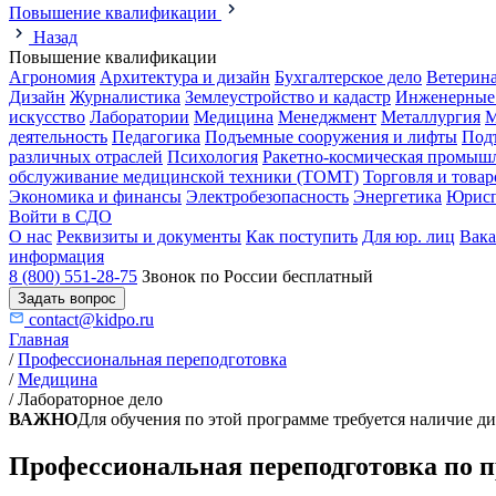
Повышение квалификации
Назад
Повышение квалификации
Агрономия
Архитектура и дизайн
Бухгалтерское дело
Ветерин
Дизайн
Журналистика
Землеустройство и кадастр
Инженерные
искусство
Лаборатории
Медицина
Менеджмент
Металлургия
М
деятельность
Педагогика
Подъемные сооружения и лифты
Под
различных отраслей
Психология
Ракетно-космическая промыш
обслуживание медицинской техники (ТОМТ)
Торговля и това
Экономика и финансы
Электробезопасность
Энергетика
Юрисп
Войти в СДО
О нас
Реквизиты и документы
Как поступить
Для юр. лиц
Вак
информация
8 (800) 551-28-75
Звонок по России бесплатный
Задать вопрос
contact@kidpo.ru
Главная
/
Профессиональная переподготовка
/
Медицина
/
Лабораторное дело
ВАЖНО
Для обучения по этой программе требуется наличие 
Профессиональная переподготовка по п