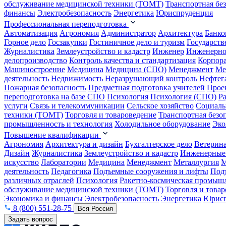
обслуживание медицинской техники (ТОМТ)
Транспортная бе
финансы
Электробезопасность
Энергетика
Юриспруденция
Профессиональная переподготовка
Автоматизация
Агрономия
Администратор
Архитектура
Банко
Горное дело
Госзакупки
Гостиничное дело и туризм
Государств
Журналистика
Землеустройство и кадастр
Инженер
Инженерно
делопроизводство
Контроль качества и стандартизация
Корпора
Машиностроение
Медицина
Медицина (СПО)
Менеджмент
Ме
деятельность
Недвижимость
Неразрушающий контроль
Нефтег
Пожарная безопасность
Предметная подготовка учителей
Прое
переподготовка на базе СПО
Психология
Психология (СПО)
Р
услуги
Связь и телекоммуникации
Сельское хозяйство
Социаль
техники (ТОМТ)
Торговля и товароведение
Транспортная безо
промышленность и технология
Холодильное оборудование
Эко
Повышение квалификации
Агрономия
Архитектура и дизайн
Бухгалтерское дело
Ветерин
Дизайн
Журналистика
Землеустройство и кадастр
Инженерные
искусство
Лаборатории
Медицина
Менеджмент
Металлургия
М
деятельность
Педагогика
Подъемные сооружения и лифты
Под
различных отраслей
Психология
Ракетно-космическая промыш
обслуживание медицинской техники (ТОМТ)
Торговля и това
Экономика и финансы
Электробезопасность
Энергетика
Юрисп
8 (800) 551-28-75
Вся Россия
Задать вопрос